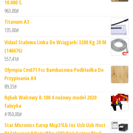
10.000 S.
963,00
zł
Titanum A3
135,00
zł
Vidaxl Stalowa Linka Do Wciągarki 3200 Kg 20 M
(146676)
557,41
zł
Olympia Cm671 Fsc Bambusowa Podkładka Do
Przypinania A4
89,33
zł
Rębak Walcowy R-100 4 nożowy model 2020
fabryka
4 950,00
zł
Star Micronics Europ Mcp31Lb Ios Usb Usb Host