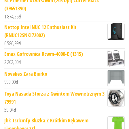
Bt Ethernet 8 Dots/Mm (203 Dpi) Cutter Black
(39651390)
1 874,56
zł
Nettop Intel NUC 12 Enthusiast Kit
(RNUC12SNKI72002)
6 586,99
zł
Emax Gofrownica Rcwm-4000-E (1315)
2 202,00
zł
Novelies Zara Biurko
990,00
zł
Toya Nasada Storza z Gwintem Wewnetrznym 3
79991
59,04
zł
Jhk Tsrlcmfp Bluzka Z Krótkim Rękawem
Limonkowy 2Xl