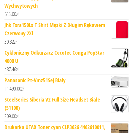
Wychwytowych
615,00
zł
Jhk Tsra150Ls T Shirt Męski Z Długim Rękawem
Czerwony 2Xl
30,32
zł
Cykloniczny Odkurzacz Cecotec Conga PopStar
4000 U
487,46
zł
Panasonic Pt-Vmz51Sej Biały
11 490,00
zł
SteelSeries Siberia V2 Full Size Headset Białe
(51100)
209,00
zł
Drukarka UTAX Toner cyan CLP3626 4462610011,