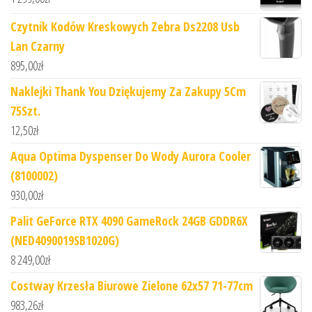
Czytnik Kodów Kreskowych Zebra Ds2208 Usb
Lan Czarny
895,00
zł
Naklejki Thank You Dziękujemy Za Zakupy 5Cm
75Szt.
12,50
zł
Aqua Optima Dyspenser Do Wody Aurora Cooler
(8100002)
930,00
zł
Palit GeForce RTX 4090 GameRock 24GB GDDR6X
(NED4090019SB1020G)
8 249,00
zł
Costway Krzesła Biurowe Zielone 62x57 71-77cm
983,26
zł