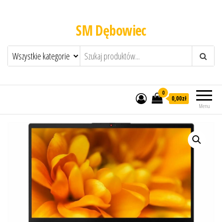
SM Dębowiec
0
0,00zł
Menu