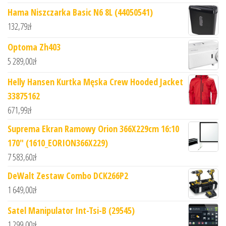
Hama Niszczarka Basic N6 8L (44050541)
132,79
zł
Optoma Zh403
5 289,00
zł
Helly Hansen Kurtka Męska Crew Hooded Jacket
33875162
671,99
zł
Suprema Ekran Ramowy Orion 366X229cm 16:10
170" (1610_EORION366X229)
7 583,60
zł
DeWalt Zestaw Combo DCK266P2
1 649,00
zł
Satel Manipulator Int-Tsi-B (29545)
1 299,00
zł