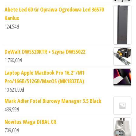
Abete Led 60 Gr Oprawa Ogrodowa Led 36570
Kanlux
124,54
zł
DeWalt DWS520KTR + Szyna DWS5022
1 760,00
zł
Laptop Apple MacBook Pro 16,2"/M1
Pro/16GB/512GB/MacOS (MK183ZEA)
10 621,99
zł
Mark Adler Fotel Biurowy Manager 3.5 Black
489,99
zł
Novitus Waga DIBAL CR
709,00
zł