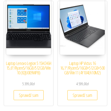
Laptop Lenovo Legion 5 15ACH6H
Laptop HP Victus 16
15,6″/Ryzen5/16GB/512GB/Win
16,1″/Ryzen5/16GB+512GB+500
10 (82JU009WPB)
GB/Win11 (4Y104EA10M2)
5 399,00
zł
4 599,00
zł
Sprawdź sam
Sprawdź sam