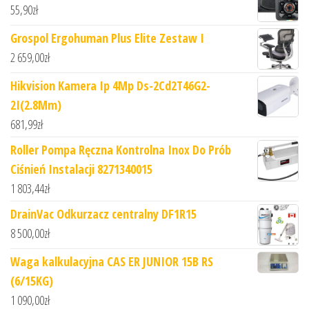
55,90
zł
Grospol Ergohuman Plus Elite Zestaw I
2 659,00
zł
Hikvision Kamera Ip 4Mp Ds-2Cd2T46G2-
2I(2.8Mm)
681,99
zł
Roller Pompa Ręczna Kontrolna Inox Do Prób
Ciśnień Instalacji 8271340015
1 803,44
zł
DrainVac Odkurzacz centralny DF1R15
8 500,00
zł
Waga kalkulacyjna CAS ER JUNIOR 15B RS
(6/15KG)
1 090,00
zł