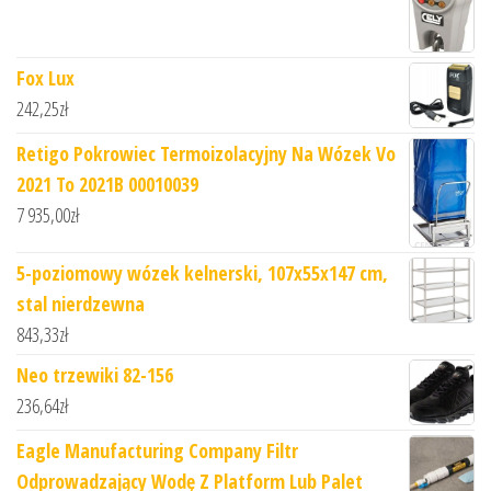
Fox Lux
242,25
zł
Retigo Pokrowiec Termoizolacyjny Na Wózek Vo
2021 To 2021B 00010039
7 935,00
zł
5-poziomowy wózek kelnerski, 107x55x147 cm,
stal nierdzewna
843,33
zł
Neo trzewiki 82-156
236,64
zł
Eagle Manufacturing Company Filtr
Odprowadzający Wodę Z Platform Lub Palet