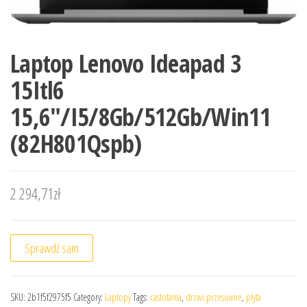
Laptop Lenovo Ideapad 3
15Itl6
15,6″/I5/8Gb/512Gb/Win11
(82H801Qspb)
2 294,71
zł
Sprawdź sam
SKU:
2b1f5f2975f5
Category:
Laptopy
Tags:
castotama
,
drzwi przesuwne
,
płyta