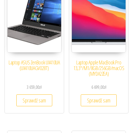
Laptop ASUS ZenBook UX410UA
Laptop Apple MacBook Pro
(UX410UAGV028T)
13,3″/M1/8GB/256GB/macOS
(MYDA2ZEA)
3 659,00
zł
6 699,00
zł
Sprawdź sam
Sprawdź sam