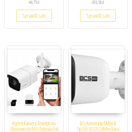
44,75
zł
436,58
zł
Sprawdź sam
Sprawdź sam
Iegeek Kamera Zewnętrzna
Bcs Kamera Ip 5Mpx B
Obrotowa Ip Wi Fi Tubowa Full
Tip15Fr3(2.0) 2.8Mm Basic