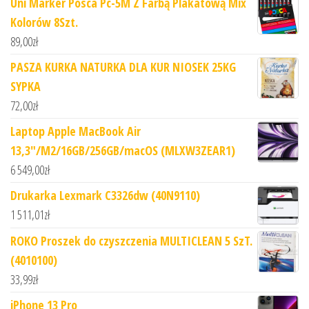
Uni Marker Posca Pc-5M Z Farbą Plakatową Mix
Kolorów 8Szt.
89,00
zł
PASZA KURKA NATURKA DLA KUR NIOSEK 25KG
SYPKA
72,00
zł
Laptop Apple MacBook Air
13,3"/M2/16GB/256GB/macOS (MLXW3ZEAR1)
6 549,00
zł
Drukarka Lexmark C3326dw (40N9110)
1 511,01
zł
ROKO Proszek do czyszczenia MULTICLEAN 5 SzT.
(4010100)
33,99
zł
iPhone 13 Pro