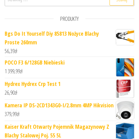
PRODUKTY
Bgs Do It Yourself Diy 85813 Nożyce Blachy
Proste 260mm
56,39
zł
POCO F3 6/128GB Niebieski
1 399,99
zł
Hydrex Hydrex Crp Test 1
26,90
zł
Kamera IP DS-2CD1343G0-I/2.8mm 4MP Hikvision
379,99
zł
Kaiser Kraft Otwarty Pojemnik Magazynowy Z
Blachy Stalowej Poj. 55 5L