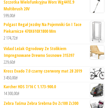
Szczotka Wielofunkcyjna Worx Wg441E.9
Multibrush 20V
599,00
zł
Polgast Regał Jezdny Na Pojemniki Gn I Tace
Piekarnicze 470X610X1800 Mm
2 174,72
zł
Vidaxl Leżak Ogrodowy Ze Stolikiem
Impregnowane Drewno Sosnowe 315397
229,60
zł
Kross Evado 7.0 czarny czerwony mat 28 2019
3 450,00
zł
Karcher HDS 7/16 C 1.173-900.0
14 300,00
zł
Zebra Taśma Zebra Srebrna Do Zc100 Zc300