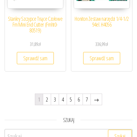
Stanley Szczypce Tnące Czołowe
Honiton Zestaw narzędzi 1/4-1/2
Fm Mini End Cutter (Fmht0-
94el. H4056
80519)
31,89
zł
336,99
zł
Sprawdź sam
Sprawdź sam
1
2
3
4
5
6
7
→
SZUKAJ
Szukaj: