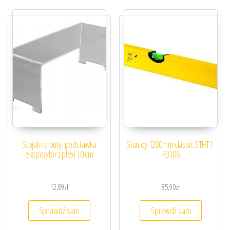
Stojak na buty, podstawka
Stanley 1200mm classic STHT1-
ekspozytor z plexi 10 cm
43106
12,89
zł
85,90
zł
Sprawdź sam
Sprawdź sam