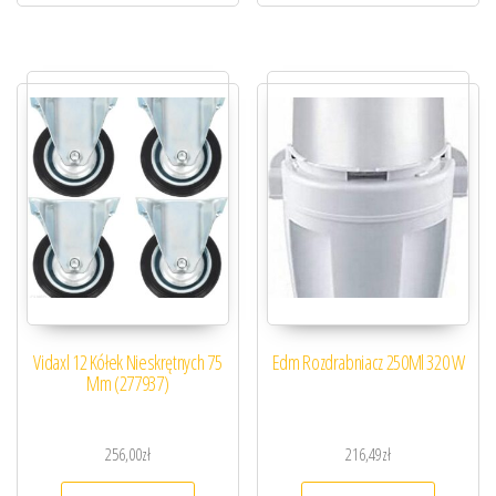
Vidaxl 12 Kółek Nieskrętnych 75
Edm Rozdrabniacz 250Ml 320 W
Mm (277937)
256,00
zł
216,49
zł