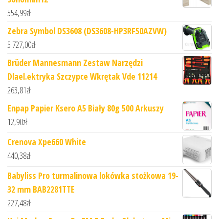
554,99
zł
Zebra Symbol DS3608 (DS3608-HP3RF50AZVW)
5 727,00
zł
Brüder Mannesmann Zestaw Narzędzi
Dlael.ektryka Szczypce Wkrętak Vde 11214
263,81
zł
Enpap Papier Ksero A5 Biały 80g 500 Arkuszy
12,90
zł
Crenova Xpe660 White
440,38
zł
Babyliss Pro turmalinowa lokówka stożkowa 19-
32 mm BAB2281TTE
227,48
zł