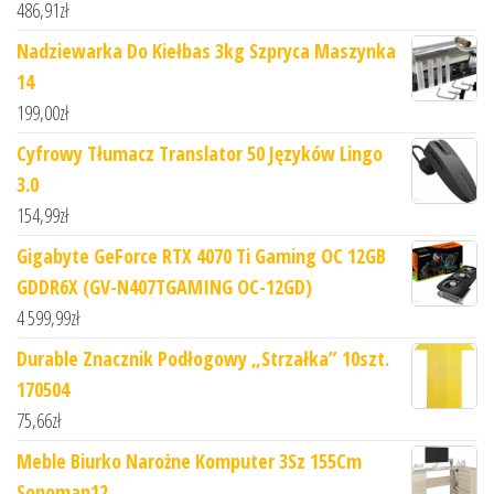
486,91
zł
Nadziewarka Do Kiełbas 3kg Szpryca Maszynka
14
199,00
zł
Cyfrowy Tłumacz Translator 50 Języków Lingo
3.0
154,99
zł
Gigabyte GeForce RTX 4070 Ti Gaming OC 12GB
GDDR6X (GV-N407TGAMING OC-12GD)
4 599,99
zł
Durable Znacznik Podłogowy „Strzałka” 10szt.
170504
75,66
zł
Meble Biurko Narożne Komputer 3Sz 155Cm
Sonoman12