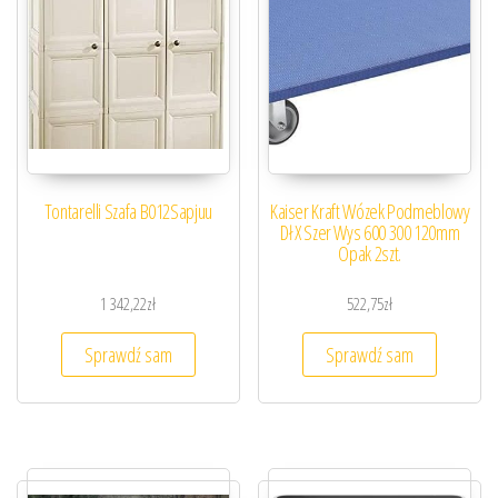
Tontarelli Szafa B012Sapjuu
Kaiser Kraft Wózek Podmeblowy
Dł X Szer Wys 600 300 120mm
Opak 2szt.
1 342,22
zł
522,75
zł
Sprawdź sam
Sprawdź sam