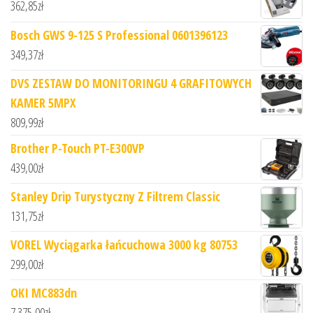
362,85
zł
Bosch GWS 9-125 S Professional 0601396123
349,37
zł
DVS ZESTAW DO MONITORINGU 4 GRAFITOWYCH
KAMER 5MPX
809,99
zł
Brother P-Touch PT-E300VP
439,00
zł
Stanley Drip Turystyczny Z Filtrem Classic
131,75
zł
VOREL Wyciągarka łańcuchowa 3000 kg 80753
299,00
zł
OKI MC883dn
7 375,00
zł