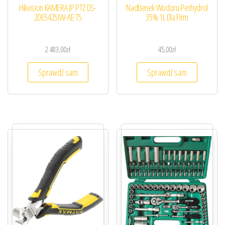
Hikvision KAMERA IP PTZ DS-
Nadtlenek Wodoru Perhydrol
2DE5425IW-AE T5
35% 1L Dla Firm
2 483,00
zł
45,00
zł
Sprawdź sam
Sprawdź sam