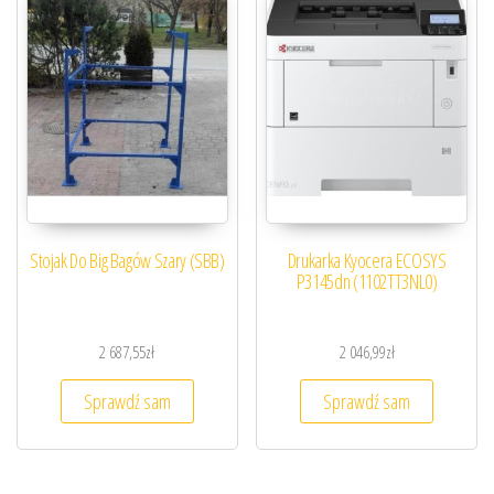
Stojak Do Big Bagów Szary (SBB)
Drukarka Kyocera ECOSYS
P3145dn (1102TT3NL0)
2 687,55
zł
2 046,99
zł
Sprawdź sam
Sprawdź sam