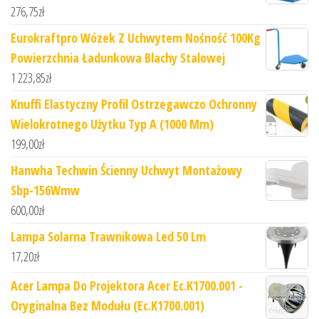
276,75
zł
Eurokraftpro Wózek Z Uchwytem Nośność 100Kg
Powierzchnia Ładunkowa Blachy Stalowej
1 223,85
zł
Knuffi Elastyczny Profil Ostrzegawczo Ochronny
Wielokrotnego Użytku Typ A (1000 Mm)
199,00
zł
Hanwha Techwin Ścienny Uchwyt Montażowy
Sbp-156Wmw
600,00
zł
Lampa Solarna Trawnikowa Led 50 Lm
17,20
zł
Acer Lampa Do Projektora Acer Ec.K1700.001 -
Oryginalna Bez Modułu (Ec.K1700.001)