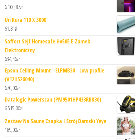
6 100,87
zł
Un Rura 110 X 3000'
61,81
zł
Saffort Sejf Homesafe Hv50E E Zamek
Elektroniczny
634,46
zł
Epson Ceiling Mount - ELPMB30 - Low profile
(V12H526040)
670,00
zł
Datalogic Powerscan (PM9501HP433RBK30)
6 515,00
zł
Zestaw Na Saunę Czapka I Strój Damski Yeye
189,00
zł