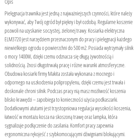
Opis
Pielęgnacja trawnika jest jedną z najważniejszych czynności, które należy
wykonywać, aby Twój ogród był piękny i był ozdobą. Regularne koszenie
pozwoli na uzyskanie soczystej, zielonej trawy. Kosiarka elektryczna
ELM3720 jest narzędziem przeznaczonym do pracy i pielęgnacji każdego
niewielkiego ogrodu o powierzchni do 500 m2. Posiada wytrzymały silnik
o mocy 1400W, dzięki czemu odznacza się długą żywotnością i
solidnością. Znosi długotrwałą pracę i różne warunki atmosferyczne.
Obudowa kosiarki firmy Makita została wykonana z mocnego i
odpornego na uszkodzenia polipropylenu, dzięki czemu jest trwała i
doskonale chroni silnik. Podczas pracy nią masz możliwość koszenia
blisko krawędzi – zapobiega to konieczności użycia podkaszarki.
Dodatkowymi atutami jest trzystopniowa regulacja wysokości koszenia,
łatwość w montażu kosza na skoszoną trawę oraz lampka, która
sygnalizuje podłączenie do zasilania. Komfort pracy zapewnia
ergonomiczna rękojeść z szybkomocującymi dźwigniami blokującymi.