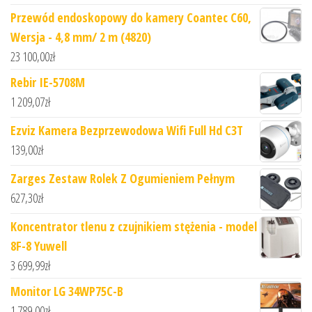
Przewód endoskopowy do kamery Coantec C60,
Wersja - 4,8 mm/ 2 m (4820)
23 100,00
zł
Rebir IE-5708M
1 209,07
zł
Ezviz Kamera Bezprzewodowa Wifi Full Hd C3T
139,00
zł
Zarges Zestaw Rolek Z Ogumieniem Pełnym
627,30
zł
Koncentrator tlenu z czujnikiem stężenia - model
8F-8 Yuwell
3 699,99
zł
Monitor LG 34WP75C-B
1 789,00
zł