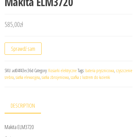
Makita ELM3720
585,00
zł
Sprawdź sam
SKU:
ad04f43ec36d
Category:
Kosiarki elektryczne
Tags:
bateria prysznicowa
,
czyszczenie
srebra
,
siatka elewacyjna
,
siatka zbrojeniowa
,
szafka z lustrem do łazienki
DESCRIPTION
Makita ELM3720