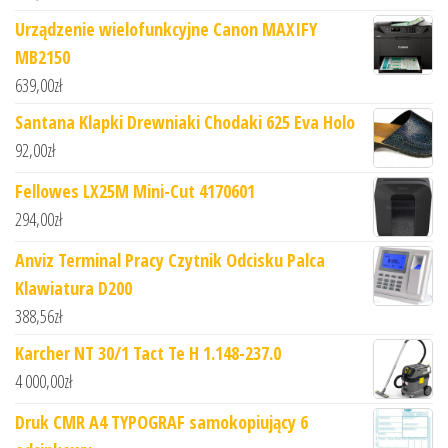
Urządzenie wielofunkcyjne Canon MAXIFY
MB2150
639,00
zł
Santana Klapki Drewniaki Chodaki 625 Eva Holo
92,00
zł
Fellowes LX25M Mini-Cut 4170601
294,00
zł
Anviz Terminal Pracy Czytnik Odcisku Palca
Klawiatura D200
388,56
zł
Karcher NT 30/1 Tact Te H 1.148-237.0
4 000,00
zł
Druk CMR A4 TYPOGRAF samokopiujący 6