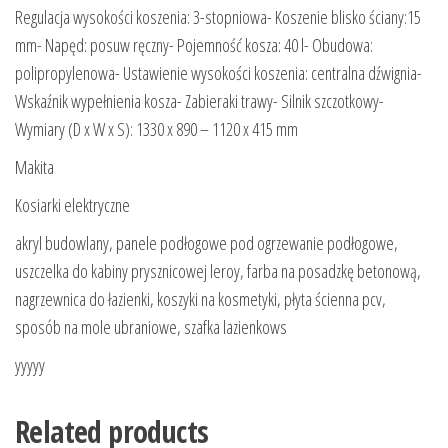
Regulacja wysokości koszenia: 3-stopniowa- Koszenie blisko ściany:15
mm- Napęd: posuw ręczny- Pojemność kosza: 40 l- Obudowa:
polipropylenowa- Ustawienie wysokości koszenia: centralna dźwignia-
Wskaźnik wypełnienia kosza- Zabieraki trawy- Silnik szczotkowy-
Wymiary (D x W x S): 1330 x 890 – 1120 x 415 mm
Makita
Kosiarki elektryczne
akryl budowlany, panele podłogowe pod ogrzewanie podłogowe,
uszczelka do kabiny prysznicowej leroy, farba na posadzkę betonową,
nagrzewnica do łazienki, koszyki na kosmetyki, płyta ścienna pcv,
sposób na mole ubraniowe, szafka lazienkows
yyyyy
Related products