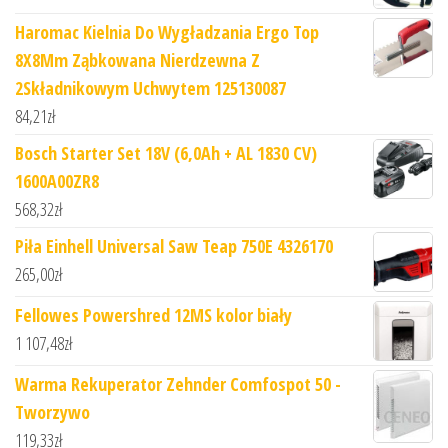
Haromac Kielnia Do Wygładzania Ergo Top
8X8Mm Ząbkowana Nierdzewna Z
2Składnikowym Uchwytem 125130087
84,21
zł
Bosch Starter Set 18V (6,0Ah + AL 1830 CV)
1600A00ZR8
568,32
zł
Piła Einhell Universal Saw Teap 750E 4326170
265,00
zł
Fellowes Powershred 12MS kolor biały
1 107,48
zł
Warma Rekuperator Zehnder Comfospot 50 -
Tworzywo
119,33
zł