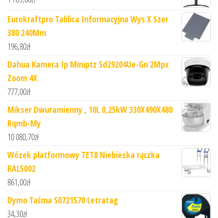
Eurokraftpro Tablica Informacyjna Wys X Szer
380 240Mm
196,80
zł
Dahua Kamera Ip Miniptz Sd29204Ue-Gn 2Mpx
Zoom 4X
777,00
zł
Mikser Dwuramienny , 10L 0,25kW 330X490X480
Rqmb-My
10 080,70
zł
Wózek platformowy TET8 Niebieska rączka
RAL5002
861,00
zł
Dymo Taśma S0721570 Letratag
34,30
zł