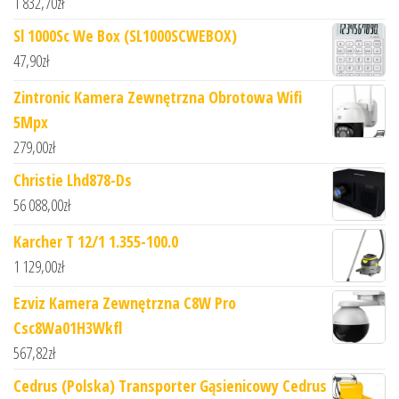
1 832,70
zł
Sl 1000Sc We Box (SL1000SCWEBOX)
47,90
zł
Zintronic Kamera Zewnętrzna Obrotowa Wifi
5Mpx
279,00
zł
Christie Lhd878-Ds
56 088,00
zł
Karcher T 12/1 1.355-100.0
1 129,00
zł
Ezviz Kamera Zewnętrzna C8W Pro
Csc8Wa01H3Wkfl
567,82
zł
Cedrus (Polska) Transporter Gąsienicowy Cedrus