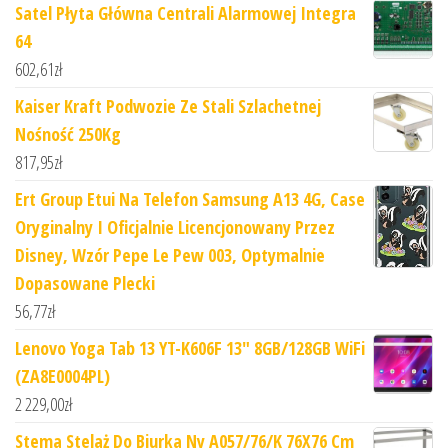
Satel Płyta Główna Centrali Alarmowej Integra
64
602,61
zł
Kaiser Kraft Podwozie Ze Stali Szlachetnej
Nośność 250Kg
817,95
zł
Ert Group Etui Na Telefon Samsung A13 4G, Case
Oryginalny I Oficjalnie Licencjonowany Przez
Disney, Wzór Pepe Le Pew 003, Optymalnie
Dopasowane Plecki
56,77
zł
Lenovo Yoga Tab 13 YT-K606F 13" 8GB/128GB WiFi
(ZA8E0004PL)
2 229,00
zł
Stema Stelaż Do Biurka Ny A057/76/K 76X76 Cm