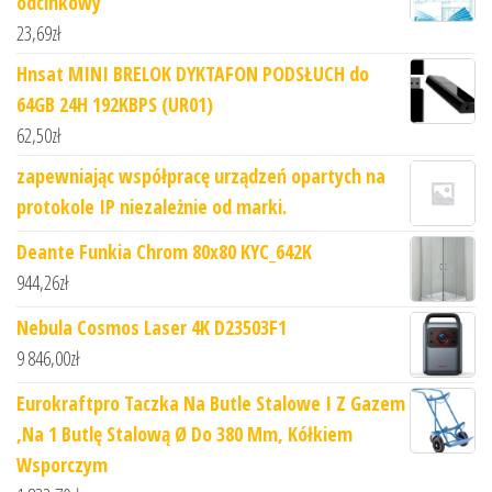
odcinkowy
23,69
zł
Hnsat MINI BRELOK DYKTAFON PODSŁUCH do
64GB 24H 192KBPS (UR01)
62,50
zł
zapewniając współpracę urządzeń opartych na
protokole IP niezależnie od marki.
Deante Funkia Chrom 80x80 KYC_642K
944,26
zł
Nebula Cosmos Laser 4K D23503F1
9 846,00
zł
Eurokraftpro Taczka Na Butle Stalowe I Z Gazem
,Na 1 Butlę Stalową Ø Do 380 Mm, Kółkiem
Wsporczym