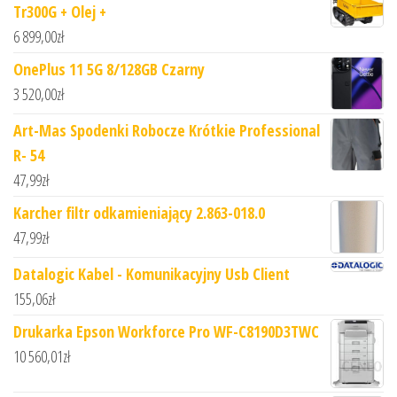
Tr300G + Olej +
6 899,00
zł
OnePlus 11 5G 8/128GB Czarny
3 520,00
zł
Art-Mas Spodenki Robocze Krótkie Professional
R- 54
47,99
zł
Karcher filtr odkamieniający 2.863-018.0
47,99
zł
Datalogic Kabel - Komunikacyjny Usb Client
155,06
zł
Drukarka Epson Workforce Pro WF-C8190D3TWC
10 560,01
zł