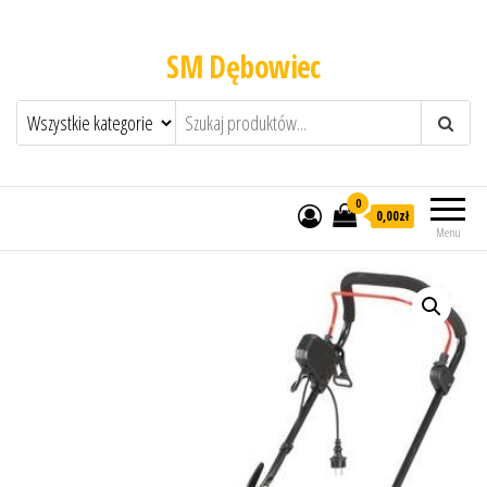
SM Dębowiec
0
0,00zł
Menu