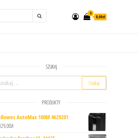
0
0,00zł
SZUKAJ
ukaj:
PRODUKTY
ellowes AutoMax 100M 4629201
129,00
zł