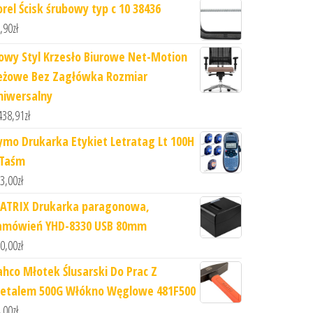
orel Ścisk śrubowy typ c 10 38436
,90
zł
owy Styl Krzesło Biurowe Net-Motion
eżowe Bez Zagłówka Rozmiar
niwersalny
438,91
zł
ymo Drukarka Etykiet Letratag Lt 100H
 Taśm
3,00
zł
ATRIX Drukarka paragonowa,
amówień YHD-8330 USB 80mm
0,00
zł
ahco Młotek Ślusarski Do Prac Z
etalem 500G Włókno Węglowe 481F500
,00
zł