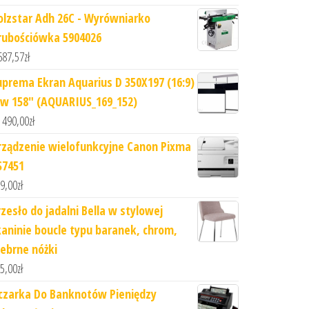
olzstar Adh 26C - Wyrówniarko
rubościówka 5904026
687,57
zł
uprema Ekran Aquarius D 350X197 (16:9)
w 158" (AQUARIUS_169_152)
 490,00
zł
rządzenie wielofunkcyjne Canon Pixma
S7451
9,00
zł
rzesło do jadalni Bella w stylowej
kaninie boucle typu baranek, chrom,
rebrne nóżki
5,00
zł
iczarka Do Banknotów Pieniędzy