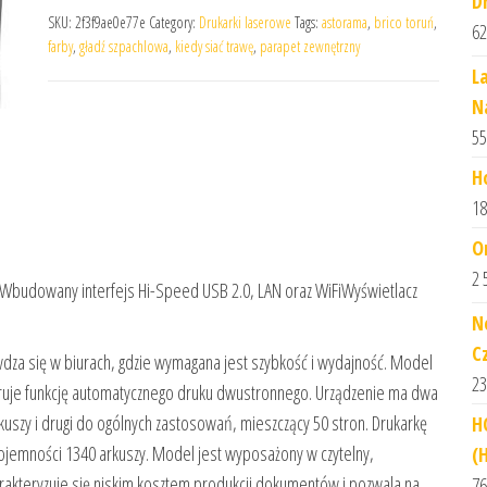
D
SKU:
2f3f9ae0e77e
Category:
Drukarki laserowe
Tags:
astorama
,
brico toruń
,
62
farby
,
gładź szpachlowa
,
kiedy siać trawę
,
parapet zewnętrzny
L
N
55
H
18
O
2 
ęWbudowany interfejs Hi-Speed USB 2.0, LAN oraz WiFiWyświetlacz
N
C
za się w biurach, gdzie wymagana jest szybkość i wydajność. Model
23
feruje funkcję automatycznego druku dwustronnego. Urządzenie ma dwa
uszy i drugi do ogólnych zastosowań, mieszczący 50 stron. Drukarkę
H
pojemności 1340 arkuszy. Model jest wyposażony w czytelny,
(
akteryzuje się niskim kosztem produkcji dokumentów i pozwala na
76