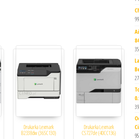
C
99
A
8
35
L
B
27
T
0
39
O
Drukarka Lexmark
Drukarka Lexmark
Ci
B2338dw (36SC130)
CS727de (40CC136)
95