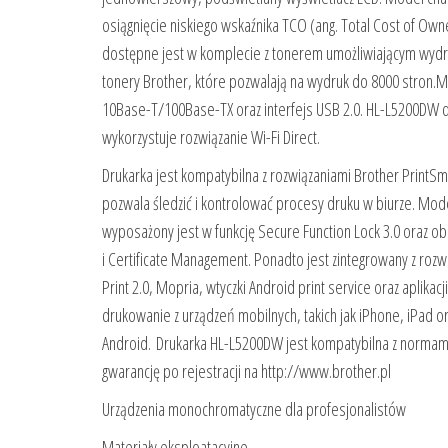
osiągnięcie niskiego wskaźnika TCO (ang. Total Cost of Own
dostępne jest w komplecie z tonerem umożliwiającym wydr
tonery Brother, które pozwalają na wydruk do 8000 stron.
10Base-T/100Base-TX oraz interfejs USB 2.0. HL-L5200DW d
wykorzystuje rozwiązanie Wi-Fi Direct.
Drukarka jest kompatybilna z rozwiązaniami Brother PrintS
pozwala śledzić i kontrolować procesy druku w biurze. Mod
wyposażony jest w funkcję Secure Function Lock 3.0 oraz obs
i Certificate Management. Ponadto jest zintegrowany z rozw
Print 2.0, Mopria, wtyczki Android print service oraz aplika
drukowanie z urządzeń mobilnych, takich jak iPhone, iPad 
Android. Drukarka HL-L5200DW jest kompatybilna z normam
gwarancję po rejestracji na http://www.brother.pl
Urządzenia monochromatyczne dla profesjonalistów
Materiały eksploatacyjne