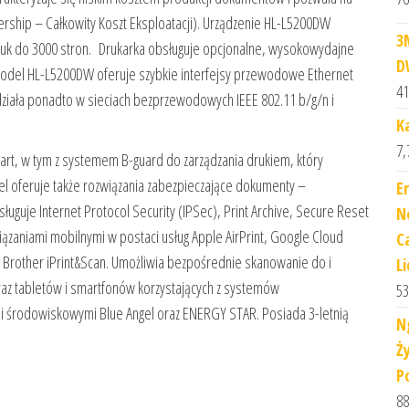
ership – Całkowity Koszt Eksploatacji). Urządzenie HL-L5200DW
3
uk do 3000 stron. Drukarka obsługuje opcjonalne, wysokowydajne
D
Model HL-L5200DW oferuje szybkie interfejsy przewodowe Ethernet
41
ziała ponadto w sieciach bezprzewodowych IEEE 802.11 b/g/n i
K
7,
mart, w tym z systemem B-guard do zarządzania drukiem, który
el oferuje także rozwiązania zabezpieczające dokumenty –
E
ługuje Internet Protocol Security (IPSec), Print Archive, Secure Reset
N
iązaniami mobilnymi w postaci usług Apple AirPrint, Google Cloud
C
cji Brother iPrint&Scan. Umożliwia bezpośrednie skanowanie do i
L
oraz tabletów i smartfonów korzystających z systemów
53
i środowiskowymi Blue Angel oraz ENERGY STAR. Posiada 3-letnią
N
Ż
P
88