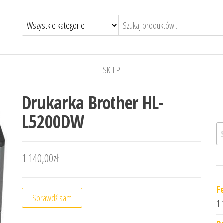
SKLEP
Drukarka Brother HL-
L5200DW
Sz
1 140,00
zł
F
Sprawdź sam
1 