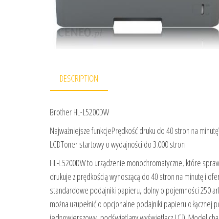
DESCRIPTION
Brother HL-L5200DW
Najważniejsze funkcjePrędkość druku do 40 stron na minut
LCDToner startowy o wydajności do 3.000 stron
HL-L5200DW to urządzenie monochromatyczne, które sprawd
drukuje z prędkością wynoszącą do 40 stron na minutę i o
standardowe podajniki papieru, dolny o pojemności 250 ark
można uzupełnić o opcjonalne podajniki papieru o łącznej 
jednowierszowy, podświetlany wyświetlacz LCD. Model char