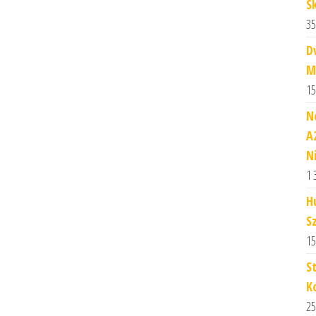
S
35
D
M
15
N
A
N
1 
H
S
15
S
K
25