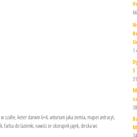
V
66
N
B
U
1 
D
5
31
M
z
38
 w szafie, keter darwin 6×4, anturium jaka ziemia, mapei antracyt,
B
, farba do lazienki, nawóz ze skorupek jajek, deska wc
M
74