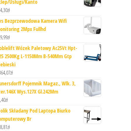
klep/Usługi/Kanto
4,30
zł
vs Bezprzewodowa Kamera Wifi
onitoring 2Mpx Fullhd
9,99
zł
oblelift Wózek Paletowy Ac25Vt Hpt-
25 2500Kg L-1150Mm B-540Mm Gtp
iebieski
364,07
zł
unersdorff Pojemnik Magaz., Wlk. 3,
zer.146X Wys.127X Gl.242Mm
,40
zł
tolik Składany Pod Laptopa Biurko
omputerowy Br
8,81
zł