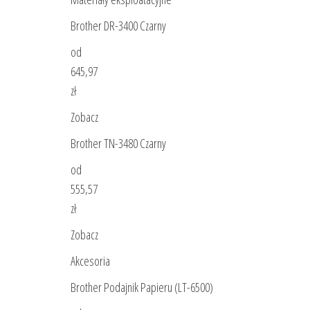
Brother DR-3400 Czarny
od
645,97
zł
Zobacz
Brother TN-3480 Czarny
od
555,57
zł
Zobacz
Akcesoria
Brother Podajnik Papieru (LT-6500)