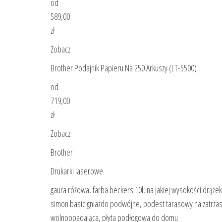
od
589,00
zł
Zobacz
Brother Podajnik Papieru Na 250 Arkuszy (LT-5500)
od
719,00
zł
Zobacz
Brother
Drukarki laserowe
gaura różowa, farba beckers 10l, na jakiej wysokości drążek
simon basic gniazdo podwójne, podest tarasowy na zatrzask
wolnoopadająca, płyta podłogowa do domu