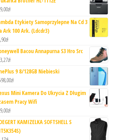
rukarka Brother HL-1112E
9,00
zł
ambda Etykiety Samoprzylepne Na Cd 3
a Ark 100 Ark. (Ldcdr3)
,90
zł
oneywell Bacou Annapurna S3 Hro Src
3,27
zł
nePlus 9 8/128GB Niebieski
598,00
zł
exus Mini Kamera Do Ukrycia Z Długim
zasem Pracy Wifi
9,00
zł
OEGERT KAMIZELKA SOFTSHELL S
HT5K354S)
,17
zł