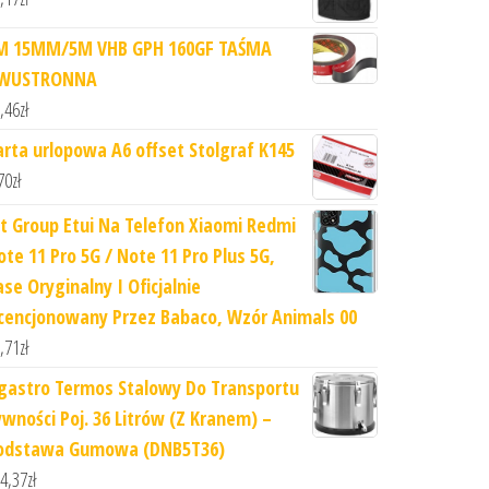
M 15MM/5M VHB GPH 160GF TAŚMA
WUSTRONNA
,46
zł
arta urlopowa A6 offset Stolgraf K145
70
zł
rt Group Etui Na Telefon Xiaomi Redmi
ote 11 Pro 5G / Note 11 Pro Plus 5G,
ase Oryginalny I Oficjalnie
icencjonowany Przez Babaco, Wzór Animals 00
,71
zł
gastro Termos Stalowy Do Transportu
ywności Poj. 36 Litrów (Z Kranem) –
odstawa Gumowa (DNB5T36)
4,37
zł