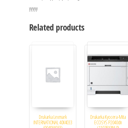
yyyyy
Related products
Drukarka Lexmark
Drukarka Kyocera-Mita
INTERNATIONAL 40X4033
ECOSYS P2040dn
(0040X4033)
(1102RX3NL0)