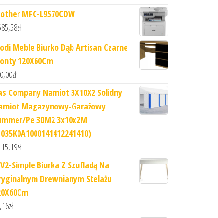
rother MFC-L9570CDW
585,58
zł
odi Meble Biurko Dąb Artisan Czarne
ronty 120X60Cm
0,00
zł
as Company Namiot 3X10X2 Solidny
amiot Magazynowy-Garażowy
ummer/Pe 30M2 3x10x2M
D035K0A1000141412241410)
115,19
zł
-V2-Simple Biurka Z Szufladą Na
ryginalnym Drewnianym Stelażu
20X60Cm
,16
zł