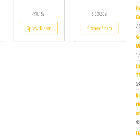
H
498,15
zł
5 008,89
zł
G
7 
Sprawdź sam
Sprawdź sam
S
M
17
U
T
63
K
t
s
49
L