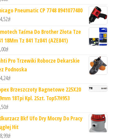
hicago Pneumatic CP 7748 8941077480
4,52
zł
imotech Taśma Do Brother Złota Tze
41 18Mm Tz 841 Tz841 (AZE841)
,00
zł
ahti Pro Trzewiki Robocze Dekarskie
ez Podnoska
4,24
zł
opex Brzeszczoty Bagnetowe 225X20
.9mm 18Tpi Kpl. 2Szt. Top57H953
,50
zł
dkurzacz Bkf Ufo Dry Mocny Do Pracy
ągłej Hit
8,99
zł