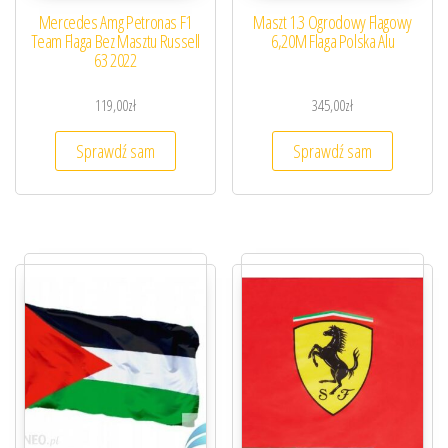
Mercedes Amg Petronas F1
Maszt 1.3 Ogrodowy Flagowy
Team Flaga Bez Masztu Russell
6,20M Flaga Polska Alu
63 2022
119,00
zł
345,00
zł
Sprawdź sam
Sprawdź sam