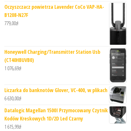
Oczyszczacz powietrza Lavender CoCo VAP-HA-
B1208-N27F
779,00
zł
Honeywell Charging/Transmitter Station Usb
(CT40HBUVB0)
1 076,69
zł
Liczarka do banknotów Glover, VC-400, w plikach
6 630,00
zł
Datalogic Magellan 1500I Przymocowany Czytnik
Kodów Kreskowych 1D/2D Led Czarny
1 615,99
zł