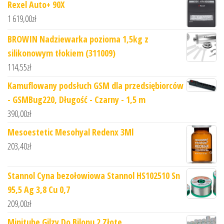
Rexel Auto+ 90X
1 619,00
zł
BROWIN Nadziewarka pozioma 1,5kg z
silikonowym tłokiem (311009)
114,55
zł
Kamuflowany podsłuch GSM dla przedsiębiorców
- GSMBug220, Długość - Czarny - 1,5 m
390,00
zł
Mesoestetic Mesohyal Redenx 3Ml
203,40
zł
Stannol Cyna bezołowiowa Stannol HS102510 Sn
95,5 Ag 3,8 Cu 0,7
209,00
zł
Minitube Gilzy Do Bilonu 2 Złote