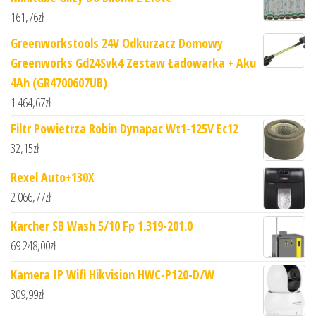
161,76
zł
Greenworkstools 24V Odkurzacz Domowy
Greenworks Gd24Svk4 Zestaw Ładowarka + Aku
4Ah (GR4700607UB)
1 464,67
zł
Filtr Powietrza Robin Dynapac Wt1-125V Ec12
32,15
zł
Rexel Auto+130X
2 066,77
zł
Karcher SB Wash 5/10 Fp 1.319-201.0
69 248,00
zł
Kamera IP Wifi Hikvision HWC-P120-D/W
309,99
zł