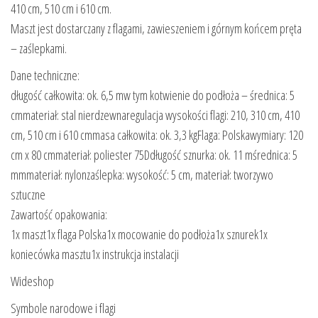
410 cm, 510 cm i 610 cm.
Maszt jest dostarczany z flagami, zawieszeniem i górnym końcem pręta
– zaślepkami.
Dane techniczne:
długość całkowita: ok. 6,5 mw tym kotwienie do podłoża – średnica: 5
cmmateriał: stal nierdzewnaregulacja wysokości flagi: 210, 310 cm, 410
cm, 510 cm i 610 cmmasa całkowita: ok. 3,3 kgFlaga: Polskawymiary: 120
cm x 80 cmmateriał: poliester 75Ddługość sznurka: ok. 11 mśrednica: 5
mmmateriał: nylonzaślepka: wysokość: 5 cm, materiał: tworzywo
sztuczne
Zawartość opakowania:
1x maszt1x flaga Polska1x mocowanie do podłoża1x sznurek1x
koniecówka masztu1x instrukcja instalacji
Wideshop
Symbole narodowe i flagi