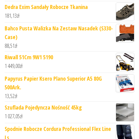
Dedra Exim Sandały Robocze Tkanina
181,13
zł
Bahco Pusta Walizka Na Zestaw Nasadek (S330-
Case)
88,51
zł
Riwall 51Cm 9W1 5190
1 449,00
zł
Papyrus Papier Ksero Plano Superior A5 80G
500Ark.
13,52
zł
Szuflada Pojedyncza Nośność 45kg
1 027,05
zł
Spodnie Robocze Cordura Professional Flex Line
Ls