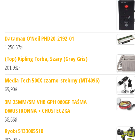
Datamax O'Neil PHD20-2192-01
1 256,57
zł
(Top) Kipling Torba, Szary (Grey Gris)
201,98
zł
Media-Tech 500X czarno-srebrny (MT4096)
69,90
zł
3M 25MM/5M VHB GPH 060GF TAŚMA
DWUSTRONNA + CHUSTECZKA
58,66
zł
Ryobi 5133005510
998,99
zł