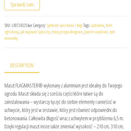
Sprawdź sam
SKU:
c307243254ae
Category:
Symbole narodowe i flagi
Tags:
castotama
,
fotel
ogrodowy
,
jak naprawić spłuczkę
,
listwy przypodłogowe
,
panele winylowe
,
tynk
mineralny
DESCRIPTION
Maszt FLAGMASTER® wykonany z aluminium jest idealny do Twojego
ogrodu. Maszt składa się z sześciu części które łatwe są do
zainstalowania – wystarczy łączyć do siebie elementy i umieścić w
uchwycie, który jest w zestawie, który jest również odpowiedni do
betonowania. Całkowita długość wraz z uchwytem w przybliżeniu 6,5 m.
Dzięki regulacji maszt może także zmieniać wysokość – 210 cm, 310 cm,