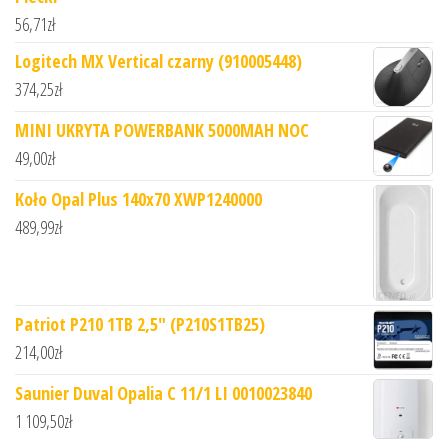
56,71
zł
Logitech MX Vertical czarny (910005448)
374,25
zł
MINI UKRYTA POWERBANK 5000MAH NOC
49,00
zł
Koło Opal Plus 140x70 XWP1240000
489,99
zł
Patriot P210 1TB 2,5" (P210S1TB25)
214,00
zł
Saunier Duval Opalia C 11/1 LI 0010023840
1 109,50
zł