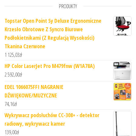
PRODUKTY
Topstar Open Point Sy Deluxe Ergonomiczne
Krzesło Obrotowe Z Syncro Biurowe
Podłokietnikami (Z Regulacją Wysokości)
Tkanina Czerwone
1 125,03
zł
HP Color LaserJet Pro M479fnw (W1A78A)
2 592,00
zł
EDEL 1066075FFI NAGRANIE
DŹWIĘKOWE/MUZYCZNE
74,16
zł
Wykrywacz podsłuchów CC-308+ - detektor
radiowy, wykrywacz kamer
139,00
zł