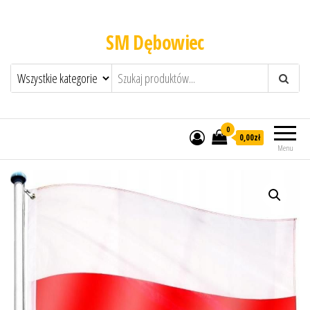
SM Dębowiec
0
0,00zł
Menu