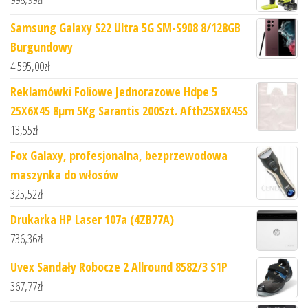
Samsung Galaxy S22 Ultra 5G SM-S908 8/128GB
Burgundowy
4 595,00
zł
Reklamówki Foliowe Jednorazowe Hdpe 5
25X6X45 8µm 5Kg Sarantis 200Szt. Afth25X6X45S
13,55
zł
Fox Galaxy, profesjonalna, bezprzewodowa
maszynka do włosów
325,52
zł
Drukarka HP Laser 107a (4ZB77A)
736,36
zł
Uvex Sandały Robocze 2 Allround 8582/3 S1P
367,77
zł