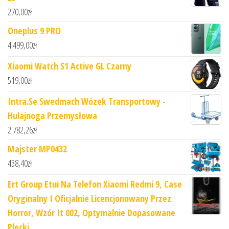
270,00
zł
Oneplus 9 PRO
4 499,00
zł
Xiaomi Watch S1 Active GL Czarny
519,00
zł
Intra.Se Swedmach Wózek Transportowy -
Hulajnoga Przemysłowa
2 782,26
zł
Majster MP0432
438,40
zł
Ert Group Etui Na Telefon Xiaomi Redmi 9, Case
Oryginalny I Oficjalnie Licencjonowany Przez
Horror, Wzór It 002, Optymalnie Dopasowane
Plecki