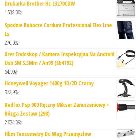
Drukarka Brother HL-L3270CDW
1 538,00
zł
Spodnie Robocze Cordura Professional Flex Line
Ls
270,00
zł
Xrec Endoskop / Kamera Inspekcyjna Na Android
Usb 5M 5.5Mm / An99 (Sb4192)
64,99
zł
Honeywell Voyager 1400g 1D/2D Czarny
972,99
zł
Redfox Psp 900 Ręczny Mikser Zanurzeniowy +
Rózga Zestaw (298)
2 024,09
zł
Hbm Tensometry Do Wag Przemysłow