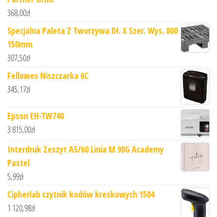
368,00
zł
Specjalna Paleta Z Tworzywa Dł. X Szer. Wys. 800
150mm
307,50
zł
Fellowes Niszczarka 6C
345,17
zł
Epson EH-TW740
3 815,00
zł
Interdruk Zeszyt A5/60 Linia M 90G Academy
Pastel
5,99
zł
Cipherlab czytnik kodów kreskowych 1504
1 120,98
zł