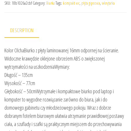
SKU:
18b1026a2cbf
Category:
Biurka
Tags:
kompakt wc
,
płyta gipsowa
,
wkrętarka
DESCRIPTION
Kolor OlchaBiurko z płyty laminowanej 16mm odpornej na ścieranie.
Widoczne krawędzie oklejone obrzeżem ABS o zwiększonej
wytrzymałości na uszkodzeniaWymiary:
Długość – 135cm
Wysokość – 77cm
Głębokość – 50cmWytrzymałe i kompaktowe biurko pod laptop i
komputer to wygodne rozwiązanie zarówno do biura, jak i do
domowego gabinetu czy młodzieżowego pokoju. Wraz z dobrze
dobranym fotelem biurowym ułatwia utrzymanie prawidłowej postawy
ciała, a szuflady i szafki są praktycznym miejscem do przechowywania