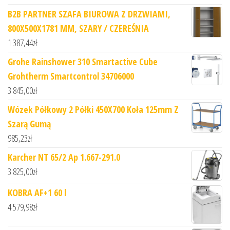
B2B PARTNER SZAFA BIUROWA Z DRZWIAMI,
800X500X1781 MM, SZARY / CZEREŚNIA
1 387,44
zł
Grohe Rainshower 310 Smartactive Cube
Grohtherm Smartcontrol 34706000
3 845,00
zł
Wózek Półkowy 2 Półki 450X700 Koła 125mm Z
Szarą Gumą
985,23
zł
Karcher NT 65/2 Ap 1.667-291.0
3 825,00
zł
KOBRA AF+1 60 l
4 579,98
zł