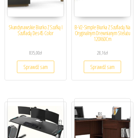
Skandynawskie Biurko Z Szafką I
B-V2-Simple Biurka Z Szufladą Na
Szufladą Des45 Color
Oryginalnym Drewnianym Stelażu
120X60Cm
835,00
zł
28,16
zł
Sprawdź sam
Sprawdź sam