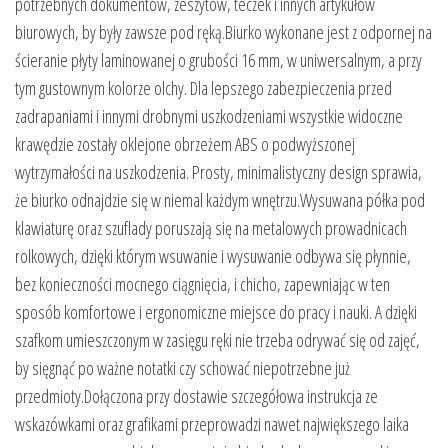
potrzebnych dokumentów, zeszytów, teczek i innych artykułów
biurowych, by były zawsze pod ręką.Biurko wykonane jest z odpornej na
ścieranie płyty laminowanej o grubości 16 mm, w uniwersalnym, a przy
tym gustownym kolorze olchy. Dla lepszego zabezpieczenia przed
zadrapaniami i innymi drobnymi uszkodzeniami wszystkie widoczne
krawędzie zostały oklejone obrzeżem ABS o podwyższonej
wytrzymałości na uszkodzenia. Prosty, minimalistyczny design sprawia,
że biurko odnajdzie się w niemal każdym wnętrzu.Wysuwana półka pod
klawiaturę oraz szuflady poruszają się na metalowych prowadnicach
rolkowych, dzięki którym wsuwanie i wysuwanie odbywa się płynnie,
bez konieczności mocnego ciągnięcia, i chicho, zapewniając w ten
sposób komfortowe i ergonomiczne miejsce do pracy i nauki. A dzięki
szafkom umieszczonym w zasięgu ręki nie trzeba odrywać się od zajęć,
by sięgnąć po ważne notatki czy schować niepotrzebne już
przedmioty.Dołączona przy dostawie szczegółowa instrukcja ze
wskazówkami oraz grafikami przeprowadzi nawet największego laika