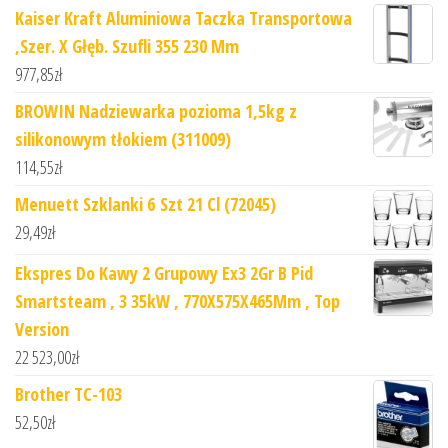
Kaiser Kraft Aluminiowa Taczka Transportowa
,Szer. X Głęb. Szufli 355 230 Mm
977,85
zł
BROWIN Nadziewarka pozioma 1,5kg z
silikonowym tłokiem (311009)
114,55
zł
Menuett Szklanki 6 Szt 21 Cl (72045)
29,49
zł
Ekspres Do Kawy 2 Grupowy Ex3 2Gr B Pid
Smartsteam , 3 35kW , 770X575X465Mm , Top
Version
22 523,00
zł
Brother TC-103
52,50
zł