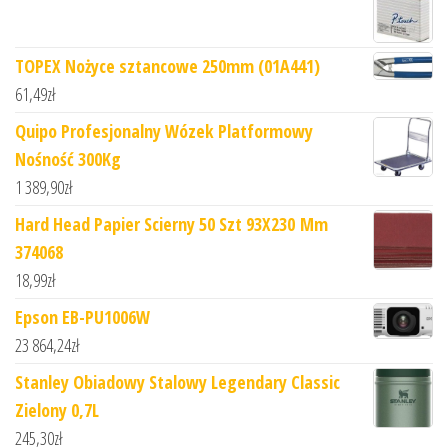
TOPEX Nożyce sztancowe 250mm (01A441)
61,49
zł
Quipo Profesjonalny Wózek Platformowy
Nośność 300Kg
1 389,90
zł
Hard Head Papier Scierny 50 Szt 93X230 Mm
374068
18,99
zł
Epson EB-PU1006W
23 864,24
zł
Stanley Obiadowy Stalowy Legendary Classic
Zielony 0,7L
245,30
zł