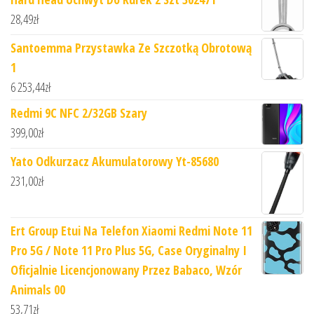
28,49
zł
Santoemma Przystawka Ze Szczotką Obrotową
1
6 253,44
zł
Redmi 9C NFC 2/32GB Szary
399,00
zł
Yato Odkurzacz Akumulatorowy Yt-85680
231,00
zł
Ert Group Etui Na Telefon Xiaomi Redmi Note 11
Pro 5G / Note 11 Pro Plus 5G, Case Oryginalny I
Oficjalnie Licencjonowany Przez Babaco, Wzór
Animals 00
53,71
zł