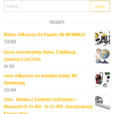
Szukaj:
PRODUKTY
Maltec Odkurzacz Do Popiołu 18L Ml1800Ash
158,00
zł
Dante Interaktywny Globus Z Aplikacją
Zwierzęta Led 21Cm
49,39
zł
Lavor Odkurzacz Do Kominka Ashley 901
Kominkowy
269,49
zł
Orno - Klamka Z Zamkiem Szyfrowym I
Bluetooth Or-Zs-850 - Or-Zs-850 - Autoryzowany
Partner Orno.