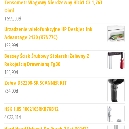
Tensometr Wagowy Nierdzewny Hlcb1 C3 1,76T
Oiml
1 599,00
zł
Urządzenie wielofunkcyjne HP DeskJet Ink
Advantage 2130 (K7N77C)
199,99
zł
Bessey Ścisk Śrubowy Stolarski Żeliwny Z
Rekojeścią Drewnianą Tg30
186,90
zł
Zebra DS2208-SR SCANNER KIT
734,00
zł
HSK 1.05 1002105RKB7KB12
4 022,81
zł
Hard Head Uchwyt Do Rurek 2 Szt 302471