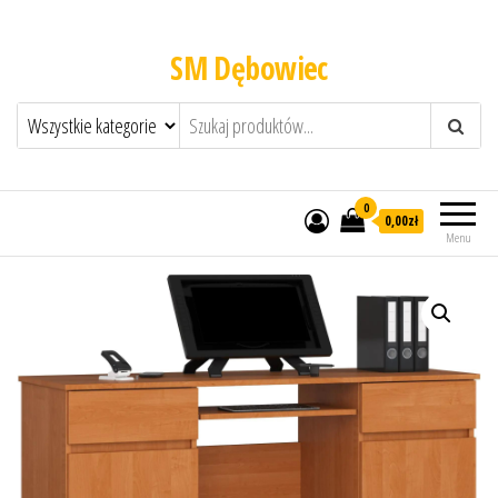
SM Dębowiec
0
0,00zł
Menu