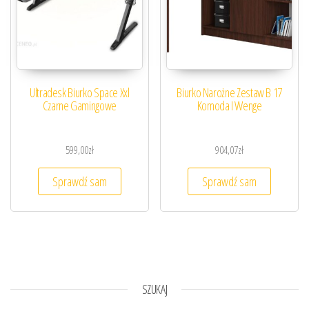
Ultradesk Biurko Space Xxl
Biurko Narożne Zestaw B 17
Czarne Gamingowe
Komoda I Wenge
599,00
zł
904,07
zł
Sprawdź sam
Sprawdź sam
SZUKAJ