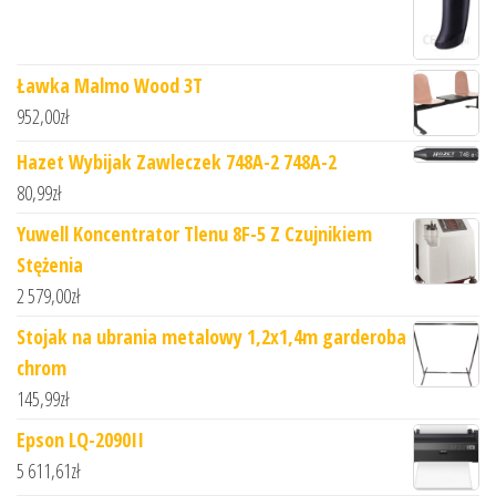
Ławka Malmo Wood 3T
952,00
zł
Hazet Wybijak Zawleczek 748A-2 748A-2
80,99
zł
Yuwell Koncentrator Tlenu 8F-5 Z Czujnikiem
Stężenia
2 579,00
zł
Stojak na ubrania metalowy 1,2x1,4m garderoba
chrom
145,99
zł
Epson LQ-2090II
5 611,61
zł