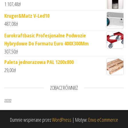
1 107,48
zł
Kruger&Matz V-Led10
487,08
zł
Eurokraftbasic Profesjonalne Podwozie
Hybrydowe Do Formatu Euro 400X300Mm
307,50
zł
Paleta jednorazowa PAL 1200x800
29,00
zł
ZOBACZ RÓWNIEŻ
zzzzz
Dumnie wspierane przez
WordPress
|
Motyw:
Envo eCommerce