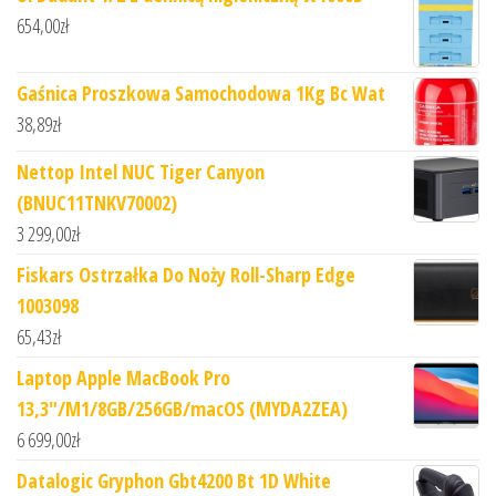
654,00
zł
Gaśnica Proszkowa Samochodowa 1Kg Bc Wat
38,89
zł
Nettop Intel NUC Tiger Canyon
(BNUC11TNKV70002)
3 299,00
zł
Fiskars Ostrzałka Do Noży Roll-Sharp Edge
1003098
65,43
zł
Laptop Apple MacBook Pro
13,3"/M1/8GB/256GB/macOS (MYDA2ZEA)
6 699,00
zł
Datalogic Gryphon Gbt4200 Bt 1D White