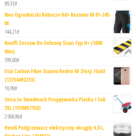
89,33
zł
Neo Ogrodniczki Robocze Hd+ Rozmiar M 81-245-
M
144,21
zł
Knuffi Zestaw Do Ochrony Ścian Typ H+ (1000
Mm)
399,00
zł
Etui Carbon Fiber Xiaomi Redmi 4X Złoty /Gold
(12734492213)
10,99
zł
Intra.Se Swedmach Posypywarka Piasku I Soli
35L (1970057150)
2 068,86
zł
Hendi Podgrzewacz elektryczny okrągły 6,8 L,
Kitchen Line (204832)