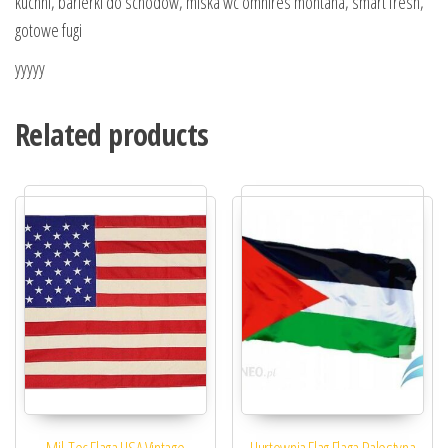
kuchni, barierki do schodów, miska wc omnires montana, smart fresh,
gotowe fugi
yyyyy
Related products
Mil-Tec Flaga USA Vintage
Hurtownia Flag Flaga Palestyna