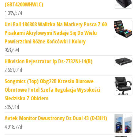
(GBT4200WHWLC)
1 095,57
zł
Uni Ball 186808 Walizka Na Markery Posca Z 60
Pisakami Akrylowymi Nadaje Się Do Wielu
Powierzchni Różne Końcówki I Kolory
963,69
zł
Hikvision Rejestrator Ip Ds-7732Ni-I4(B)
2 661,01
zł
Songmics (Top) Obg22B Krzesło Biurowe
Obrotowe Fotel Szefa Regulacja Wysokości
Siedziska Z Obiciem
595,91
zł
Avtek Monitor Dwustronny Ds Dual 43 (D43H1)
4 918,77
zł