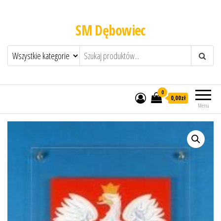
SM Dębowiec
0
0,00zł
Menu