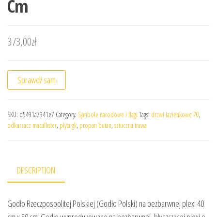
Cm
373,00
zł
Sprawdź sam
SKU:
d5491a7941e7
Category:
Symbole narodowe i flagi
Tags:
drzwi łazienkowe 70
,
odkurzacz macallister
,
plyta gk
,
propan butan
,
sztuczna trawa
DESCRIPTION
Godło Rzeczpospolitej Polskiej (Godło Polski) na bezbarwnej plexi 40
cm x 50 cm. Godło wyprodukowano na bezbarwnej, błyszczącej plexi o