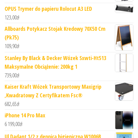
OPUS Trymer do papieru Rolocut A3 LED
123,00
zł
Allboards Potykacz Stojak Kredowy 70X50 Cm
(Pk75)
109,90
zł
Stanley By Black & Decker Wózek Sxwti-Ht513
Maksymalne Obciążenie: 200kg 1
739,00
zł
Kaiser Kraft Wózek Transportowy Maxigrip
,Kwadratowy Z Certyfikatem Fsc®
682,65
zł
iPhone 14 Pro Max
6 199,00
zł
Ul Dadant 1/2 z dennicą higieniczną W1006B