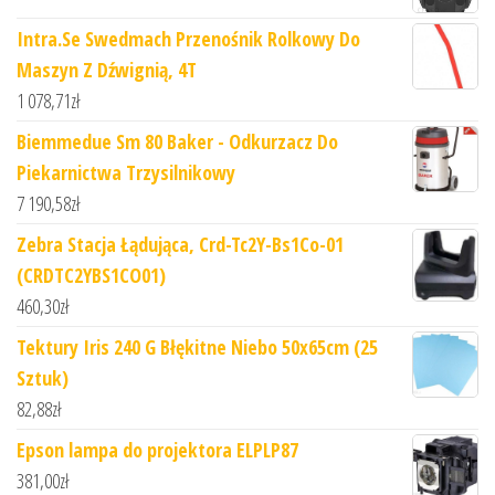
Intra.Se Swedmach Przenośnik Rolkowy Do
Maszyn Z Dźwignią, 4T
1 078,71
zł
Biemmedue Sm 80 Baker - Odkurzacz Do
Piekarnictwa Trzysilnikowy
7 190,58
zł
Zebra Stacja Łądująca, Crd-Tc2Y-Bs1Co-01
(CRDTC2YBS1CO01)
460,30
zł
Tektury Iris 240 G Błękitne Niebo 50x65cm (25
Sztuk)
82,88
zł
Epson lampa do projektora ELPLP87
381,00
zł