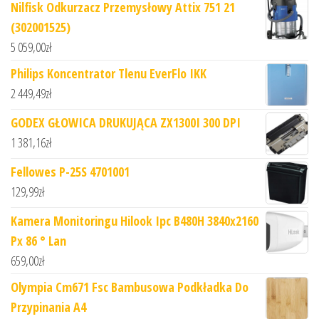
Nilfisk Odkurzacz Przemysłowy Attix 751 21
(302001525)
5 059,00
zł
Philips Koncentrator Tlenu EverFlo IKK
2 449,49
zł
GODEX GŁOWICA DRUKUJĄCA ZX1300I 300 DPI
1 381,16
zł
Fellowes P-25S 4701001
129,99
zł
Kamera Monitoringu Hilook Ipc B480H 3840x2160
Px 86 ° Lan
659,00
zł
Olympia Cm671 Fsc Bambusowa Podkładka Do
Przypinania A4