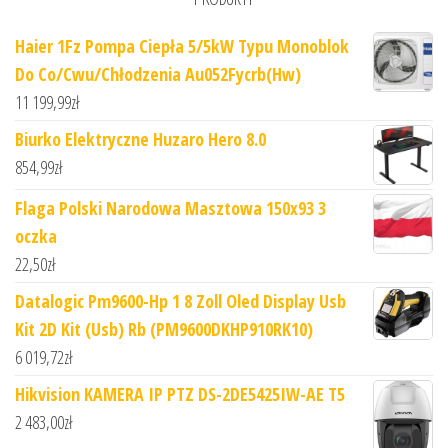
Haier 1Fz Pompa Ciepła 5/5kW Typu Monoblok
Do Co/Cwu/Chłodzenia Au052Fycrb(Hw)
11 199,99
zł
Biurko Elektryczne Huzaro Hero 8.0
854,99
zł
Flaga Polski Narodowa Masztowa 150x93 3
oczka
22,50
zł
Datalogic Pm9600-Hp 1 8 Zoll Oled Display Usb
Kit 2D Kit (Usb) Rb (PM9600DKHP910RK10)
6 019,72
zł
Hikvision KAMERA IP PTZ DS-2DE5425IW-AE T5
2 483,00
zł