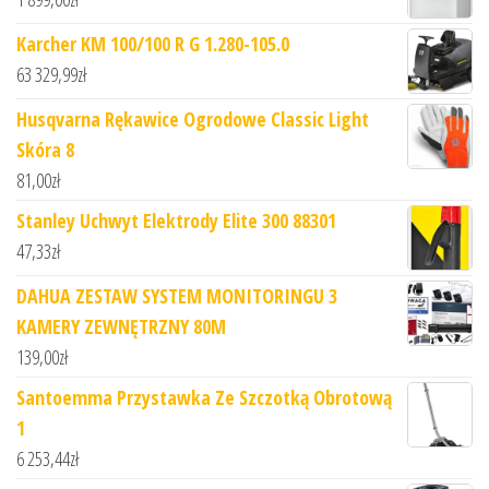
Karcher KM 100/100 R G 1.280-105.0
63 329,99
zł
Husqvarna Rękawice Ogrodowe Classic Light
Skóra 8
81,00
zł
Stanley Uchwyt Elektrody Elite 300 88301
47,33
zł
DAHUA ZESTAW SYSTEM MONITORINGU 3
KAMERY ZEWNĘTRZNY 80M
139,00
zł
Santoemma Przystawka Ze Szczotką Obrotową
1
6 253,44
zł