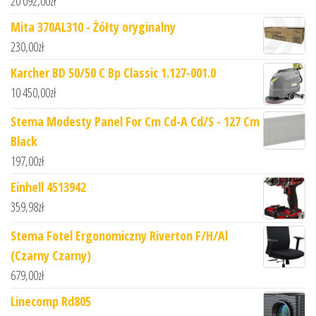
20 092,00
zł
Mita 370AL310 - Żółty oryginalny
230,00
zł
Karcher BD 50/50 C Bp Classic 1.127-001.0
10 450,00
zł
Stema Modesty Panel For Cm Cd-A Cd/S - 127 Cm
Black
197,00
zł
Einhell 4513942
359,98
zł
Stema Fotel Ergonomiczny Riverton F/H/Al
(Czarny Czarny)
679,00
zł
Linecomp Rd805