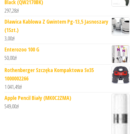
Black (QW2170BK)
297,28
zł
Dławica Kablowa Z Gwintem Pg-13,5 Jasnoszary
(1Szt.)
3,00
zł
Enterozoo 100 G
50,00
zł
Rothenberger Szczęka Kompaktowa Sv35
1000002266
1 041,49
zł
Apple Pencil Biały (MK0C2ZMA)
549,00
zł