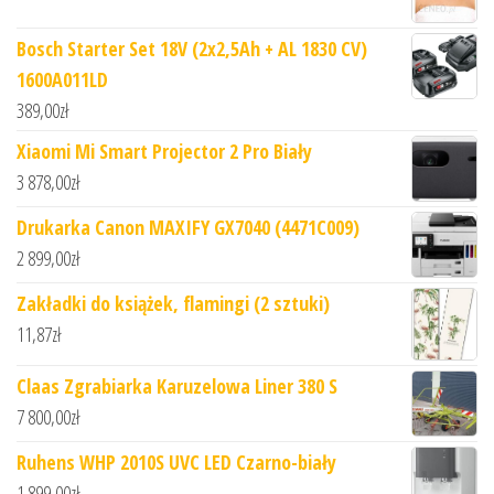
Bosch Starter Set 18V (2x2,5Ah + AL 1830 CV)
1600A011LD
389,00
zł
Xiaomi Mi Smart Projector 2 Pro Biały
3 878,00
zł
Drukarka Canon MAXIFY GX7040 (4471C009)
2 899,00
zł
Zakładki do książek, flamingi (2 sztuki)
11,87
zł
Claas Zgrabiarka Karuzelowa Liner 380 S
7 800,00
zł
Ruhens WHP 2010S UVC LED Czarno-biały
1 899,00
zł