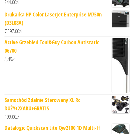
244,00
zł
Drukarka HP Color LaserJet Enterprise M750n
(D3L08A)
7 597,00
zł
Active Grzebień Toni&Guy Carbon Antistatic
06700
5,49
zł
Samochód Zdalnie Sterowany XL Rc
DUŻY+2XAKU+GRATIS
199,00
zł
Datalogic Quickscan Lite Qw2100 1D Multi-If