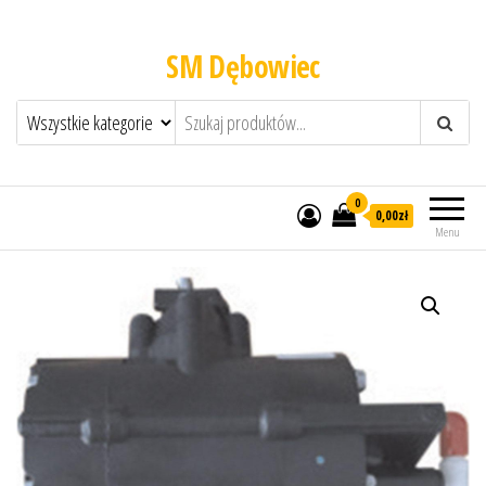
SM Dębowiec
0
0,00zł
Menu