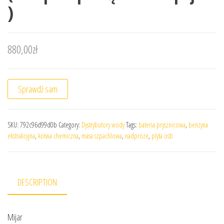
)
880,00
zł
Sprawdź sam
SKU:
792c96d99d0b
Category:
Dystrybutory wody
Tags:
bateria prysznicowa
,
benzyna
ekstrakcyjna
,
kotwa chemiczna
,
masa szpachlowa
,
nadproze
,
plyta osb
DESCRIPTION
Mijar