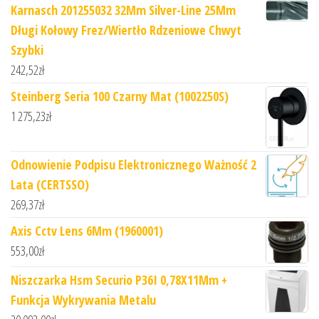
Karnasch 201255032 32Mm Silver-Line 25Mm
Długi Kołowy Frez/Wiertło Rdzeniowe Chwyt
Szybki
242,52
zł
Steinberg Seria 100 Czarny Mat (1002250S)
1 275,23
zł
Odnowienie Podpisu Elektronicznego Ważność 2
Lata (CERTSSO)
269,37
zł
Axis Cctv Lens 6Mm (1960001)
553,00
zł
Niszczarka Hsm Securio P36I 0,78X11Mm +
Funkcja Wykrywania Metalu