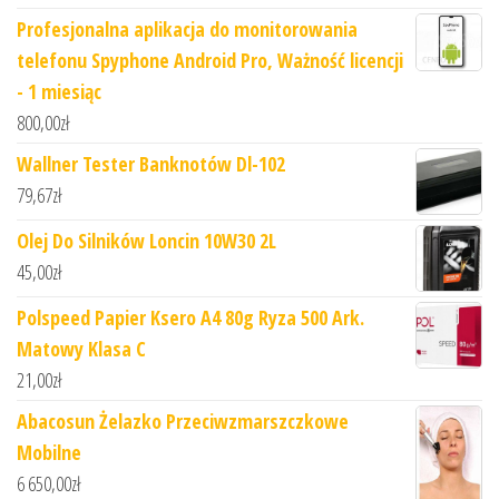
Profesjonalna aplikacja do monitorowania
telefonu Spyphone Android Pro, Ważność licencji
- 1 miesiąc
800,00
zł
Wallner Tester Banknotów Dl-102
79,67
zł
Olej Do Silników Loncin 10W30 2L
45,00
zł
Polspeed Papier Ksero A4 80g Ryza 500 Ark.
Matowy Klasa C
21,00
zł
Abacosun Żelazko Przeciwzmarszczkowe
Mobilne
6 650,00
zł