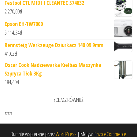
Festool CTL MIDI I CLEANTEC 574832
2 270,00
zł
Epson EH-TW7000
5 114,34
zł
Rennsteig Werkzeuge Dziurkacz 140 09 9mm
41,02
zł
Oscar Cook Nadziewarka Kiełbas Maszynka
Szpryca Tłok 3Kg
184,40
zł
ZOBACZ RÓWNIEŻ
zzzzz
Dumnie wspierane przez
WordPress
|
Motyw:
Envo eCommerce