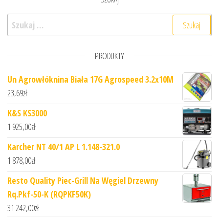
Szukaj:
PRODUKTY
Un Agrowłóknina Biała 17G Agrospeed 3.2x10M
23,69
zł
K&S KS3000
1 925,00
zł
Karcher NT 40/1 AP L 1.148-321.0
1 878,00
zł
Resto Quality Piec-Grill Na Węgiel Drzewny
Rq.Pkf-50-K (RQPKF50K)
31 242,00
zł