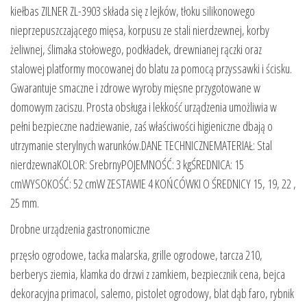
kiełbas ZILNER ZL-3903 składa się z lejków, tłoku silikonowego
nieprzepuszczającego mięsa, korpusu ze stali nierdzewnej, korby
żeliwnej, ślimaka stołowego, podkładek, drewnianej rączki oraz
stalowej platformy mocowanej do blatu za pomocą przyssawki i ścisku.
Gwarantuje smaczne i zdrowe wyroby mięsne przygotowane w
domowym zaciszu. Prosta obsługa i lekkość urządzenia umożliwia w
pełni bezpieczne nadziewanie, zaś właściwości higieniczne dbają o
utrzymanie sterylnych warunków.DANE TECHNICZNEMATERIAŁ: Stal
nierdzewnaKOLOR: SrebrnyPOJEMNOŚĆ: 3 kgŚREDNICA: 15
cmWYSOKOŚĆ: 52 cmW ZESTAWIE 4 KOŃCÓWKI O ŚREDNICY 15, 19, 22 ,
25 mm.
Drobne urządzenia gastronomiczne
przęsło ogrodowe, tacka malarska, grille ogrodowe, tarcza 210,
berberys ziemia, klamka do drzwi z zamkiem, bezpiecznik cena, bejca
dekoracyjna primacol, salemo, pistolet ogrodowy, blat dąb faro, rybnik