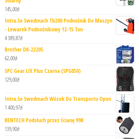
Solarny
145,00
zł
Intra.Se Swedmach Tb200 Podnośnik Do Maszyn
- Lewarek Podnośnikowy 12-15 Ton
4 389,87
zł
Brother DK-22205
62,00
zł
SPC Gear LIX Plus Czarna (SPG050)
129,00
zł
Intra.Se Swedmach Wózek Do Transportu Opon
1 400,97
zł
BENTECH Podsłuch przez ścianę 99B
139,90
zł