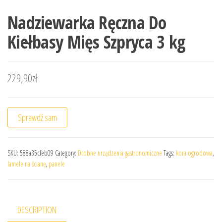
Nadziewarka Ręczna Do
Kiełbasy Mięs Szpryca 3 kg
229,90
zł
Sprawdź sam
SKU:
588a35cfeb09
Category:
Drobne urządzenia gastronomiczne
Tags:
kora ogrodowa
,
lamele na ścianę
,
panele
DESCRIPTION