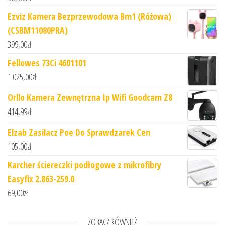
Ezviz Kamera Bezprzewodowa Bm1 (Różowa)
(CSBM11080PRA)
399,00
zł
Fellowes 73Ci 4601101
1 025,00
zł
Orllo Kamera Zewnętrzna Ip Wifi Goodcam Z8
414,99
zł
Elzab Zasilacz Poe Do Sprawdzarek Cen
105,00
zł
Karcher ściereczki podłogowe z mikrofibry
Easyfix 2.863-259.0
69,00
zł
ZOBACZ RÓWNIEŻ