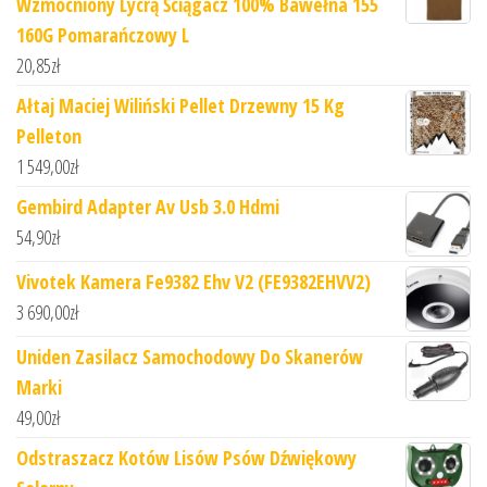
Wzmocniony Lycrą Ściągacz 100% Bawełna 155
160G Pomarańczowy L
20,85
zł
Ałtaj Maciej Wiliński Pellet Drzewny 15 Kg
Pelleton
1 549,00
zł
Gembird Adapter Av Usb 3.0 Hdmi
54,90
zł
Vivotek Kamera Fe9382 Ehv V2 (FE9382EHVV2)
3 690,00
zł
Uniden Zasilacz Samochodowy Do Skanerów
Marki
49,00
zł
Odstraszacz Kotów Lisów Psów Dźwiękowy