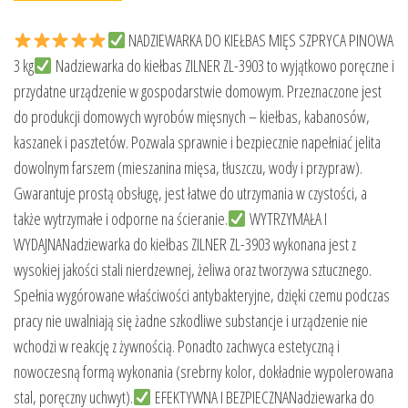
NADZIEWARKA DO KIEŁBAS MIĘS SZPRYCA PINOWA
3 kg
Nadziewarka do kiełbas ZILNER ZL-3903 to wyjątkowo poręczne i
przydatne urządzenie w gospodarstwie domowym. Przeznaczone jest
do produkcji domowych wyrobów mięsnych – kiełbas, kabanosów,
kaszanek i pasztetów. Pozwala sprawnie i bezpiecznie napełniać jelita
dowolnym farszem (mieszanina mięsa, tłuszczu, wody i przypraw).
Gwarantuje prostą obsługę, jest łatwe do utrzymania w czystości, a
także wytrzymałe i odporne na ścieranie.
WYTRZYMAŁA I
WYDAJNANadziewarka do kiełbas ZILNER ZL-3903 wykonana jest z
wysokiej jakości stali nierdzewnej, żeliwa oraz tworzywa sztucznego.
Spełnia wygórowane właściwości antybakteryjne, dzięki czemu podczas
pracy nie uwalniają się żadne szkodliwe substancje i urządzenie nie
wchodzi w reakcję z żywnością. Ponadto zachwyca estetyczną i
nowoczesną formą wykonania (srebrny kolor, dokładnie wypolerowana
stal, poręczny uchwyt).
EFEKTYWNA I BEZPIECZNANadziewarka do