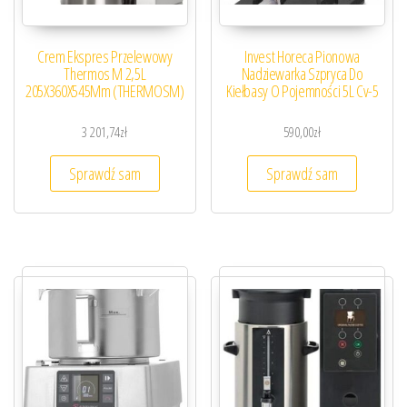
Crem Ekspres Przelewowy
Invest Horeca Pionowa
Thermos M 2,5L
Nadziewarka Szpryca Do
205X360X545Mm (THERMOSM)
Kiełbasy O Pojemności 5L Cv-5
3 201,74
zł
590,00
zł
Sprawdź sam
Sprawdź sam