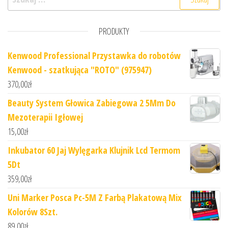
PRODUKTY
Kenwood Professional Przystawka do robotów
Kenwood - szatkująca "ROTO" (975947)
370,00
zł
Beauty System Głowica Zabiegowa 2 5Mm Do
Mezoterapii Igłowej
15,00
zł
Inkubator 60 Jaj Wylęgarka Klujnik Lcd Termom
5Dt
359,00
zł
Uni Marker Posca Pc-5M Z Farbą Plakatową Mix
Kolorów 8Szt.
89,00
zł