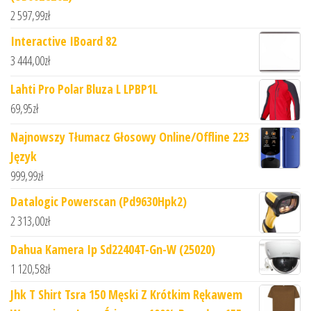
2 597,99
zł
Interactive IBoard 82
3 444,00
zł
Lahti Pro Polar Bluza L LPBP1L
69,95
zł
Najnowszy Tłumacz Głosowy Online/Offline 223
Język
999,99
zł
Datalogic Powerscan (Pd9630Hpk2)
2 313,00
zł
Dahua Kamera Ip Sd22404T-Gn-W (25020)
1 120,58
zł
Jhk T Shirt Tsra 150 Męski Z Krótkim Rękawem