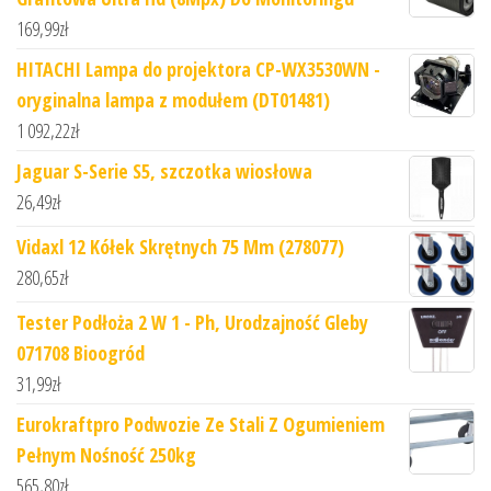
169,99
zł
HITACHI Lampa do projektora CP-WX3530WN -
oryginalna lampa z modułem (DT01481)
1 092,22
zł
Jaguar S-Serie S5, szczotka wiosłowa
26,49
zł
Vidaxl 12 Kółek Skrętnych 75 Mm (278077)
280,65
zł
Tester Podłoża 2 W 1 - Ph, Urodzajność Gleby
071708 Bioogród
31,99
zł
Eurokraftpro Podwozie Ze Stali Z Ogumieniem
Pełnym Nośność 250kg
565,80
zł