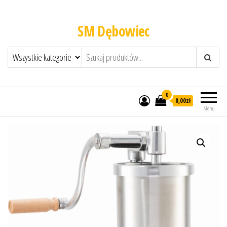
SM Dębowiec
0
0,00zł
Menu