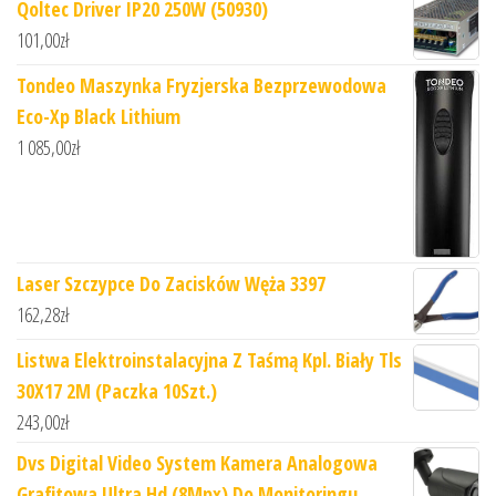
Qoltec Driver IP20 250W (50930)
101,00
zł
Tondeo Maszynka Fryzjerska Bezprzewodowa
Eco-Xp Black Lithium
1 085,00
zł
Laser Szczypce Do Zacisków Węża 3397
162,28
zł
Listwa Elektroinstalacyjna Z Taśmą Kpl. Biały Tls
30X17 2M (Paczka 10Szt.)
243,00
zł
Dvs Digital Video System Kamera Analogowa
Grafitowa Ultra Hd (8Mpx) Do Monitoringu