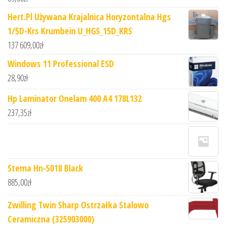
Hert.Pl Używana Krajalnica Horyzontalna Hgs
1/5D-Krs Krumbein U_HGS_15D_KRS
137 609,00
zł
Windows 11 Professional ESD
28,90
zł
Hp Laminator Onelam 400 A4 178L132
237,35
zł
Stema Hn-5018 Black
885,00
zł
Zwilling Twin Sharp Ostrzałka Stalowo
Ceramiczna (325903000)