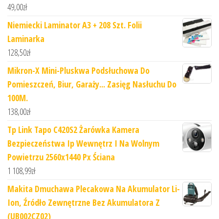
49,00
zł
Niemiecki Laminator A3 + 208 Szt. Folii
Laminarka
128,50
zł
Mikron-X Mini-Pluskwa Podsłuchowa Do
Pomieszczeń, Biur, Garaży... Zasięg Nasłuchu Do
100M.
138,00
zł
Tp Link Tapo C420S2 Żarówka Kamera
Bezpieczeństwa Ip Wewnętrz I Na Wolnym
Powietrzu 2560x1440 Px Ściana
1 108,99
zł
Makita Dmuchawa Plecakowa Na Akumulator Li-
Ion, Źródło Zewnętrzne Bez Akumulatora Z
(UB002CZ02)