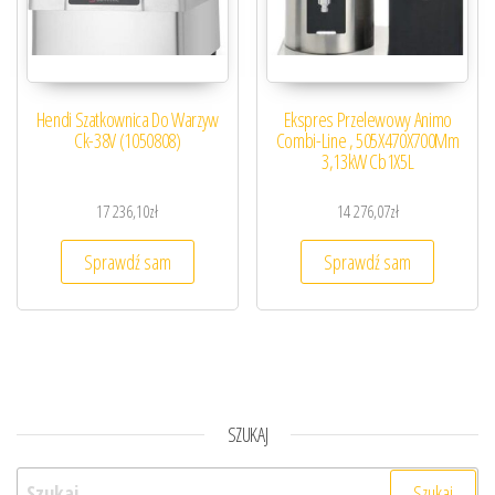
Hendi Szatkownica Do Warzyw
Ekspres Przelewowy Animo
Ck-38V (1050808)
Combi-Line , 505X470X700Mm
3,13kW Cb1X5L
17 236,10
zł
14 276,07
zł
Sprawdź sam
Sprawdź sam
SZUKAJ
Szukaj: