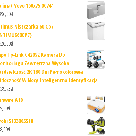
olimat Vovo 160x75 00741
396,00
zł
ntimus Niszczarka 60 Cp7
INTIMUS60CP7)
826,00
zł
apo Tp-Link C420S2 Kamera Do
onitoringu Zewnętrzna Wysoka
ozdzielczość 2K 180 Dni Pełnokolorowa
idoczność W Nocy Inteligentna Identyfikacja
039,73
zł
enwire A10
5,99
zł
yobi 5133005510
8,99
zł