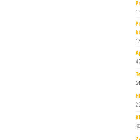
P
1 
P
k
17
A
4 
T
64
H
2 
K
30
Z