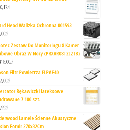
0,17
zł
ard Head Walizka Ochronna 001593
,00
zł
rotec Zestaw Do Monitoringu 8 Kamer
ubowe Obraz W Nocy (PRXVR08T2L2TB)
418,00
zł
pson Filtr Powietrza ELPAF40
2,00
zł
ercator Rękawiczki lateksowe
udrowane 7 100 szt.
,99
zł
iderwood Lamele Ścienne Akustyczne
esion Fornir 270x32Cm