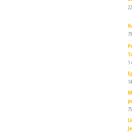
22
H
79
P
T
1 
E
14
M
p
75
L
J