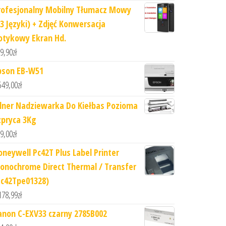
rofesjonalny Mobilny Tłumacz Mowy
73 Języki) + Zdjęć Konwersacja
otykowy Ekran Hd.
9,90
zł
pson EB-W51
549,00
zł
ilner Nadziewarka Do Kiełbas Pozioma
zpryca 3Kg
9,00
zł
oneywell Pc42T Plus Label Printer
onochrome Direct Thermal / Transfer
Pc42Tpe01328)
178,99
zł
anon C-EXV33 czarny 2785B002