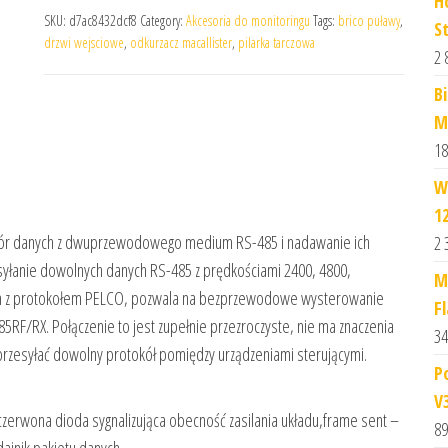
H
SKU:
d7ac8432dcf8
Category:
Akcesoria do monitoringu
Tags:
brico puławy
,
S
drzwi wejsciowe
,
odkurzacz macallister
,
pilarka tarczowa
2 
Bi
M
18
W
1
ór danych z dwuprzewodowego medium RS-485 i nadawanie ich
2 
yłanie dowolnych danych RS-485 z prędkościami 2400, 4800,
M
m z protokołem PELCO, pozwala na bezprzewodowe wysterowanie
F
5RF/RX. Połączenie to jest zupełnie przezroczyste, nie ma znaczenia
34
przesyłać dowolny protokół pomiędzy urządzeniami sterującymi.
P
V
wona dioda sygnalizująca obecność zasilania układu,frame sent –
89