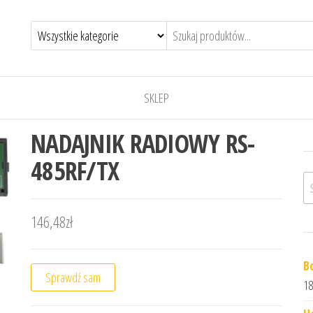
SKLEP
NADAJNIK RADIOWY RS-
485RF/TX
Sz
146,48
zł
B
Sprawdź sam
18