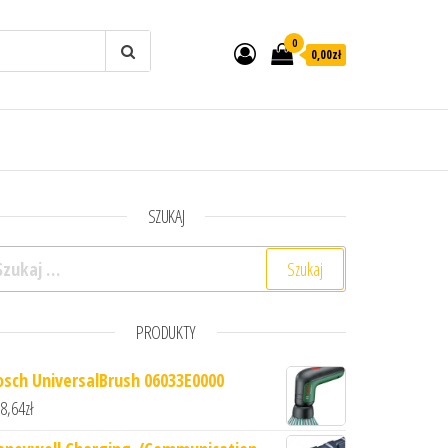
0
0,00zł
SZUKAJ
ukaj:
PRODUKTY
osch UniversalBrush 06033E0000
8,64
zł