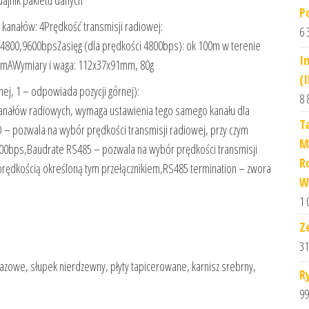
dajnik pakietu danych
P
kanałów: 4Prędkość transmisji radiowej:
6 
4800,9600bpsZasięg (dla prędkości 4800bps): ok 100m w terenie
I
0mAWymiary i waga: 112x37x91mm, 80g
(
j, 1 – odpowiada pozycji górnej):
8 
kanałów radiowych, wymaga ustawienia tego samego kanału dla
T
O – pozwala na wybór prędkości transmisji radiowej, przy czym
M
2400bps,Baudrate RS485 – pozwala na wybór prędkości transmisji
R
rędkością określoną tym przełącznikiem,RS485 termination – zwora
W
1 
Z
31
 gazowe, słupek nierdzewny, płyty tapicerowane, karnisz srebrny,
R
99