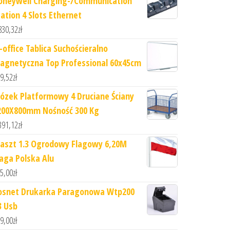
oneywell Charging-/Communication
tation 4 Slots Ethernet
830,32
zł
-office Tablica Suchościeralno
agnetyczna Top Professional 60x45cm
9,52
zł
ózek Platformowy 4 Druciane Ściany
200X800mm Nośność 300 Kg
391,12
zł
aszt 1.3 Ogrodowy Flagowy 6,20M
laga Polska Alu
5,00
zł
osnet Drukarka Paragonowa Wtp200
3 Usb
9,00
zł