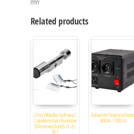
yyyyy
Related products
Orno Wkładka Szyfrowa Z
Konwerter Napięcia Kemo
Czytnikiem Kart I Breloków
800 W / 1000 Va
Zbliżeniowych Ip65 Or-Zs-
851