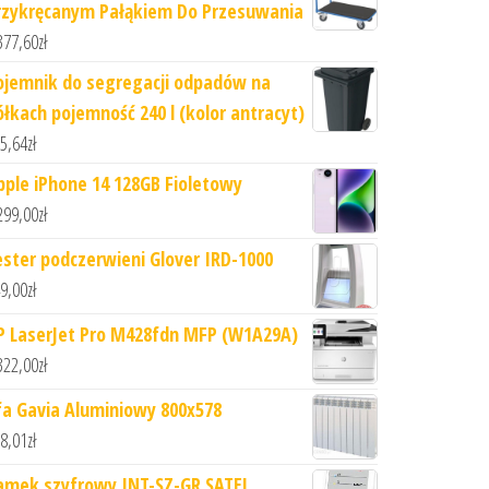
rzykręcanym Pałąkiem Do Przesuwania
377,60
zł
ojemnik do segregacji odpadów na
ółkach pojemność 240 l (kolor antracyt)
5,64
zł
pple iPhone 14 128GB Fioletowy
299,00
zł
ester podczerwieni Glover IRD-1000
9,00
zł
P LaserJet Pro M428fdn MFP (W1A29A)
322,00
zł
fa Gavia Aluminiowy 800x578
8,01
zł
amek szyfrowy INT-SZ-GR SATEL