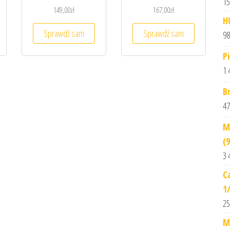
15
149,00
zł
167,00
zł
H
Sprawdź sam
Sprawdź sam
98
P
1 
B
47
M
(
3 
C
1
25
M