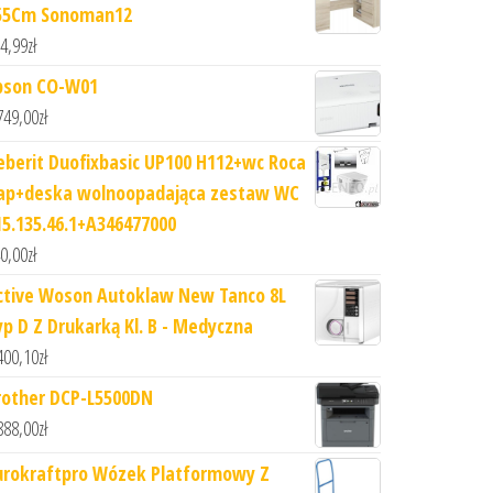
55Cm Sonoman12
4,99
zł
pson CO-W01
749,00
zł
eberit Duofixbasic UP100 H112+wc Roca
ap+deska wolnoopadająca zestaw WC
15.135.46.1+A346477000
0,00
zł
ctive Woson Autoklaw New Tanco 8L
yp D Z Drukarką Kl. B - Medyczna
400,10
zł
rother DCP-L5500DN
888,00
zł
urokraftpro Wózek Platformowy Z