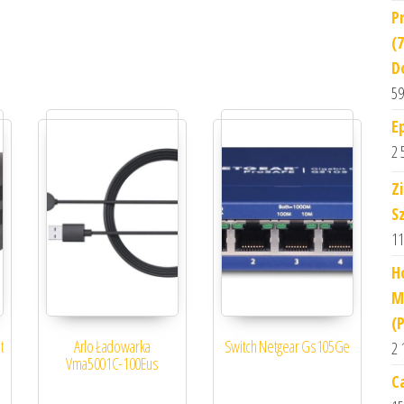
P
(
D
59
E
2 
Z
S
11
H
M
(
t
Arlo Ładowarka
Switch Netgear Gs105Ge
2 
Vma5001C-100Eus
C