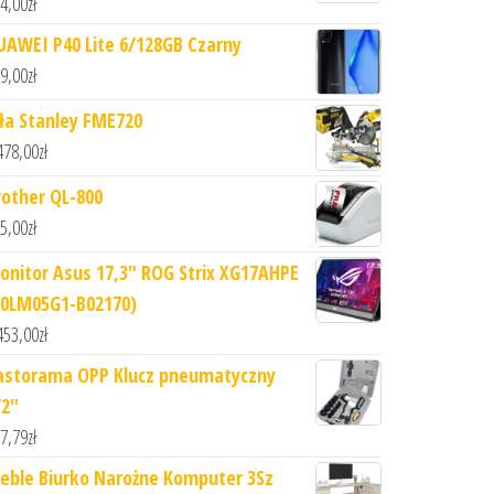
4,00
zł
UAWEI P40 Lite 6/128GB Czarny
9,00
zł
iła Stanley FME720
478,00
zł
rother QL-800
5,00
zł
onitor Asus 17,3" ROG Strix XG17AHPE
90LM05G1-B02170)
453,00
zł
astorama OPP Klucz pneumatyczny
/2"
7,79
zł
eble Biurko Narożne Komputer 3Sz