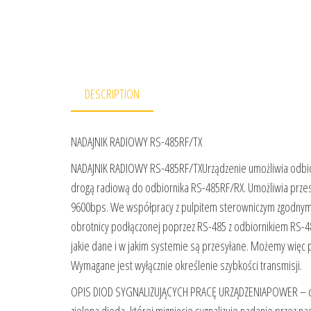
DESCRIPTION
NADAJNIK RADIOWY RS-485RF/TX
NADAJNIK RADIOWY RS-485RF/TXUrządzenie umożliwia odbi
drogą radiową do odbiornika RS-485RF/RX. Umożliwia przes
9600bps. We współpracy z pulpitem sterowniczym zgodny
obrotnicy podłączonej poprzez RS-485 z odbiornikiem RS-48
jakie dane i w jakim systemie są przesyłane. Możemy więc 
Wymagane jest wyłącznie określenie szybkości transmisji.
OPIS DIOD SYGNALIZUJĄCYCH PRACĘ URZĄDZENIAPOWER – czer