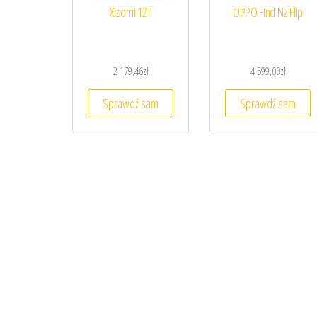
Xiaomi 12T
OPPO Find N2 Flip
2 179,46
zł
4 599,00
zł
Sprawdź sam
Sprawdź sam