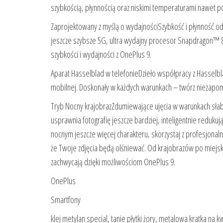
szybkością, płynnością oraz niskimi temperaturami nawet 
Zaprojektowany z myślą o wydajnościSzybkość i płynność 
jeszcze szybsze 5G, ultra wydajny procesor Snapdragon™
szybkości i wydajności z OnePlus 9.
Aparat Hasselblad w telefonieDzieło współpracy z Hasselbla
mobilnej. Doskonały w każdych warunkach – twórz niezapom
Tryb Nocny krajobrazZdumiewające ujęcia w warunkach słabe
usprawnia fotografię jeszcze bardziej, inteligentnie reduku
nocnym jeszcze więcej charakteru, skorzystaj z profesjonal
że Twoje zdjęcia będą olśniewać. Od krajobrazów po miejskie
zachwycają dzięki możliwościom OnePlus 9.
OnePlus
Smartfony
klej metylan special, tanie płytki żory, metalowa kratka na 