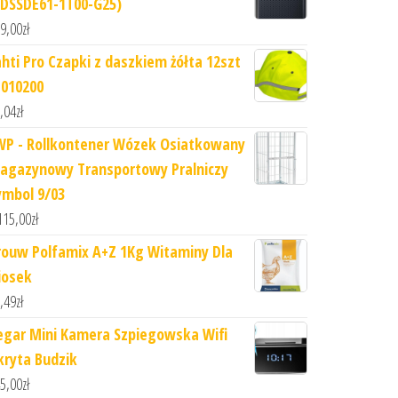
SDSSDE61-1T00-G25)
9,00
zł
ahti Pro Czapki z daszkiem żółta 12szt
1010200
,04
zł
WP - Rollkontener Wózek Osiatkowany
agazynowy Transportowy Pralniczy
ymbol 9/03
115,00
zł
rouw Polfamix A+Z 1Kg Witaminy Dla
iosek
,49
zł
egar Mini Kamera Szpiegowska Wifi
kryta Budzik
5,00
zł