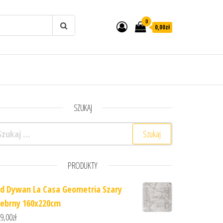
0
0,00zł
SZUKAJ
ukaj:
PRODUKTY
d Dywan La Casa Geometria Szary
rebrny 160x220cm
9,00
zł