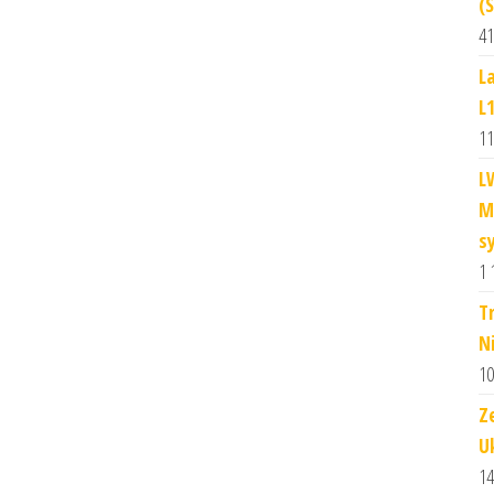
(
41
L
L
11
L
M
s
1 
T
N
10
Z
U
14