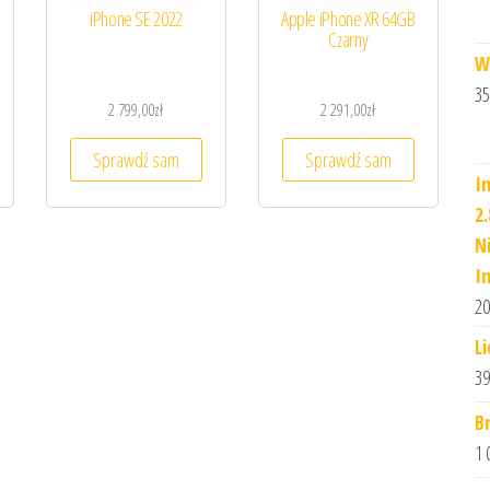
iPhone SE 2022
Apple iPhone XR 64GB
Czarny
W
35
2 799,00
zł
2 291,00
zł
Sprawdź sam
Sprawdź sam
I
2
N
I
20
L
39
B
1 