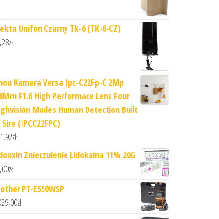
ekta Unifon Czarny Tk-6 (TK-6-CZ)
,28
zł
mou Kamera Versa Ipc-C22Fp-C 2Mp
.8Mm F1.6 High Performace Lens Four
ighvision Modes Human Detection Built
n Sire (IPCC22FPC)
1,92
zł
idooxin Znieczulenie Lidokaina 11% 20G
,00
zł
rother PT-E550WSP
029,00
zł