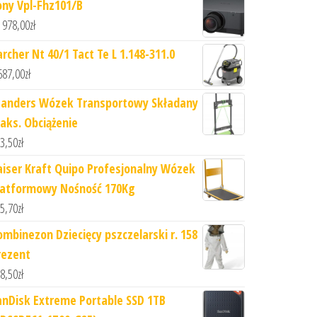
ony Vpl-Fhz101/B
 978,00
zł
archer Nt 40/1 Tact Te L 1.148-311.0
687,00
zł
tanders Wózek Transportowy Składany
aks. Obciążenie
3,50
zł
aiser Kraft Quipo Profesjonalny Wózek
latformowy Nośność 170Kg
5,70
zł
ombinezon Dziecięcy pszczelarski r. 158
rezent
8,50
zł
anDisk Extreme Portable SSD 1TB