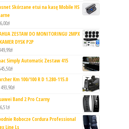
osnet Skórzane etui na kasę Mobile HS
zarne
6,00
zł
AHUA ZESTAW DO MONITORINGU 2MPX
 KAMER DYSK P2P
349,99
zł
aac Simply Automatic Zestaw 415
545,50
zł
archer Km 100/100 R D 1.280-115.0
 493,90
zł
uawei Band 2 Pro Czarny
6,51
zł
podnie Robocze Cordura Professional
ex Line Ls