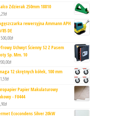
talco Zdzierak 250mm 18810
,29
zł
agęszczarka rewersyjna Ammann APH
0/85 DE
 500,00
zł
yfrowy Uchwyt Ścienny S2 Z Pasem
łoty Sp. Mm. 10
200,00
zł
maga 12 skrętnych kółek, 100 mm
1,59
zł
uropapier Papier Makulaturowy
akowy - F0444
,90
zł
ermet Ecocondens Silver 20kW