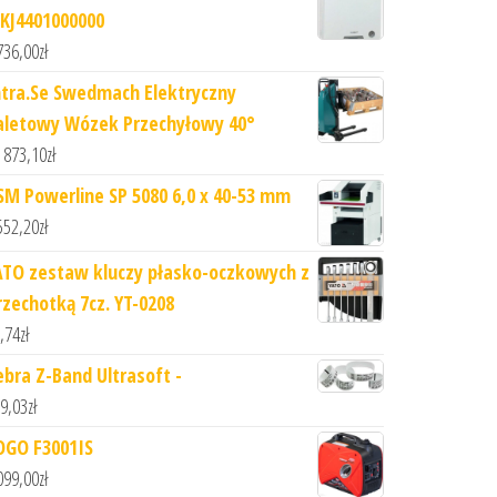
KJ4401000000
736,00
zł
ntra.Se Swedmach Elektryczny
aletowy Wózek Przechyłowy 40°
 873,10
zł
SM Powerline SP 5080 6,0 x 40-53 mm
552,20
zł
ATO zestaw kluczy płasko-oczkowych z
rzechotką 7cz. YT-0208
,74
zł
ebra Z-Band Ultrasoft -
9,03
zł
OGO F3001IS
099,00
zł