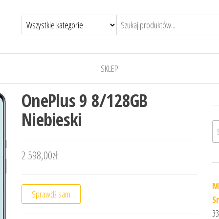
SKLEP
OnePlus 9 8/128GB
Niebieski
Sz
2 598,00
zł
M
Sprawdź sam
S
33