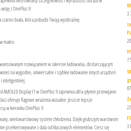
apewnia niezrównaną szczegółowość i wyrazistość obrazu w
W
 wizję z OnePlus 9.
3 
a czarno-biała, która pobudzi Twoją wyobraźnię
I
P
20
ów makro
H
7 
aawansowanym rozwiązaniem w zakresie ładowania, dostarczającym
Y
ównież na wygodne, uniwersalne i szybkie ładowanie innych urządzeń.
g
 inteligentniej.
87
luid AMOLED Display11 w OnePlus 9 zapewnia ultra-płynne przewijanie
Z
tlacz oferuje flagowe wrażenia wizualne. Jeszcze lepsze
22
rzą w kierunku OnePlus 9.
F
owany, wielowarstwowy system chłodzenia. Dzięki grubszym warstwom
3 
cznie przekierowywane z dala od kluczowych elementów. Ciesz się