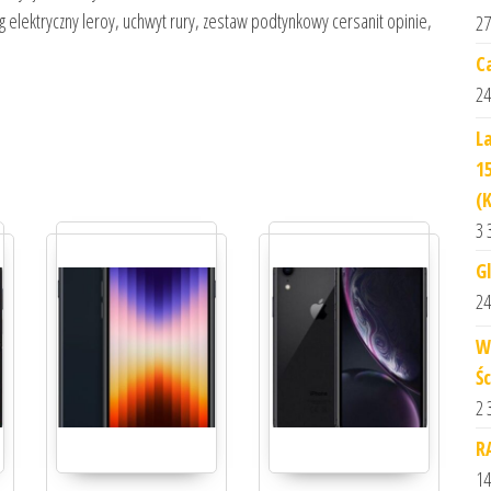
 elektryczny leroy, uchwyt rury, zestaw podtynkowy cersanit opinie,
27
C
24
L
1
(
3 
G
24
W
Ś
2 
R
14