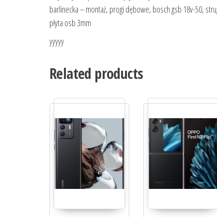
barlinecka – montaż, progi dębowe, bosch gsb 18v-50, strug
płyta osb 3mm
yyyyy
Related products