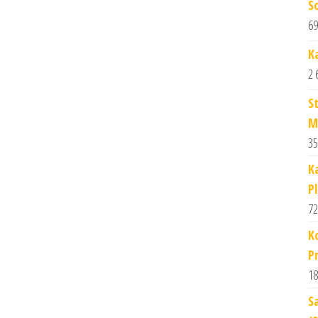
S
69
K
2 
S
M
35
K
P
72
K
P
18
S