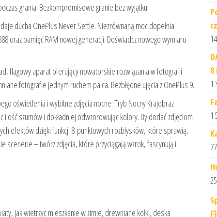
podczas grania. Bezkompromisowe granie bez wyjątku.
P
c
oddaje ducha OnePlus Never Settle. Niezrównaną moc dopełnia
14
 888 oraz pamięć RAM nowej generacji. Doświadcz nowego wymiaru
D
8
d, flagowy aparat oferujący nowatorskie rozwiązania w fotografii
1 
niane fotografie jednym ruchem palca. Bezbłędne ujęcia z OnePlus 9.
F
go oświetlenia i wybitne zdjęcia nocne. Tryb Nocny Krajobraz
1 
jąc ilość szumów i dokładniej odwzorowując kolory. By dodać zdjęciom
nych efektów dzięki funkcji 8-punktowych rozbłysków, które sprawią,
K
 scenerie – twórz zdjęcia, które przyciągają wzrok, fascynują i
77
H
25
S
kwiaty, jak wietrzyc mieszkanie w zimie, drewniane kołki, deska
Fl