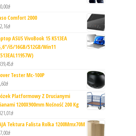
0,00
zł
aso Comfort 2000
2,16
zł
aptop ASUS VivoBook 15 K513EA
5,6"/i5/16GB/512GB/Win11
K513EAL11957W)
339,45
zł
lover Tester Mc-100P
,60
zł
ózek Platformowy Z Drucianymi
cianami 1200X900mm Nośność 200 Kg
321,01
zł
AJA Tektura Falista Rolka 1200Mmx70M
7,00
zł