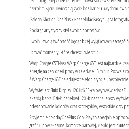
technologicznej OnePlus. Przełomowa soczewka Freeform z
szerokim kącie. Uwieczniaj życie bez barier i uwydatnij swoją
Galeria Shot on OnePlus x HasselbladFascynująca fotografi
Podkręć artystyczny styl swoich portretów
Uwolnij swoją twórczość będąc biżej wyjątkowych szczegół
Uchwyć momenty, które chcesz uwiecznić
Warp Charge 65TNasz Warp Charge 65T jest najbardziej z
energię na cały dzień pracy w zaledwie 15 minut. Pozwala r
Z Warp Charge 65T naładujesz telefon szybciej, bezpieczniej i
Wyświetlacz Fluid Display 120 Hz6.55-calowy wyświetlacz F
z każdą klatką. Dzięki panelowi 120 Hz nasz najlepszy wyświe
odwzorowanie kolorów oraz szczegółów, wszystkie oczy pat
Przyjemnie chłodnyOnePlus Cool Play to specjalnie oprac
grafitu i powiększonej komorze parowej, ciepło jest skute