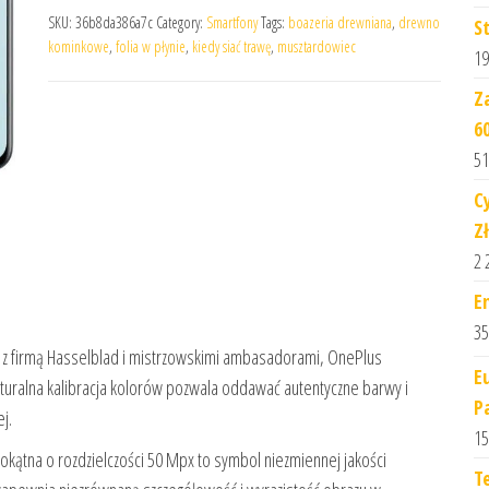
SKU:
36b8da386a7c
Category:
Smartfony
Tags:
boazeria drewniana
,
drewno
S
kominkowe
,
folia w płynie
,
kiedy siać trawę
,
musztardowiec
19
Z
6
51
C
Z
2 
E
35
y z firmą Hasselblad i mistrzowskimi ambasadorami, OnePlus
E
ralna kalibracja kolorów pozwala oddawać autentyczne barwy i
P
j.
15
kątna o rozdzielczości 50 Mpx to symbol niezmiennej jakości
T