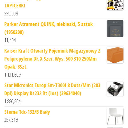
TAPICERKI
559,00
zł
Parker Atrament QUINK, niebieski, 5 sztuk
(1950208)
11,40
zł
Kaiser Kraft Otwarty Pojemnik Magazynowy Z
Polipropylenu Dł. X Szer. Wys. 500 310 250Mm
Opak. 8Szt.
1 131,60
zł
Star Micronics Europ Sm-T300I 8 Dots/Mm (203
Dpi) Display Rs232 Bt (Ios) (39634040)
1 886,80
zł
Stema Tdc-132/B Biały
257,31
zł