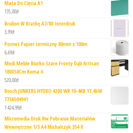
Mata Do Cięcia A1
135,00
zł
Brulion W Kratkę A7/80 Interdruk
3,99
zł
Posnet Papier termiczny 80mm x 100m
6,69
zł
Modi Meble Biurko Szare Fronty Dąb Artisan
100X50Cm Koma Ii
520,00
zł
Bosch JUNKERS HYDRO 4200 WR 10-4KB 17,4kW
7736504941
1 424,99
zł
Micromedia Druk Rw Pobranie Materiałów
Wewnętrzne 1/3 A4 Michalczyk 354 8