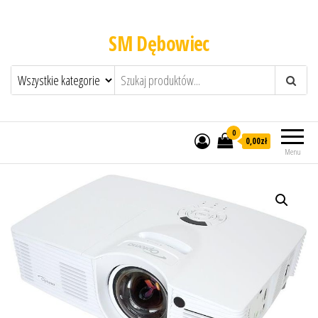
SM Dębowiec
0
0,00zł
Menu