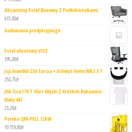
Aksamitny Fotel Biurowy Z Podłokietnikami
615,00
zł
kodowania predykcyjnego
Fotel obrotowy VICE
395,00
zł
Jsp Anw060 230 Tarcza + Uchwyt Hełm Mk2 3 7
250,75
zł
Jhk Tsra170 T Shirt Męski Z Krótkim Rękawem
Biały 4Xl
23,20
zł
Pereko QM-PELL 12kW
10 159,00
zł