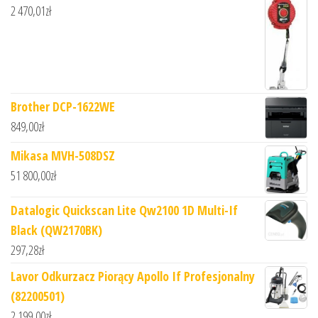
2 470,01
zł
Brother DCP-1622WE
849,00
zł
Mikasa MVH-508DSZ
51 800,00
zł
Datalogic Quickscan Lite Qw2100 1D Multi-If
Black (QW2170BK)
297,28
zł
Lavor Odkurzacz Piorący Apollo If Profesjonalny
(82200501)
2 199,00
zł