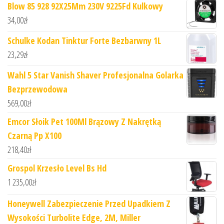
Blow 85 928 92X25Mm 230V 9225Fd Kulkowy
34,00
zł
Schulke Kodan Tinktur Forte Bezbarwny 1L
23,29
zł
Wahl 5 Star Vanish Shaver Profesjonalna Golarka
Bezprzewodowa
569,00
zł
Emcor Słoik Pet 100Ml Brązowy Z Nakrętką
Czarną Pp X100
218,40
zł
Grospol Krzesło Level Bs Hd
1 235,00
zł
Honeywell Zabezpieczenie Przed Upadkiem Z
Wysokości Turbolite Edge, 2M, Miller