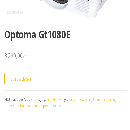
Optoma Gt1080E
3 299,00
zł
Sprawdź sam
SKU:
6acdb5c4adb4
Category:
Projektory
Tags:
farba elewacyjna
,
lamele na ścianę
,
obrzeża betonowe
,
panele pcv na ścianę