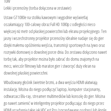
10W
Lekki i przenośny (torba dołączona w zestawie)
Ustaw GT1080e na stoliku kawowym i wygodnie wyświetlaj
oszałamiający 100-calowy obraz Full HD 1080p z odległości nieco
większej niż metr od płaskiej powierzchni lub ekranu projekcyjnego. Ten
jasny i wszechstronny projektor przenośny idealnie nadaje się do gier
dzięki małemu opóźnieniu wejścia, transmisji sportowych na żywo oraz
rozrywki domowej o dowolnej porze dnia. Do zestawu dołączono nawet
torbę tak, aby projektor można było zabrać do domu znajomych na
mecz, wieczór filmowy lub maraton gier i stworzyć duży ekran na
dowolnej płaskiej powierzchni.
Wbudowany głośnik świetnie brzmi, a dwa wejścia HDMI ułatwiają
instalację. Można do niego podłączyć laptop, komputer stacjonarny,
odtwarzacz Blu-ray, streamer multimediów lub konsolę do gier. Można
go nawet zamienić w inteligentny projektor podłączając do niego przez
HDMI urządzenia takie jak HDCast Pro (sprzedawane osobno) lub Apple