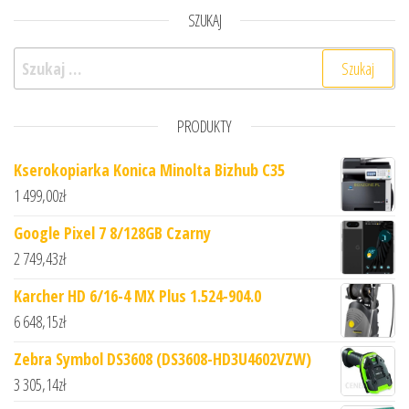
SZUKAJ
Szukaj:
PRODUKTY
Kserokopiarka Konica Minolta Bizhub C35
1 499,00
zł
Google Pixel 7 8/128GB Czarny
2 749,43
zł
Karcher HD 6/16-4 MX Plus 1.524-904.0
6 648,15
zł
Zebra Symbol DS3608 (DS3608-HD3U4602VZW)
3 305,14
zł