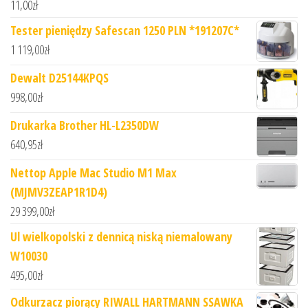
11,00
zł
Tester pieniędzy Safescan 1250 PLN *191207C*
1 119,00
zł
Dewalt D25144KPQS
998,00
zł
Drukarka Brother HL-L2350DW
640,95
zł
Nettop Apple Mac Studio M1 Max
(MJMV3ZEAP1R1D4)
29 399,00
zł
Ul wielkopolski z dennicą niską niemalowany
W10030
495,00
zł
Odkurzacz piorący RIWALL HARTMANN SSAWKA