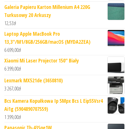
Galeria Papieru Karton Millenium A4 220G
Turkusowy 20 Arkuszy
12,53
zł
Laptop Apple MacBook Pro
13,3"/M1/8GB/256GB/macOS (MYDA2ZEA)
6 699,00
zł
Xiaomi Mi Laser Projector 150" Biały
6 399,00
zł
Lexmark MX521de (36S0810)
3 267,00
zł
Bcs Kamera Kopułkowa Ip 5Mpx Bcs L Eip55Vsr4
Ai1g (5904890707559)
1 399,00
zł
Panasonic Th-43Sqe1W