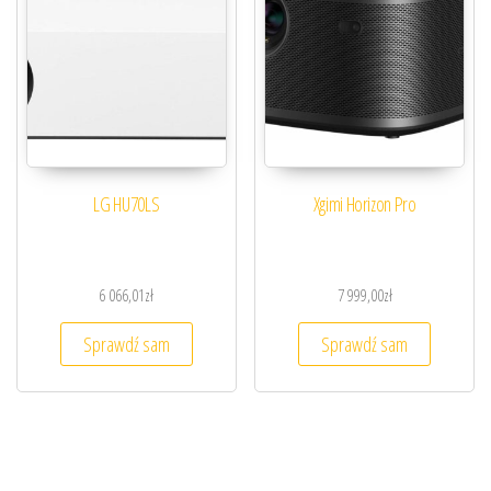
LG HU70LS
Xgimi Horizon Pro
6 066,01
zł
7 999,00
zł
Sprawdź sam
Sprawdź sam