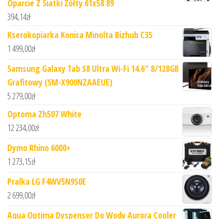
Oparcie Z Siatki Żółty 61x58 89
394,14
zł
Kserokopiarka Konica Minolta Bizhub C35
1 499,00
zł
Samsung Galaxy Tab S8 Ultra Wi-Fi 14.6" 8/128GB
Grafitowy (SM-X900NZAAEUE)
5 279,00
zł
Optoma Zh507 White
12 234,00
zł
Dymo Rhino 6000+
1 273,15
zł
Pralka LG F4WV5N9S0E
2 699,00
zł
Aqua Optima Dyspenser Do Wody Aurora Cooler