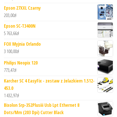
Epson 27XXL Czarny
203,00
zł
Epson SC-T3400N
5 763,66
zł
FOX Myjnia Orlando
3 100,00
zł
Philips Neopix 120
773,47
zł
Karcher SC 4 EasyFix - zestaw z żelazkiem 1.512-
453.0
1 432,97
zł
Bixolon Srp-352Plusiii Usb Lpt Ethernet 8
Dots/Mm (203 Dpi) Cutter Black