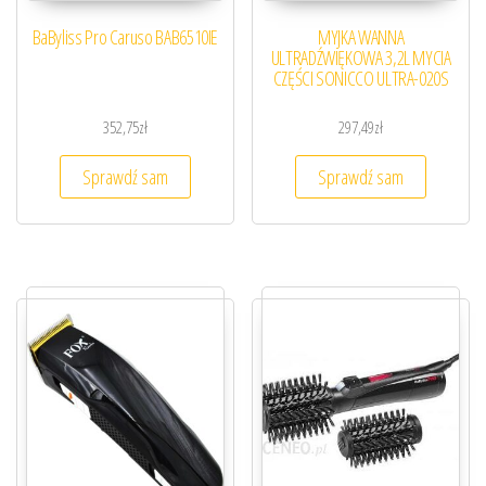
BaByliss Pro Caruso BAB6510IE
MYJKA WANNA
ULTRADŹWIĘKOWA 3,2L MYCIA
CZĘŚCI SONICCO ULTRA-020S
352,75
zł
297,49
zł
Sprawdź sam
Sprawdź sam