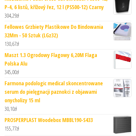
P-4, 6 listů, křížový řez, 12 l (PS500-12) Czarny
304,29
zł
Fellowes Grzbiety Plastikowe Do Bindowania
32Mm - 50 Sztuk (LGz32)
130,67
zł
Maszt 1.3 Ogrodowy Flagowy 6,20M Flaga
Polska Alu
345,00
zł
Farmona podologic medical skoncentrowane
serum do pielęgnacji paznokci z objawami
onycholizy 15 ml
30,10
zł
PROSPERPLAST Woodebox MBBL190-S433
155,77
zł