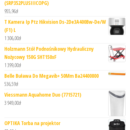
(SRP352PLUSIIICOPG)
955,96
zł
T Kamera Ip Ptz Hikvision Ds-2De3A400Bw-De/W
(F1) L
1 306,00
zł
Holzmann Stół Podnośnikowy Hydrauliczny
Nożycowy 150G SHT150xF
1 399,00
zł
Belle Buława Do Megavib+ 50Mm Ba24400800
536,59
zł
Viessmann Aquahome Duo (7715721)
3 949,00
zł
OPTIKA Torba na projektor