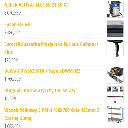
Nilfisk ALTO ATTIX 965-21 SD XC
8 070,55
zł
Epson LQ-630
2 486,49
zł
Eurostil Suszarka Fryzjerska Furious Compact
Plus
178,00
zł
DeWalt DWS520KTR + Szyna DWS5022
1 760,00
zł
Długopis Automatyczny Uni Sn 227
14,29
zł
Wózek Półkowy 3 Półki 450X700 Koła 125mm Z
Czarną Gumą
1 082,40
zł