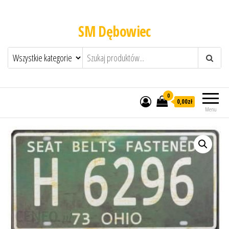
SM Dębowiec
0
0,00zł
Menu