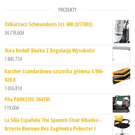
PRODUKTY
Odkurzacz Schwamborn Sts 400 (617003)
34 218,60
zł
Ikea Rodulf Biurko Z Regulacją Wysokości
1 843,77
zł
Karcher standardowa szczotka główna 6.906-
028.0
1 656,81
zł
Piła PARKSIDE 364705
519,00
zł
La Silla Española The Spanish Chair Ribadeo -
Krzesło Biurowe Bez Zagłówka Poliester I