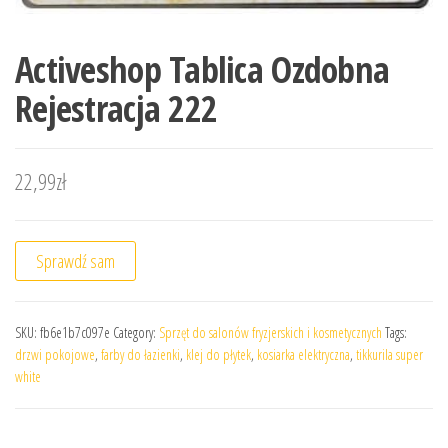
Activeshop Tablica Ozdobna
Rejestracja 222
22,99
zł
Sprawdź sam
SKU:
fb6e1b7c097e
Category:
Sprzęt do salonów fryzjerskich i kosmetycznych
Tags:
drzwi pokojowe
,
farby do łazienki
,
klej do płytek
,
kosiarka elektryczna
,
tikkurila super
white