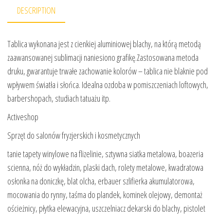
DESCRIPTION
Tablica wykonana jest z cienkiej aluminiowej blachy, na którą metodą
zaawansowanej sublimacji naniesiono grafikę.Zastosowana metoda
druku, gwarantuje trwałe zachowanie kolorów – tablica nie blaknie pod
wpływem światła i słońca. Idealna ozdoba w pomiszczeniach loftowych,
barbershopach, studiach tatuażu itp.
Activeshop
Sprzęt do salonów fryzjerskich i kosmetycznych
tanie tapety winylowe na flizelinie, sztywna siatka metalowa, boazeria
scienna, nóż do wykładzin, plaski dach, rolety metalowe, kwadratowa
osłonka na doniczkę, blat olcha, erbauer szlifierka akumulatorowa,
mocowania do rynny, taśma do plandek, kominek olejowy, demontaż
ościeżnicy, płytka elewacyjna, uszczelniacz dekarski do blachy, pistolet