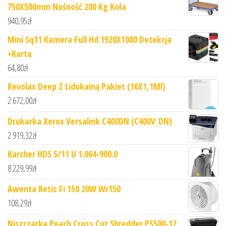
750X500mm Nośność 200 Kg Koła
940,95
zł
Mini Sq11 Kamera Full Hd 1920X1080 Detekcja
+Karta
64,80
zł
Revolax Deep Z Lidokainą Pakiet (16X1,1Ml)
2 672,00
zł
Drukarka Xerox Versalink C400DN (C400V_DN)
2 919,32
zł
Karcher HDS 5/11 U 1.064-900.0
8 229,99
zł
Awenta Retis Fi 150 20W Wr150
108,29
zł
Niszczarka Peach Cross Cut Shredder PS500-12,