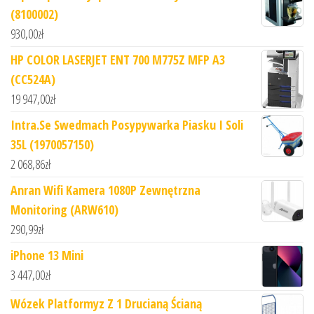
(8100002)
930,00
zł
HP COLOR LASERJET ENT 700 M775Z MFP A3
(CC524A)
19 947,00
zł
Intra.Se Swedmach Posypywarka Piasku I Soli
35L (1970057150)
2 068,86
zł
Anran Wifi Kamera 1080P Zewnętrzna
Monitoring (ARW610)
290,99
zł
iPhone 13 Mini
3 447,00
zł
Wózek Platformyz Z 1 Drucianą Ścianą