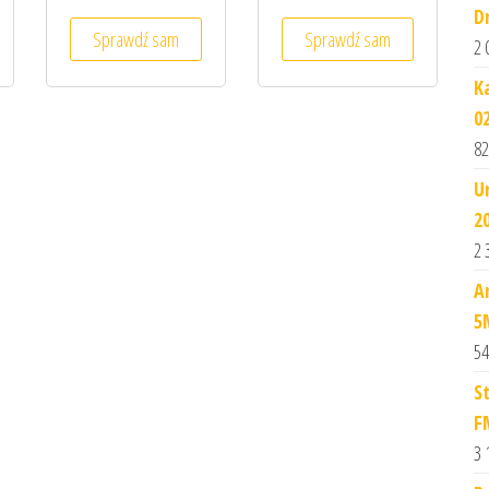
D
Sprawdź sam
Sprawdź sam
2 
K
0
82
U
2
2 
A
5
54
S
F
3 