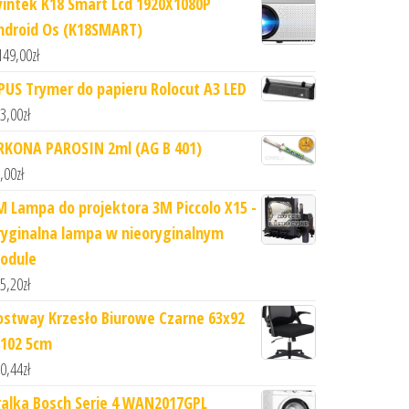
yintek K18 Smart Lcd 1920X1080P
ndroid Os (K18SMART)
149,00
zł
PUS Trymer do papieru Rolocut A3 LED
3,00
zł
RKONA PAROSIN 2ml (AG B 401)
,00
zł
M Lampa do projektora 3M Piccolo X15 -
ryginalna lampa w nieoryginalnym
odule
5,20
zł
ostway Krzesło Biurowe Czarne 63x92
-102 5cm
0,44
zł
ralka Bosch Serie 4 WAN2017GPL