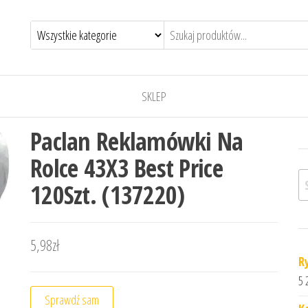
SKLEP
Paclan Reklamówki Na
Rolce 43X3 Best Price
Sz
120Szt. (137220)
5,98
zł
R
5 
Sprawdź sam