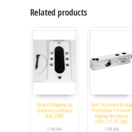
Related products
Ultratech Magnetyczna
Hbm Tensometry Do Wa
Opaska Uszczelniająca
Przemysłow Tensometr
Biały (2000)
Wagowy Nierdzewny
Hlcb1 C3 1,76T Oiml
3 198,00
zł
1 599,00
zł