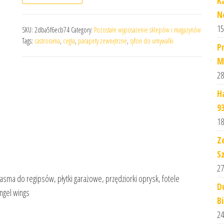
K
N
15
SKU:
2dba5f6ecb74
Category:
Pozostałe wyposażenie sklepów i magazynów
Tags:
castrorama
,
cegła
,
parapety zewnętrzne
,
syfon do umywalki
P
M
28
H
9
18
Z
S
27
asma do regipsów, płytki garażowe, przędziorki oprysk, fotele
D
ngel wings
B
24