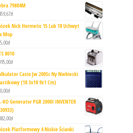
ebra 79804M
459,67
zł
ózek Nick Hermetic 15 Lub 18 Uchwyt
a Mop
5,00
zł
TS 8010
395,00
zł
alkulator Casio Jw 200Sc Ny Niebieski
lastikowy (18 3x10 9x1 Cm)
0,00
zł
L-KO Generator PGR 2000I INVENTER
130933)
882,00
zł
ózek Platformowy 4 Niskie Ścianki