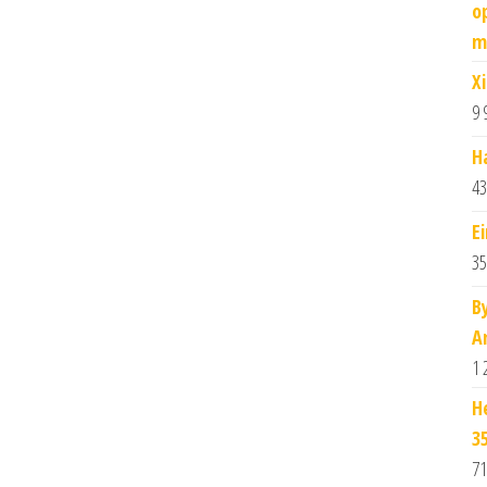
o
m
X
9 
H
43
E
35
B
A
1 
H
3
71