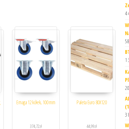
Z
4 
W
N
58
B
1 
K
P
20
A
g
Emaga 12 kółek, 100 mm
Paleta Euro 80X120
(
3 
W
374,72
zł
44,99
zł