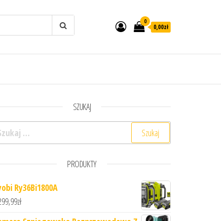
0
0,00zł
SZUKAJ
ukaj:
PRODUKTY
yobi Ry36Bi1800A
299,99
zł