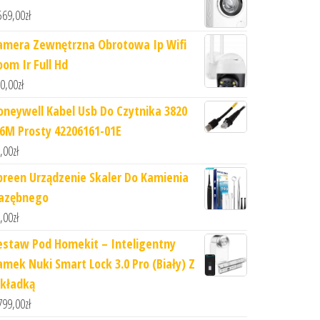
569,00
zł
amera Zewnętrzna Obrotowa Ip Wifi
oom Ir Full Hd
0,00
zł
oneywell Kabel Usb Do Czytnika 3820
,6M Prosty 42206161-01E
,00
zł
preen Urządzenie Skaler Do Kamienia
azębnego
,00
zł
estaw Pod Homekit – Inteligentny
amek Nuki Smart Lock 3.0 Pro (Biały) Z
kładką
799,00
zł