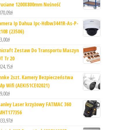
ruciane 1200X800mm Nośność
070,09
zł
amera Ip Dahua Ipc-Hdbw3441R-As-P-
210B (23506)
3,00
zł
nicraft Zestaw Do Transportu Maszyn
0T Tr 20
324,15
zł
nnke 2szt. Kamery Bezpieczeństwa
Mp Wifi (AEKI51CE02021)
9,00
zł
tanley Laser krzyżowy FATMAC 360
MHT177356
133,97
zł