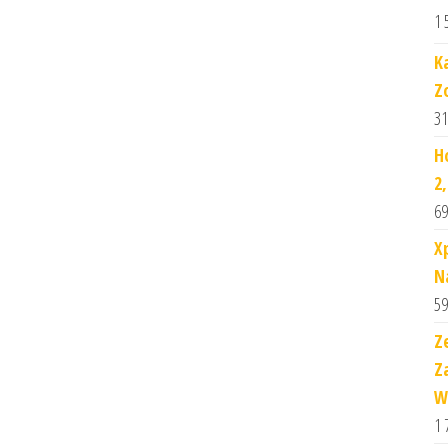
1 
K
Z
31
H
2
69
X
N
59
Z
Z
W
1 