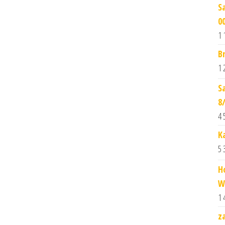
S
0
1 
B
1 
S
8
4 
K
5 
H
W
1 
z