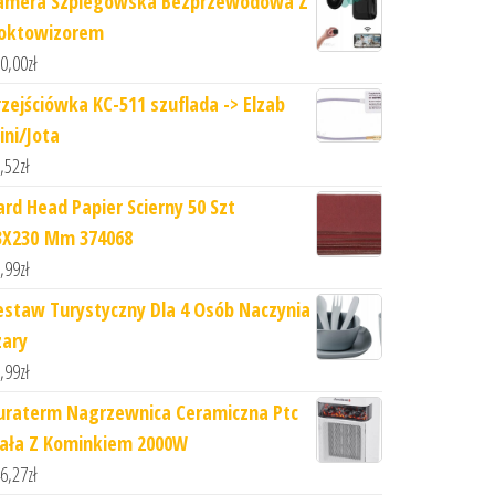
amera Szpiegowska Bezprzewodowa Z
oktowizorem
0,00
zł
rzejściówka KC-511 szuflada -> Elzab
ini/Jota
,52
zł
ard Head Papier Scierny 50 Szt
3X230 Mm 374068
,99
zł
estaw Turystyczny Dla 4 Osób Naczynia
zary
,99
zł
uraterm Nagrzewnica Ceramiczna Ptc
iała Z Kominkiem 2000W
6,27
zł