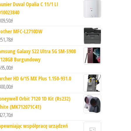
aunier Duval Opalia C 11/1 LI
010023840
109,50
zł
rother MFC-L2710DW
251,78
zł
amsung Galaxy S22 Ultra 5G SM-S908
/128GB Burgundowy
595,00
zł
archer HD 6/15 MX Plus 1.150-931.0
300,00
zł
oneywell Orbit 7120 1D Kit (Rs232)
hite (MK712071C41)
427,70
zł
apewniając współpracę urządzeń