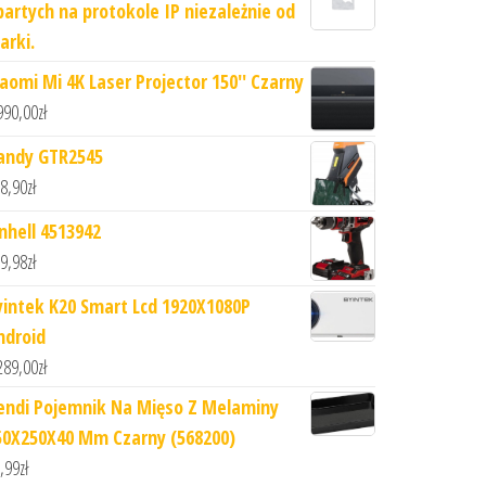
partych na protokole IP niezależnie od
arki.
iaomi Mi 4K Laser Projector 150'' Czarny
990,00
zł
andy GTR2545
8,90
zł
inhell 4513942
9,98
zł
yintek K20 Smart Lcd 1920X1080P
ndroid
289,00
zł
endi Pojemnik Na Mięso Z Melaminy
50X250X40 Mm Czarny (568200)
,99
zł