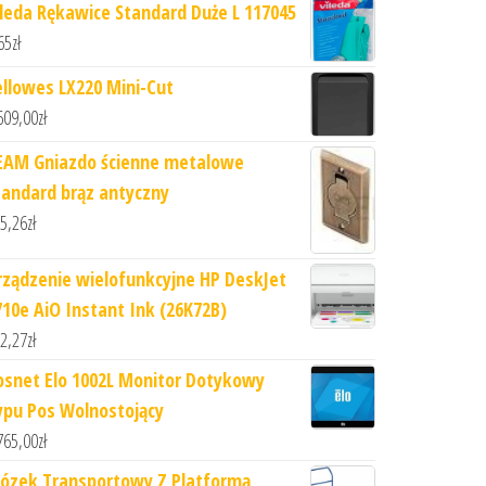
ileda Rękawice Standard Duże L 117045
65
zł
ellowes LX220 Mini-Cut
609,00
zł
EAM Gniazdo ścienne metalowe
tandard brąz antyczny
5,26
zł
rządzenie wielofunkcyjne HP DeskJet
710e AiO Instant Ink (26K72B)
2,27
zł
osnet Elo 1002L Monitor Dotykowy
ypu Pos Wolnostojący
765,00
zł
ózek Transportowy Z Platformą