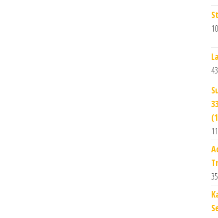
S
10
L
43
S
3
(
11
A
T
35
K
S