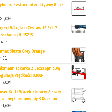
yboard Zestaw Interaktywny Black
6"
880,00
zł
ogert Wkrętaki Zestaw 13 Szt. Z
rzekładnią Ht1S215
,40
zł
amax Siesta Grey Orange
4,90
zł
olzmann Tokarka Z Bezstopniową
egulacją Prędkości D300F
189,00
zł
aiser Kraft Wózek Stołowy Z Kraty
rucianej Chromowany 3 Koszami
131,60
zł