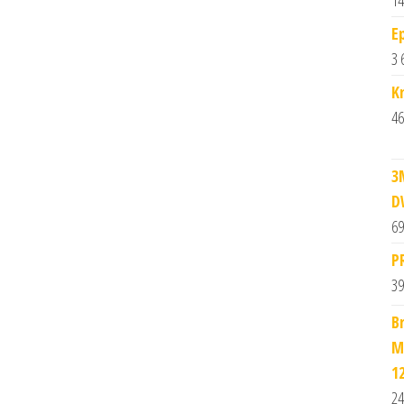
E
3 
K
46
3
D
69
P
39
B
M
1
24