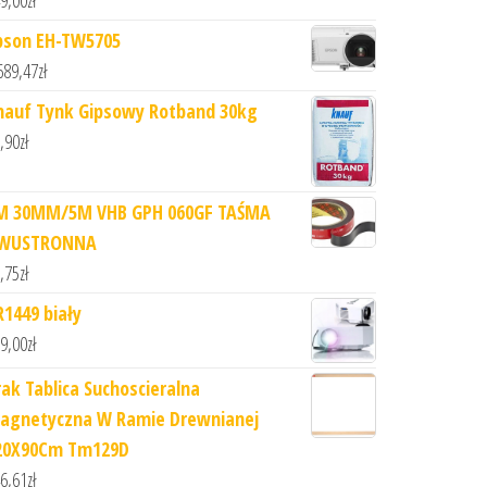
pson EH-TW5705
689,47
zł
nauf Tynk Gipsowy Rotband 30kg
,90
zł
M 30MM/5M VHB GPH 060GF TAŚMA
WUSTRONNA
,75
zł
R1449 biały
9,00
zł
rak Tablica Suchoscieralna
agnetyczna W Ramie Drewnianej
20X90Cm Tm129D
6,61
zł