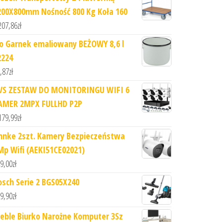
200X800mm Nośność 800 Kg Koła 160
207,86
zł
lo Garnek emaliowany BEŻOWY 8,6 l
2224
,87
zł
VS ZESTAW DO MONITORINGU WIFI 6
AMER 2MPX FULLHD P2P
179,99
zł
nnke 2szt. Kamery Bezpieczeństwa
Mp Wifi (AEKI51CE02021)
9,00
zł
osch Serie 2 BGS05X240
9,90
zł
eble Biurko Narożne Komputer 3Sz