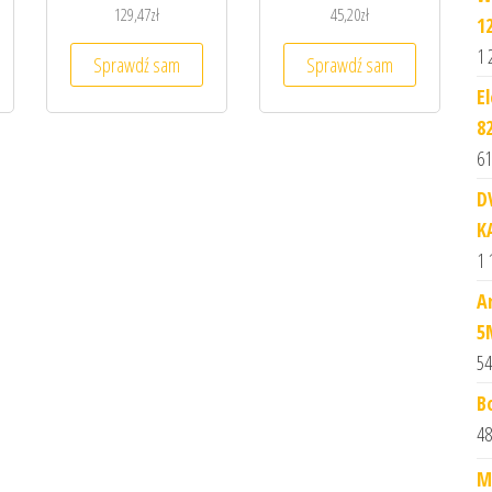
129,47
zł
45,20
zł
1
1 
Sprawdź sam
Sprawdź sam
E
8
61
D
K
1 
A
5
54
B
48
M