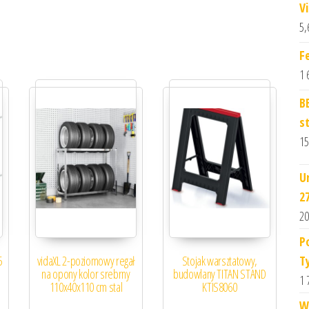
V
5,
F
1 
B
s
15
U
2
20
P
T
5
vidaXL 2-poziomowy regał
Stojak warsztatowy,
na opony kolor srebrny
budowlany TITAN STAND
1 
110x40x110 cm stal
KTIS8060
W