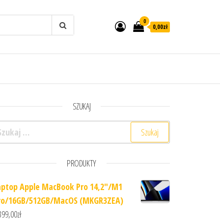
0
0,00zł
SZUKAJ
ukaj:
PRODUKTY
aptop Apple MacBook Pro 14,2"/M1
ro/16GB/512GB/MacOS (MKGR3ZEA)
399,00
zł