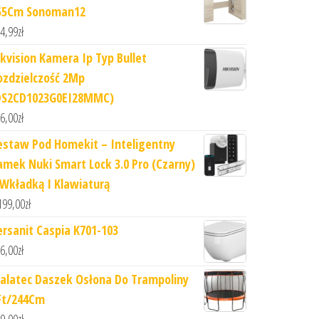
55Cm Sonoman12
4,99
zł
ikvision Kamera Ip Typ Bullet
ozdzielczość 2Mp
DS2CD1023G0EI28MMC)
6,00
zł
estaw Pod Homekit – Inteligentny
amek Nuki Smart Lock 3.0 Pro (Czarny)
 Wkładką I Klawiaturą
199,00
zł
ersanit Caspia K701-103
6,00
zł
alatec Daszek Osłona Do Trampoliny
Ft/244Cm
9,00
zł