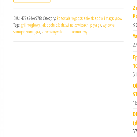
Z
P
SKU:
477e34ec97f8
Category:
Pozostałe wyposażenie sklepów i magazynów
3 
Tags:
grill węglowy
,
jak podnieść drzwi na zawiasach
,
plyta gk
,
wylewka
samopoziomująca
,
zlewozmywak jednokomorowy
Y
27
E
1
51
O
S
16
D
(
57