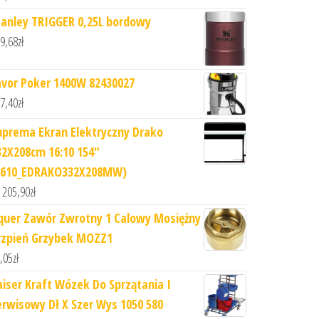
tanley TRIGGER 0,25L bordowy
9,68
zł
avor Poker 1400W 82430027
7,40
zł
uprema Ekran Elektryczny Drako
32X208cm 16:10 154"
1610_EDRAKO332X208MW)
 205,90
zł
quer Zawór Zwrotny 1 Calowy Mosiężny
rzpień Grzybek MOZZ1
,05
zł
aiser Kraft Wózek Do Sprzątania I
erwisowy Dł X Szer Wys 1050 580