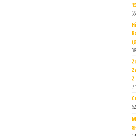
1
55
H
R
(
38
Z
Z
Z
2 
C
62
M
8
14