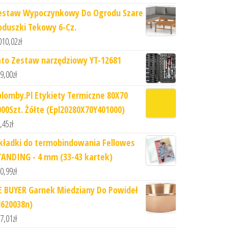
estaw Wypoczynkowy Do Ogrodu Szare
oduszki Tekowy 6-Cz.
010,02
zł
ato Zestaw narzędziowy YT-12681
9,00
zł
plomby.Pl Etykiety Termiczne 80X70
000Szt. Żółte (Epl20280X70Y401000)
,45
zł
kładki do termobindowania Fellowes
TANDING - 4 mm (33-43 kartek)
0,99
zł
E BUYER Garnek Miedziany Do Powideł
d620038n)
7,01
zł