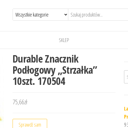
SKLEP
Durable Znacznik
Podłogowy „Strzałka”
Sz
10szt. 170504
75,66
zł
L
P
Sprawdź sam
9 