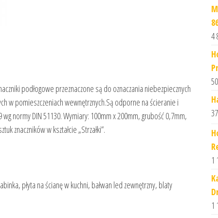
M
8
4 
H
P
50
znaczniki podłogowe przeznaczone są do oznaczania niebezpiecznych
H
ych w pomieszczeniach wewnętrznych.Są odporne na ścieranie i
37
 R9 wg normy DIN 51130. Wymiary: 100mm x 200mm, grubość 0,7mm,
ztuk znaczników w kształcie „Strzałki”.
H
R
1 
K
abinka, płyta na ścianę w kuchni, bałwan led zewnętrzny, blaty
D
1 