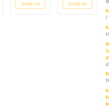
49
Sprawdź sam
Sprawdź sam
K
2 
K
8 
U
1
(
47
B
59
D
K
R