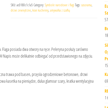
SKU:
ac0180c1c1a5
Category:
Symbole narodowe i flagi
Tags:
casorama
,
E
drzwi zewnętrzne
,
kran kuchenny
,
umywalka z szafką
S
57
B
18
S
na. Flaga posiada dwa otwory na ręce. Peleryna posłuży zarówno
O
! Napis może delikatnie odbiegać od przedstawionego na zdjęciu.
P
15
K
tuczna trawa pod basen, przęsła ogrodzeniowe betonowe, drzwi
69
wa kasetka na pieniądze, dulux glamour szary, kratka wentylacyjna
R
1 
L