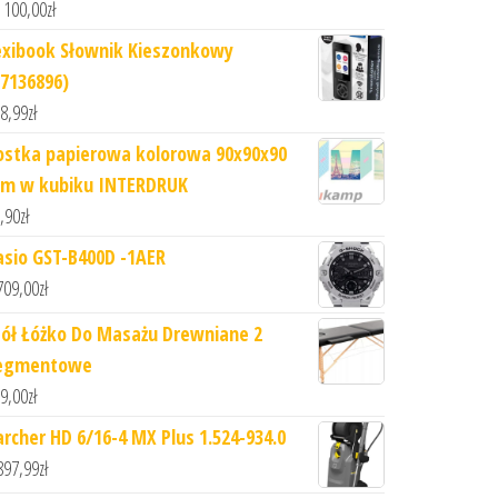
 100,00
zł
exibook Słownik Kieszonkowy
S7136896)
8,99
zł
ostka papierowa kolorowa 90x90x90
m w kubiku INTERDRUK
,90
zł
asio GST-B400D -1AER
709,00
zł
tół Łóżko Do Masażu Drewniane 2
egmentowe
9,00
zł
archer HD 6/16-4 MX Plus 1.524-934.0
897,99
zł