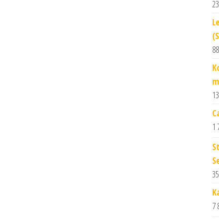
23
L
(
88
K
m
13
C
1 
S
S
35
K
7 