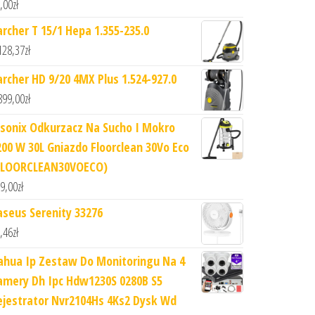
,00
zł
archer T 15/1 Hepa 1.355-235.0
128,37
zł
archer HD 9/20 4MX Plus 1.524-927.0
899,00
zł
lsonix Odkurzacz Na Sucho I Mokro
200 W 30L Gniazdo Floorclean 30Vo Eco
FLOORCLEAN30VOECO)
9,00
zł
aseus Serenity 33276
,46
zł
ahua Ip Zestaw Do Monitoringu Na 4
amery Dh Ipc Hdw1230S 0280B S5
ejestrator Nvr2104Hs 4Ks2 Dysk Wd