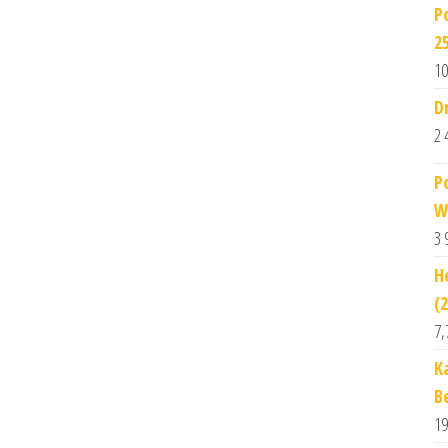
P
2
10
D
2 
P
W
3 
H
(
7,
K
B
19