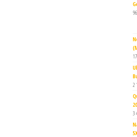
G
96
N
(
17
U
Bu
2 
Q
2
3 
N
5