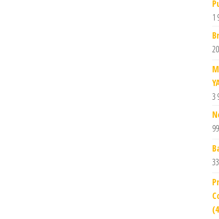
P
1 
B
20
M
Y
3 
N
99
B
33
P
C
(