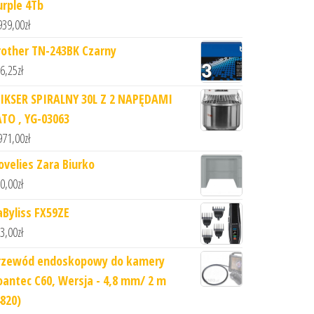
urple 4Tb
939,00
zł
rother TN-243BK Czarny
6,25
zł
IKSER SPIRALNY 30L Z 2 NAPĘDAMI
ATO , YG-03063
971,00
zł
ovelies Zara Biurko
0,00
zł
aByliss FX59ZE
3,00
zł
rzewód endoskopowy do kamery
oantec C60, Wersja - 4,8 mm/ 2 m
4820)