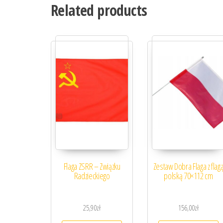
Related products
Flaga ZSRR – Związku
Zestaw Dobra Flaga z flag
Radzieckiego
polską 70×112 cm
25,90
zł
156,00
zł