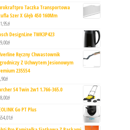
urokraftpro Taczka Transportowa
zufla Szer X Głęb 450 160Mm
1,95
zł
osch DesignLine TWK3P423
9,00
zł
ilverline Ręczny Chwastownik
grodniczy Z Uchwytem Jesionowym
remium 235554
,90
zł
archer S4 Twin 2w1 1.766-365.0
8,00
zł
EOLINK Go PT Plus
654,01
zł
ahti Pro Kamizelka Siatkowa Z Paskami