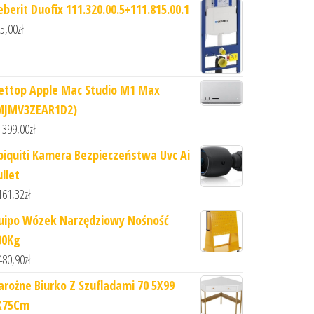
eberit Duofix 111.320.00.5+111.815.00.1
5,00
zł
ettop Apple Mac Studio M1 Max
MJMV3ZEAR1D2)
 399,00
zł
biquiti Kamera Bezpieczeństwa Uvc Ai
llet
161,32
zł
uipo Wózek Narzędziowy Nośność
00Kg
480,90
zł
arożne Biurko Z Szufladami 70 5X99
X75Cm