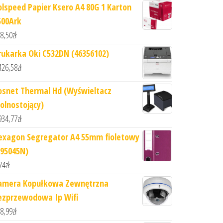
olspeed Papier Ksero A4 80G 1 Karton
500Ark
8,50
zł
rukarka Oki C532DN (46356102)
426,58
zł
osnet Thermal Hd (Wyświeltacz
olnostojący)
934,77
zł
exagon Segregator A4 55mm fioletowy
295045N)
74
zł
amera Kopułkowa Zewnętrzna
ezprzewodowa Ip Wifi
8,99
zł