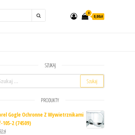
0
0,00zł
SZUKAJ
ukaj:
PRODUKTY
orel Gogle Ochronne Z Wywietrznikami
f-105-2 (74509)
92
zł