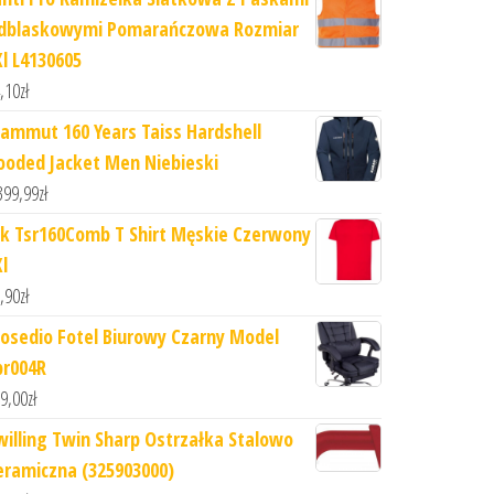
dblaskowymi Pomarańczowa Rozmiar
Xl L4130605
,10
zł
ammut 160 Years Taiss Hardshell
ooded Jacket Men Niebieski
399,99
zł
hk Tsr160Comb T Shirt Męskie Czerwony
l
,90
zł
iosedio Fotel Biurowy Czarny Model
br004R
9,00
zł
willing Twin Sharp Ostrzałka Stalowo
eramiczna (325903000)