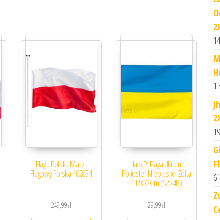
O
2
14
M
H
1 
J
2X
19
G
F
ą
Flaga Polska Maszt
Lilalo.Pl Flaga Ukraina
Flagowy Polska 402854
Poliester Niebiesko-Żółta
61
112X72Cm (S224B)
Z
249,99
zł
29,99
zł
C