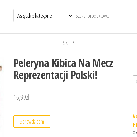
SKLEP
Peleryna Kibica Na Mecz
Reprezentacji Polski!
Sz
16,99
zł
V
Sprawdź sam
H
8,