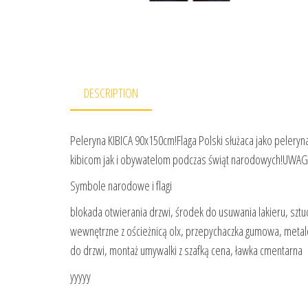
DESCRIPTION
Peleryna KIBICA 90x150cm!Flaga Polski służaca jako pelery
kibicom jak i obywatelom podczas świąt narodowych!UWAGA
Symbole narodowe i flagi
blokada otwierania drzwi, środek do usuwania lakieru, sz
wewnętrzne z ościeżnicą olx, przepychaczka gumowa, metalo
do drzwi, montaż umywalki z szafką cena, ławka cmentarna
yyyyy