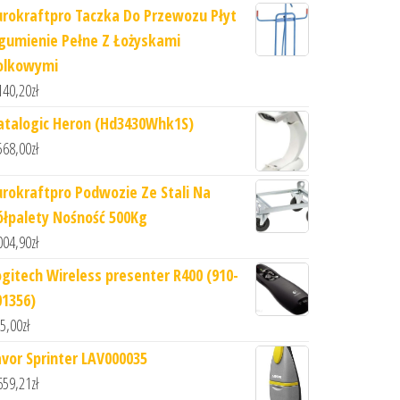
urokraftpro Taczka Do Przewozu Płyt
gumienie Pełne Z Łożyskami
olkowymi
140,20
zł
atalogic Heron (Hd3430Whk1S)
568,00
zł
urokraftpro Podwozie Ze Stali Na
ółpalety Nośność 500Kg
004,90
zł
ogitech Wireless presenter R400 (910-
01356)
5,00
zł
avor Sprinter LAV000035
659,21
zł