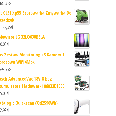
483,38
zł
pc Ct51 Xp55 Szorowarka Zmywarka Do
osadzek
 522,35
zł
elewizor LG 32LQ630B6LA
0,00
zł
vs Zestaw Monitoringu 3 Kamery 1
brotowa Wifi 4Mpx
599,99
zł
osch AdvancedVac 18V-8 bez
kumulatora i ładowarki 06033E1000
5,00
zł
atalogic Quickscan (Qd2590Wh)
2,99
zł