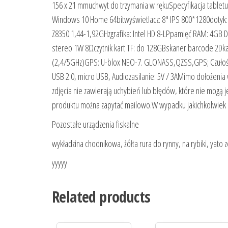
156 x 21 mmuchwyt do trzymania w rękuSpecyfikacja tablet
Windows 10 Home 64bitwyświetlacz: 8″ IPS 800*1280dotyk:
Z8350 1,44-1,92GHzgrafika: Intel HD 8-LPpamięć RAM: 4GB 
stereo 1W 8Ωczytnik kart TF: do 128GBskaner barcode 2Dka
(2,4/5GHz)GPS: U-blox NEO-7. GLONASS,QZSS,GPS; Czułość
USB 2.0, micro USB, Audiozasilanie: 5V / 3AMimo dołożenia
zdjęcia nie zawierają uchybień lub błędów, które nie mogą
produktu można zapytać mailowo.W wypadku jakichkolwiek
Pozostałe urządzenia fiskalne
wykładzina chodnikowa, żółta rura do rynny, na rybiki, yato
yyyyy
Related products