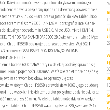
małość. Dzięki pojemnościowemu panelowi dotykowemu można go
46
Producent zapewnia bezpieczny upadek na drewnianą powierzchnię z
I
 temperatury -20ºC do + 60ºC oraz wilgotności do 95%.Tablet Chipol
1 
cesorem Intel Atom Z8350 1,44-1,92MHz oraz grafiką Intel Gen 8-
S
do aktualnych potrzeb, m.in. USB 2.0, Micro USB, mikro HDMI 1.4,
S
e 5VMODEL TEN POSIADA SKANER BARCODE 2D.Dwie kamery – tylnia 5 Mpx
85
Tablet Chipol HR835D obsługuje bezprzewodowe sieci Wigi 802.11
Azja):4G Frequency:GSM: B8/B3=900/1800Mhz,3G WCDMA:
V
/B41;4G FDD LTE:
z
na bateria 6000 mAhW pracy i w dalekiej podróży sprawdzi się
66
er Li-ion o pojemności 6000 mAh. W efekcie tablet może obejść się
U
się swoim sprawom bez obaw, że ograniczy Cię czas
1 
dowisko w którym Chipol HR835D sprawdzi się w 100% . Jego obudowę
nki – od wysokich i niskich temperatur po zgubne działanie pyłu oraz
G
ość 1 metra przez 30 minut. W efekcie tablet może działać w każdych
w
fizyczne tabletu Chipol HR835D:waga urządzenia: 680 gwymiary: 231 x
S