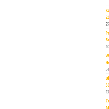
K
2
25
P
Be
10
W
H
54
U
5
13
C
(