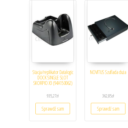
Stacja/replikator Datalogic
NOVITUS Szuflada duża
DOCK SINGLE SLOT
SKORPIO X3 (94A150062)
935,27
zł
362,85
zł
Sprawdź sam
Sprawdź sam