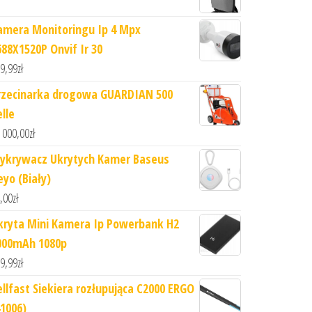
amera Monitoringu Ip 4 Mpx
688X1520P Onvif Ir 30
9,99
zł
rzecinarka drogowa GUARDIAN 500
lle
 000,00
zł
ykrywacz Ukrytych Kamer Baseus
eyo (Biały)
,00
zł
kryta Mini Kamera Ip Powerbank H2
000mAh 1080p
9,99
zł
ellfast Siekiera rozłupująca C2000 ERGO
41006)