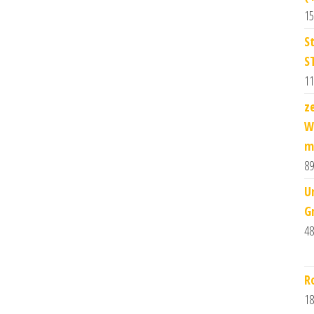
15
S
S
11
z
W
m
89
U
G
48
R
18