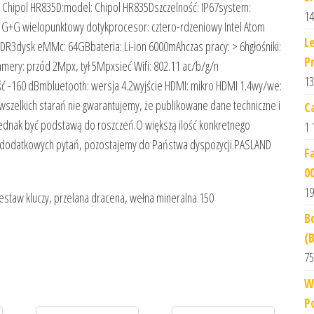
u Chipol HR835D:model: Chipol HR835Dszczelność: IP67system:
14
 G+G wielopunktowy dotykprocesor: cztero-rdzeniowy Intel Atom
L
DDR3dysk eMMc: 64GBbateria: Li-ion 6000mAhczas pracy: > 6hgłośniki:
P
mery: przód 2Mpx, tył 5Mpxsieć Wifi: 802.11 ac/b/g/n
13
 -160 dBmbluetooth: wersja 4.2wyjście HDMI: mikro HDMI 1.4wy/we:
 wszelkich starań nie gwarantujemy, że publikowane dane techniczne i
C
 jednak być podstawą do roszczeń.O większą ilość konkretnego
1 
 dodatkowych pytań, pozostajemy do Państwa dyspozycji.PASLAND
F
0
19
 zestaw kluczy, przelana dracena, wełna mineralna 150
B
(
75
W
P