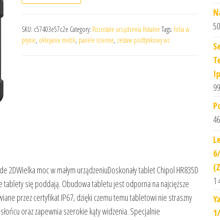
N
50
SKU:
c57403e57c2e
Category:
Pozostałe urządzenia fiskalne
Tags:
folia w
płynie
,
oklejanie mebli
,
panele ścienne
,
zestaw podtynkowy wc
S
T
I
99
P
46
L
6
(
ode 2DWielka moc w małym urządzeniuDoskonały tablet Chipol HR835D
1 
e tablety się poddają. Obudowa tabletu jest odporna na najcięższe
iane przez certyfikat IP67, dzięki czemu temu tabletowi nie straszny
Y
w słońcu oraz zapewnia szerokie kąty widzenia. Specjalnie
1