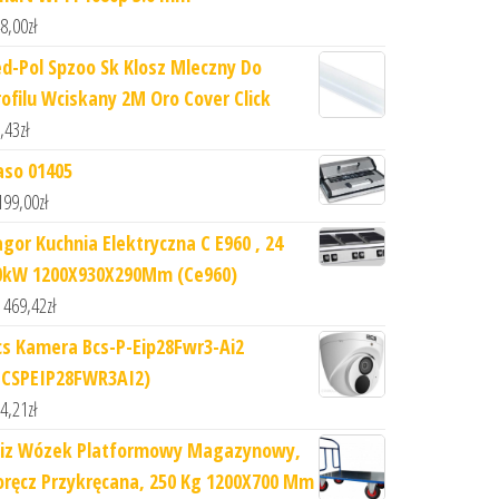
8,00
zł
ed-Pol Spzoo Sk Klosz Mleczny Do
rofilu Wciskany 2M Oro Cover Click
,43
zł
aso 01405
199,00
zł
agor Kuchnia Elektryczna C E960 , 24
0kW 1200X930X290Mm (Ce960)
 469,42
zł
cs Kamera Bcs-P-Eip28Fwr3-Ai2
BCSPEIP28FWR3AI2)
4,21
zł
iz Wózek Platformowy Magazynowy,
oręcz Przykręcana, 250 Kg 1200X700 Mm