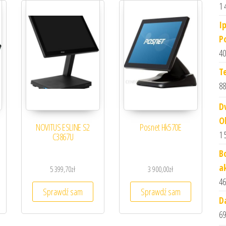
1 
I
P
40
T
88
D
O
NOVITUS ESLINE S2
Posnet Hk570E
1 
C3867U
B
a
5 399,70
zł
3 900,00
zł
46
Sprawdź sam
Sprawdź sam
D
69