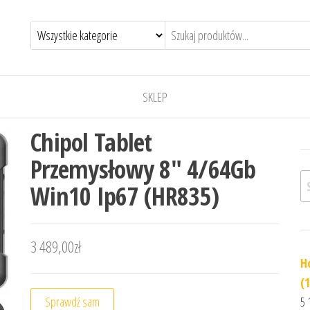
SKLEP
Chipol Tablet
Przemysłowy 8″ 4/64Gb
Sz
Win10 Ip67 (HR835)
3 489,00
zł
H
(
Sprawdź sam
5 