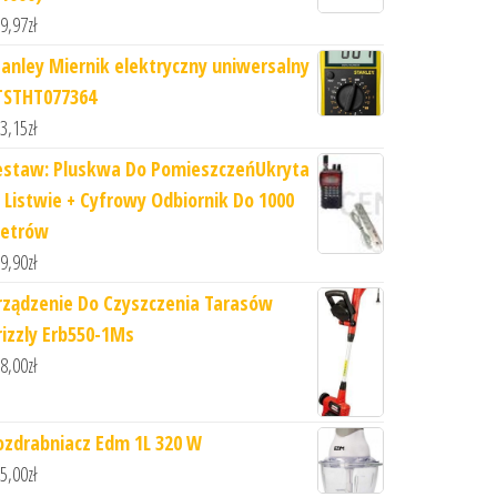
9,97
zł
tanley Miernik elektryczny uniwersalny
TSTHT077364
3,15
zł
estaw: Pluskwa Do PomieszczeńUkryta
 Listwie + Cyfrowy Odbiornik Do 1000
etrów
9,90
zł
rządzenie Do Czyszczenia Tarasów
rizzly Erb550-1Ms
8,00
zł
ozdrabniacz Edm 1L 320 W
5,00
zł