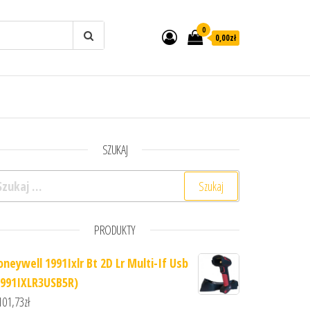
0
0,00zł
SZUKAJ
ukaj:
PRODUKTY
oneywell 1991Ixlr Bt 2D Lr Multi-If Usb
1991IXLR3USB5R)
101,73
zł