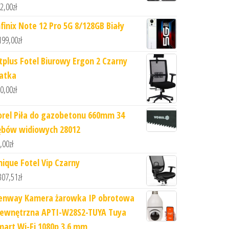
2,00
zł
nfinix Note 12 Pro 5G 8/128GB Biały
199,00
zł
itplus Fotel Biurowy Ergon 2 Czarny
iatka
0,00
zł
orel Piła do gazobetonu 660mm 34
ębów widiowych 28012
,00
zł
nique Fotel Vip Czarny
307,51
zł
enway Kamera żarowka IP obrotowa
ewnętrzna APTI-W28S2-TUYA Tuya
mart Wi-Fi 1080p 3.6 mm