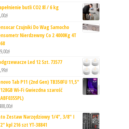
apełnienie butli CO2 8l / 6 kg
,00
zł
ensocar Czujniki Do Wag Samocho
ensometr Nierdzewny Co 2 4000Kg 4T
p68
9,00
zł
odgrzewacze Led 12 Szt. 73577
,99
zł
enovo Tab P11 (2nd Gen) TB350FU 11,5"
/128GB Wi-Fi Gwiezdna szarość
ZABF0355PL)
488,00
zł
ato Zestaw Narzędziowy 1/4", 3/8" I
/2" kpl 216 szt YT-38841