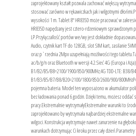
zaprojektowany kształt pozwala zachować większą wytrzy
stosować zarówno w rękawiczkach jak i wilgotnymi dłońmi.
wysokości 1 m. Tablet 8″ HR835D może pracować w zakresie
HR835D napędzany jest cztero-rdzeniowym sprawdzonym pro
LP.PrzyłączaIlość portów we/wy jest dokładnie dopasowana 
Audio, czytnik kart TF do 128GB, slot SIM kart, zasilani
oraz p`rzednia 2Mpx uzupełniają możliwości tego tabletu.
ac/b/g/n oraz Bluetooth w wersji 4.2.Sieć 4G (Europa i 
B1/B2/B5/B8=2100/1900/850/900MHz;4G TDD-LTE: B38/B40
B1/B3/B5/B7/B8/B20=2100/1800/850/2600/900/800MHzPojem
pojemna bateria. Model ten wyposażono w akumulator polim
bez ładowania ponad 6 godzin. Dzięki temu, możesz oddać 
pracy.Ekstremalnie wytrzymałyEkstremalne warunki to śro
zaprojektowano by wytrzymała najbardziej ekstremalne waru
wilgoci. Konstrukcja wytrzymuje nawet zanurzenie na głębok
warunkach dotrzymując Ci kroku przez cały dzień.Parametry 