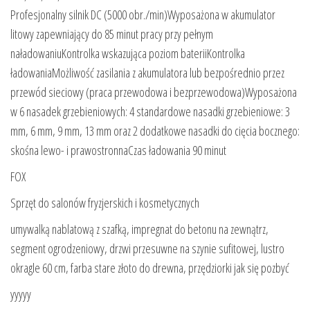
Profesjonalny silnik DC (5000 obr./min)Wyposażona w akumulator
litowy zapewniający do 85 minut pracy przy pełnym
naładowaniuKontrolka wskazująca poziom bateriiKontrolka
ładowaniaMożliwość zasilania z akumulatora lub bezpośrednio przez
przewód sieciowy (praca przewodowa i bezprzewodowa)Wyposażona
w 6 nasadek grzebieniowych: 4 standardowe nasadki grzebieniowe: 3
mm, 6 mm, 9 mm, 13 mm oraz 2 dodatkowe nasadki do cięcia bocznego:
skośna lewo- i prawostronnaCzas ładowania 90 minut
FOX
Sprzęt do salonów fryzjerskich i kosmetycznych
umywalką nablatową z szafką, impregnat do betonu na zewnątrz,
segment ogrodzeniowy, drzwi przesuwne na szynie sufitowej, lustro
okragle 60 cm, farba stare złoto do drewna, przędziorki jak się pozbyć
yyyyy