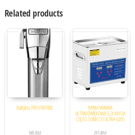
Related products
BaByliss PRO FX8700E
MYJKA WANNA
ULTRADŹWIĘKOWA 3,2L MYCIA
CZĘŚCI SONICCO ULTRA-020S
549,00
zł
297,49
zł