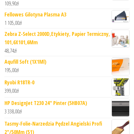
109,90
zł
Fellowes Gilotyna Plasma A3
1 105,00
zł
Zebra Z-Select 2000D,Etykiety, Papier Termiczny,
101,6X101,6Mm
48,74
zł
Aqufill Soft (1X1Ml)
195,00
zł
Ryobi R18TR-0
399,00
zł
HP DesignJet T230 24" Pinter (5HB07A)
3 338,00
zł
Tasmy-Folie-Narzedzia Pędzel Angielski Profi
2"/50Mm (51)