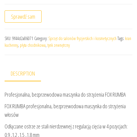
Sprawdź sam
SKU:
9f44d2a86071
Category:
Sprzęt do salonów fryzjerskich i kosmetycznych
Tags:
kran
kuchenny
,
płyta chodnikowa
,
tynk zewnętrzny
DESCRIPTION
Profesjonalna, bezprzewodowa maszynka do strzyżenia FOX RUMBA
FOX RUMBA profesjonalna, bezprzewodowa maszynka do strzyżenia
włosów
Odłączane ostrze ze stali nierdzewnej z regulacją cięcia w 4 pozycjach:
0.9 ,1.2 ,1.5 ,1.8 mm