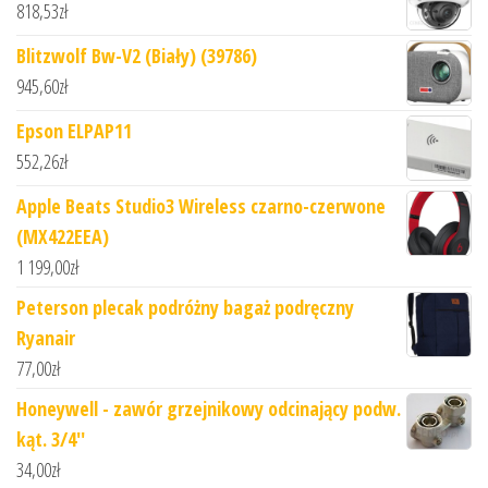
818,53
zł
Blitzwolf Bw-V2 (Biały) (39786)
945,60
zł
Epson ELPAP11
552,26
zł
Apple Beats Studio3 Wireless czarno-czerwone
(MX422EEA)
1 199,00
zł
Peterson plecak podróżny bagaż podręczny
Ryanair
77,00
zł
Honeywell - zawór grzejnikowy odcinający podw.
kąt. 3/4''
34,00
zł