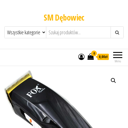
SM Dębowiec
0
0,00zł
Menu