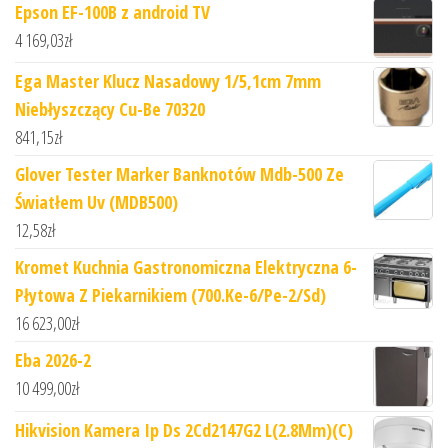
Epson EF-100B z android TV
4 169,03
zł
Ega Master Klucz Nasadowy 1/5,1cm 7mm
Niebłyszczący Cu-Be 70320
841,15
zł
Glover Tester Marker Banknotów Mdb-500 Ze
Światłem Uv (MDB500)
12,58
zł
Kromet Kuchnia Gastronomiczna Elektryczna 6-
Płytowa Z Piekarnikiem (700.Ke-6/Pe-2/Sd)
16 623,00
zł
Eba 2026-2
10 499,00
zł
Hikvision Kamera Ip Ds 2Cd2147G2 L(2.8Mm)(C)