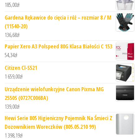
185,00
zł
Gardena Rękawice do cięcia i róż – rozmiar 8 / M
(11540-20)
136,68
zł
Papier Xero A3 Polspeed 80G Klasa Białości C 153
54,34
zł
Citizen Cl-S521
1 659,00
zł
Urządzenie wielofunkcyjne Canon Pixma MG
2550S (0727C006BA)
139,00
zł
Hewi Serie 805 Higieniczny Pojemnik Na Śmieci Z
Dozownikiem Woreczków (805.05.210 99)
1 398,19
zł