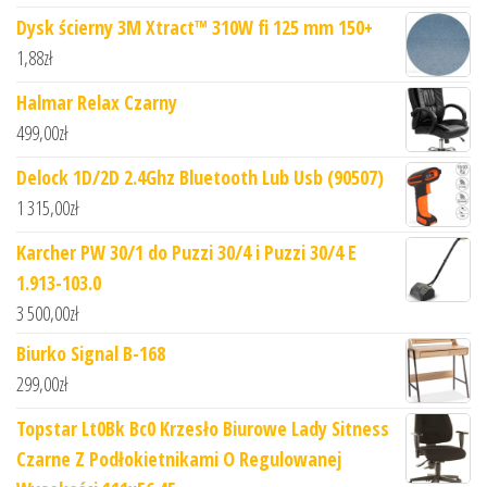
Dysk ścierny 3M Xtract™ 310W fi 125 mm 150+
1,88
zł
Halmar Relax Czarny
499,00
zł
Delock 1D/2D 2.4Ghz Bluetooth Lub Usb (90507)
1 315,00
zł
Karcher PW 30/1 do Puzzi 30/4 i Puzzi 30/4 E
1.913-103.0
3 500,00
zł
Biurko Signal B-168
299,00
zł
Topstar Lt0Bk Bc0 Krzesło Biurowe Lady Sitness
Czarne Z Podłokietnikami O Regulowanej