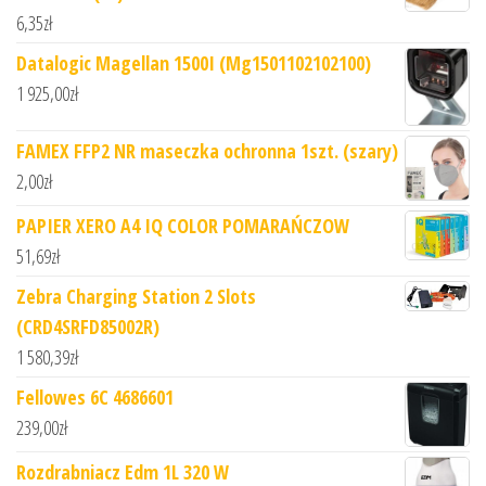
6,35
zł
Datalogic Magellan 1500I (Mg1501102102100)
1 925,00
zł
FAMEX FFP2 NR maseczka ochronna 1szt. (szary)
2,00
zł
PAPIER XERO A4 IQ COLOR POMARAŃCZOW
51,69
zł
Zebra Charging Station 2 Slots
(CRD4SRFD85002R)
1 580,39
zł
Fellowes 6C 4686601
239,00
zł
Rozdrabniacz Edm 1L 320 W