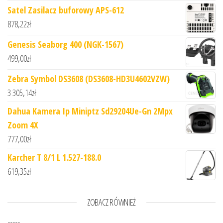
Satel Zasilacz buforowy APS-612
878,22
zł
Genesis Seaborg 400 (NGK-1567)
499,00
zł
Zebra Symbol DS3608 (DS3608-HD3U4602VZW)
3 305,14
zł
Dahua Kamera Ip Miniptz Sd29204Ue-Gn 2Mpx
Zoom 4X
777,00
zł
Karcher T 8/1 L 1.527-188.0
619,35
zł
ZOBACZ RÓWNIEŻ