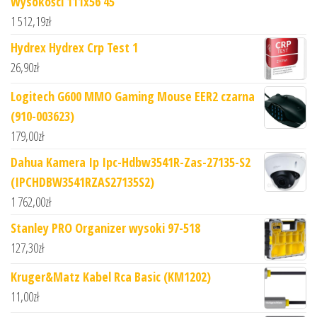
Wysokości 111x56 45
1 512,19
zł
Hydrex Hydrex Crp Test 1
26,90
zł
Logitech G600 MMO Gaming Mouse EER2 czarna
(910-003623)
179,00
zł
Dahua Kamera Ip Ipc-Hdbw3541R-Zas-27135-S2
(IPCHDBW3541RZAS27135S2)
1 762,00
zł
Stanley PRO Organizer wysoki 97-518
127,30
zł
Kruger&Matz Kabel Rca Basic (KM1202)
11,00
zł