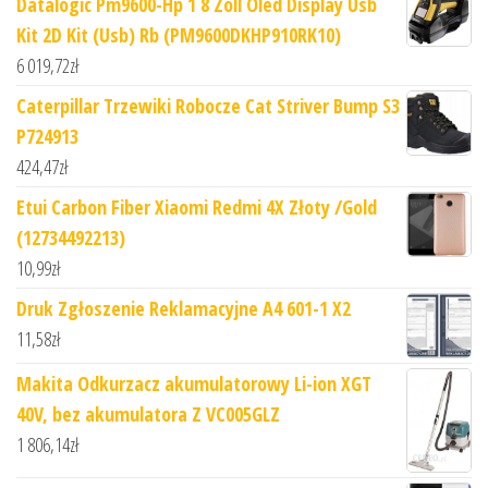
Datalogic Pm9600-Hp 1 8 Zoll Oled Display Usb
Kit 2D Kit (Usb) Rb (PM9600DKHP910RK10)
6 019,72
zł
Caterpillar Trzewiki Robocze Cat Striver Bump S3
P724913
424,47
zł
Etui Carbon Fiber Xiaomi Redmi 4X Złoty /Gold
(12734492213)
10,99
zł
Druk Zgłoszenie Reklamacyjne A4 601-1 X2
11,58
zł
Makita Odkurzacz akumulatorowy Li-ion XGT
40V, bez akumulatora Z VC005GLZ
1 806,14
zł