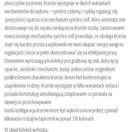
płaszczyźnie poziomej. Krzesło występuje w dwóch wariantach
mechanizmów do wyboru – synchro z płynną i szybką regulacją siły
sprężystości oparcia oraz mechanizm synchro self, który automatycznie
dostosowuje się do ciężaru siedzącej na krześle osoby. Zastosowanie
nowoczesnego mechanizmu synchro self powoduje, że obsługa krzesła
staje się bardzo prosta a użytkownik nie musi skupiać swojej uwagi na
regulacjach i może w pełni skoncentrować się na efektywnej pracy.
Elementem wyróżniającym kolekcji jest grafitowy łącznik, który łączy
oparcie, siedzisko i mechanizm, będąc jednocześnie oryginalnym
podkreśleniem charakteru krzesła. Xenon Net konferencyjny to
uzupełnienie rodziny. Krzesło występuje w kilku wariantach stelaża i
posiada konstrukcję umożliwiającą sztaplowanie co pozwala na
łatwiejsze przechowywanie.
Każda konfiguracja krzesła może być wykończona w jednej z ponad
kilkunastu rodzajów tapicerek w ponad 130 kolorach.
W skład kolekcji wchodzą: