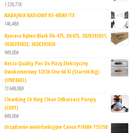
1 228,77
zł
NADAJNIK RADIOWY RS-485RF/TX
146,48
zł
Kyocera Bęben Black Dk-475, Dk475, 302K393031,
302K393032, 302K393030
949,00
zł
Resto Quality Piec Do Pizzy Elektryczny
Dwukomorowy 12X36 One 66 Xl (Start66 Big)
(ONE66XL)
13 648,08
zł
Cleanking Ck King Clean Odkurzacz Piorący
(CK01)
849,00
zł
Urządzenie wielofunkcyjne Canon PIXMA TS5150