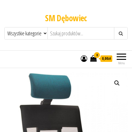
SM Dębowiec
0
0,00zł
Menu