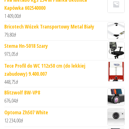
Kapówka 602540000
1 409,00
zł
Bricotech Wózek Transportowy Metal Biały
79,80
zł
Stema Hn-5018 Szary
973,05
zł
Tece Profil do WC 112x50 cm (do lekkiej
zabudowy) 9.400.007
448,75
zł
Blitzwolf BW-VP8
676,04
zł
Optoma Zh507 White
12 234,00
zł