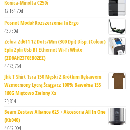
Konica-Minolta C250i
12 164,70
zł
Posnet Moduł Rozszerzenia Iii Ergo
430,50
zł
Zebra Zd611 12 Dots/Mm (300 Dpi) Disp. (Colour)
Eplii Zplii Usb Bt Ethernet Wi-Fi White
(ZD6AH23T0EB02EZ)
4 473,76
zł
Jhk T Shirt Tsra 150 Męski Z Krótkim Rękawem
Wzmocniony Lycrą Ściągacz 100% Bawełna 155
160G Miętowo Zielony Xs
20,85
zł
Beam Zestaw Alliance 625 + Akcesoria All In One
(Kb040)
4 047,00
zł