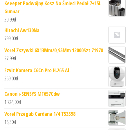
Keeeper Podwójny Kosz Na Śmieci Pedał 7+15L
Gunnar
50,99
zł
Hitachi Aw130Na
799,00
zł
Vorel Zszywki 6X13Mm/0,95Mm 12000Szt 71970
27,99
zł
Ezviz Kamera C6Cn Pro H.265 Ai
269,00
zł
Canon i-SENSYS MF657Cdw
1 724,00
zł
Vorel Przegub Cardana 1/4 T53598
16,30
zł