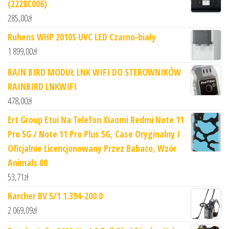
(2228C006)
285,00
zł
Ruhens WHP 2010S UVC LED Czarno-biały
1 899,00
zł
RAIN BIRD MODUŁ LNK WIFI DO STEROWNIKÓW
RAINBIRD LNKWIFI
478,00
zł
Ert Group Etui Na Telefon Xiaomi Redmi Note 11
Pro 5G / Note 11 Pro Plus 5G, Case Oryginalny I
Oficjalnie Licencjonowany Przez Babaco, Wzór
Animals 00
53,71
zł
Karcher BV 5/1 1.394-200.0
2 069,09
zł