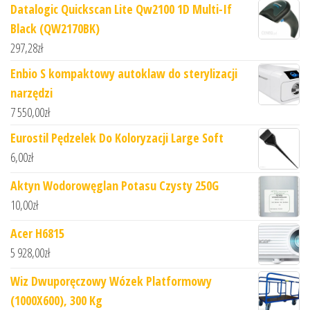
Datalogic Quickscan Lite Qw2100 1D Multi-If
Black (QW2170BK)
297,28
zł
Enbio S kompaktowy autoklaw do sterylizacji
narzędzi
7 550,00
zł
Eurostil Pędzelek Do Koloryzacji Large Soft
6,00
zł
Aktyn Wodorowęglan Potasu Czysty 250G
10,00
zł
Acer H6815
5 928,00
zł
Wiz Dwuporęczowy Wózek Platformowy
(1000X600), 300 Kg