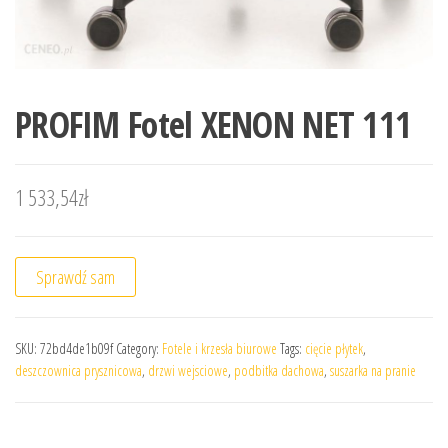
PROFIM Fotel XENON NET 111
1 533,54
zł
Sprawdź sam
SKU:
72bd4de1b09f
Category:
Fotele i krzesła biurowe
Tags:
cięcie płytek
,
deszczownica prysznicowa
,
drzwi wejsciowe
,
podbitka dachowa
,
suszarka na pranie