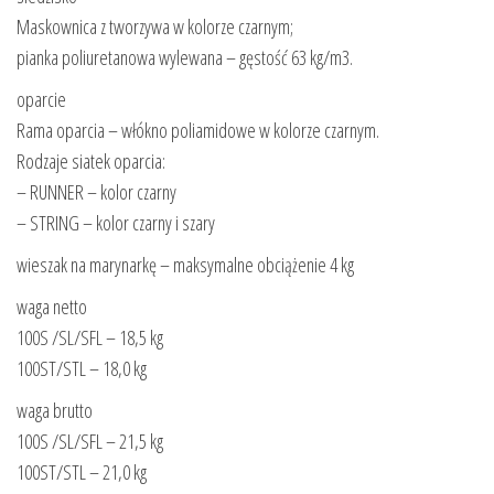
Maskownica z tworzywa w kolorze czarnym;
pianka poliuretanowa wylewana – gęstość 63 kg/m3.
oparcie
Rama oparcia – włókno poliamidowe w kolorze czarnym.
Rodzaje siatek oparcia:
– RUNNER – kolor czarny
– STRING – kolor czarny i szary
wieszak na marynarkę – maksymalne obciążenie 4 kg
waga netto
100S /SL/SFL – 18,5 kg
100ST/STL – 18,0 kg
waga brutto
100S /SL/SFL – 21,5 kg
100ST/STL – 21,0 kg