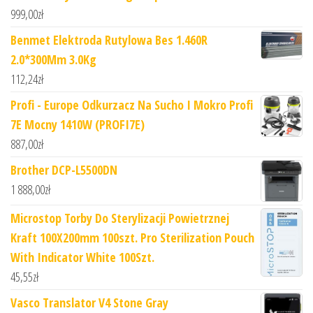
999,00
zł
Benmet Elektroda Rutylowa Bes 1.460R
2.0*300Mm 3.0Kg
112,24
zł
Profi - Europe Odkurzacz Na Sucho I Mokro Profi
7E Mocny 1410W (PROFI7E)
887,00
zł
Brother DCP-L5500DN
1 888,00
zł
Microstop Torby Do Sterylizacji Powietrznej
Kraft 100X200mm 100szt. Pro Sterilization Pouch
With Indicator White 100Szt.
45,55
zł
Vasco Translator V4 Stone Gray