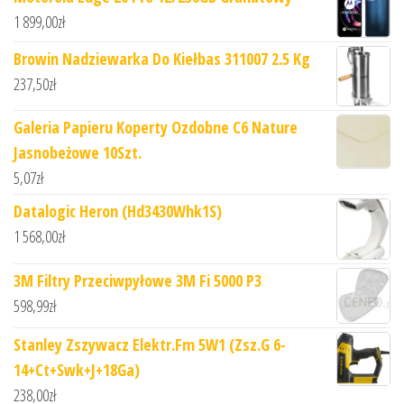
1 899,00
zł
Browin Nadziewarka Do Kiełbas 311007 2.5 Kg
237,50
zł
Galeria Papieru Koperty Ozdobne C6 Nature
Jasnobeżowe 10Szt.
5,07
zł
Datalogic Heron (Hd3430Whk1S)
1 568,00
zł
3M Filtry Przeciwpyłowe 3M Fi 5000 P3
598,99
zł
Stanley Zszywacz Elektr.Fm 5W1 (Zsz.G 6-
14+Ct+Swk+J+18Ga)
238,00
zł