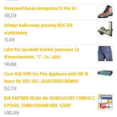
Honeywell Bacou Annapurna S3 Hro Src
183,27
zł
Uchwyt balkonowy poziomy BLH-350
ocynkowany
73,47
zł
Lahti Pro Spodenki Krótkie Jeansowe Ze
Wzmocnieniami, "L", Ce, Lahti
149,00
zł
Cisco ASA 5505 Sec Plus Appliance with SW UL
Users HA 3DES AES. (ASA5505SECBUNK9)
552,27
zł
B2B PARTNER REGAŁ NA SEGREGATORY COMPACT,
8 PÓŁEK, 2500X1250X600 MM, SZARY
3 002,43
zł