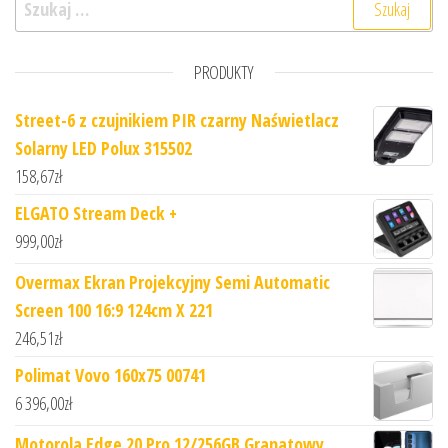
PRODUKTY
Street-6 z czujnikiem PIR czarny Naświetlacz
Solarny LED Polux 315502
158,67
zł
ELGATO Stream Deck +
999,00
zł
Overmax Ekran Projekcyjny Semi Automatic
Screen 100 16:9 124cm X 221
246,51
zł
Polimat Vovo 160x75 00741
6 396,00
zł
Motorola Edge 20 Pro 12/256GB Granatowy