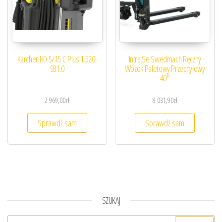
Karcher HD 5/15 C Plus 1.520-
Intra.Se Swedmach Ręczny
931.0
Wózek Paletowy Przechyłowy
40°
2 969,00
zł
8 031,90
zł
Sprawdź sam
Sprawdź sam
SZUKAJ
Szukaj: