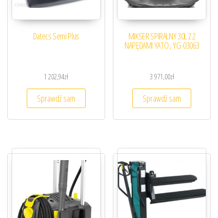
Datecs Semi Plus
MIKSER SPIRALNY 30L Z 2
NAPĘDAMI YATO , YG-03063
1 202,94
zł
3 971,00
zł
Sprawdź sam
Sprawdź sam