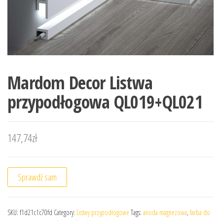
Mardom Decor Listwa
przypodłogowa QL019+QL021
147,74
zł
Sprawdź sam
SKU:
f1d21c1c70fd
Category:
Listwy przypodłogowe
Tags:
anoda magnezowa
,
farba do