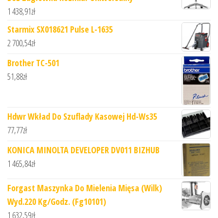
1 438,91
zł
Starmix SX018621 Pulse L-1635
2 700,54
zł
Brother TC-501
51,88
zł
Hdwr Wkład Do Szuflady Kasowej Hd-Ws35
77,77
zł
KONICA MINOLTA DEVELOPER DV011 BIZHUB
1 465,84
zł
Forgast Maszynka Do Mielenia Mięsa (Wilk)
Wyd.220 Kg/Godz. (Fg10101)
1 632,59
zł