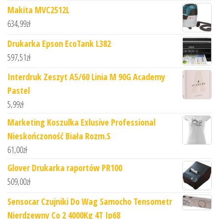
Makita MVC2512L
634,99
zł
Drukarka Epson EcoTank L382
597,51
zł
Interdruk Zeszyt A5/60 Linia M 90G Academy
Pastel
5,99
zł
Marketing Koszulka Exlusive Professional
Nieskończoność Biała Rozm.S
61,00
zł
Glover Drukarka raportów PR100
509,00
zł
Sensocar Czujniki Do Wag Samocho Tensometr
Nierdzewny Co 2 4000Kg 4T Ip68