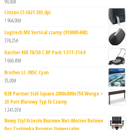
99,00
zł
Citizen Cl-S621 203 dpi
1 964,00
zł
Logitech MX Vertical czarny (910005448)
374,25
zł
Karcher KM 70/30 C BP Pack 1.517-214.0
7 660,49
zł
Brother LC-985C Cyan
35,00
zł
B2B Partner Stół Square 2000x800x750 Wenge +
2X Port Blatowy Typ Iii Czarny
1 241,07
zł
Nowy Styl Krzesło Biurowe Net-Motion Beżowe
Bez Zagłówka Rozmiar Uniwersalny