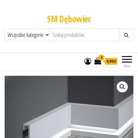
SM Dębowiec
0
0,00zł
Menu