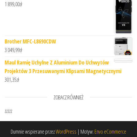
1 899,00
zł
Brother MFC-L8690CDW
3 049,99
zł
Maul Ramię Uchylne Z Aluminium Do Uchwytów
Projektów 3 Przesuwanymi Klipsami Magnetycznymi
301,35
zł
ZOBACZ RÓWNIEŻ
zzzzz
Dumnie wspierane przez
WordPress
|
Motyw:
Envo eCommerce