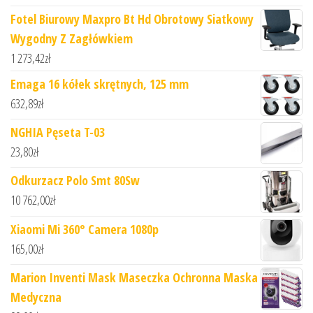
Fotel Biurowy Maxpro Bt Hd Obrotowy Siatkowy
Wygodny Z Zagłówkiem
1 273,42
zł
Emaga 16 kółek skrętnych, 125 mm
632,89
zł
NGHIA Pęseta T-03
23,80
zł
Odkurzacz Polo Smt 80Sw
10 762,00
zł
Xiaomi Mi 360° Camera 1080p
165,00
zł
Marion Inventi Mask Maseczka Ochronna Maska
Medyczna