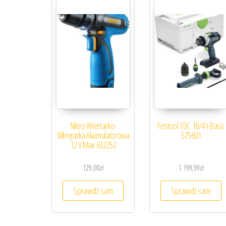
Niteo Wiertarko-
Festool TDC 18/4 I-Basic
Wkrętarka Akumulatorowa
575601
12 V Max 632252
129,00
zł
1 199,99
zł
Sprawdź sam
Sprawdź sam