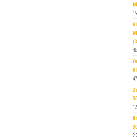
M
15
V
M
(
46
O
K
47
Z
5
12
B
3
2 