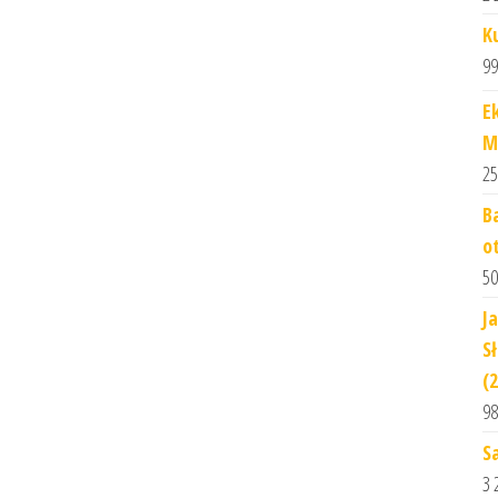
K
99
E
M
25
B
o
50
J
S
(
98
S
3 