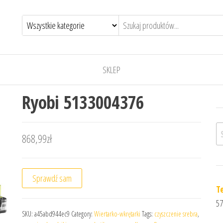
SKLEP
Ryobi 5133004376
Sz
868,99
zł
Sprawdź sam
T
57
SKU:
a45abd944ec9
Category:
Wiertarko-wkrętarki
Tags:
czyszczenie srebra
,