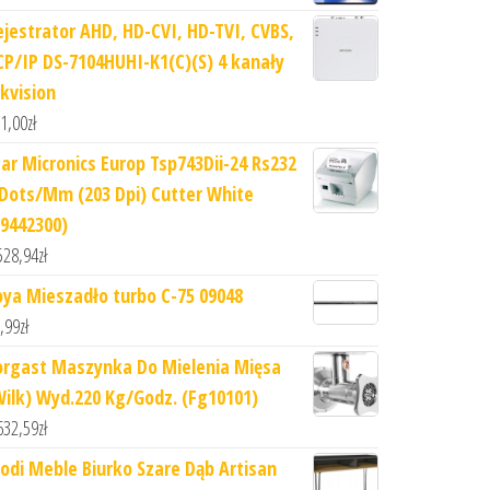
ejestrator AHD, HD-CVI, HD-TVI, CVBS,
CP/IP DS-7104HUHI-K1(C)(S) 4 kanały
ikvision
1,00
zł
tar Micronics Europ Tsp743Dii-24 Rs232
 Dots/Mm (203 Dpi) Cutter White
39442300)
528,94
zł
oya Mieszadło turbo C-75 09048
,99
zł
orgast Maszynka Do Mielenia Mięsa
Wilk) Wyd.220 Kg/Godz. (Fg10101)
632,59
zł
odi Meble Biurko Szare Dąb Artisan