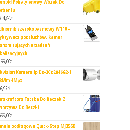
omold Polietylenowy Wózek Do
orbentu
314,84
zł
dbiornik szerokopasmowy WT10 -
ykrywacz podsłuchów, kamer i
ransmitujących urządzeń
okalizacyjnych
199,00
zł
ikvision Kamera Ip Ds-2Cd2046G2-I
.8Mm 4Mpx
6,95
zł
urokraftpro Taczka Do Beczek Z
worzywa Do Beczki
599,00
zł
anele podłogowe Quick-Step MJ3550