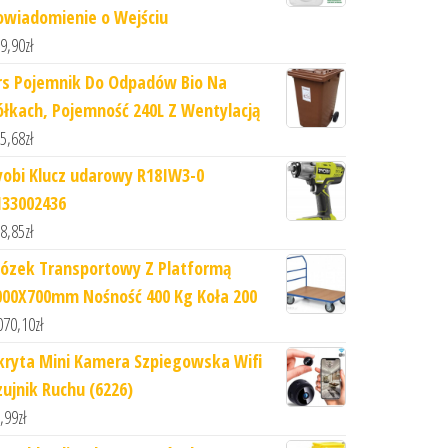
owiadomienie o Wejściu
9,90
zł
rs Pojemnik Do Odpadów Bio Na
ółkach, Pojemność 240L Z Wentylacją
5,68
zł
yobi Klucz udarowy R18IW3-0
133002436
8,85
zł
ózek Transportowy Z Platformą
000X700mm Nośność 400 Kg Koła 200
070,10
zł
kryta Mini Kamera Szpiegowska Wifi
zujnik Ruchu (6226)
,99
zł