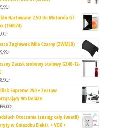
9,99
zł
zkło Hartowane 2.5D Do Motorola G7
ox (150074)
,00
zł
esco Zagłówek Milo Czarny (ZWMLB)
9,99
zł
essey Zacisk śrubowy stalowy GZ40-12-
K
8,90
zł
ilfisk Supreme 250 + Zestaw
przątający 9m DeluXe
499,00
zł
odsłuch Otoczenia (zasięg cały świat!!)
kryty w Gniazdku Elektr. + VOX +