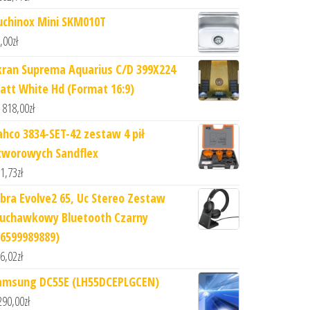
uchinox Mini SKM010T
,00
zł
kran Suprema Aquarius C/D 399X224
att White Hd (Format 16:9)
 818,00
zł
ahco 3834-SET-42 zestaw 4 pił
tworowych Sandflex
1,73
zł
abra Evolve2 65, Uc Stereo Zestaw
łuchawkowy Bluetooth Czarny
26599989889)
6,02
zł
amsung DC55E (LH55DCEPLGCEN)
290,00
zł