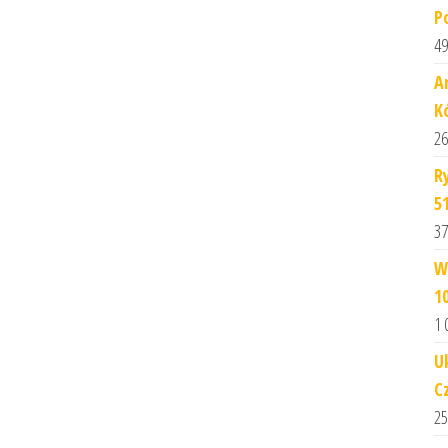
P
49
A
K
26
R
5
37
W
1
1 
U
C
25