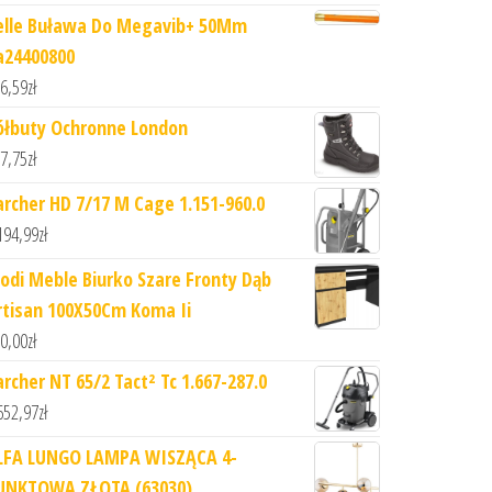
elle Buława Do Megavib+ 50Mm
a24400800
6,59
zł
ółbuty Ochronne London
7,75
zł
archer HD 7/17 M Cage 1.151-960.0
194,99
zł
odi Meble Biurko Szare Fronty Dąb
rtisan 100X50Cm Koma Ii
0,00
zł
archer NT 65/2 Tact² Tc 1.667-287.0
652,97
zł
LFA LUNGO LAMPA WISZĄCA 4-
UNKTOWA ZŁOTA (63030)