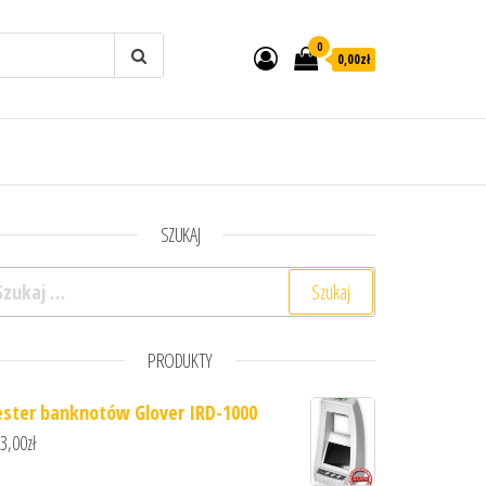
0
0,00zł
SZUKAJ
ukaj:
PRODUKTY
ester banknotów Glover IRD-1000
3,00
zł