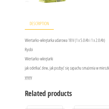
DESCRIPTION
Wiertarko-wkrętarka udarowa 18 V (1 x 5.0 Ah i 1 x 2.0 Ah)
Ryobi
Wiertarko-wkrętarki
jak odetkać zlew, jak pozbyć się zapachu smażenia w mieszk
yyyyy
Related products