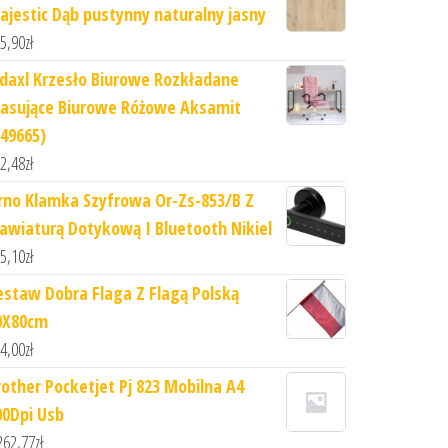
ajestic Dąb pustynny naturalny jasny
5,90
zł
idaxl Krzesło Biurowe Rozkładane
asujące Biurowe Różowe Aksamit
349665)
2,48
zł
rno Klamka Szyfrowa Or-Zs-853/B Z
lawiaturą Dotykową I Bluetooth Nikiel
5,10
zł
estaw Dobra Flaga Z Flagą Polską
0X80cm
4,00
zł
rother Pocketjet Pj 823 Mobilna A4
00Dpi Usb
262,77
zł