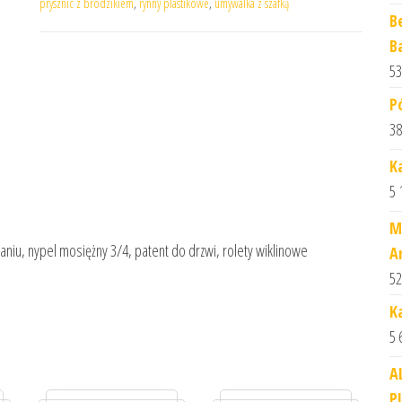
prysznic z brodzikiem
,
rynny plastikowe
,
umywalka z szafką
B
B
53
P
38
K
5 
M
aniu, nypel mosiężny 3/4, patent do drzwi, rolety wiklinowe
A
52
K
5 
A
P