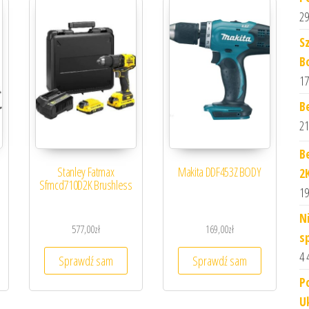
29
S
B
17
B
21
B
Stanley Fatmax
Makita DDF453Z BODY
2
Sfmcd710D2K Brushless
19
N
577,00
zł
169,00
zł
s
4 
Sprawdź sam
Sprawdź sam
P
U