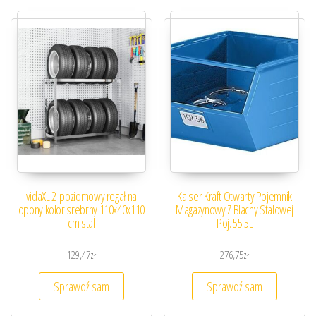
vidaXL 2-poziomowy regał na
Kaiser Kraft Otwarty Pojemnik
opony kolor srebrny 110x40x110
Magazynowy Z Blachy Stalowej
cm stal
Poj. 55 5L
129,47
zł
276,75
zł
Sprawdź sam
Sprawdź sam