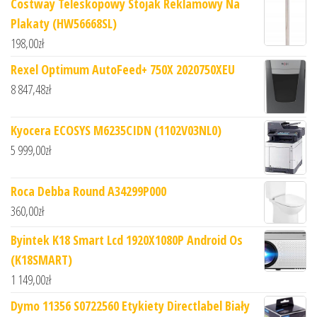
Costway Teleskopowy Stojak Reklamowy Na
Plakaty (HW56668SL)
198,00
zł
Rexel Optimum AutoFeed+ 750X 2020750XEU
8 847,48
zł
Kyocera ECOSYS M6235CIDN (1102V03NL0)
5 999,00
zł
Roca Debba Round A34299P000
360,00
zł
Byintek K18 Smart Lcd 1920X1080P Android Os
(K18SMART)
1 149,00
zł
Dymo 11356 S0722560 Etykiety Directlabel Biały