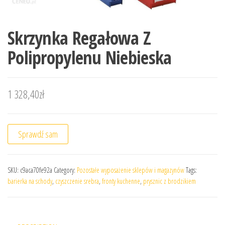
Skrzynka Regałowa Z
Polipropylenu Niebieska
1 328,40
zł
Sprawdź sam
SKU:
c9aca70fe92a
Category:
Pozostałe wyposażenie sklepów i magazynów
Tags:
barierka na schody
,
czyszczenie srebra
,
fronty kuchenne
,
prysznic z brodzikiem