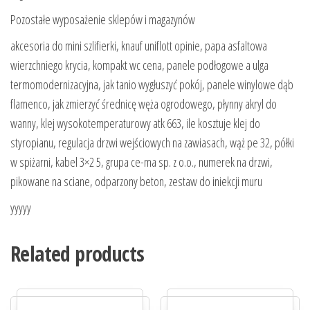
Pozostałe wyposażenie sklepów i magazynów
akcesoria do mini szlifierki, knauf uniflott opinie, papa asfaltowa
wierzchniego krycia, kompakt wc cena, panele podłogowe a ulga
termomodernizacyjna, jak tanio wygłuszyć pokój, panele winylowe dąb
flamenco, jak zmierzyć średnicę węża ogrodowego, płynny akryl do
wanny, klej wysokotemperaturowy atk 663, ile kosztuje klej do
styropianu, regulacja drzwi wejściowych na zawiasach, wąż pe 32, półki
w spiżarni, kabel 3×2 5, grupa ce-ma sp. z o.o., numerek na drzwi,
pikowane na sciane, odparzony beton, zestaw do iniekcji muru
yyyyy
Related products