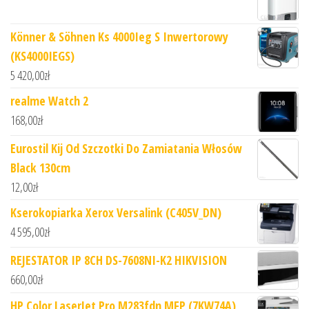
Könner & Söhnen Ks 4000Ieg S Inwertorowy
(KS4000IEGS)
5 420,00
zł
realme Watch 2
168,00
zł
Eurostil Kij Od Szczotki Do Zamiatania Włosów
Black 130cm
12,00
zł
Kserokopiarka Xerox Versalink (C405V_DN)
4 595,00
zł
REJESTATOR IP 8CH DS-7608NI-K2 HIKVISION
660,00
zł
HP Color LaserJet Pro M283fdn MFP (7KW74A)