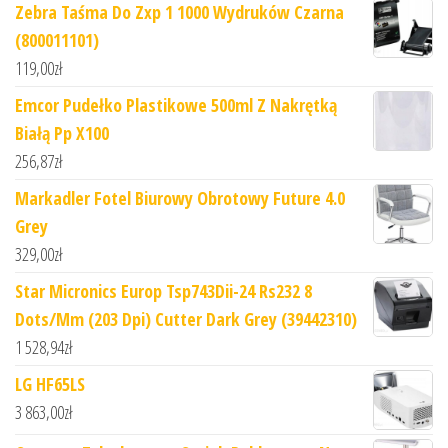
Zebra Taśma Do Zxp 1 1000 Wydruków Czarna
(800011101)
119,00
zł
Emcor Pudełko Plastikowe 500ml Z Nakrętką
Białą Pp X100
256,87
zł
Markadler Fotel Biurowy Obrotowy Future 4.0
Grey
329,00
zł
Star Micronics Europ Tsp743Dii-24 Rs232 8
Dots/Mm (203 Dpi) Cutter Dark Grey (39442310)
1 528,94
zł
LG HF65LS
3 863,00
zł