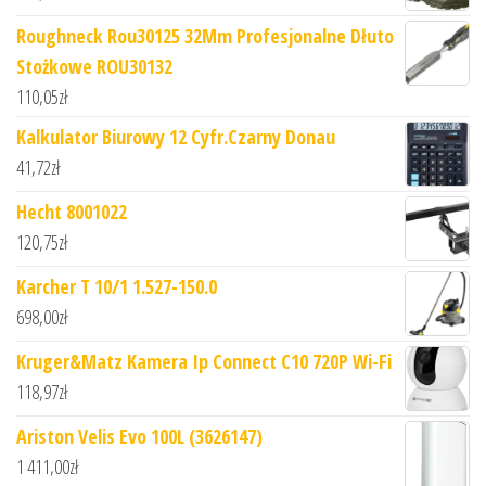
Roughneck Rou30125 32Mm Profesjonalne Dłuto
Stożkowe ROU30132
110,05
zł
Kalkulator Biurowy 12 Cyfr.Czarny Donau
41,72
zł
Hecht 8001022
120,75
zł
Karcher T 10/1 1.527-150.0
698,00
zł
Kruger&Matz Kamera Ip Connect C10 720P Wi-Fi
118,97
zł
Ariston Velis Evo 100L (3626147)
1 411,00
zł