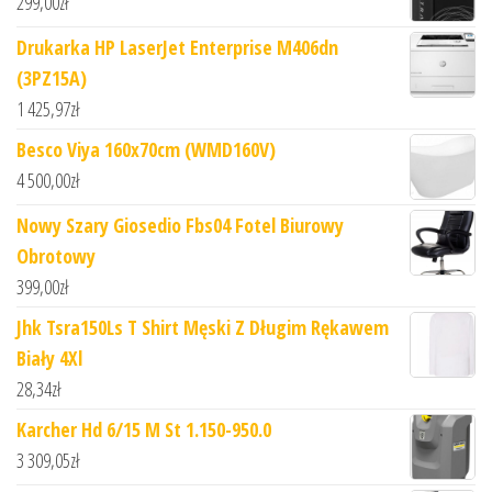
299,00
zł
Drukarka HP LaserJet Enterprise M406dn
(3PZ15A)
1 425,97
zł
Besco Viya 160x70cm (WMD160V)
4 500,00
zł
Nowy Szary Giosedio Fbs04 Fotel Biurowy
Obrotowy
399,00
zł
Jhk Tsra150Ls T Shirt Męski Z Długim Rękawem
Biały 4Xl
28,34
zł
Karcher Hd 6/15 M St 1.150-950.0
3 309,05
zł