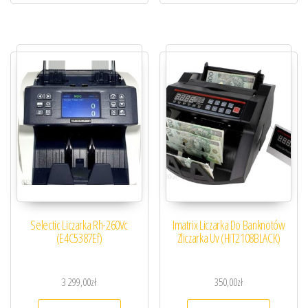
Selectic Liczarka Rh-260Vc
Imatrix Liczarka Do Banknotów
(E4C5387Ef)
Zliczarka Uv (HIT2108BLACK)
3 299,00
zł
350,00
zł