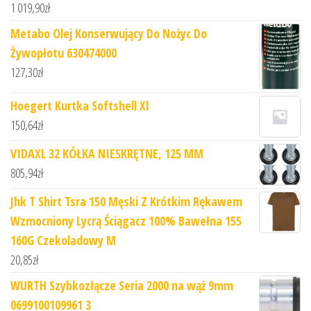
1 019,90
zł
Metabo Olej Konserwujący Do Nożyc Do
Żywopłotu 630474000
127,30
zł
Hoegert Kurtka Softshell Xl
150,64
zł
VIDAXL 32 KÓŁKA NIESKRĘTNE, 125 MM
805,94
zł
Jhk T Shirt Tsra 150 Męski Z Krótkim Rękawem
Wzmocniony Lycrą Ściągacz 100% Bawełna 155
160G Czekoladowy M
20,85
zł
WURTH Szybkozłącze Seria 2000 na wąż 9mm
0699100109961 3