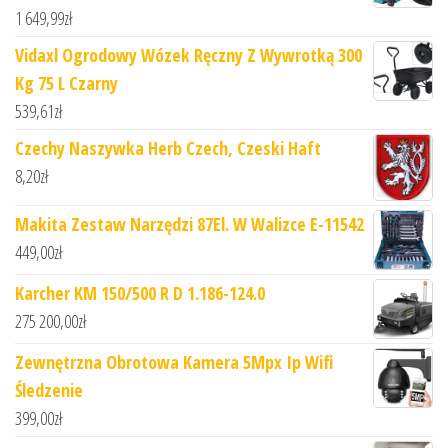
1 649,99
zł
Vidaxl Ogrodowy Wózek Ręczny Z Wywrotką 300
Kg 75 L Czarny
539,61
zł
Czechy Naszywka Herb Czech, Czeski Haft
8,20
zł
Makita Zestaw Narzędzi 87El. W Walizce E-11542
449,00
zł
Karcher KM 150/500 R D 1.186-124.0
275 200,00
zł
Zewnętrzna Obrotowa Kamera 5Mpx Ip Wifi
Śledzenie
399,00
zł