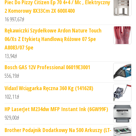
Piec Do Pizzy Citizen Ep 70 4+4 / Mc , Elektryczny
2 Komorowy 8X33Cm 2X 600X400
16 997,67
zł
Rękawiczki Szydełkowe Ardon Nature Touch
06/Xs Z Etykietą Handlową Różowe 07 Spe
A8083/07 Spe
13,94
zł
Bosch GAS 12V Professional 06019E3001
556,19
zł
Vidaxl Wciągarka Ręczna 360 Kg (141628)
102,11
zł
HP LaserJet M234dw MFP Instant Ink (6GW99F)
929,00
zł
Brother Podajnik Dodatkowy Na 500 Arkuszy (LT-