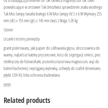
UV a odbijającą promienie UV Tak Głowica magnetyczna Tak Szkło
powiększające w zestawie Tak Umożliwia sprawdzenie znaku wodnego
Tak Moc lampy światła białego 6 W Moc lampy UV 2 x 6 W Wymiary 255
mm (dł.) x 155 mm (gł.) x 145 mm (wys.) Waga 1,05 kg
Glover
Liczarki i testery pieniędzy
granit polerowany, jaki papier do szlifowania gipsu, deszczownica do
wanny, najtańsze kabiny prysznicowe, kosz do segregacji smieci, piec
elektryczny do fotowoltaiki, poziomica laserowa magnusson, wąż do
baterii kuchennej z wyciąganą wylewką, uchwyty do szafek drewniane,
płytki 120×30, folia ochronna budowlana
yyyyy
Related products