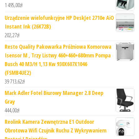
1 495,00
zł
Urządzenie wielofunkcyjne HP DeskJet 2710e AiO
Instant Ink (26K72B)
202,27
zł
Resto Quality Pakowarka Próżniowa Komorowa
Isensor M , Trzy Listwy 460+460+680mm Pompa
Busch 40 M3/H 1,13 Kw 930X607X1046
(FSMB4UE2)
39 713,62
zł
Mark Adler Fotel Biurowy Manager 2.8 Deep
Gray
444,00
zł
Reolink Kamera Zewnętrzna E1 Outdoor
Obrotowa Wifi Czujnik Ruchu Z Wykrywaniem