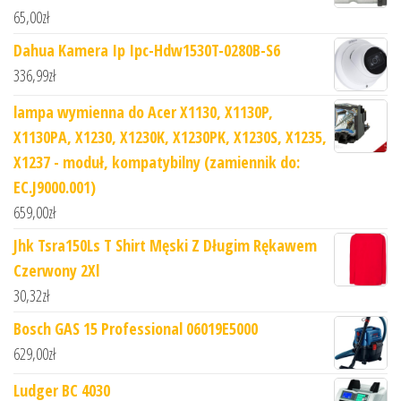
65,00
zł
Dahua Kamera Ip Ipc-Hdw1530T-0280B-S6
336,99
zł
lampa wymienna do Acer X1130, X1130P,
X1130PA, X1230, X1230K, X1230PK, X1230S, X1235,
X1237 - moduł, kompatybilny (zamiennik do:
EC.J9000.001)
659,00
zł
Jhk Tsra150Ls T Shirt Męski Z Długim Rękawem
Czerwony 2Xl
30,32
zł
Bosch GAS 15 Professional 06019E5000
629,00
zł
Ludger BC 4030