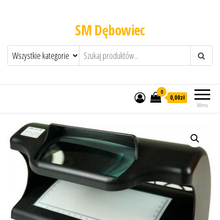
SM Dębowiec
0
0,00zł
Menu