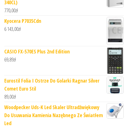
340CL)
770,00
zł
Kyocera P7035Cdn
6 143,00
zł
CASIO FX-570ES Plus 2nd Edition
69,89
zł
Eurostil Folia I Ostrze Do Golarki Ragnar Silver
Comet Euro Stil
89,00
zł
Woodpecker Uds-K Led Skaler Ultradźwiękowy
Do Usuwania Kamienia Nazębnego Ze Światłem
Led