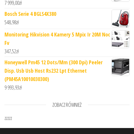
7 999,00
zł
Bosch Serie 4 BGLS4X380
548,98
zł
Monitoring Hikvision 4 Kamery 5 Mpix Ir 20M Noc
Fv
347,52
zł
Honeywell Pm45 12 Dots/Mm (300 Dpi) Peeler
Disp. Usb Usb Host Rs232 Lpt Ethernet
(PM45A10010030300)
9 993,93
zł
ZOBACZ RÓWNIEŻ
zzzzz