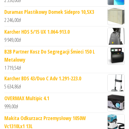
2 350,00
zł
Duramax Plastikowy Domek Sidepro 10,5X3
2 246,00
zł
Karcher HDS 5/15 UX 1.064-913.0
9 949,00
zł
B2B Partner Kosz Do Segregacji Śmieci 150 L
Metalowy
1 719,54
zł
Karcher BDS 43/Duo C Adv 1.291-223.0
5 634,86
zł
OVERMAX Multipic 4.1
999,00
zł
Makita Odkurzacz Przemysłowy 1050W
Vc1310Lx1 13L