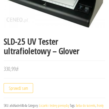
SLD-25 UV Tester
ultrafioletowy – Glover
330,99
zł
Sprawdź sam
SKU:
a6d6ade44b4a
Category:
Liczarki i testery pieniędzy
Tags:
farba do łazienki
,
fronty