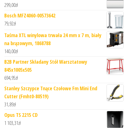
299,00
zł
Bosch MFZ4060-00573642
79,92
zł
Taśma XTL winylowa trwała 24 mm x 7 m, biały
na brązowym, 1868788
140,00
zł
B2B Partner Składany Stół Warsztatowy
845x1005x505
694,95
zł
Stanley Szczypce Tnące Czołowe Fm Mini End
Cutter (Fmht0-80519)
31,89
zł
Opus TS 2215 CD
1 103,31
zł