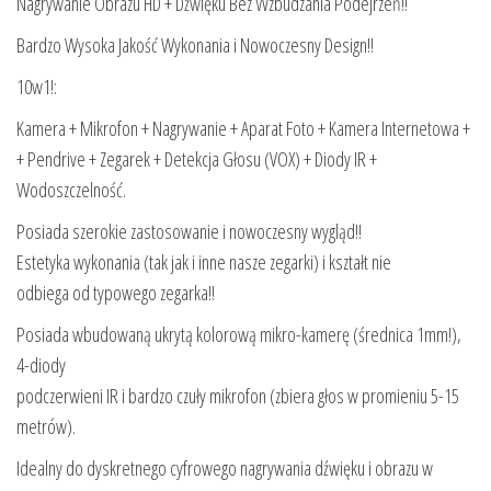
Nagrywanie Obrazu HD + Dźwięku Bez Wzbudzania Podejrzeń!!
Bardzo Wysoka Jakość Wykonania i Nowoczesny Design!!
10w1!:
Kamera + Mikrofon + Nagrywanie + Aparat Foto + Kamera Internetowa +
+ Pendrive + Zegarek + Detekcja Głosu (VOX) + Diody IR +
Wodoszczelność.
Posiada szerokie zastosowanie i nowoczesny wygląd!!
Estetyka wykonania (tak jak i inne nasze zegarki) i kształt nie
odbiega od typowego zegarka!!
Posiada wbudowaną ukrytą kolorową mikro-kamerę (średnica 1mm!),
4-diody
podczerwieni IR i bardzo czuły mikrofon (zbiera głos w promieniu 5-15
metrów).
Idealny do dyskretnego cyfrowego nagrywania dźwięku i obrazu w