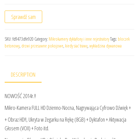
Sprawdź sam
SKU:
fd9473dfe920
Category:
Mikrokamery dyktafony i inne rejestratory
Tags:
bloczek
betonowy
,
drzwi przesuwne pokojowe
,
kiedy siać trawę
,
wykładzina dywanowa
DESCRIPTION
NOWOŚĆ 2014r.!!
Mikro-Kamera FULL HD Dzienno-Nocna, Nagrywająca Cyfrowo Dźwięk +
+ Obraz HD!!, Ukryta w Zegarku na Rękę (8GB) + Dyktafon + Aktywacja
Głosem (VOX) + Foto itd.