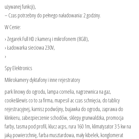
używanej funkcji),
– Czas potrzebny do pełnego naładowania: 2 godziny.
W Cenie:
› Zegarek Full HD z kamerą i mikrofonem (8GB),
› Ładowarka sieciowa 230V,
›
Spy Elektronics
Mikrokamery dyktafony i inne rejestratory
park linowy do ogrodu, lampa cornelia, nagrzewnica na gaz,
cooke&lewis co to za firma, mapesil ac czas schnięcia, do tablicy
rejestracyjnej, karnisz podwójny, bujawka do ogrodu, zaprawa do
klinkieru, zabezpieczenie schodów, sklepy grunwaldzka, promocja
farby, tasma pod profil, klucz acps, rura 160 1m, klimatyzator 3 5 kw na
jaką powierzchnię, farba musztardowa, mały kibelek, konglomerat