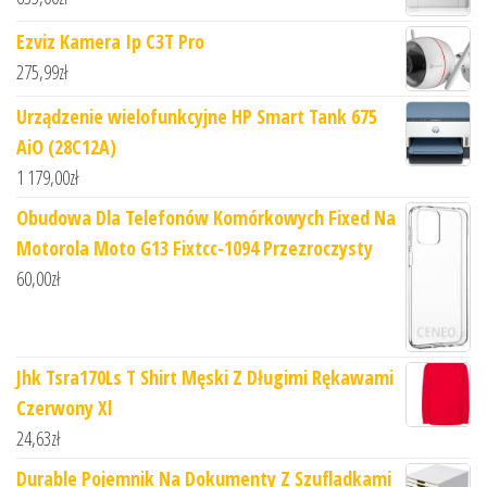
Ezviz Kamera Ip C3T Pro
275,99
zł
Urządzenie wielofunkcyjne HP Smart Tank 675
AiO (28C12A)
1 179,00
zł
Obudowa Dla Telefonów Komórkowych Fixed Na
Motorola Moto G13 Fixtcc-1094 Przezroczysty
60,00
zł
Jhk Tsra170Ls T Shirt Męski Z Długimi Rękawami
Czerwony Xl
24,63
zł
Durable Pojemnik Na Dokumenty Z Szufladkami