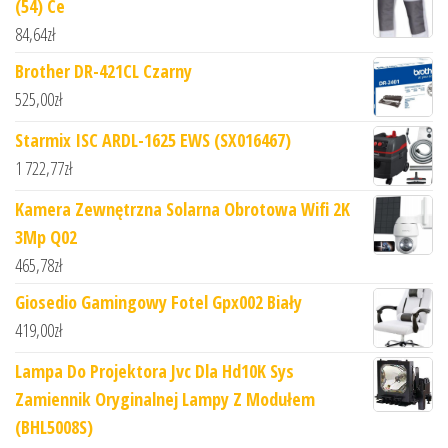
(54) Ce
84,64
zł
Brother DR-421CL Czarny
525,00
zł
Starmix ISC ARDL-1625 EWS (SX016467)
1 722,77
zł
Kamera Zewnętrzna Solarna Obrotowa Wifi 2K
3Mp Q02
465,78
zł
Giosedio Gamingowy Fotel Gpx002 Biały
419,00
zł
Lampa Do Projektora Jvc Dla Hd10K Sys
Zamiennik Oryginalnej Lampy Z Modułem
(BHL5008S)