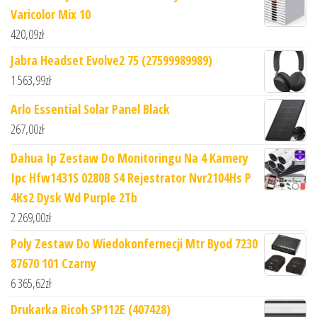
Varicolor Mix 10
420,09
zł
Jabra Headset Evolve2 75 (27599989989)
1 563,99
zł
Arlo Essential Solar Panel Black
267,00
zł
Dahua Ip Zestaw Do Monitoringu Na 4 Kamery
Ipc Hfw1431S 0280B S4 Rejestrator Nvr2104Hs P
4Ks2 Dysk Wd Purple 2Tb
2 269,00
zł
Poly Zestaw Do Wiedokonfernecji Mtr Byod 7230
87670 101 Czarny
6 365,62
zł
Drukarka Ricoh SP112E (407428)