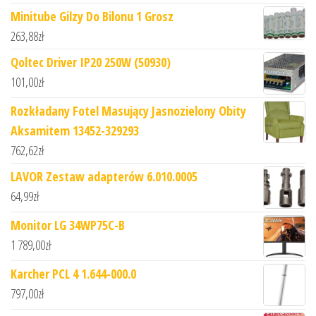
Minitube Gilzy Do Bilonu 1 Grosz
263,88
zł
Qoltec Driver IP20 250W (50930)
101,00
zł
Rozkładany Fotel Masujący Jasnozielony Obity
Aksamitem 13452-329293
762,62
zł
LAVOR Zestaw adapterów 6.010.0005
64,99
zł
Monitor LG 34WP75C-B
1 789,00
zł
Karcher PCL 4 1.644-000.0
797,00
zł