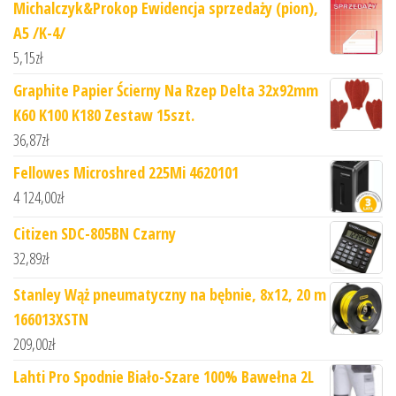
Michalczyk&Prokop Ewidencja sprzedaży (pion),
A5 /K-4/
5,15
zł
Graphite Papier Ścierny Na Rzep Delta 32x92mm
K60 K100 K180 Zestaw 15szt.
36,87
zł
Fellowes Microshred 225Mi 4620101
4 124,00
zł
Citizen SDC-805BN Czarny
32,89
zł
Stanley Wąż pneumatyczny na bębnie, 8x12, 20 m
166013XSTN
209,00
zł
Lahti Pro Spodnie Biało-Szare 100% Bawełna 2L