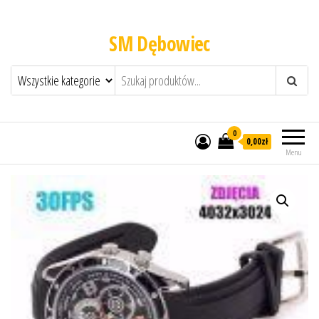
SM Dębowiec
0
0,00zł
Menu