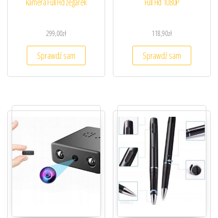
kamera Full Hd zegarek
Full Hd 1080P
299,00
zł
118,90
zł
Sprawdź sam
Sprawdź sam