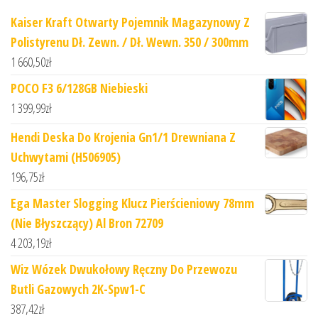
Kaiser Kraft Otwarty Pojemnik Magazynowy Z
Polistyrenu Dł. Zewn. / Dł. Wewn. 350 / 300mm
1 660,50
zł
POCO F3 6/128GB Niebieski
1 399,99
zł
Hendi Deska Do Krojenia Gn1/1 Drewniana Z
Uchwytami (H506905)
196,75
zł
Ega Master Slogging Klucz Pierścieniowy 78mm
(Nie Błyszczący) Al Bron 72709
4 203,19
zł
Wiz Wózek Dwukołowy Ręczny Do Przewozu
Butli Gazowych 2K-Spw1-C
387,42
zł