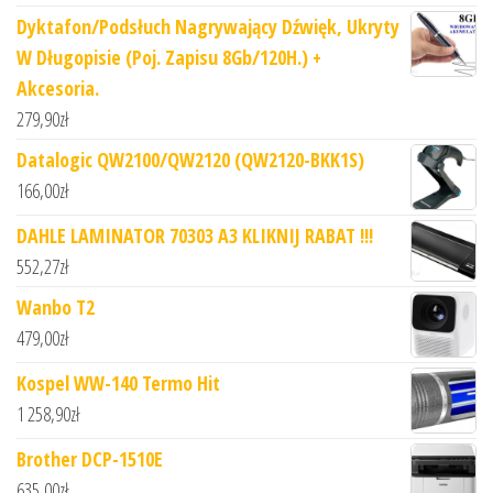
Dyktafon/Podsłuch Nagrywający Dźwięk, Ukryty
W Długopisie (Poj. Zapisu 8Gb/120H.) +
Akcesoria.
279,90
zł
Datalogic QW2100/QW2120 (QW2120-BKK1S)
166,00
zł
DAHLE LAMINATOR 70303 A3 KLIKNIJ RABAT !!!
552,27
zł
Wanbo T2
479,00
zł
Kospel WW-140 Termo Hit
1 258,90
zł
Brother DCP-1510E
635,00
zł