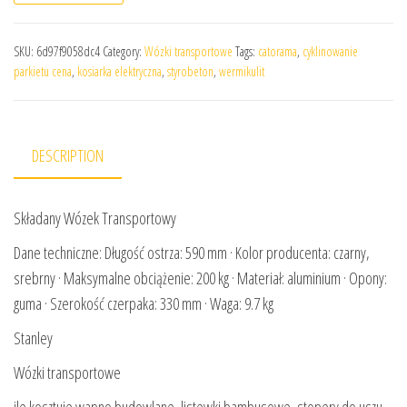
SKU:
6d97f9058dc4
Category:
Wózki transportowe
Tags:
catorama
,
cyklinowanie
parkietu cena
,
kosiarka elektryczna
,
styrobeton
,
wermikulit
DESCRIPTION
Składany Wózek Transportowy
Dane techniczne: Długość ostrza: 590 mm · Kolor producenta: czarny,
srebrny · Maksymalne obciążenie: 200 kg · Materiał: aluminium · Opony:
guma · Szerokość czerpaka: 330 mm · Waga: 9.7 kg
Stanley
Wózki transportowe