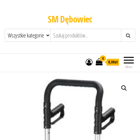
SM Dębowiec
0
0,00zł
Menu