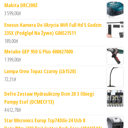
Makita DRC200Z
3 599,00
zł
Enexus Kamera Do Ukrycia Wifi Full Hd 5 Godzin
235X (Podgląd Na Żywo) G06521511
189,00
zł
Metabo GEP 950 G Plus 600627000
1 399,00
zł
Lampa Orno Topaz Czarny (Lb1520)
72,31
zł
Defro Zestaw Hydrauliczny Dcm 20 3 Obiegi
Pompy Ecof (DCMECF13)
4 612,78
zł
Star Micronics Europ Tsp743Uii-24 Usb 8