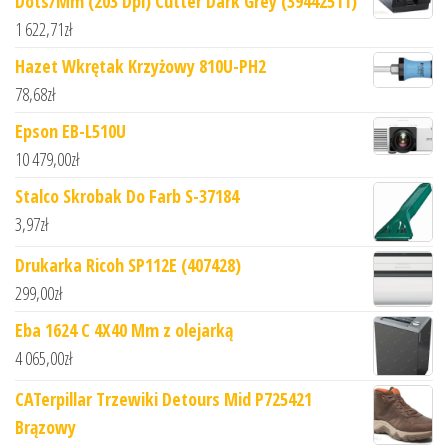
Dots/Mm (203 Dpi) Cutter Dark Grey (39442511)
1 622,71
zł
Hazet Wkrętak Krzyżowy 810U-PH2
78,68
zł
Epson EB-L510U
10 479,00
zł
Stalco Skrobak Do Farb S-37184
3,97
zł
Drukarka Ricoh SP112E (407428)
299,00
zł
Eba 1624 C 4X40 Mm z olejarką
4 065,00
zł
CATerpillar Trzewiki Detours Mid P725421
Brązowy