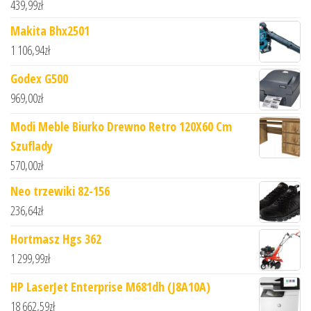
439,99
zł
Makita Bhx2501
1 106,94
zł
Godex G500
969,00
zł
Modi Meble Biurko Drewno Retro 120X60 Cm
Szuflady
570,00
zł
Neo trzewiki 82-156
236,64
zł
Hortmasz Hgs 362
1 299,99
zł
HP LaserJet Enterprise M681dh (J8A10A)
18 662,59
zł