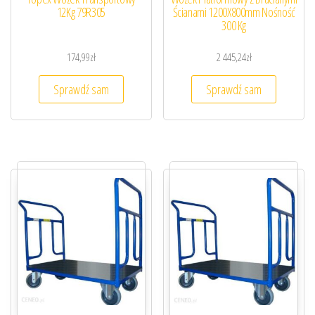
12Kg 79R305
Ścianami 1200X800mm Nośność
300 Kg
174,99
zł
2 445,24
zł
Sprawdź sam
Sprawdź sam