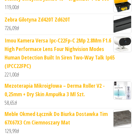
119,00
zł
Zebra Gilotyna Zd420T Zd620T
726,09
zł
Imou Kamera Versa Ipc-C22Fp-C 2Mp 2.8Mm F1.6
High Performace Lens Four Nighvision Modes
Human Detection Built In Siren Two-Way Talk Ip65
(IPCC22FPC)
221,00
zł
Mezoterapia Mikroigłowa – Derma Roller V2 -
0,25mm + Dry Skin Ampułka 3 Ml Szt.
58,65
zł
Meble Okmed Łącznik Do Biurka Dostawka Tim
67X67X3 Cm Ciemnoszary Mat
129,99
zł