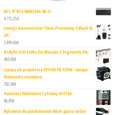
BCS IP BCS-NVR3204-4K-II
4 772,25
zł
Lovego Koncentrator Tlenu Przenośny 2 Black 6L
2H
3 499,00
zł
Bodyfit Stół Łóżko Do Masażu 2 Segmenty Alu
469,00
zł
Lampa do projektora EPSON EB-535W - lampa
Diamond z modułem
782,94
zł
Habotest Multimetr Cyfrowy Ht112A
86,89
zł
Rękawice do piaskowania 60cm guma skóra