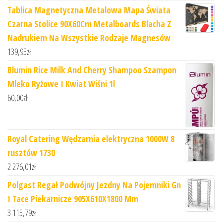
Tablica Magnetyczna Metalowa Mapa Świata
Czarna Stolice 90X60Cm Metalboards Blacha Z
Nadrukiem Na Wszystkie Rodzaje Magnesów
139,95
zł
Blumin Rice Milk And Cherry Shampoo Szampon
Mleko Ryżowe I Kwiat Wiśni 1l
60,00
zł
Royal Catering Wędzarnia elektryczna 1000W 8
rusztów 1730
2 276,01
zł
Polgast Regał Podwójny Jezdny Na Pojemniki Gn
I Tace Piekarnicze 905X610X1800 Mm
3 115,79
zł