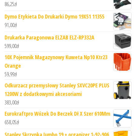
86,25
zł
Dymo Etykieta Do Drukarki Dymo 19X51 11355
91,00
zł
Drukarka Paragonowa ELZAB ELZ-RP332A
599,00
zł
10X Pojemnik Magazynowy Kuweta Np10 Ktr23
Orange
59,99
zł
Odkurzacz przemysłowy Stanley SXVC20PE PLUS
1200W z dodatkowymi akcesoriami
383,00
zł
Eurokraftpro Wózek Do Beczek Dł X Szer 610Mm
658,05
zł
Stanley Skrzynka Jumbo 19 + organizer 1-92-906