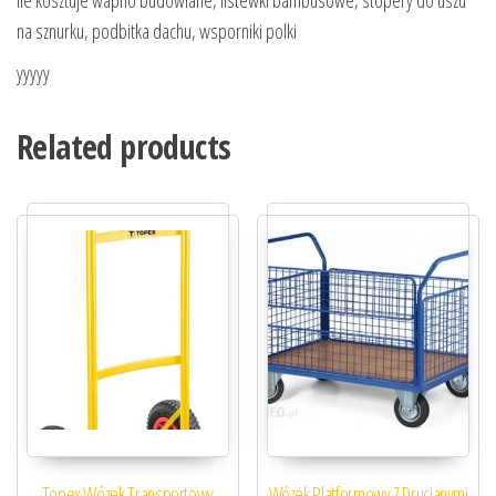
ile kosztuje wapno budowlane, listewki bambusowe, stopery do uszu
na sznurku, podbitka dachu, wsporniki polki
yyyyy
Related products
Topex Wózek Transportowy
Wózek Platformowy Z Drucianymi