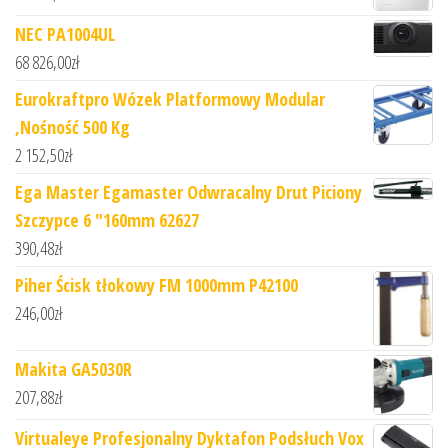
NEC PA1004UL
68 826,00
zł
Eurokraftpro Wózek Platformowy Modular
,Nośność 500 Kg
2 152,50
zł
Ega Master Egamaster Odwracalny Drut Piciony
Szczypce 6 "160mm 62627
390,48
zł
Piher Ścisk tłokowy FM 1000mm P42100
246,00
zł
Makita GA5030R
207,88
zł
Virtualeye Profesjonalny Dyktafon Podsłuch Vox