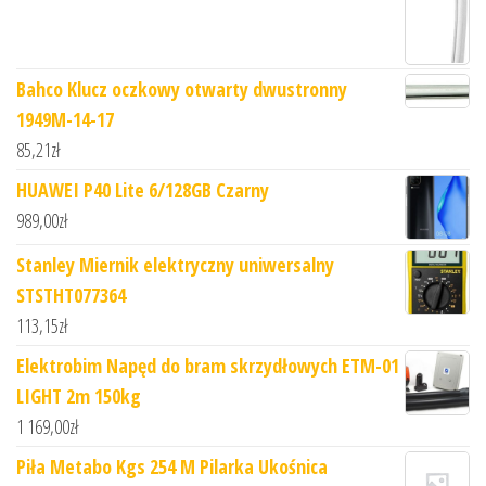
Bahco Klucz oczkowy otwarty dwustronny
1949M-14-17
85,21
zł
HUAWEI P40 Lite 6/128GB Czarny
989,00
zł
Stanley Miernik elektryczny uniwersalny
STSTHT077364
113,15
zł
Elektrobim Napęd do bram skrzydłowych ETM-01
LIGHT 2m 150kg
1 169,00
zł
Piła Metabo Kgs 254 M Pilarka Ukośnica