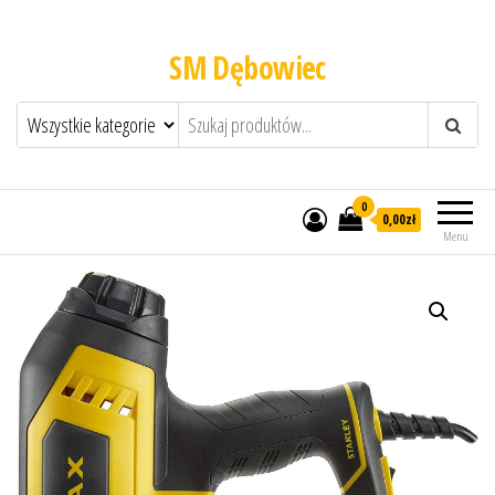
SM Dębowiec
0
0,00zł
Menu