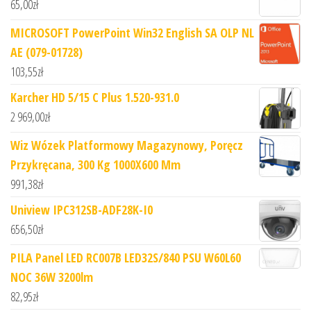
65,00
zł
MICROSOFT PowerPoint Win32 English SA OLP NL
AE (079-01728)
103,55
zł
Karcher HD 5/15 C Plus 1.520-931.0
2 969,00
zł
Wiz Wózek Platformowy Magazynowy, Poręcz
Przykręcana, 300 Kg 1000X600 Mm
991,38
zł
Uniview IPC312SB-ADF28K-I0
656,50
zł
PILA Panel LED RC007B LED32S/840 PSU W60L60
NOC 36W 3200lm
82,95
zł