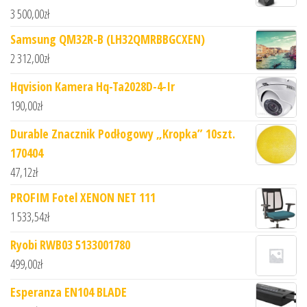
3 500,00
zł
Samsung QM32R-B (LH32QMRBBGCXEN)
2 312,00
zł
Hqvision Kamera Hq-Ta2028D-4-Ir
190,00
zł
Durable Znacznik Podłogowy „Kropka” 10szt.
170404
47,12
zł
PROFIM Fotel XENON NET 111
1 533,54
zł
Ryobi RWB03 5133001780
499,00
zł
Esperanza EN104 BLADE