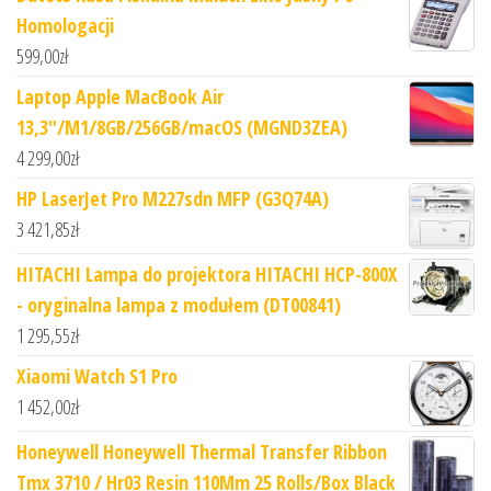
Homologacji
599,00
zł
Laptop Apple MacBook Air
13,3"/M1/8GB/256GB/macOS (MGND3ZEA)
4 299,00
zł
HP LaserJet Pro M227sdn MFP (G3Q74A)
3 421,85
zł
HITACHI Lampa do projektora HITACHI HCP-800X
- oryginalna lampa z modułem (DT00841)
1 295,55
zł
Xiaomi Watch S1 Pro
1 452,00
zł
Honeywell Honeywell Thermal Transfer Ribbon
Tmx 3710 / Hr03 Resin 110Mm 25 Rolls/Box Black