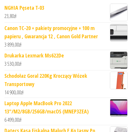
NGHIA Pęseta T-03
23,80
zł
Canon TC-20 + pakiety promocyjne + 100 m
papieru , Gwarancja 12 , Canon Gold Partner
3 899,00
zł
Drukarka Lexmark Ms622De
3 530,00
zł
Schodołaz Goral 220Kg Kroczący Wózek
Transportowy
14 900,00
zł
Laptop Apple MacBook Pro 2022
13"/M2/8GB/256GB/macOS (MNEP3ZEA)
6 499,00
zł
Datecs Kasa Fiskalna Maluch E.Ko Jasny Po