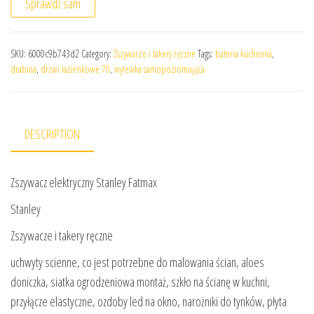
Sprawdź sam
SKU:
6000c9b743d2
Category:
Zszywacze i takery ręczne
Tags:
bateria kuchenna
,
drabina
,
drzwi łazienkowe 70
,
wylewka samopoziomująca
DESCRIPTION
Zszywacz elektryczny Stanley Fatmax
Stanley
Zszywacze i takery ręczne
uchwyty scienne, co jest potrzebne do malowania ścian, aloes
doniczka, siatka ogrodzeniowa montaż, szkło na ścianę w kuchni,
przyłącze elastyczne, ozdoby led na okno, narożniki do tynków, płyta