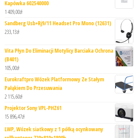
Kapówka 602540000
1 409,00
zł
Sandberg Usb+Rj9/11 Headset Pro Mono (12631)
233,13
zł
Vita Płyn Do Eliminacji Motylicy Barciaka Ochrona
(B401)
105,00
zł
Eurokraftpro Wózek Platformowy Ze Stałym
Pałąkiem Do Przesuwania
2 115,60
zł
Projektor Sony VPL-PHZ61
15 896,47
zł
LWP, Wózek siatkowy z 1 półką ocynkowany
rollkontener 720x810x1800h