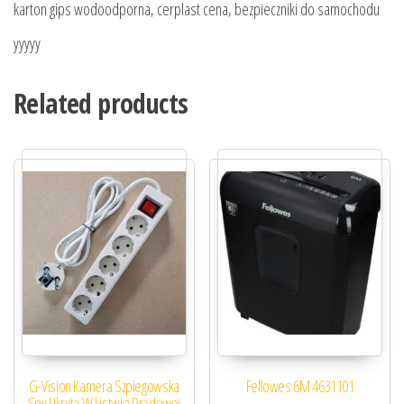
karton gips wodoodporna, cerplast cena, bezpieczniki do samochodu
yyyyy
Related products
G-Vision Kamera Szpiegowska
Fellowes 6M 4631101
Spy Ukryta W Listwie Prądowej