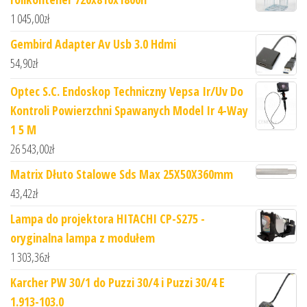
1 045,00
zł
Gembird Adapter Av Usb 3.0 Hdmi
54,90
zł
Optec S.C. Endoskop Techniczny Vepsa Ir/Uv Do
Kontroli Powierzchni Spawanych Model Ir 4-Way
1 5 M
26 543,00
zł
Matrix Dłuto Stalowe Sds Max 25X50X360mm
43,42
zł
Lampa do projektora HITACHI CP-S275 -
oryginalna lampa z modułem
1 303,36
zł
Karcher PW 30/1 do Puzzi 30/4 i Puzzi 30/4 E
1.913-103.0