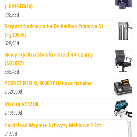
(1091647020)
796,63
zł
Forgast Nadziewarka Do Kiełbas Pionowa 5 L
(Fg10605)
628,01
zł
Nowy Styl Krzesło Ultra Steel Hit Czarny
(NS5072)
588,45
zł
POSNET NEO XL 60000 PLU kasa fiskalna
2 520,00
zł
Makita VC4210L
2 199,00
zł
Hard Head Wygiete Uchwyty Meblowe 2 Szt
21,99
zł