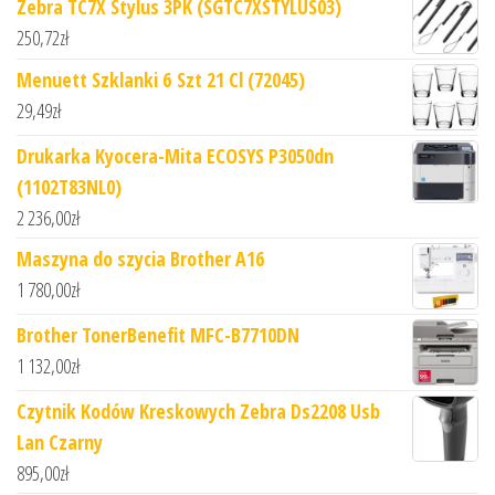
Zebra TC7X Stylus 3PK (SGTC7XSTYLUS03)
250,72
zł
Menuett Szklanki 6 Szt 21 Cl (72045)
29,49
zł
Drukarka Kyocera-Mita ECOSYS P3050dn
(1102T83NL0)
2 236,00
zł
Maszyna do szycia Brother A16
1 780,00
zł
Brother TonerBenefit MFC-B7710DN
1 132,00
zł
Czytnik Kodów Kreskowych Zebra Ds2208 Usb
Lan Czarny
895,00
zł