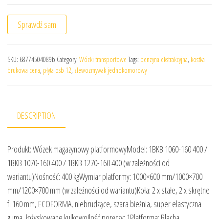
Sprawdź sam
SKU:
68774504089b
Category:
Wózki transportowe
Tags:
benzyna ekstrakcyjna
,
kostka
brukowa cena
,
płyta osb 12
,
zlewozmywak jednokomorowy
DESCRIPTION
Produkt: Wózek magazynowy platformowyModel: 1BKB 1060-160 400 /
1BKB 1070-160 400 / 1BKB 1270-160 400 (w zależności od
wariantu)Nośność: 400 kgWymiar platformy: 1000×600 mm/1000×700
mm/1200×700 mm (w zależności od wariantu)Koła: 2 x stałe, 2 x skrętne
fi 160 mm, ECOFORMA, niebrudzące, szara bieżnia, super elastyczna
guma, łożyskowane kulkowoIlość poręczy: 1Platforma: Blacha