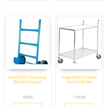
Unimet Wózek Transportowy
Kongamek Wózek Stołowy
Młynarka (Taczawoz2)
Komfort Półki Białe
195,88
zł
1 414,50
zł