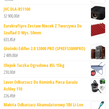
JVC DLA-RS1100
32 900,00
zł
Eurokraftpro Zestaw Niecek Z Tworzywa Do
Szuflad O Wys. 50mm
633,45
zł
Głośniki Edifier 2.0 S3000 PRO (SPKEFS3000PRO)
2 489,00
zł
Olejnik Taczka Ogrodowa 85L 15kg
230,00
zł
Lavor Odkurzacz Do Kominka Pieca Garażu
Ashley 110
226,49
zł
Makita Odkurzacz Akumulatorowy 18V Li-Lon