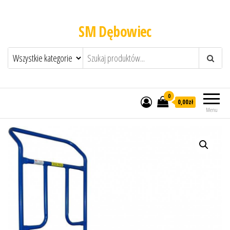
SM Dębowiec
0
0,00zł
Menu