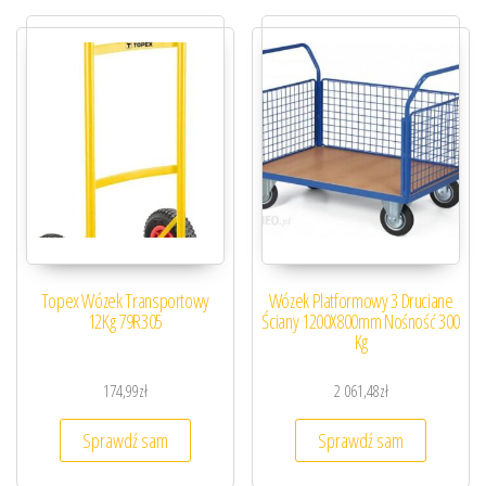
Topex Wózek Transportowy
Wózek Platformowy 3 Druciane
12Kg 79R305
Ściany 1200X800mm Nośność 300
Kg
174,99
zł
2 061,48
zł
Sprawdź sam
Sprawdź sam