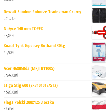
Dewalt Spodnie Robocze Tradesman Czarny
241,21
zł
Nożyce 140 mm TOPEX
38,84
zł
Knauf Tynk Gipsowy Rotband 30kg
46,90
zł
Acer H6805Bda (MRJTB1100S)
5 999,00
zł
Stiga Stig 600 (2R3101018/ST2)
4 580,00
zł
Flaga Polski 200x125 3 oczka
43,00
zł