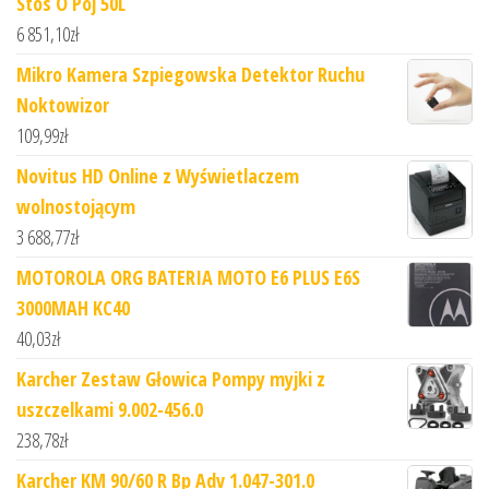
Stos O Poj 50L
6 851,10
zł
Mikro Kamera Szpiegowska Detektor Ruchu
Noktowizor
109,99
zł
Novitus HD Online z Wyświetlaczem
wolnostojącym
3 688,77
zł
MOTOROLA ORG BATERIA MOTO E6 PLUS E6S
3000MAH KC40
40,03
zł
Karcher Zestaw Głowica Pompy myjki z
uszczelkami 9.002-456.0
238,78
zł
Karcher KM 90/60 R Bp Adv 1.047-301.0