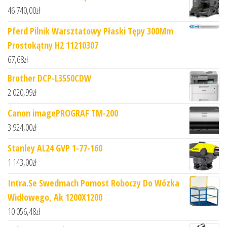
46 740,00
zł
Pferd Pilnik Warsztatowy Płaski Tępy 300Mm
Prostokątny H2 11210307
67,68
zł
Brother DCP-L3550CDW
2 020,99
zł
Canon imagePROGRAF TM-200
3 924,00
zł
Stanley AL24 GVP 1-77-160
1 143,00
zł
Intra.Se Swedmach Pomost Roboczy Do Wózka
Widłowego, Ak 1200X1200
10 056,48
zł