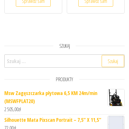
Sprawdź sam
Sprawdź sam
SZUKAJ
Szukaj:
PRODUKTY
Msw Zagęszczarka płytowa 6,5 KM 24m/min
(MSWFPLAT20)
2 505,00
zł
Silhouette Mata Pixscan Portrait – 7,5” X 11,5”
72,00
zł