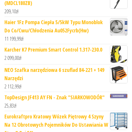
(MDCL180ZB)
209,10
zł
Haier 1Fz Pompa Ciepła 5/5kW Typu Monoblok
Do Co/Cwu/Chłodzenia Au052Fycrb(Hw)
11 199,99
zł
Karcher K7 Premium Smart Control 1.317-230.0
2 099,00
zł
NEO Szafka narzędziowa 6 szuflad 84-221 + 149
Narzędzi
2 112,99
zł
TopDesign JF413 AY FN - Znak "SIARKOWODÓR"
25,83
zł
Eurokraftpro Kratowy Wózek Piętrowy 4 Szyny
Na 12 Obrotowych Pojemników Do Ustawiania W