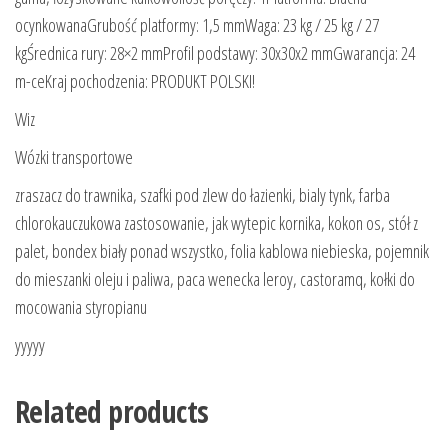
ocynkowanaGrubość platformy: 1,5 mmWaga: 23 kg / 25 kg / 27
kgŚrednica rury: 28×2 mmProfil podstawy: 30x30x2 mmGwarancja: 24
m-ceKraj pochodzenia: PRODUKT POLSKI!
Wiz
Wózki transportowe
zraszacz do trawnika, szafki pod zlew do łazienki, bialy tynk, farba
chlorokauczukowa zastosowanie, jak wytepic kornika, kokon os, stół z
palet, bondex biały ponad wszystko, folia kablowa niebieska, pojemnik
do mieszanki oleju i paliwa, paca wenecka leroy, castoramq, kołki do
mocowania styropianu
yyyyy
Related products