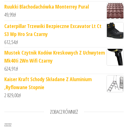
Ruukki Blachodachówka Monterrey Pural
49,99
zł
Caterpillar Trzewiki Bezpieczne Excavator Lt Ct
S3 Wp Hro Sra Czarny
612,54
zł
Mustek Czytnik Kodów Kreskowych Z Uchwytem
Mk40Ii 2Wn Wifi Czarny
624,91
zł
Kaiser Kraft Schody Składane Z Aluminium
,Ryflowane Stopnie
2 829,00
zł
ZOBACZ RÓWNIEŻ
zzzzz