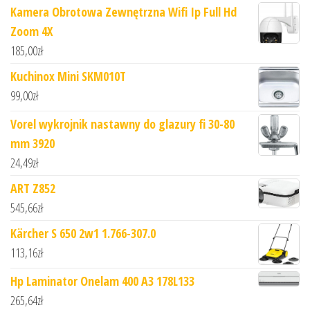
Kamera Obrotowa Zewnętrzna Wifi Ip Full Hd
Zoom 4X
185,00
zł
Kuchinox Mini SKM010T
99,00
zł
Vorel wykrojnik nastawny do glazury fi 30-80
mm 3920
24,49
zł
ART Z852
545,66
zł
Kärcher S 650 2w1 1.766-307.0
113,16
zł
Hp Laminator Onelam 400 A3 178L133
265,64
zł