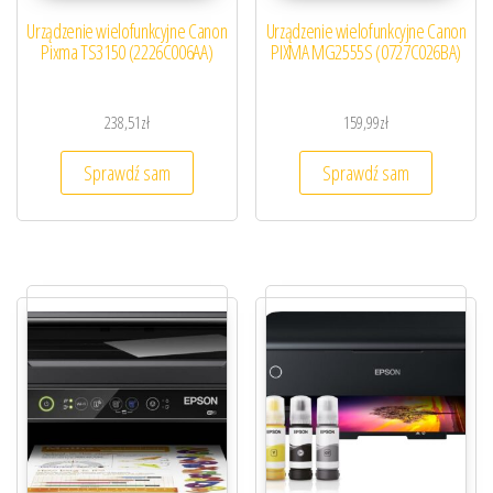
Urządzenie wielofunkcyjne Canon
Urządzenie wielofunkcyjne Canon
Pixma TS3150 (2226C006AA)
PIXMA MG2555S (0727C026BA)
238,51
zł
159,99
zł
Sprawdź sam
Sprawdź sam