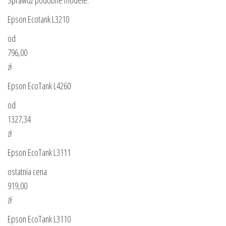
Sprawdż podobne modele:
Epson Ecotank L3210
od
796,00
zł
Epson EcoTank L4260
od
1327,34
zł
Epson EcoTank L3111
ostatnia cena
919,00
zł
Epson EcoTank L3110