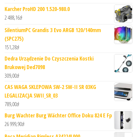
Karcher ProHD 200 1.520-980.0
2 488,16
zł
SilentiumPC Grandis 3 Evo ARGB 120/140mm
(SPC275)
151,28
zł
Dedra Urządzenie Do Czyszczenia Kostki
Brukowej Ded7098
309,00
zł
CAS WAGA SKLEPOWA SW-2 SW-II SR 03KG
LEGALIZACJA SWII_SR_03
789,00
zł
Burg Wachter Burg Wächter Office Doku 824 E Fp
26 999,90
zł
Roca Meridian Rimless A34224L000