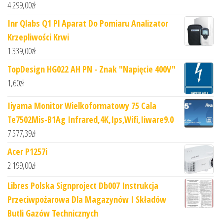
4 299,00
zł
Inr Qlabs Q1 Pl Aparat Do Pomiaru Analizator
Krzepliwości Krwi
1 339,00
zł
TopDesign HG022 AH PN - Znak "Napięcie 400V"
1,60
zł
Iiyama Monitor Wielkoformatowy 75 Cala
Te7502Mis-B1Ag Infrared,4K,Ips,Wifi,Iiware9.0
7 577,39
zł
Acer P1257i
2 199,00
zł
Libres Polska Signproject Db007 Instrukcja
Przeciwpożarowa Dla Magazynów I Składów
Butli Gazów Technicznych