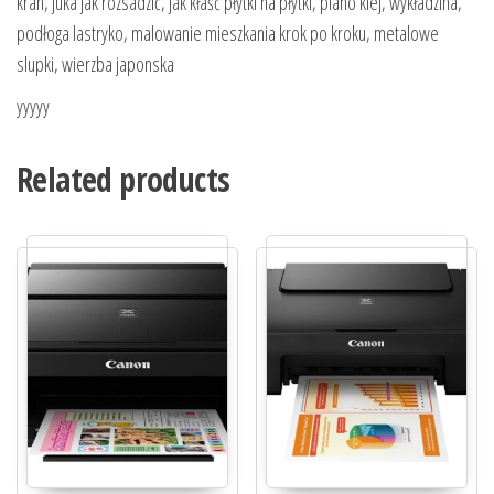
kran, juka jak rozsadzić, jak kłaść płytki na płytki, piano klej, wykładzina,
podłoga lastryko, malowanie mieszkania krok po kroku, metalowe
slupki, wierzba japonska
yyyyy
Related products