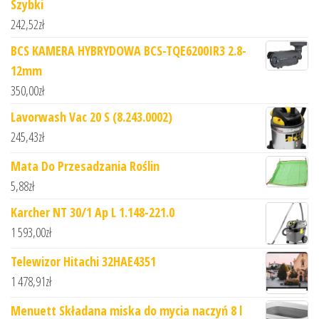
Szybki
242,52
zł
BCS KAMERA HYBRYDOWA BCS-TQE6200IR3 2.8-
12mm
350,00
zł
Lavorwash Vac 20 S (8.243.0002)
245,43
zł
Mata Do Przesadzania Roślin
5,88
zł
Karcher NT 30/1 Ap L 1.148-221.0
1 593,00
zł
Telewizor Hitachi 32HAE4351
1 478,91
zł
Menuett Składana miska do mycia naczyń 8 l