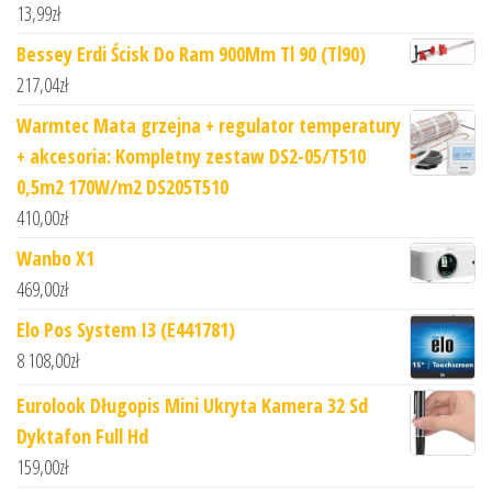
13,99
zł
Bessey Erdi Ścisk Do Ram 900Mm Tl 90 (Tl90)
217,04
zł
Warmtec Mata grzejna + regulator temperatury
+ akcesoria: Kompletny zestaw DS2-05/T510
0,5m2 170W/m2 DS205T510
410,00
zł
Wanbo X1
469,00
zł
Elo Pos System I3 (E441781)
8 108,00
zł
Eurolook Długopis Mini Ukryta Kamera 32 Sd
Dyktafon Full Hd
159,00
zł