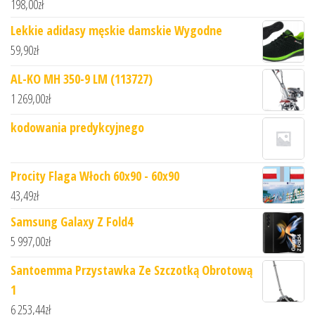
198,00
zł
Lekkie adidasy męskie damskie Wygodne
59,90
zł
AL-KO MH 350-9 LM (113727)
1 269,00
zł
kodowania predykcyjnego
Procity Flaga Włoch 60x90 - 60x90
43,49
zł
Samsung Galaxy Z Fold4
5 997,00
zł
Santoemma Przystawka Ze Szczotką Obrotową
1
6 253,44
zł