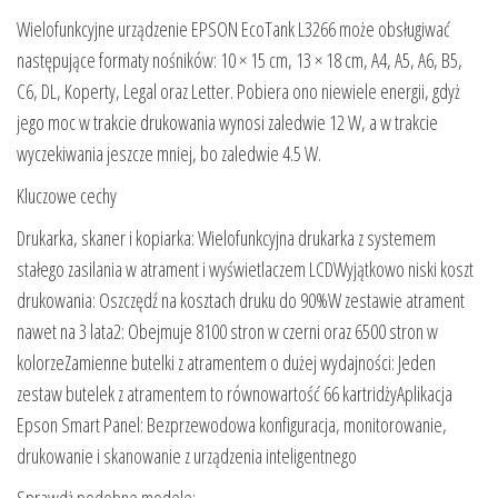
Wielofunkcyjne urządzenie EPSON EcoTank L3266 może obsługiwać
następujące formaty nośników: 10 × 15 cm, 13 × 18 cm, A4, A5, A6, B5,
C6, DL, Koperty, Legal oraz Letter. Pobiera ono niewiele energii, gdyż
jego moc w trakcie drukowania wynosi zaledwie 12 W, a w trakcie
wyczekiwania jeszcze mniej, bo zaledwie 4.5 W.
Kluczowe cechy
Drukarka, skaner i kopiarka: Wielofunkcyjna drukarka z systemem
stałego zasilania w atrament i wyświetlaczem LCDWyjątkowo niski koszt
drukowania: Oszczędź na kosztach druku do 90%W zestawie atrament
nawet na 3 lata2: Obejmuje 8100 stron w czerni oraz 6500 stron w
kolorzeZamienne butelki z atramentem o dużej wydajności: Jeden
zestaw butelek z atramentem to równowartość 66 kartridżyAplikacja
Epson Smart Panel: Bezprzewodowa konfiguracja, monitorowanie,
drukowanie i skanowanie z urządzenia inteligentnego