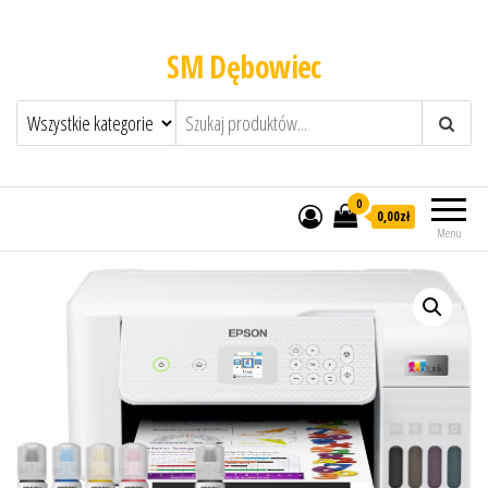
SM Dębowiec
0
0,00zł
Menu