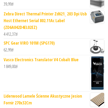
39,99
zł
Zebra Direct Thermal Printer Zd621_ 203 Dpi Usb
Host Ethernet Serial 802.11Ac Label
(ZD6A042D4EL02EZ)
4 412,37
zł
SPC Gear VIRO 101M (SPG170)
62,99
zł
Vasco Electronics Translator V4 Cobalt Blue
1 849,00
zł
Liderwood Lamele Ścienne Akustyczne Jesion
Fornir 270x32Cm