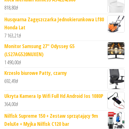
818,80
zł
Husqvarna Zagęszczarka Jednokierunkowa Lf80
Honda Lat
7 163,21
zł
Monitor Samsung 27" Odyssey G5
(LS27AG520NUXEN)
1 490,00
zł
Krzesło biurowe Patty, czarny
692,49
zł
Ukryta Kamera Ip Wifi Full Hd Android Ios 1080P
364,00
zł
Nilfisk Supreme 150 + Zestaw sprzątający 9m
DeluXe + Myjka Nilfisk C120 bar