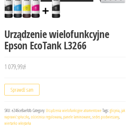
Urządzenie wielofunkcyjne
Epson EcoTank L3266
1 079,99
zł
Sprawdź sam
SKU:
e246ce8aefdb
Category:
Urządzenia wielofunkcyjne atramentowe
Tags:
glicynia
,
jak
naprawić spłuczkę
,
ościeżnica regulowana
,
panele laminowane
,
sedes podwieszany
,
wiertarko wkrętarka