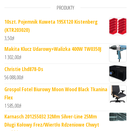
PRODUKTY
10szt. Pojemnik Kuweta 195X120 Kistenberg
(KTR203020)
3,50
zł
Makita Klucz Udarowy+Walizka 400W TW0350J
1 302,00
zł
Christie Lhd878-Ds
56 088,00
zł
Grospol Fotel Biurowy Moon Wood Black Tkanina
Flex
1 585,00
zł
Karnasch 201255032 32Mm Silver-Line 25Mm
Długi Kołowy Frez/Wiertło Rdzeniowe Chwyt