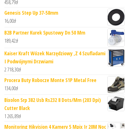
458,79
zł
Genesis Step Up 37-58mm
16,00
zł
B2B Partner Kurek Spustowy Dn 50 Mm
189,42
zł
Kaiser Kraft Wózek Narzędziowy ,Z 4 Szufladami
I Podwójnymi Drzwiami
2 718,30
zł
Procera Buty Robocze Monte S1P Metal Free
134,00
zł
Bixolon Srp 382 Usb Rs232 8 Dots/Mm (203 Dpi)
Cutter Black
1 265,89
zł
Monitoring Hikvision 4 Kamery 5 Mpix Ir 20M Noc