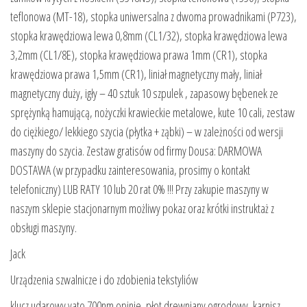
teflonowa (MT-18), stopka uniwersalna z dwoma prowadnikami (P723),
stopka krawędziowa lewa 0,8mm (CL1/32), stopka krawędziowa lewa
3,2mm (CL1/8E), stopka krawędziowa prawa 1mm (CR1), stopka
krawędziowa prawa 1,5mm (CR1), liniał magnetyczny mały, liniał
magnetyczny duży, igły – 40 sztuk 10 szpulek , zapasowy bębenek ze
sprężynką hamującą, nożyczki krawieckie metalowe, kute 10 cali, zestaw
do ciężkiego/ lekkiego szycia (płytka + ząbki) – w zależności od wersji
maszyny do szycia. Zestaw gratisów od firmy Dousa: DARMOWA
DOSTAWA (w przypadku zainteresowania, prosimy o kontakt
telefoniczny) LUB RATY 10 lub 20 rat 0% !!! Przy zakupie maszyny w
naszym sklepie stacjonarnym możliwy pokaz oraz krótki instruktaż z
obsługi maszyny.
Jack
Urządzenia szwalnicze i do zdobienia tekstyliów
klucz udarowy yato 700nm opinie, płot drewniany ogrodowy, karnisz