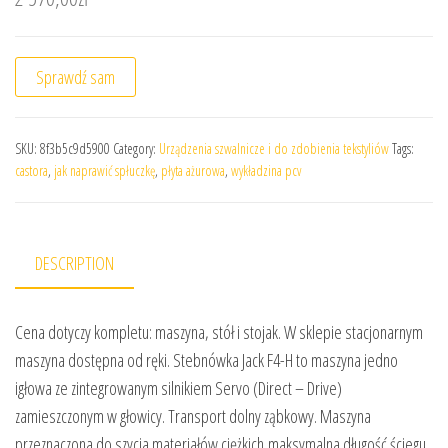
Sprawdź sam
SKU:
8f3b5c9d5900
Category:
Urządzenia szwalnicze i do zdobienia tekstyliów
Tags:
castora
,
jak naprawić spłuczkę
,
płyta ażurowa
,
wykładzina pcv
DESCRIPTION
Cena dotyczy kompletu: maszyna, stół i stojak. W sklepie stacjonarnym
maszyna dostępna od ręki. Stebnówka Jack F4-H to maszyna jedno
igłowa ze zintegrowanym silnikiem Servo (Direct – Drive)
zamieszczonym w głowicy. Transport dolny ząbkowy. Maszyna
przeznaczona do szycia materiałów ciężkich,maksymalna długość ściegu