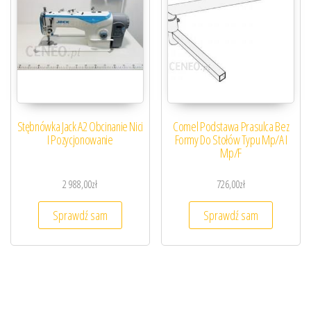
Stębnówka Jack A2 Obcinanie Nici
Comel Podstawa Prasulca Bez
I Pozycjonowanie
Formy Do Stołów Typu Mp/A I
Mp/F
2 988,00
zł
726,00
zł
Sprawdź sam
Sprawdź sam