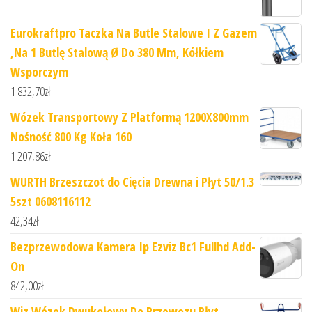
Eurokraftpro Taczka Na Butle Stalowe I Z Gazem
,Na 1 Butlę Stalową Ø Do 380 Mm, Kółkiem
Wsporczym
1 832,70
zł
Wózek Transportowy Z Platformą 1200X800mm
Nośność 800 Kg Koła 160
1 207,86
zł
WURTH Brzeszczot do Cięcia Drewna i Płyt 50/1.3
5szt 0608116112
42,34
zł
Bezprzewodowa Kamera Ip Ezviz Bc1 Fullhd Add-
On
842,00
zł
Wiz Wózek Dwukołowy Do Przewozu Płyt