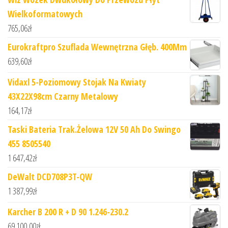
Wielkoformatowych
765,06
zł
Eurokraftpro Szuflada Wewnętrzna Głęb. 400Mm
639,60
zł
Vidaxl 5-Poziomowy Stojak Na Kwiaty
43X22X98cm Czarny Metalowy
164,17
zł
Taski Bateria Trak.Żelowa 12V 50 Ah Do Swingo
455 8505540
1 647,42
zł
DeWalt DCD708P3T-QW
1 387,99
zł
Karcher B 200 R + D 90 1.246-230.2
69 100,00
zł