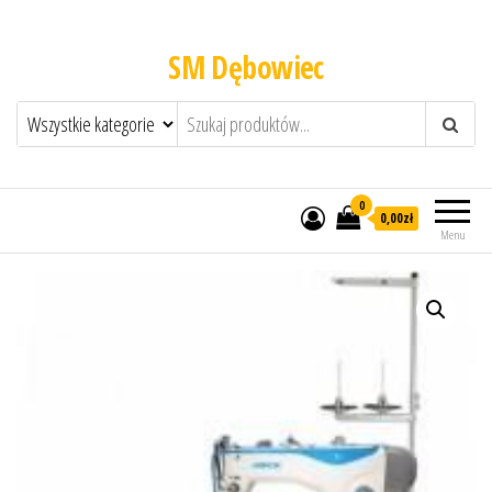
SM Dębowiec
0
0,00zł
Menu