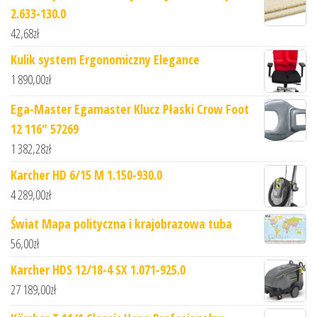
2.633-130.0
42,68
zł
Kulik system Ergonomiczny Elegance
1 890,00
zł
Ega-Master Egamaster Klucz Płaski Crow Foot
12 116" 57269
1 382,28
zł
Karcher HD 6/15 M 1.150-930.0
4 289,00
zł
Świat Mapa polityczna i krajobrazowa tuba
56,00
zł
Karcher HDS 12/18-4 SX 1.071-925.0
27 189,00
zł