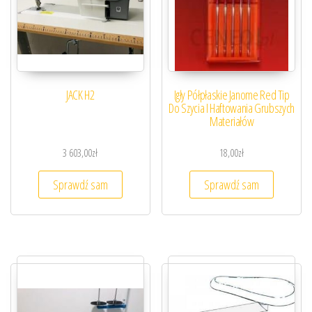
JACK H2
Igły Półpłaskie Janome Red Tip
Do Szycia I Haftowania Grubszych
Materiałów
3 603,00
zł
18,00
zł
Sprawdź sam
Sprawdź sam