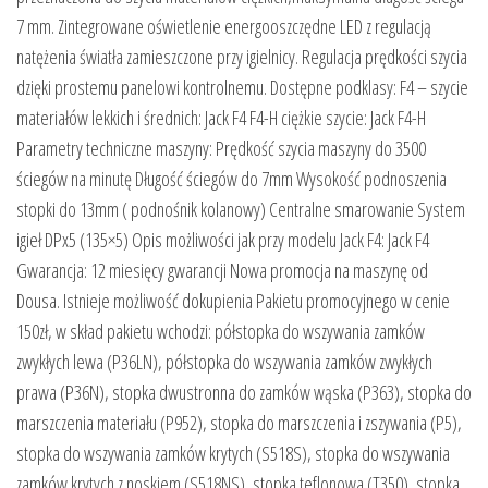
7 mm. Zintegrowane oświetlenie energooszczędne LED z regulacją
natężenia światła zamieszczone przy igielnicy. Regulacja prędkości szycia
dzięki prostemu panelowi kontrolnemu. Dostępne podklasy: F4 – szycie
materiałów lekkich i średnich: Jack F4 F4-H ciężkie szycie: Jack F4-H
Parametry techniczne maszyny: Prędkość szycia maszyny do 3500
ściegów na minutę Długość ściegów do 7mm Wysokość podnoszenia
stopki do 13mm ( podnośnik kolanowy) Centralne smarowanie System
igieł DPx5 (135×5) Opis możliwości jak przy modelu Jack F4: Jack F4
Gwarancja: 12 miesięcy gwarancji Nowa promocja na maszynę od
Dousa. Istnieje możliwość dokupienia Pakietu promocyjnego w cenie
150zł, w skład pakietu wchodzi: półstopka do wszywania zamków
zwykłych lewa (P36LN), półstopka do wszywania zamków zwykłych
prawa (P36N), stopka dwustronna do zamków wąska (P363), stopka do
marszczenia materiału (P952), stopka do marszczenia i zszywania (P5),
stopka do wszywania zamków krytych (S518S), stopka do wszywania
zamków krytych z noskiem (S518NS), stopka teflonowa (T350), stopka