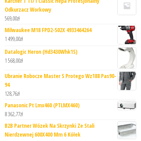
Kärcher T 11/1 Classic Hepa Profesjonalny
Odkurzacz Workowy
569,00
zł
Milwaukee M18 FPD2-502X 4933464264
1 499,00
zł
Datalogic Heron (Hd3430Whk1S)
1 568,00
zł
Ubranie Robocze Master S Protego Wz188 Pas90-
94
128,76
zł
Panasonic Pt Lmx460 (PTLMX460)
8 362,77
zł
B2B Partner Wózek Na Skrzynki Ze Stali
Nierdzewnej 600X400 Mm 6 Kółek