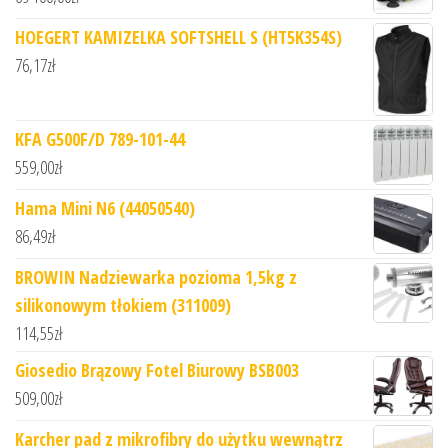
HOEGERT KAMIZELKA SOFTSHELL S (HT5K354S)
76,17
zł
KFA G500F/D 789-101-44
559,00
zł
Hama Mini N6 (44050540)
86,49
zł
BROWIN Nadziewarka pozioma 1,5kg z
silikonowym tłokiem (311009)
114,55
zł
Giosedio Brązowy Fotel Biurowy BSB003
509,00
zł
Karcher pad z mikrofibry do użytku wewnątrz