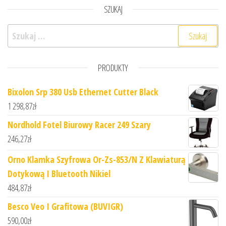
SZUKAJ
Szukaj:
PRODUKTY
Bixolon Srp 380 Usb Ethernet Cutter Black
1 298,87
zł
Nordhold Fotel Biurowy Racer 249 Szary
246,27
zł
Orno Klamka Szyfrowa Or-Zs-853/N Z Klawiaturą
Dotykową I Bluetooth Nikiel
484,87
zł
Besco Veo I Grafitowa (BUVIGR)
590,00
zł