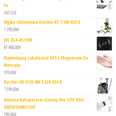
Fv
347,52
zł
Myjka ciśnieniowa Karcher K5 1.180-633.0
1 299,00
zł
JVC DLA-RS3100
81 900,00
zł
Najmniejszy Lokalizator GPS z Magnesem Do
Montażu
339,00
zł
Karcher HD 9/20 4M 1.524-924.0
7 599,00
zł
Awenta Rekuperator ścienny Hrv 125P Pilot
AWENTAHRV125P
799,00
zł