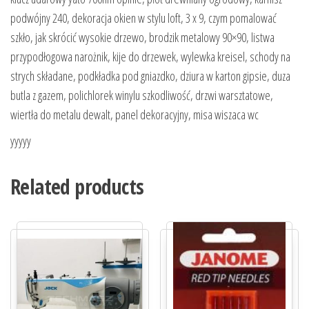
podwójny 240, dekoracja okien w stylu loft, 3 x 9, czym pomalować
szkło, jak skrócić wysokie drzewo, brodzik metalowy 90×90, listwa
przypodłogowa narożnik, kije do drzewek, wylewka kreisel, schody na
strych składane, podkładka pod gniazdko, dziura w karton gipsie, duza
butla z gazem, polichlorek winylu szkodliwość, drzwi warsztatowe,
wiertła do metalu dewalt, panel dekoracyjny, misa wiszaca wc
yyyyy
Related products