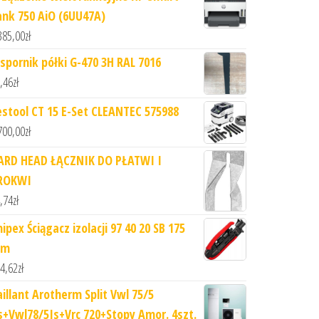
ank 750 AiO (6UU47A)
385,00
zł
spornik półki G-470 3H RAL 7016
,46
zł
estool CT 15 E-Set CLEANTEC 575988
700,00
zł
ARD HEAD ŁĄCZNIK DO PŁATWI I
ROKWI
,74
zł
ipex Ściągacz izolacji 97 40 20 SB 175
m
4,62
zł
aillant Arotherm Split Vwl 75/5
s+Vwl78/5Is+Vrc 720+Stopy Amor. 4szt.