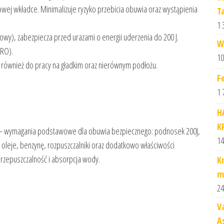
owej wkładce. Minimalizuje ryzyko przebicia obuwia oraz wystąpienia
T
1 
owy), zabezpiecza przed urazami o energii uderzenia do 200 J.
W
HRO).
10
 również do pracy na gładkim oraz nierównym podłożu.
F
1 
H
K
 – wymagania podstawowe dla obuwia bezpiecznego: podnosek 200J,
14
oleje, benzynę, rozpuszczalniki oraz dodatkowo właściwości
 przepuszczalność i absorpcja wody.
Kn
m
24
V
A