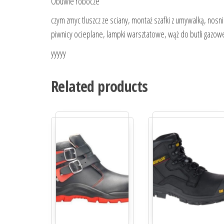
Obuwie robocze
czym zmyc tluszcz ze sciany, montaż szafki z umywalką, nosni
piwnicy ocieplane, lampki warsztatowe, wąż do butli gazow
yyyyy
Related products