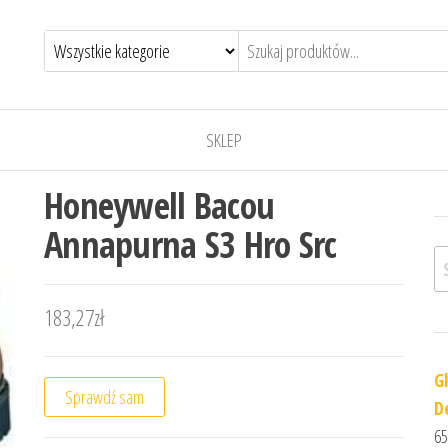
SKLEP
Honeywell Bacou
Annapurna S3 Hro Src
Sz
183,27
zł
G
Sprawdź sam
D
65