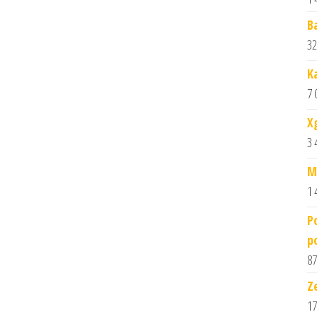
B
32
K
7 
X
3 
M
1 
P
p
87
Z
17