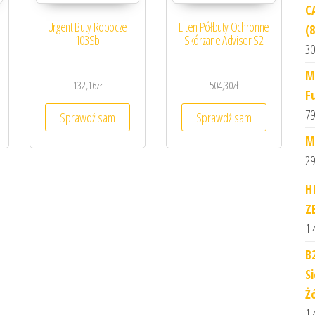
C
Urgent Buty Robocze
Elten Półbuty Ochronne
(
103Sb
Skórzane Adviser S2
30
M
132,16
zł
504,30
zł
F
79
Sprawdź sam
Sprawdź sam
M
29
H
Z
1 
B
S
Ż
1 