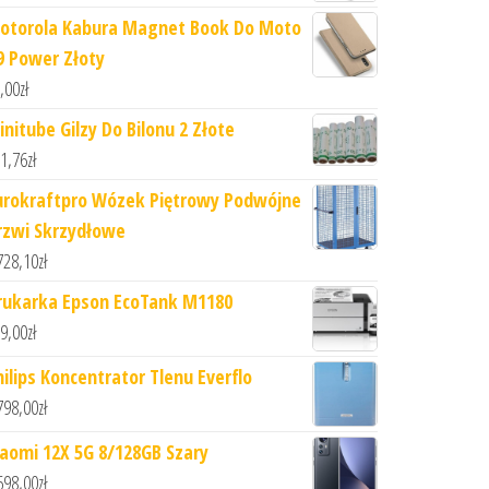
otorola Kabura Magnet Book Do Moto
9 Power Złoty
,00
zł
initube Gilzy Do Bilonu 2 Złote
1,76
zł
urokraftpro Wózek Piętrowy Podwójne
rzwi Skrzydłowe
728,10
zł
rukarka Epson EcoTank M1180
9,00
zł
hilips Koncentrator Tlenu Everflo
798,00
zł
iaomi 12X 5G 8/128GB Szary
698,00
zł