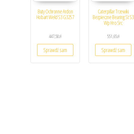
Buty Ochronne Ardon
Caterpillar Trzewiki
Hobart Weld S3 G3257
Bezpieczne Bearing St S3
Wp Hro Src
447,58
zł
551,65
zł
Sprawdź sam
Sprawdź sam