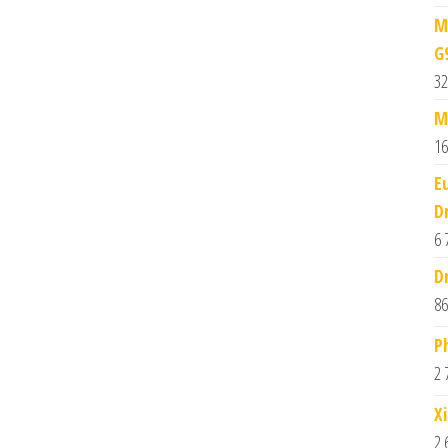
M
G
32
M
16
E
D
6 
D
86
P
2 
X
2 