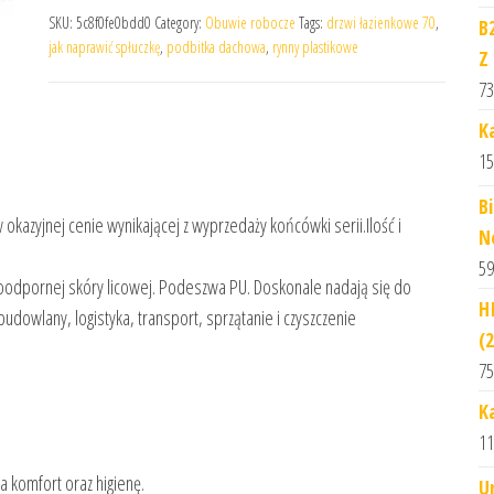
SKU:
5c8f0fe0bdd0
Category:
Obuwie robocze
Tags:
drzwi łazienkowe 70
,
B
jak naprawić spłuczkę
,
podbitka dachowa
,
rynny plastikowe
Z
73
K
15
B
jnej cenie wynikającej z wyprzedaży końcówki serii.Ilość i
N
59
oodpornej skóry licowej. Podeszwa PU. Doskonale nadają się do
H
udowlany, logistyka, transport, sprzątanie i czyszczenie
(
75
K
11
 komfort oraz higienę.
U