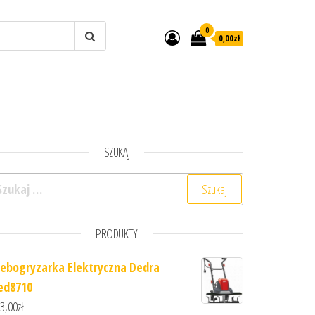
0
0,00zł
SZUKAJ
ukaj:
PRODUKTY
lebogryzarka Elektryczna Dedra
ed8710
3,00
zł