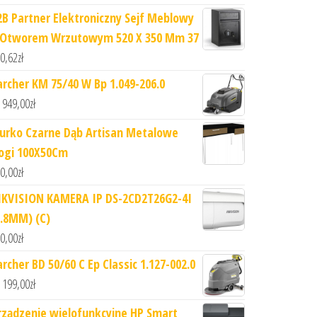
2B Partner Elektroniczny Sejf Meblowy
 Otworem Wrzutowym 520 X 350 Mm 37
0,62
zł
archer KM 75/40 W Bp 1.049-206.0
 949,00
zł
iurko Czarne Dąb Artisan Metalowe
ogi 100X50Cm
0,00
zł
IKVISION KAMERA IP DS-2CD2T26G2-4I
2.8MM) (C)
0,00
zł
archer BD 50/60 C Ep Classic 1.127-002.0
 199,00
zł
rządzenie wielofunkcyjne HP Smart