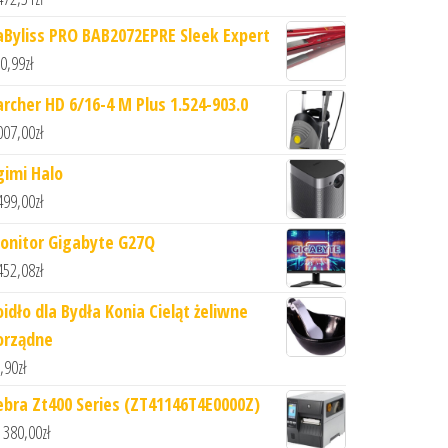
aByliss PRO BAB2072EPRE Sleek Expert
0,99
zł
archer HD 6/16-4 M Plus 1.524-903.0
007,00
zł
gimi Halo
499,00
zł
onitor Gigabyte G27Q
452,08
zł
oidło dla Bydła Konia Cieląt żeliwne
orządne
,90
zł
ebra Zt400 Series (ZT41146T4E0000Z)
 380,00
zł