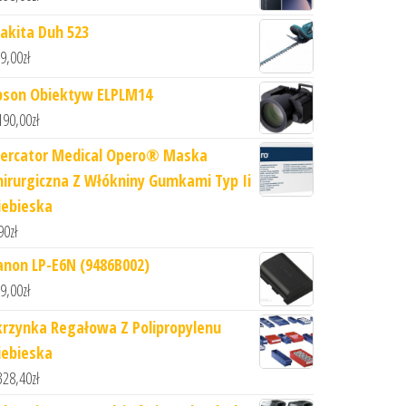
akita Duh 523
9,00
zł
pson Obiektyw ELPLM14
190,00
zł
ercator Medical Opero® Maska
hirurgiczna Z Włókniny Gumkami Typ Ii
iebieska
90
zł
anon LP-E6N (9486B002)
9,00
zł
krzynka Regałowa Z Polipropylenu
iebieska
328,40
zł