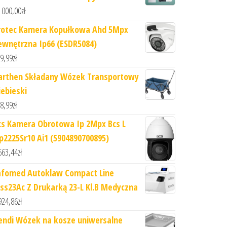
 000,00
zł
rotec Kamera Kopułkowa Ahd 5Mpx
ewnętrzna Ip66 (ESDR5084)
9,99
zł
arthen Składany Wózek Transportowy
iebieski
8,99
zł
cs Kamera Obrotowa Ip 2Mpx Bcs L
ip2225Sr10 Ai1 (5904890700895)
663,44
zł
afomed Autoklaw Compact Line
fss23Ac Z Drukarką 23-L Kl.B Medyczna
924,86
zł
endi Wózek na kosze uniwersalne