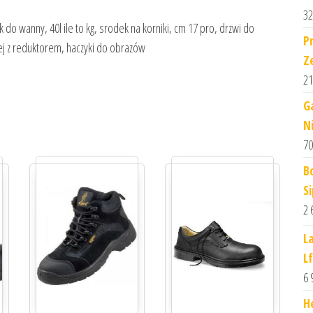
32
k do wanny, 40l ile to kg, srodek na korniki, cm 17 pro, drzwi do
P
ej z reduktorem, haczyki do obrazów
Z
21
G
N
70
B
S
2 
L
L
6 
H