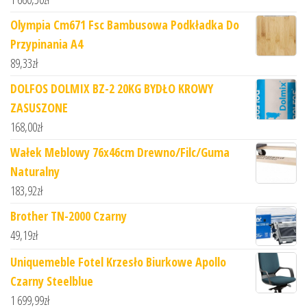
Olympia Cm671 Fsc Bambusowa Podkładka Do
Przypinania A4
89,33
zł
DOLFOS DOLMIX BZ-2 20KG BYDŁO KROWY
ZASUSZONE
168,00
zł
Wałek Meblowy 76x46cm Drewno/Filc/Guma
Naturalny
183,92
zł
Brother TN-2000 Czarny
49,19
zł
Uniquemeble Fotel Krzesło Biurkowe Apollo
Czarny Steelblue
1 699,99
zł