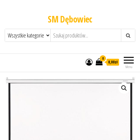
SM Dębowiec
0
0,00zł
Menu