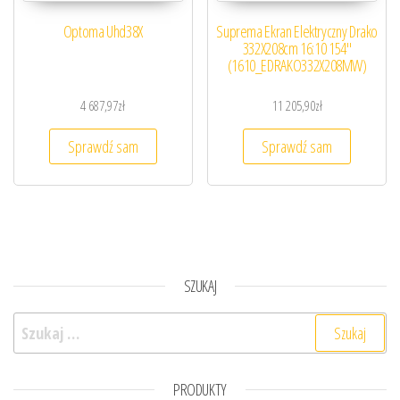
Optoma Uhd38X
Suprema Ekran Elektryczny Drako
332X208cm 16:10 154″
(1610_EDRAKO332X208MW)
4 687,97
zł
11 205,90
zł
Sprawdź sam
Sprawdź sam
SZUKAJ
Szukaj:
PRODUKTY