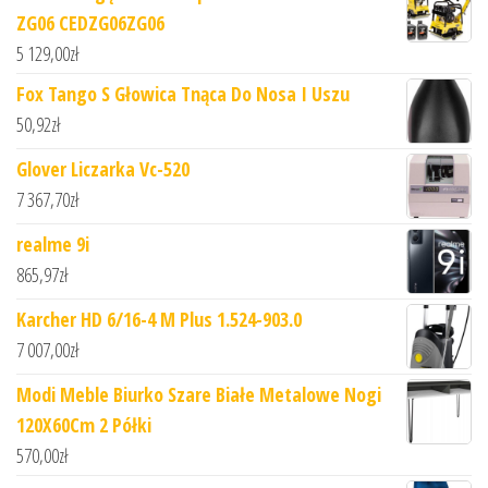
ZG06 CEDZG06ZG06
5 129,00
zł
Fox Tango S Głowica Tnąca Do Nosa I Uszu
50,92
zł
Glover Liczarka Vc-520
7 367,70
zł
realme 9i
865,97
zł
Karcher HD 6/16-4 M Plus 1.524-903.0
7 007,00
zł
Modi Meble Biurko Szare Białe Metalowe Nogi
120X60Cm 2 Półki
570,00
zł