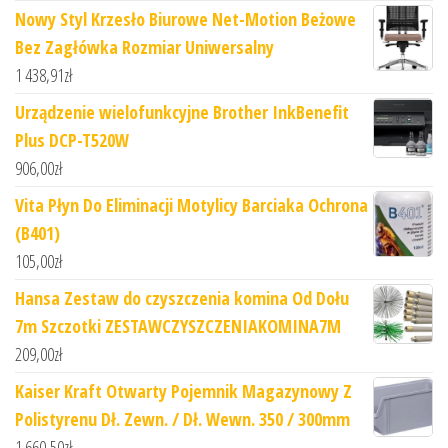
Nowy Styl Krzesło Biurowe Net-Motion Beżowe
Bez Zagłówka Rozmiar Uniwersalny
1 438,91
zł
Urządzenie wielofunkcyjne Brother InkBenefit
Plus DCP-T520W
906,00
zł
Vita Płyn Do Eliminacji Motylicy Barciaka Ochrona
(B401)
105,00
zł
Hansa Zestaw do czyszczenia komina Od Dołu
7m Szczotki ZESTAWCZYSZCZENIAKOMINA7M
209,00
zł
Kaiser Kraft Otwarty Pojemnik Magazynowy Z
Polistyrenu Dł. Zewn. / Dł. Wewn. 350 / 300mm
1 660,50
zł