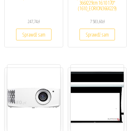
366X229cm 16:10 170″
(1610_EORION366X229)
247,74
zł
7 583,60
zł
Sprawdź sam
Sprawdź sam