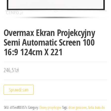
Overmax Ekran Projekcyjny
Semi Automatic Screen 100
16:9 124cm X 221
246,51
zł
Sprawdź sam
SKU:
d15edf00357c
Category:
Ekrany projekcyjne
Tags:
drzwi garażowe
,
farba biała do