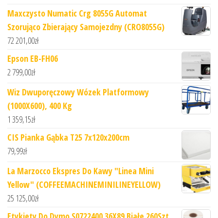
Maxczysto Numatic Crg 8055G Automat
Szorująco Zbierający Samojezdny (CRO8055G)
72 201,00
zł
Epson EB-FH06
2 799,00
zł
Wiz Dwuporęczowy Wózek Platformowy
(1000X600), 400 Kg
1 359,15
zł
CIS Pianka Gąbka T25 7x120x200cm
79,99
zł
La Marzocco Ekspres Do Kawy "Linea Mini
Yellow" (COFFEEMACHINEMINILINEYELLOW)
25 125,00
zł
Etykiety Do Dymo S0722400 36X89 Białe 260Szt.