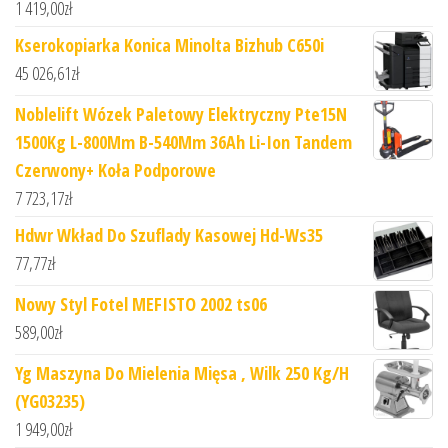
1 419,00
zł
Kserokopiarka Konica Minolta Bizhub C650i
45 026,61
zł
Noblelift Wózek Paletowy Elektryczny Pte15N
1500Kg L-800Mm B-540Mm 36Ah Li-Ion Tandem
Czerwony+ Koła Podporowe
7 723,17
zł
Hdwr Wkład Do Szuflady Kasowej Hd-Ws35
77,77
zł
Nowy Styl Fotel MEFISTO 2002 ts06
589,00
zł
Yg Maszyna Do Mielenia Mięsa , Wilk 250 Kg/H
(YG03235)
1 949,00
zł