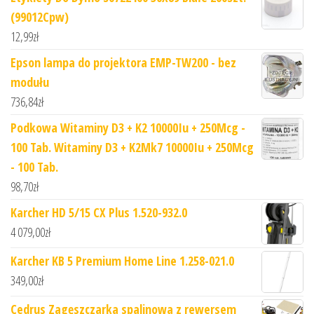
(99012Cpw)
12,99
zł
Epson lampa do projektora EMP-TW200 - bez
modułu
736,84
zł
Podkowa Witaminy D3 + K2 10000Iu + 250Mcg -
100 Tab. Witaminy D3 + K2Mk7 10000Iu + 250Mcg
- 100 Tab.
98,70
zł
Karcher HD 5/15 CX Plus 1.520-932.0
4 079,00
zł
Karcher KB 5 Premium Home Line 1.258-021.0
349,00
zł
Cedrus Zagęszczarka spalinowa z rewersem