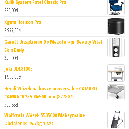
Kulik System Fotel Classic Pro
990,00
zł
Xgimi Horizon Pro
7 999,00
zł
Garett Urządzenie Do Mezoterapii Beauty Vital
Skin Biały
359,00
zł
Juki DDL8100E
1 990,00
zł
Hendi Wózek na kosze uniwersalne CAMBRO
CAMRACK® 500x500 mm (877807)
309,66
zł
Wolfcraft Wózek 5535000 Maksymalne
Obciążenie: 15.7kg 1 Szt.