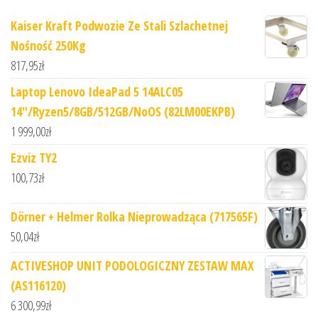
Kaiser Kraft Podwozie Ze Stali Szlachetnej
Nośność 250Kg
817,95
zł
Laptop Lenovo IdeaPad 5 14ALC05
14"/Ryzen5/8GB/512GB/NoOS (82LM00EKPB)
1 999,00
zł
Ezviz TY2
100,73
zł
Dörner + Helmer Rolka Nieprowadząca (717565F)
50,04
zł
ACTIVESHOP UNIT PODOLOGICZNY ZESTAW MAX
(AS116120)
6 300,99
zł