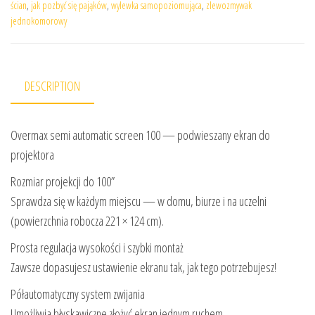
ścian
,
jak pozbyć się pająków
,
wylewka samopoziomująca
,
zlewozmywak
jednokomorowy
DESCRIPTION
Overmax semi automatic screen 100 — podwieszany ekran do
projektora
Rozmiar projekcji do 100”
Sprawdza się w każdym miejscu — w domu, biurze i na uczelni
(powierzchnia robocza 221 × 124 cm).
Prosta regulacja wysokości i szybki montaż
Zawsze dopasujesz ustawienie ekranu tak, jak tego potrzebujesz!
Półautomatyczny system zwijania
Umożliwia błyskawiczne złożyć ekran jednym ruchem.