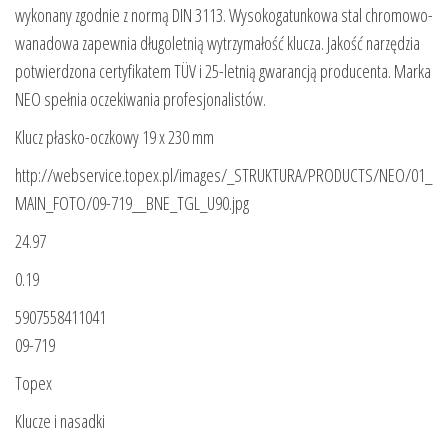
wykonany zgodnie z normą DIN 3113. Wysokogatunkowa stal chromowo-
wanadowa zapewnia długoletnią wytrzymałość klucza. Jakość narzędzia
potwierdzona certyfikatem TÜV i 25-letnią gwarancją producenta. Marka
NEO spełnia oczekiwania profesjonalistów.
Klucz płasko-oczkowy 19 x 230 mm
http://webservice.topex.pl/images/_STRUKTURA/PRODUCTS/NEO/01_
MAIN_FOTO/09-719__BNE_TGL_U90.jpg
24.97
0.19
5907558411041
09-719
Topex
Klucze i nasadki