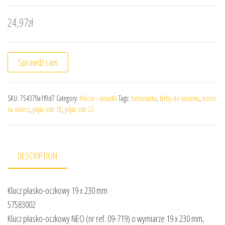
24,97
zł
Sprawdź sam
SKU:
754379a1f9d7
Category:
Klucze i nasadki
Tags:
betoniarka
,
farby do łazienki
,
kosze
na śmieci
,
płyta osb 18
,
płyta osb 22
DESCRIPTION
Klucz płasko-oczkowy 19 x 230 mm
57583002
Klucz płasko-oczkowy NEO (nr ref. 09-719) o wymiarze 19 x 230 mm,