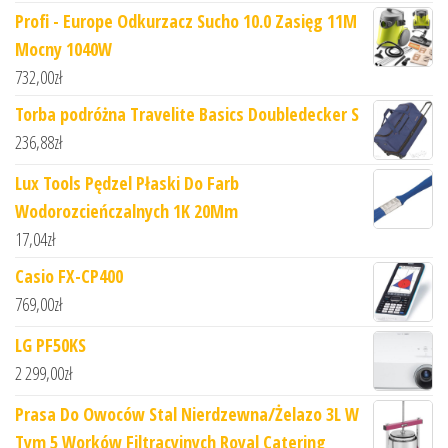
Profi - Europe Odkurzacz Sucho 10.0 Zasięg 11M
Mocny 1040W
732,00
zł
Torba podróżna Travelite Basics Doubledecker S
236,88
zł
Lux Tools Pędzel Płaski Do Farb
Wodorozcieńczalnych 1K 20Mm
17,04
zł
Casio FX-CP400
769,00
zł
LG PF50KS
2 299,00
zł
Prasa Do Owoców Stal Nierdzewna/Żelazo 3L W
Tym 5 Worków Filtracyjnych Royal Catering