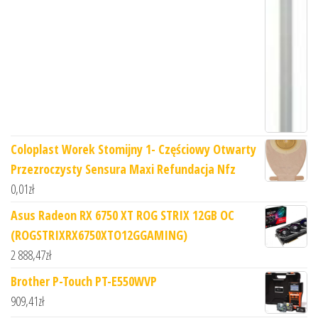
Coloplast Worek Stomijny 1- Częściowy Otwarty
Przezroczysty Sensura Maxi Refundacja Nfz
0,01
zł
Asus Radeon RX 6750 XT ROG STRIX 12GB OC
(ROGSTRIXRX6750XTO12GGAMING)
2 888,47
zł
Brother P-Touch PT-E550WVP
909,41
zł