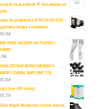
partych na protokole IP niezależnie od
arki.
ampa do projektora HITACHI CP-S275 -
ryginalna lampa z modułem
303,36
zł
ARD HEAD ŁĄCZNIK DO PŁATWI I
ROKWI
,74
zł
AHUA ZESTAW MONITORINGU 4
AMERY CZARNE 2MPX BNC 1TB
835,55
zł
agic Line 470 Safety
835,77
zł
ekkie Klapki Medyczne Czarne Suecos