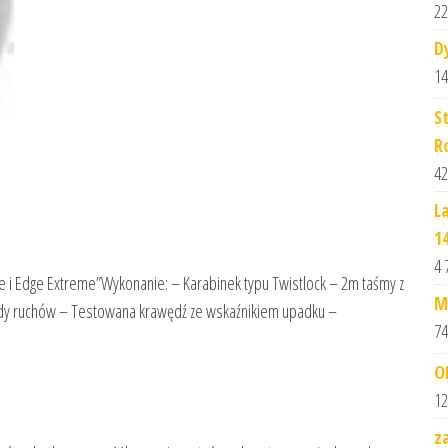
22
D
14
S
R
42
L
1
4 
e i Edge Extreme”Wykonanie: – Karabinek typu Twistlock – 2m taśmy z
M
dy ruchów – Testowana krawędź ze wskaźnikiem upadku –
74
O
12
z