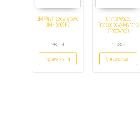
3M Filtry Przeciwpyłowe
Unimet Wózek
3M Fi 5000 P3
Transportowy Młynarka
(Taczawoz2)
598,99
zł
195,88
zł
Sprawdź sam
Sprawdź sam