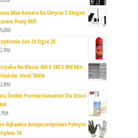
exus Mini Kamera Do Ukrycia Z Długim
zasem Pracy Wifi
9,00
zł
rządzenie Gse 2X Ogse 2X
2,99
zł
krzynka Na Klucze 450 X 380 X 800 Mm ,
0 Haków. Vorel 78436
2,89
zł
aco Środek Przeciw Komarom Dla Dzieci
0ml
,99
zł
eo Rękawice Antyprzecięciowe Pokryte
itrylem 10