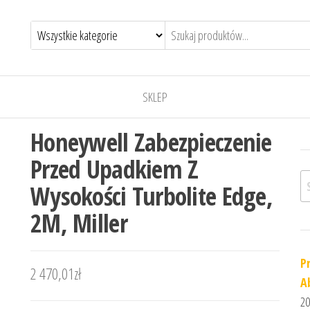
SKLEP
Honeywell Zabezpieczenie
Przed Upadkiem Z
Sz
Wysokości Turbolite Edge,
2M, Miller
P
2 470,01
zł
A
20