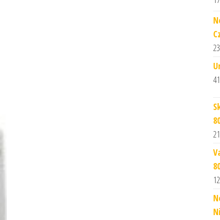
N
C
23
U
41
S
8
21
V
8
12
N
N