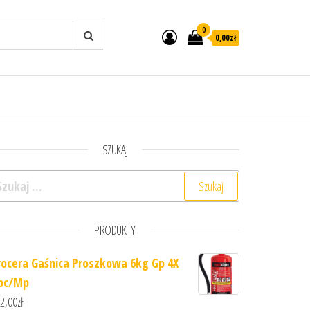
0
0,00zł
SZUKAJ
ukaj:
PRODUKTY
rocera Gaśnica Proszkowa 6kg Gp 4X
bc/Mp
2,00
zł