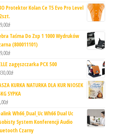
3O Protektor Kolan Ce T5 Evo Pro Level
2szt.
9,00
zł
ebra Taśma Do Zxp 1 1000 Wydruków
zarna (800011101)
9,00
zł
ELLE zagęszczarka PCX 500
330,00
zł
ASZA KURKA NATURKA DLA KUR NIOSEK
5KG SYPKA
,00
zł
ealink Wh66_Dual_Uc Wh66 Dual Uc
sobisty System Konferencji Audio
luetooth Czarny