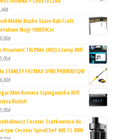
WUSTRONNA + CHUSTECZKA
,44
zł
odi Meble Biurko Szare Dąb Craft
etalowe Nogi 100X50Cm
0,00
zł
p Atrament T6L99Ae (903) Czarny 8Ml
5,05
zł
iła STANLEY FATMAX SFMCPH845M1QW
6,60
zł
egar Mini Kamera Szpiegowska Wifi
kryta Budzik
5,00
zł
ozdrabniacz Cecotec Szatkownica do
arzyw Cecotec SpiralChef 400 1 L 80W
8,00
zł