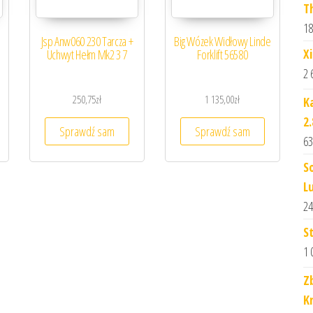
T
18
Jsp Anw060 230 Tarcza +
Big Wózek Widłowy Linde
X
Uchwyt Hełm Mk2 3 7
Forklift 56580
2 
250,75
zł
1 135,00
zł
K
2
Sprawdź sam
Sprawdź sam
63
S
L
24
S
1 
Z
K