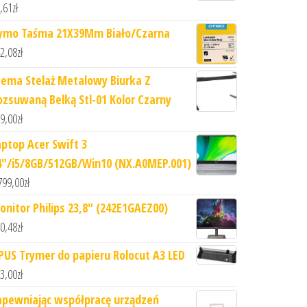
,61
zł
ymo Taśma 21X39Mm Biało/Czarna
2,08
zł
tema Stelaż Metalowy Biurka Z
ozsuwaną Belką Stl-01 Kolor Czarny
9,00
zł
aptop Acer Swift 3
4"/i5/8GB/512GB/Win10 (NX.A0MEP.001)
799,00
zł
onitor Philips 23,8" (242E1GAEZ00)
0,48
zł
PUS Trymer do papieru Rolocut A3 LED
3,00
zł
apewniając współpracę urządzeń