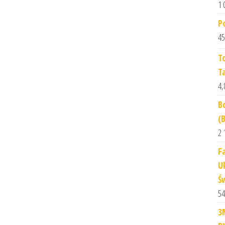
1 
P
45
T
T
4,
B
(
2 
F
U
Ś
54
3