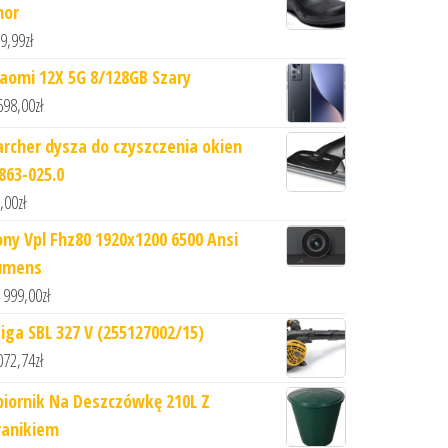
hor
9,99
zł
iaomi 12X 5G 8/128GB Szary
698,00
zł
archer dysza do czyszczenia okien
.863-025.0
,00
zł
ony Vpl Fhz80 1920x1200 6500 Ansi
umens
 999,00
zł
tiga SBL 327 V (255127002/15)
072,74
zł
biornik Na Deszczówkę 210L Z
ranikiem