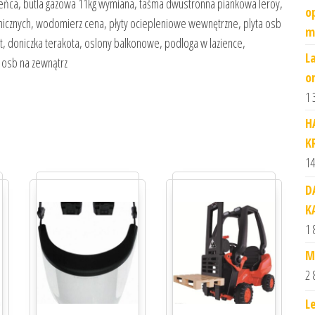
wieńca, butla gazowa 11kg wymiana, taśma dwustronna piankowa leroy,
o
micznych, wodomierz cena, płyty ociepleniowe wewnętrzne, plyta osb
m
t, doniczka terakota, oslony balkonowe, podloga w lazience,
L
 osb na zewnątrz
o
1 
H
K
14
D
K
1 
M
2 
L