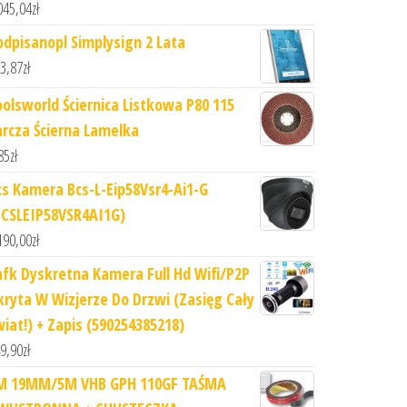
045,04
zł
odpisanopl Simplysign 2 Lata
3,87
zł
oolsworld Ściernica Listkowa P80 115
arcza Ścierna Lamelka
85
zł
cs Kamera Bcs-L-Eip58Vsr4-Ai1-G
BCSLEIP58VSR4AI1G)
190,00
zł
afk Dyskretna Kamera Full Hd Wifi/P2P
kryta W Wizjerze Do Drzwi (Zasięg Cały
wiat!) + Zapis (590254385218)
9,90
zł
M 19MM/5M VHB GPH 110GF TAŚMA