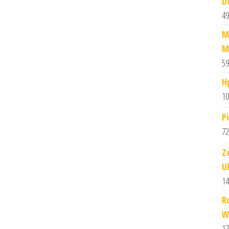
D
49
M
M
59
H
10
P
72
Z
U
14
R
W
17