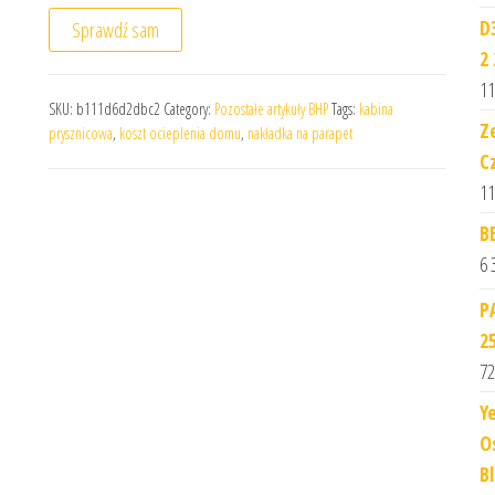
D
Sprawdź sam
2 
11
SKU:
b111d6d2dbc2
Category:
Pozostałe artykuły BHP
Tags:
kabina
Z
prysznicowa
,
koszt ocieplenia domu
,
nakładka na parapet
C
11
B
6 
P
2
72
Y
O
B