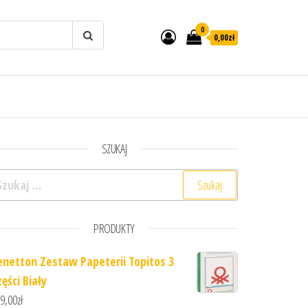
0
0,00zł
SZUKAJ
ukaj:
PRODUKTY
enetton Zestaw Papeterii Topitos 3
ęści Biały
9,00
zł