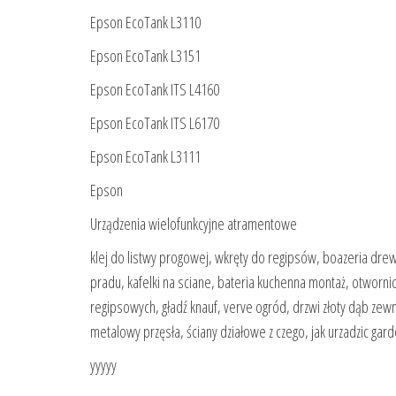
Epson EcoTank L3110
Epson EcoTank L3151
Epson EcoTank ITS L4160
Epson EcoTank ITS L6170
Epson EcoTank L3111
Epson
Urządzenia wielofunkcyjne atramentowe
klej do listwy progowej, wkręty do regipsów, boazeria dre
pradu, kafelki na sciane, bateria kuchenna montaż, otworni
regipsowych, gładź knauf, verve ogród, drzwi złoty dąb zewn
metalowy przęsła, ściany działowe z czego, jak urzadzic gar
yyyyy