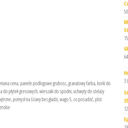
C
50
M
S
15
G
64
H
3 
wniana cena, panele podlogowe grubosc, granatowy farba, korki do
ca do płytek gresowych, wieszaki do spodni, uchwyty do stelaży
S
ętrzne, pomysł na ściany bez gładzi, wago 5, co posadzić, plot
3
derobe
12
E
19