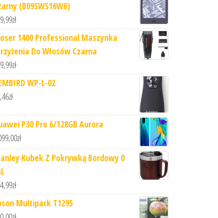
zarny (B09SWS16W6)
9,99
zł
oser 1400 Professional Maszynka
trzyżenia Do Włosów Czarna
9,99
zł
EMBIRD WP-L-02
,46
zł
uawei P30 Pro 6/128GB Aurora
099,00
zł
tanley Kubek Z Pokrywką Bordowy 0
5L
4,99
zł
pson Multipack T1295
0,00
zł