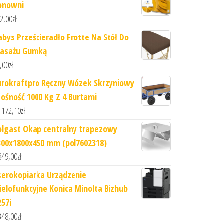
onowni
2,00
zł
abys Prześcieradło Frotte Na Stół Do
asażu Gumką
,00
zł
urokraftpro Ręczny Wózek Skrzyniowy
Nośność 1000 Kg Z 4 Burtami
 172,10
zł
olgast Okap centralny trapezowy
300x1800x450 mm (pol7602318)
849,00
zł
serokopiarka Urządzenie
ielofunkcyjne Konica Minolta Bizhub
257i
348,00
zł