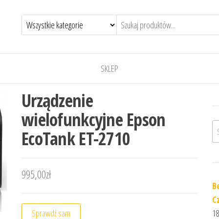
SKLEP
Urządzenie
wielofunkcyjne Epson
Sz
EcoTank ET-2710
995,00
zł
B
Cz
Sprawdź sam
18