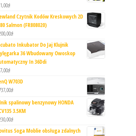
1,00
zł
ewland Czytnik Kodów Kreskowych 2D
r80 Salmon (FR808020)
200,00
zł
ncubato Inkubator Do Jaj Klujnik
ylęgarka 36 Wbudowany Owoskop
utomatyczny In 36Ddi
7,00
zł
enQ W703D
737,00
zł
ilnik spalinowy benzynowy HONDA
CV135 3.5KM
230,00
zł
ovitus Soga Moblie obsługa zdalnych