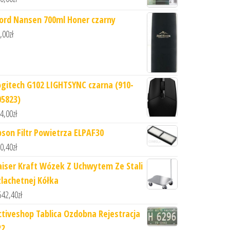
jord Nansen 700ml Honer czarny
,00
zł
ogitech G102 LIGHTSYNC czarna (910-
05823)
4,00
zł
pson Filtr Powietrza ELPAF30
0,40
zł
aiser Kraft Wózek Z Uchwytem Ze Stali
zlachetnej Kółka
542,40
zł
ctiveshop Tablica Ozdobna Rejestracja
22