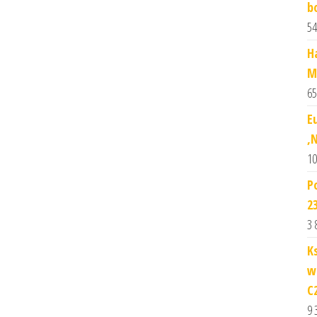
b
54
H
M
65
E
,
10
P
2
3 
K
w
C
9 