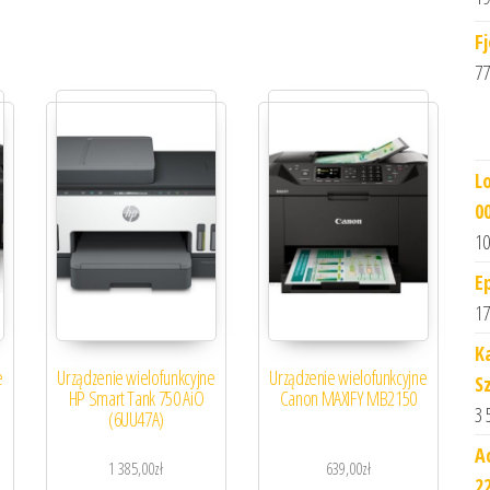
F
77
L
0
10
E
17
K
e
Urządzenie wielofunkcyjne
Urządzenie wielofunkcyjne
S
HP Smart Tank 750 AiO
Canon MAXIFY MB2150
3 
(6UU47A)
A
1 385,00
zł
639,00
zł
2