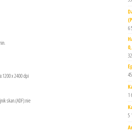
D
(
6 
H
in.
0
32
E
45
a:1200 x 2400 dpi
K
1 
nik skan.(ADF):nie
K
5 
A