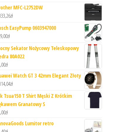
rother MFC-L2752DW
133,26
zł
osch EasyPump 0603947000
9,00
zł
ocny Sekator Nożycowy Teleskopowy
edra 80A022
,00
zł
uawei Watch GT 3 42mm Elegant Złoty
114,04
zł
hk Tsua150 T Shirt Męski Z Krótkim
ękawem Granatowy S
,00
zł
nnovaGoods Lumitor retro
,40
zł