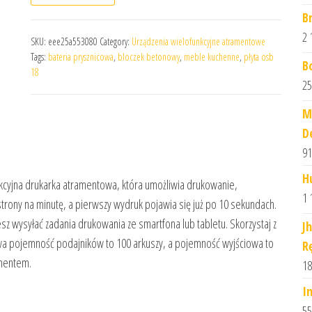
B
2 
SKU:
eee25a553080
Category:
Urządzenia wielofunkcyjne atramentowe
Tags:
bateria prysznicowa
,
bloczek betonowy
,
meble kuchenne
,
płyta osb
B
18
25
M
D
91
H
cyjna drukarka atramentowa, która umożliwia drukowanie,
1 
rony na minutę, a pierwszy wydruk pojawia się już po 10 sekundach.
z wysyłać zadania drukowania ze smartfona lub tabletu. Skorzystaj z
J
owa pojemność podajników to 100 arkuszy, a pojemność wyjściowa to
R
amentem.
18
I
55