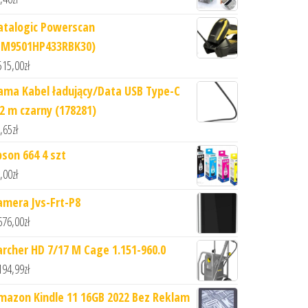
atalogic Powerscan
PM9501HP433RBK30)
515,00
zł
ama Kabel ładujący/Data USB Type-C
,2 m czarny (178281)
,65
zł
pson 664 4 szt
,00
zł
amera Jvs-Frt-P8
676,00
zł
archer HD 7/17 M Cage 1.151-960.0
194,99
zł
mazon Kindle 11 16GB 2022 Bez Reklam