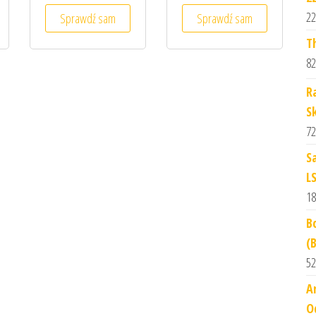
22
Sprawdź sam
Sprawdź sam
T
82
R
S
72
S
L
18
B
(
52
A
O