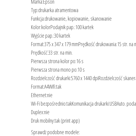
Marka:Epson
Typ:drukarka atramentowa
Funkcja:drukowanie, kopiowanie, skanowanie
Kolor:kolorPodajnik pap.:100 kartek
Wyjście pap.:30 kartek
Format:375 x 347 x 179 mmPrędkość drukowania:15 str. na m
Prędkość:33 str. na min.
Pierwsza strona kolor po:16 s
Pierwsza strona mono po:10 s
Rozdzielczość drukarki:5760 x 1440 dpiRozdzielczość skaner
Format:A4Wifi:tak
Ethernet:nie
Wi-Fi bezpośrednio:takKomunikacja drukarki:USBAuto. podaj
Duplex:nie
Druk mobilny:tak (print app)
Sprawdż podobne modele: