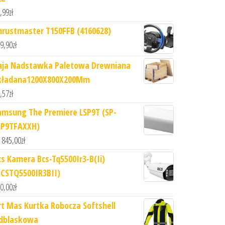
,99
zł
hrustmaster T150FFB (4160628)
9,90
zł
aja Nadstawka Paletowa Drewniana
kładana1200X800X200Mm
,57
zł
amsung The Premiere LSP9T (SP-
SP9TFAXXH)
 845,00
zł
cs Kamera Bcs-Tq5500Ir3-B(Ii)
BCSTQ5500IR3BII)
0,00
zł
rt Mas Kurtka Robocza Softshell
dblaskowa