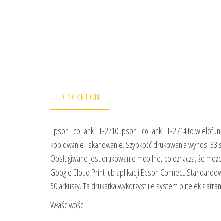
DESCRIPTION
Epson EcoTank ET-2710Epson EcoTank ET-2714 to wielofunk
kopiowanie i skanowanie. Szybkość drukowania wynosi 33 st
Obsługiwane jest drukowanie mobilne, co oznacza, że możes
Google Cloud Print lub aplikacji Epson Connect. Standard
30 arkuszy. Ta drukarka wykorzystuje system butelek z atr
Właściwości