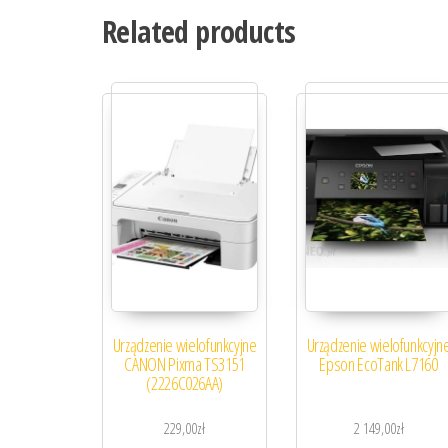
Related products
Urządzenie wielofunkcyjne
Urządzenie wielofunkcyjn
CANON Pixma TS3151
Epson EcoTank L7160
(2226C026AA)
229,00
zł
2 149,00
zł