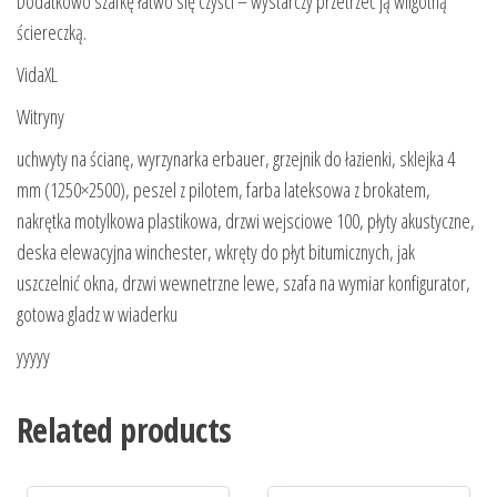
Dodatkowo szafkę łatwo się czyści – wystarczy przetrzeć ją wilgotną
ściereczką.
VidaXL
Witryny
uchwyty na ścianę, wyrzynarka erbauer, grzejnik do łazienki, sklejka 4
mm (1250×2500), peszel z pilotem, farba lateksowa z brokatem,
nakrętka motylkowa plastikowa, drzwi wejsciowe 100, płyty akustyczne,
deska elewacyjna winchester, wkręty do płyt bitumicznych, jak
uszczelnić okna, drzwi wewnetrzne lewe, szafa na wymiar konfigurator,
gotowa gladz w wiaderku
yyyyy
Related products