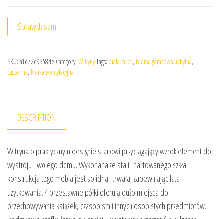
Sprawdź sam
SKU:
a1e72e93584e
Category:
Witryny
Tags:
biała farba
,
brama garażowa uchylna
,
castorma
,
kratka wentylacyjna
DESCRIPTION
Witryna o praktycznym designie stanowi przyciągający wzrok element do
wystroju Twojego domu. Wykonana ze stali i hartowanego szkła
konstrukcja tego mebla jest solidna i trwała, zapewniając lata
użytkowania. 4 przestawne półki oferują dużo miejsca do
przechowywania książek, czasopism i innych osobistych przedmiotów.