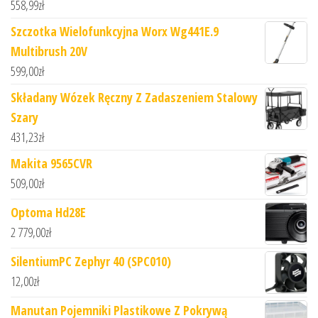
558,99
zł
Szczotka Wielofunkcyjna Worx Wg441E.9
Multibrush 20V
599,00
zł
Składany Wózek Ręczny Z Zadaszeniem Stalowy
Szary
431,23
zł
Makita 9565CVR
509,00
zł
Optoma Hd28E
2 779,00
zł
SilentiumPC Zephyr 40 (SPC010)
12,00
zł
Manutan Pojemniki Plastikowe Z Pokrywą