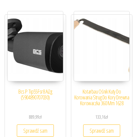
Bcs P Tip55Fsr8 Ai2g
Kotarbau Ośnik Kuty Do
(5904890707030)
Korowania Strug Do Kory Drewna
Korowaczka 360 Mm 1628
889,99
zł
133,16
zł
Sprawdź sam
Sprawdź sam