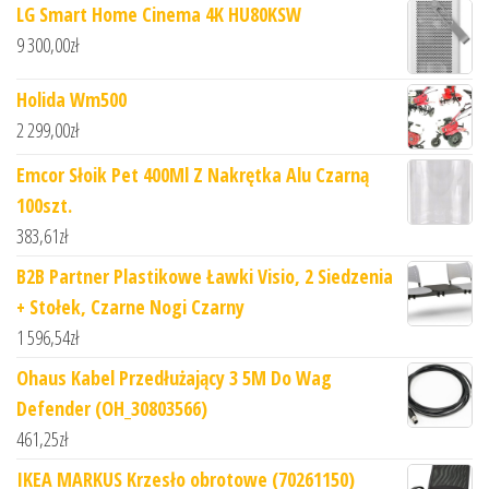
LG Smart Home Cinema 4K HU80KSW
9 300,00
zł
Holida Wm500
2 299,00
zł
Emcor Słoik Pet 400Ml Z Nakrętka Alu Czarną
100szt.
383,61
zł
B2B Partner Plastikowe Ławki Visio, 2 Siedzenia
+ Stołek, Czarne Nogi Czarny
1 596,54
zł
Ohaus Kabel Przedłużający 3 5M Do Wag
Defender (OH_30803566)
461,25
zł
IKEA MARKUS Krzesło obrotowe (70261150)