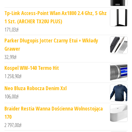
Tp-Link Access-Point Wlan Ax1800 2.4 Ghz, 5 Ghz
1 Szt. (ARCHER TX20U PLUS)
171,03
zł
Parker Długopis Jotter Czarny Etui + Wkłady
Grawer
32,99
zł
Kospel WW-140 Termo Hit
1 258,90
zł
Neo Bluza Robocza Denim Xxl
106,00
zł
Braider Restia Wanna Dościenna Wolnostojąca
170
2 797,00
zł