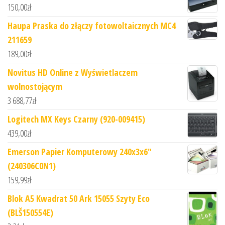
150,00
zł
Haupa Praska do złączy fotowoltaicznych MC4
211659
189,00
zł
Novitus HD Online z Wyświetlaczem
wolnostojącym
3 688,77
zł
Logitech MX Keys Czarny (920-009415)
439,00
zł
Emerson Papier Komputerowy 240x3x6"
(240306C0N1)
159,99
zł
Blok A5 Kwadrat 50 Ark 15055 Szyty Eco
(BLŠ150554E)