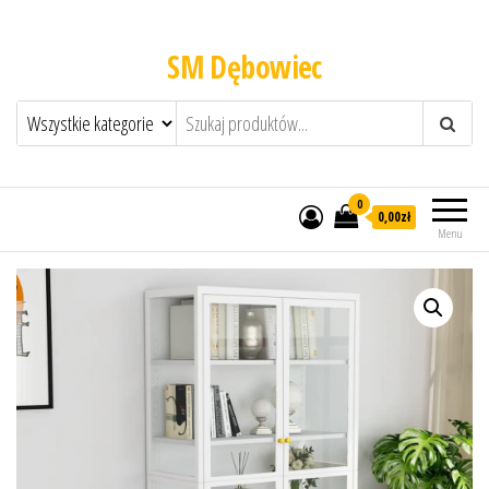
SM Dębowiec
0
0,00zł
Menu