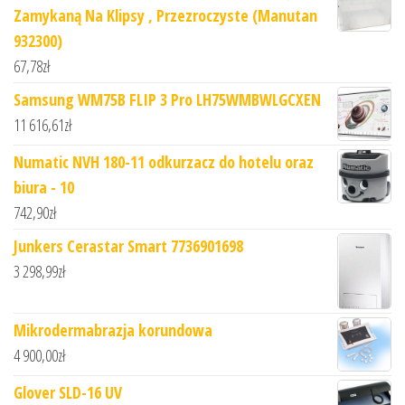
Zamykaną Na Klipsy , Przezroczyste (Manutan
932300)
67,78
zł
Samsung WM75B FLIP 3 Pro LH75WMBWLGCXEN
11 616,61
zł
Numatic NVH 180-11 odkurzacz do hotelu oraz
biura - 10
742,90
zł
Junkers Cerastar Smart 7736901698
3 298,99
zł
Mikrodermabrazja korundowa
4 900,00
zł
Glover SLD-16 UV