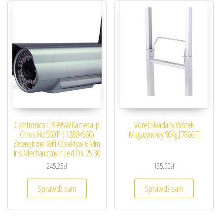
Camtronics Fj 9995W Kamera Ip
Vorel Składany Wózek
Cmos Hd 960 P ( 1280×960)
Magazynowy 90Kg [78661]
Zewnętrzne Wifi Obiektyw 6 Mm
Iris Mechaniczny Ir Led Ok. 25 30
245,25
zł
135,00
zł
Sprawdź sam
Sprawdź sam