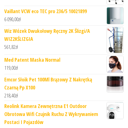
Vaillant VCW eco TEC pro 236/5 10021899
6 090,00
zł
Wiz Wózek Dwukołowy Ręczny 2K Ślizgi/A
WIZ2KŚLIZGIA
561,82
zł
Med Patent Maska Normal
119,00
zł
Emcor Słoik Pet 100Ml Brązowy Z Nakrętką
Czarną Pp X100
218,40
zł
Reolink Kamera Zewnętrzna E1 Outdoor
Obrotowa Wifi Czujnik Ruchu Z Wykrywaniem
Postaci I Pojazdów