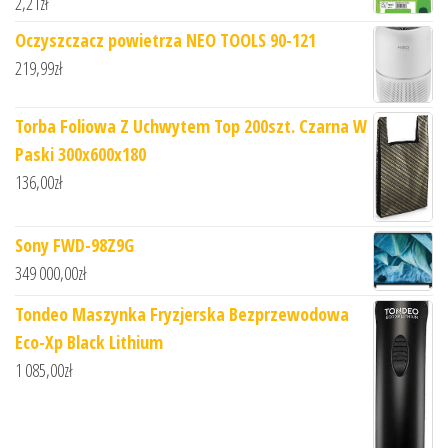
2,21
zł
Oczyszczacz powietrza NEO TOOLS 90-121
219,99
zł
Torba Foliowa Z Uchwytem Top 200szt. Czarna W
Paski 300x600x180
136,00
zł
Sony FWD-98Z9G
349 000,00
zł
Tondeo Maszynka Fryzjerska Bezprzewodowa
Eco-Xp Black Lithium
1 085,00
zł