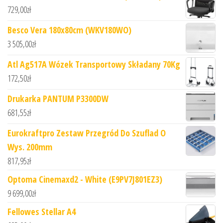
729,00
zł
Besco Vera 180x80cm (WKV180WO)
3 505,00
zł
Atl Ag517A Wózek Transportowy Składany 70Kg
172,50
zł
Drukarka PANTUM P3300DW
681,55
zł
Eurokraftpro Zestaw Przegród Do Szuflad O
Wys. 200mm
817,95
zł
Optoma Cinemaxd2 - White (E9PV7J801EZ3)
9 699,00
zł
Fellowes Stellar A4