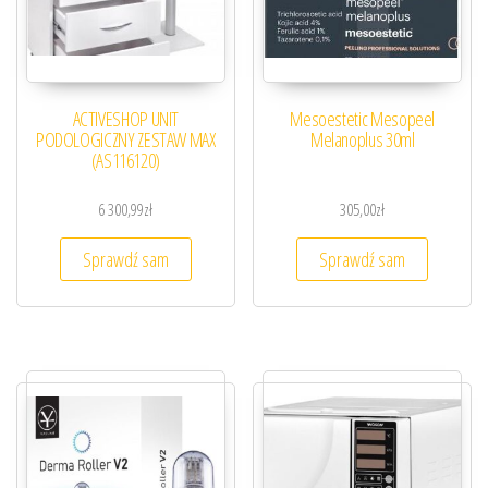
ACTIVESHOP UNIT
Mesoestetic Mesopeel
PODOLOGICZNY ZESTAW MAX
Melanoplus 30ml
(AS116120)
6 300,99
zł
305,00
zł
Sprawdź sam
Sprawdź sam