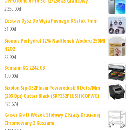
OPPO Reno 6 Pro 5G 12/256GB Grafitowy
2 350,00
zł
Zestaw Dysz Do Węża Piwnego 8 Sztuk 7mm
31,00
zł
Biomus Perhydrol 12% Nadtlenek Wodoru 250Ml
H2O2
22,90
zł
Bomann KG 2242 CB
199,00
zł
Bixolon Srp-352Plusiii Poweredusb 8 Dots/Mm
(203 Dpi) Cutter Black (SRP352PLUSIIICOPWG)
875,67
zł
Kaiser Kraft Wózek Stołowy Z Kraty Drucianej
Chromowany 3 Koszami