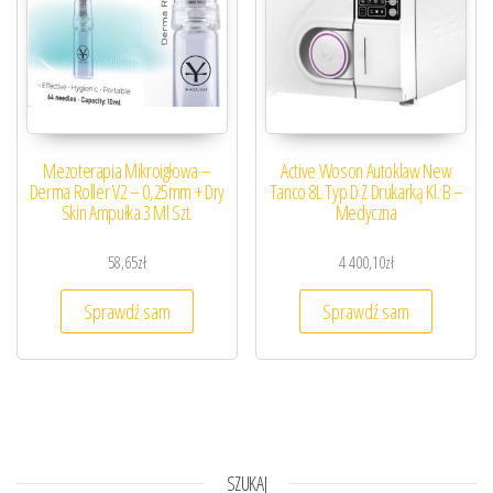
Mezoterapia Mikroigłowa –
Active Woson Autoklaw New
Derma Roller V2 – 0,25mm + Dry
Tanco 8L Typ D Z Drukarką Kl. B –
Skin Ampułka 3 Ml Szt.
Medyczna
58,65
zł
4 400,10
zł
Sprawdź sam
Sprawdź sam
SZUKAJ