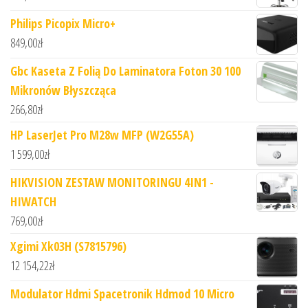
Philips Picopix Micro+
849,00
zł
Gbc Kaseta Z Folią Do Laminatora Foton 30 100
Mikronów Błyszcząca
266,80
zł
HP LaserJet Pro M28w MFP (W2G55A)
1 599,00
zł
HIKVISION ZESTAW MONITORINGU 4IN1 -
HIWATCH
769,00
zł
Xgimi Xk03H (S7815796)
12 154,22
zł
Modulator Hdmi Spacetronik Hdmod 10 Micro