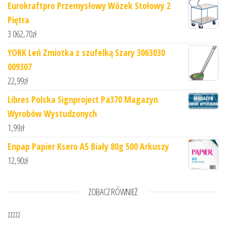
Eurokraftpro Przemysłowy Wózek Stołowy 2
Piętra
3 062,70
zł
YORK Leń Zmiotka z szufelką Szary 3063030
009307
22,99
zł
Libres Polska Signproject Pa370 Magazyn
Wyrobów Wystudzonych
1,99
zł
Enpap Papier Ksero A5 Biały 80g 500 Arkuszy
12,90
zł
ZOBACZ RÓWNIEŻ
zzzzz