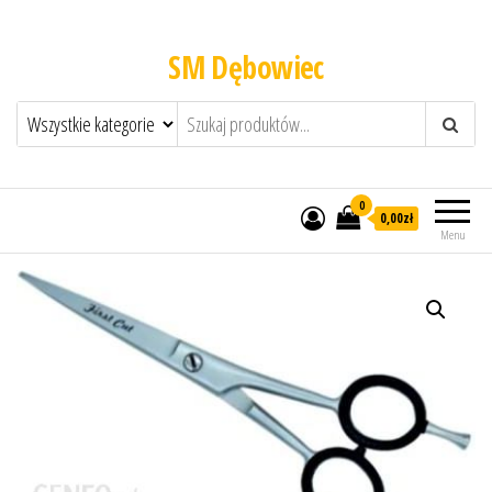
SM Dębowiec
0
0,00zł
Menu