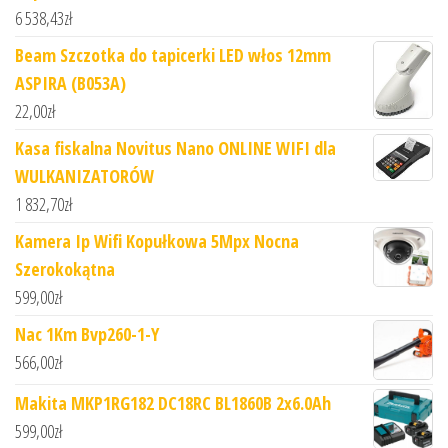
6 538,43
zł
Beam Szczotka do tapicerki LED włos 12mm
ASPIRA (B053A)
22,00
zł
Kasa fiskalna Novitus Nano ONLINE WIFI dla
WULKANIZATORÓW
1 832,70
zł
Kamera Ip Wifi Kopułkowa 5Mpx Nocna
Szerokokątna
599,00
zł
Nac 1Km Bvp260-1-Y
566,00
zł
Makita MKP1RG182 DC18RC BL1860B 2x6.0Ah
599,00
zł