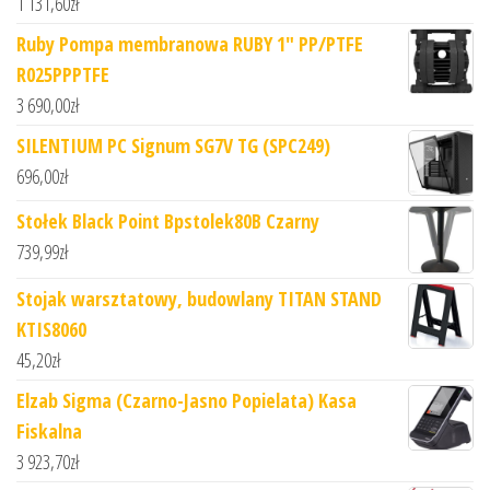
1 131,60
zł
Ruby Pompa membranowa RUBY 1" PP/PTFE
R025PPPTFE
3 690,00
zł
SILENTIUM PC Signum SG7V TG (SPC249)
696,00
zł
Stołek Black Point Bpstolek80B Czarny
739,99
zł
Stojak warsztatowy, budowlany TITAN STAND
KTIS8060
45,20
zł
Elzab Sigma (Czarno-Jasno Popielata) Kasa
Fiskalna
3 923,70
zł