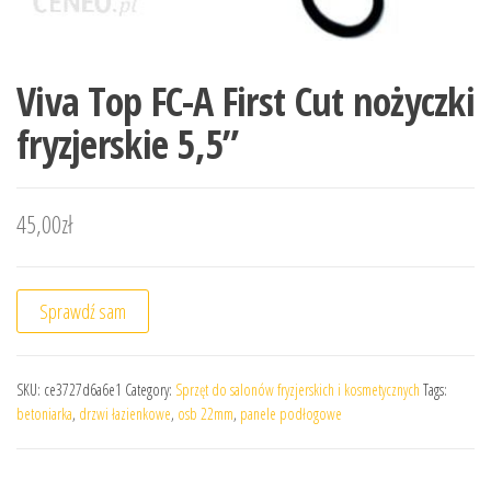
Viva Top FC-A First Cut nożyczki
fryzjerskie 5,5”
45,00
zł
Sprawdź sam
SKU:
ce3727d6a6e1
Category:
Sprzęt do salonów fryzjerskich i kosmetycznych
Tags:
betoniarka
,
drzwi łazienkowe
,
osb 22mm
,
panele podłogowe