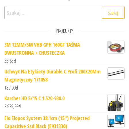
Szukaj:
PRODUKTY
3M 12MM/5M VHB GPH 160GF TAŚMA
DWUSTRONNA + CHUSTECZKA
33,65
zł
Uchwyt Na Etykiety Durable C Profi 200X20Mm
Magnetyczny 171058
180,00
zł
Karcher HD 5/15 C 1.520-930.0
2 979,99
zł
Elo Elopos System 38.1cm (15'') Projected
Capacitive Ssd Black (E931330)