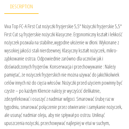
DESCRIPTION
Viva Top FC-A First Cut nożyczki fryzjerskie 5,5″ Nożyczki fryzjerskie 5,5″
First Cut są fryzjerskie nożyczki klasyczne. Ergonomiczny kształt i lekkość
nożyczek pozwala na stabilne,wygodne ułożenie w dłoni. Wykonane z
wysokiej jakości stali nierdzewnej. Klasyczny kształt nożyczek, mikro-
ząbkowanie ostrza. Odpowiednie zarówno dla uczniów jak i
doświadczonych fryzjerów. Konserwacja i przechowywanie : Należy
pamiętać, że nożyczek fryzjerskich nie można używać do jakichkolwiek
celów innych niż do cięcia włosów. Nożyczki przed użyciem powinny być
czyste – po każdym Kliencie należy je wyczyścić delikatnie,
zdezynfekować i osuszyć z nadmiar wilgoci. Smarować śrubę raz w
tygodniu, smarować połączenie przez otwieranie i zamykanie nożyczek,
ale usunąć nadmiar oleju, aby nie spływał po ostrzu. Uniknąć
upuszczenia nożyczki, przechowywać najlepiej w etui w suchym,