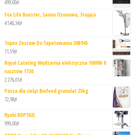
499,00
zł
Fox Life Booster, Sauna Ozonowa, Stojąca
4 540,34
zł
Topex Zestaw Do Tapetowania 20B945
11,59
zł
Royal Catering Wędzarnia elektryczna 1000W 8
rusztów 1730
2 276,01
zł
Pasza dla cieląt Biofeed granulat 25kg
72,98
zł
Ryobi RDP102L
999,00
zł