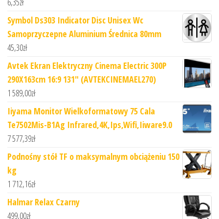
6,35
zł
Symbol Ds303 Indicator Disc Unisex Wc
Samoprzyczepne Aluminium Średnica 80mm
45,30
zł
Avtek Ekran Elektryczny Cinema Electric 300P
290X163cm 16:9 131" (AVTEKCINEMAEL270)
1 589,00
zł
Iiyama Monitor Wielkoformatowy 75 Cala
Te7502Mis-B1Ag Infrared,4K,Ips,Wifi,Iiware9.0
7 577,39
zł
Podnośny stół TF o maksymalnym obciążeniu 150
kg
1 712,16
zł
Halmar Relax Czarny
499,00
zł