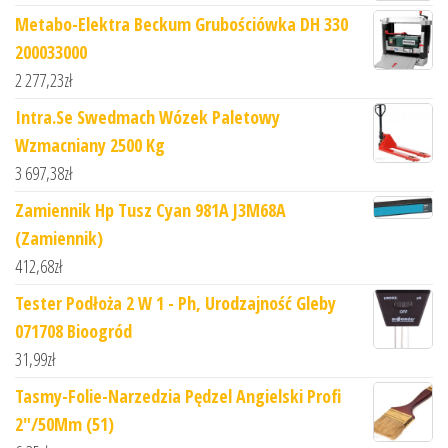
Metabo-Elektra Beckum Grubościówka DH 330
200033000
2 277,23
zł
Intra.Se Swedmach Wózek Paletowy
Wzmacniany 2500 Kg
3 697,38
zł
Zamiennik Hp Tusz Cyan 981A J3M68A
(Zamiennik)
412,68
zł
Tester Podłoża 2 W 1 - Ph, Urodzajność Gleby
071708 Bioogród
31,99
zł
Tasmy-Folie-Narzedzia Pędzel Angielski Profi
2"/50Mm (51)