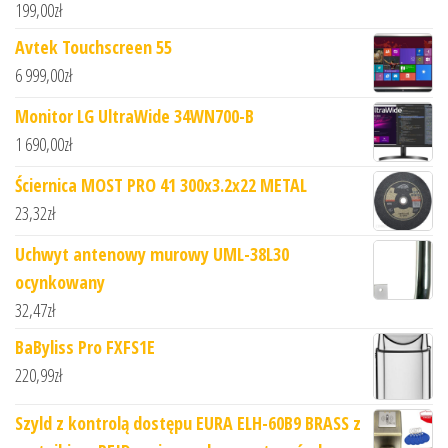
199,00
zł
Avtek Touchscreen 55
6 999,00
zł
Monitor LG UltraWide 34WN700-B
1 690,00
zł
Ściernica MOST PRO 41 300x3.2x22 METAL
23,32
zł
Uchwyt antenowy murowy UML-38L30
ocynkowany
32,47
zł
BaByliss Pro FXFS1E
220,99
zł
Szyld z kontrolą dostępu EURA ELH-60B9 BRASS z