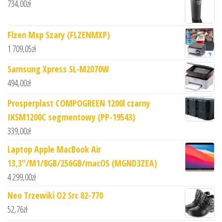
734,00
zł
Flzen Mxp Szary (FLZENMXP)
1 709,05
zł
Samsung Xpress SL-M2070W
494,00
zł
Prosperplast COMPOGREEN 1200l czarny
IKSM1200C segmentowy (PP-19543)
339,00
zł
Laptop Apple MacBook Air
13,3"/M1/8GB/256GB/macOS (MGND3ZEA)
4 299,00
zł
Neo Trzewiki O2 Src 82-770
52,76
zł