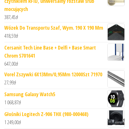
czytnikiem RFID, uniwersalny rozstaw śrub
mocujących
387,45
zł
Wózek Do Transportu Szaf, Wym. 190 X 190 Mm
418,59
zł
Cersanit Tech Line Base + Delfi + Base Smart
Chrom S701641
647,00
zł
Vorel Zszywki 6X13Mm/0,95Mm 12000Szt 71970
27,99
zł
Samsung Galaxy Watch5
1 068,87
zł
Głośniki Logitech Z-906 THX (980-000468)
1 249,00
zł