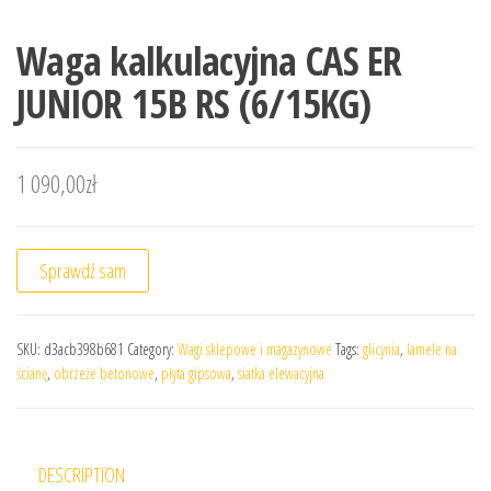
Waga kalkulacyjna CAS ER
JUNIOR 15B RS (6/15KG)
1 090,00
zł
Sprawdź sam
SKU:
d3acb398b681
Category:
Wagi sklepowe i magazynowe
Tags:
glicynia
,
lamele na
ścianę
,
obrzeże betonowe
,
płyta gipsowa
,
siatka elewacyjna
DESCRIPTION