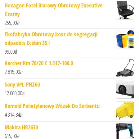
Hexagon Fotel Biurowy Obrotowy Executive
Czarny
255,00
zł
Ekofabryka Obrotowy kosz do segregacji
odpadów Ecobin 35 l
99,00
zł
Karcher Km 70/20 C 1.517-106.0
2 815,00
zł
Sony VPL-PHZ60
12 000,00
zł
Romold Polietylenowy Wózek Do Sorbentu
4 314,84
zł
Makita HR2630
615,00
zł