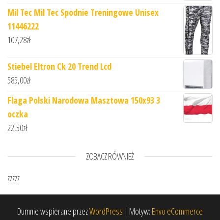
Mil Tec Mil Tec Spodnie Treningowe Unisex
11446222
107,28
zł
Stiebel Eltron Ck 20 Trend Lcd
585,00
zł
Flaga Polski Narodowa Masztowa 150x93 3
oczka
22,50
zł
ZOBACZ RÓWNIEŻ
zzzzz
Dumnie wspierane przez
WordPress
|
Motyw:
Envo eCommerce