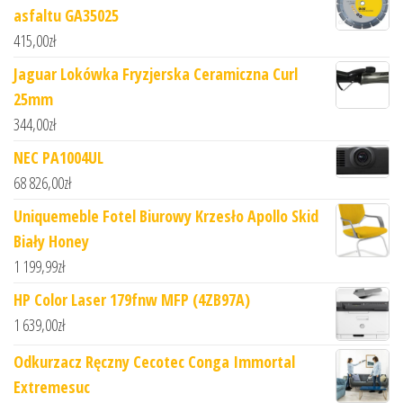
asfaltu GA35025
415,00
zł
Jaguar Lokówka Fryzjerska Ceramiczna Curl
25mm
344,00
zł
NEC PA1004UL
68 826,00
zł
Uniquemeble Fotel Biurowy Krzesło Apollo Skid
Biały Honey
1 199,99
zł
HP Color Laser 179fnw MFP (4ZB97A)
1 639,00
zł
Odkurzacz Ręczny Cecotec Conga Immortal
Extremesuc