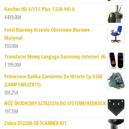
Karcher HD 5/17 C Plus 1.520-941.0
4 439,00
zł
Fotel Biurowy Krzesło Obrotowe Biurowe
Materiał
150,00
zł
Translator Mowy Langogo Darmowy Internet 4G
1 199,00
zł
Primezone Bańka Zamienna Do Hitachi Cp-X260
(LAMP74653ZB11)
303,25
zł
NÓŻ ŚRODKOWY 527527216 DO SYSTEMU REDROCK
197,39
zł
Zebra DS2208-SR SCANNER KIT