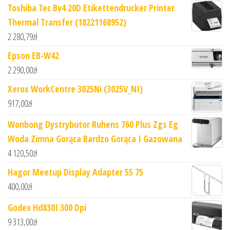
Toshiba Tec Bv4 20D Etikettendrucker Printer
Thermal Transfer (18221168952)
2 280,79
zł
Epson EB-W42
2 290,00
zł
Xerox WorkCentre 3025Ni (3025V_NI)
917,00
zł
Wonbong Dystrybutor Ruhens 760 Plus Zgs Eg
Woda Zimna Gorąca Bardzo Gorąca I Gazowana
4 120,50
zł
Hagor Meetup Display Adapter 55 75
400,00
zł
Godex Hd830I 300 Dpi
9 313,00
zł