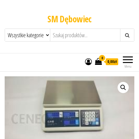
SM Dębowiec
0
0,00zł
Menu