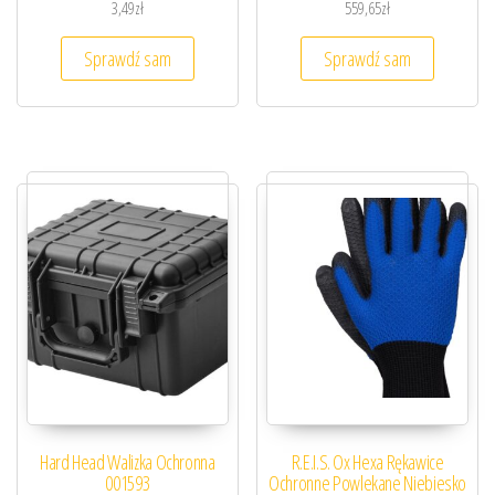
3,49
zł
559,65
zł
Sprawdź sam
Sprawdź sam
Hard Head Walizka Ochronna
R.E.I.S. Ox Hexa Rękawice
001593
Ochronne Powlekane Niebiesko