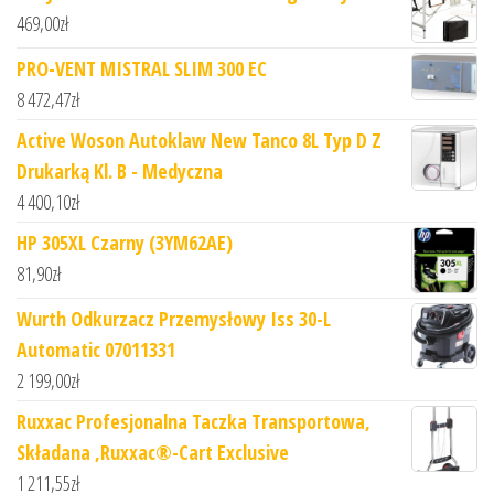
469,00
zł
PRO-VENT MISTRAL SLIM 300 EC
8 472,47
zł
Active Woson Autoklaw New Tanco 8L Typ D Z
Drukarką Kl. B - Medyczna
4 400,10
zł
HP 305XL Czarny (3YM62AE)
81,90
zł
Wurth Odkurzacz Przemysłowy Iss 30-L
Automatic 07011331
2 199,00
zł
Ruxxac Profesjonalna Taczka Transportowa,
Składana ,Ruxxac®-Cart Exclusive
1 211,55
zł