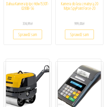
Dahua Kamera Ip Ipc-Hdw1530T-
Kamera do lasu z matrycą 20
0280B-S6
Mpix SpyPoint Force-20
336,99
zł
999,00
zł
Sprawdź sam
Sprawdź sam