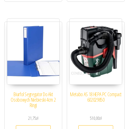
Biurfol Segregator Do Akt
Metabo AS 18 HEPA PC Compact
Osobowych Niebieski 4cm 2
602029850
Ringi
21,75
zł
510,00
zł