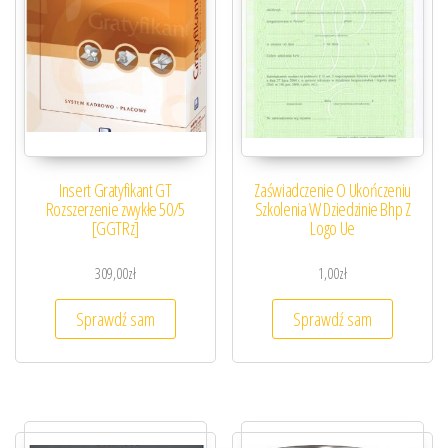
Insert Gratyfikant GT
Zaświadczenie O Ukończeniu
Rozszerzenie zwykłe 50/5
Szkolenia W Dziedzinie Bhp Z
[GGTRz]
Logo Ue
309,00
zł
1,00
zł
Sprawdź sam
Sprawdź sam