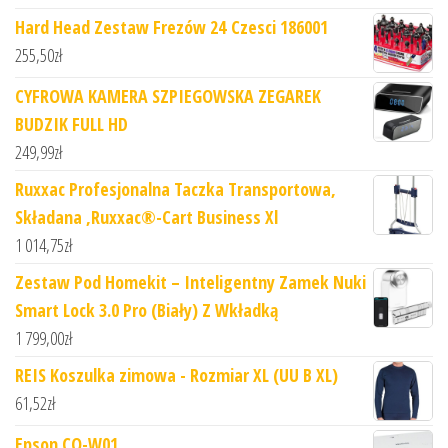
Hard Head Zestaw Frezów 24 Czesci 186001
255,50
zł
CYFROWA KAMERA SZPIEGOWSKA ZEGAREK
BUDZIK FULL HD
249,99
zł
Ruxxac Profesjonalna Taczka Transportowa,
Składana ,Ruxxac®-Cart Business Xl
1 014,75
zł
Zestaw Pod Homekit – Inteligentny Zamek Nuki
Smart Lock 3.0 Pro (Biały) Z Wkładką
1 799,00
zł
REIS Koszulka zimowa - Rozmiar XL (UU B XL)
61,52
zł
Epson CO-W01