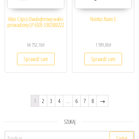
Atlas Copco Dwubębnowy walec
Novitus Nano E
prowadzony LP 6505 3382000222
66 752,10
zł
1 599,00
zł
Sprawdź sam
Sprawdź sam
1
2
3
4
…
6
7
8
→
SZUKAJ
Szukaj: