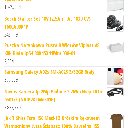
1 749,00
zł
Bosch Starter Set 18V (2,5Ah + AL 1830 CV)
1600A00K1P
242,11
zł
Puszka Natynkowa Pusta 8 Wlotów Viplast V8
Klik Biała Ip54 80X45X41Mm 038-01
7,00
zł
Samsung Galaxy A02s SM-A025 3/32GB Biały
699,00
zł
Novus Kamera Ip 2Mp Pinhole 3.7Mm Nvip 2Atm
6501/F (NVIP2ATM6501F)
2 827,77
zł
Jhk T Shirt Tsra 150 Męski Z Krótkim Rękawem
Wzmocniony Lycrą Ściągacz 100% Bawełna 155