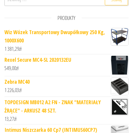
PRODUKTY
Wiz Wózek Transportowy Dwupółkowy 250 Kg,
1000X600
1 381,29
zł
Rexel Secure MC4-SL 2020132EU
549,00
zł
Zebra MC40
1 226,03
zł
TOPDESIGN MB012 A2 FN - ZNAK "MATERIAŁY
ŻRĄCE" - ARKUSZ 48 SZT.
13,27
zł
Intimus Niszczarka 60 Cp7 (INTIMUS60CP7)