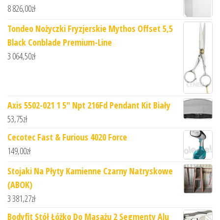
8 826,00
zł
Tondeo Nożyczki Fryzjerskie Mythos Offset 5,5
Black Conblade Premium-Line
3 064,50
zł
Axis 5502-021 1 5" Npt 216Fd Pendant Kit Biały
53,75
zł
Cecotec Fast & Furious 4020 Force
149,00
zł
Stojaki Na Płyty Kamienne Czarny Natryskowe
(ABOK)
3 381,27
zł
Bodyfit Stół Łóżko Do Masażu 2 Segmenty Alu