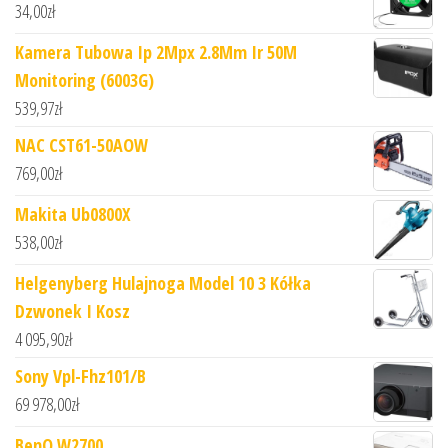
34,00
zł
Kamera Tubowa Ip 2Mpx 2.8Mm Ir 50M
Monitoring (6003G)
539,97
zł
NAC CST61-50AOW
769,00
zł
Makita Ub0800X
538,00
zł
Helgenyberg Hulajnoga Model 10 3 Kółka
Dzwonek I Kosz
4 095,90
zł
Sony Vpl-Fhz101/B
69 978,00
zł
BenQ W2700