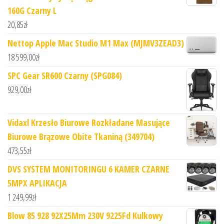
160G Czarny L
20,85
zł
Nettop Apple Mac Studio M1 Max (MJMV3ZEAD3)
18 599,00
zł
SPC Gear SR600 Czarny (SPG084)
929,00
zł
Vidaxl Krzesło Biurowe Rozkładane Masujące
Biurowe Brązowe Obite Tkaniną (349704)
473,55
zł
DVS SYSTEM MONITORINGU 6 KAMER CZARNE
5MPX APLIKACJA
1 249,99
zł
Blow 85 928 92X25Mm 230V 9225Fd Kulkowy