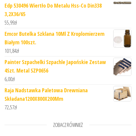
Edp 530496 Wiertło Do Metalu Hss-Co Din338
3,2X36/65
55,99
zł
Emcor Butelka Szklana 10Ml Z Kroplomierzem
Białym 100szt.
101,84
zł
Painter Szpachelki Szpachle Japońskie Zestaw
4Szt. Metal SZP0656
6,00
zł
Raja Nadstawka Paletowa Drewniana
Składana1200X800X200Mm
72,57
zł
ZOBACZ RÓWNIEŻ