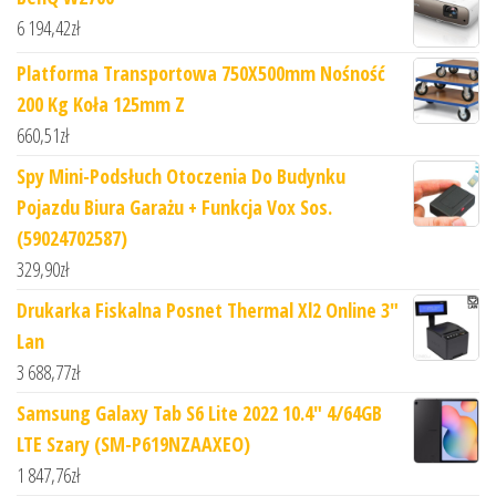
6 194,42
zł
Platforma Transportowa 750X500mm Nośność
200 Kg Koła 125mm Z
660,51
zł
Spy Mini-Podsłuch Otoczenia Do Budynku
Pojazdu Biura Garażu + Funkcja Vox Sos.
(59024702587)
329,90
zł
Drukarka Fiskalna Posnet Thermal Xl2 Online 3"
Lan
3 688,77
zł
Samsung Galaxy Tab S6 Lite 2022 10.4" 4/64GB
LTE Szary (SM-P619NZAAXEO)
1 847,76
zł