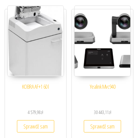
KOBRA AF+1 60 l
Yealink Mvc940
4 579,98
zł
30 443,11
zł
Sprawdź sam
Sprawdź sam