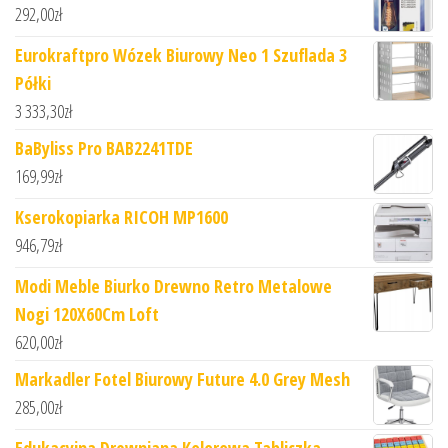
292,00
zł
Eurokraftpro Wózek Biurowy Neo 1 Szuflada 3
Półki
3 333,30
zł
BaByliss Pro BAB2241TDE
169,99
zł
Kserokopiarka RICOH MP1600
946,79
zł
Modi Meble Biurko Drewno Retro Metalowe
Nogi 120X60Cm Loft
620,00
zł
Markadler Fotel Biurowy Future 4.0 Grey Mesh
285,00
zł