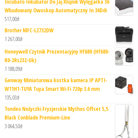
Incubato Inkubator Do Jaj Klujnik Wylęgarka 36
Wbudowany Owoskop Automatyczny In 36Ddi
517,00
zł
Brother MFC-L2732DW
1 267,00
zł
Honeywell Czytnik Prezentacyjny Hf680 (Hf680-
R0-2Rs232-Uk)
1 188,09
zł
Genway Miniaturowa kostka kamera IP APTI-
W11H1-TUYA Tuya Smart Wi-Fi 720p 3.6 mm
135,03
zł
Tondeo Nożyczki Fryzjerskie Mythos Offset 5,5
Black Conblade Premium-Line
3 064,50
zł