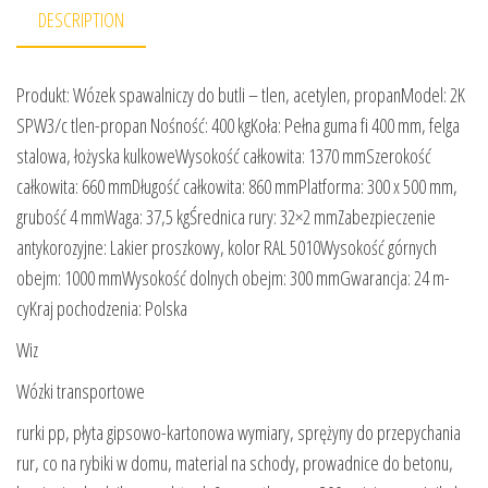
DESCRIPTION
Produkt: Wózek spawalniczy do butli – tlen, acetylen, propanModel: 2K
SPW3/c tlen-propan Nośność: 400 kgKoła: Pełna guma fi 400 mm, felga
stalowa, łożyska kulkoweWysokość całkowita: 1370 mmSzerokość
całkowita: 660 mmDługość całkowita: 860 mmPlatforma: 300 x 500 mm,
grubość 4 mmWaga: 37,5 kgŚrednica rury: 32×2 mmZabezpieczenie
antykorozyjne: Lakier proszkowy, kolor RAL 5010Wysokość górnych
obejm: 1000 mmWysokość dolnych obejm: 300 mmGwarancja: 24 m-
cyKraj pochodzenia: Polska
Wiz
Wózki transportowe
rurki pp, płyta gipsowo-kartonowa wymiary, sprężyny do przepychania
rur, co na rybiki w domu, material na schody, prowadnice do betonu,