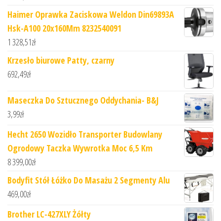
Haimer Oprawka Zaciskowa Weldon Din69893A
Hsk-A100 20x160Mm 8232540091
1 328,51
zł
Krzesło biurowe Patty, czarny
692,49
zł
Maseczka Do Sztucznego Oddychania- B&J
3,99
zł
Hecht 2650 Wozidło Transporter Budowlany
Ogrodowy Taczka Wywrotka Moc 6,5 Km
8 399,00
zł
Bodyfit Stół Łóżko Do Masażu 2 Segmenty Alu
469,00
zł
Brother LC-427XLY Żółty