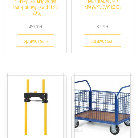
Stanley Składany Wózek
HARD HEAD WÓZEK
Transportowy Sxwtd-Ft585
MAGAZYNOWY 60 KG
120Kg
459,00
zł
89,99
zł
Sprawdź sam
Sprawdź sam