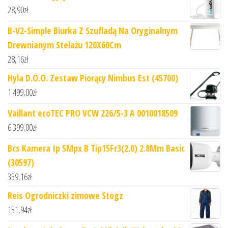
28,90
zł
B-V2-Simple Biurka Z Szufladą Na Oryginalnym
Drewnianym Stelażu 120X60Cm
28,16
zł
Hyla D.O.O. Zestaw Piorący Nimbus Est (45700)
1 499,00
zł
Vaillant ecoTEC PRO VCW 226/5-3 A 0010018509
6 399,00
zł
Bcs Kamera Ip 5Mpx B Tip15Fr3(2.0) 2.8Mm Basic
(30597)
359,16
zł
Reis Ogrodniczki zimowe Stogz
151,94
zł