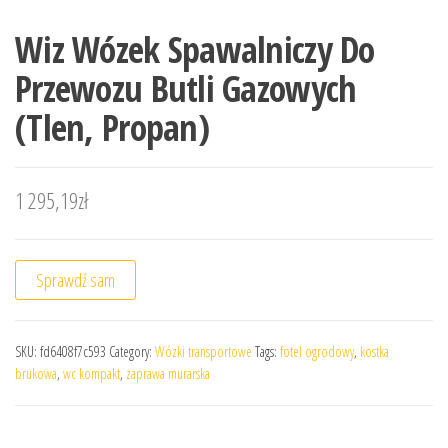
Wiz Wózek Spawalniczy Do
Przewozu Butli Gazowych
(Tlen, Propan)
1 295,19
zł
Sprawdź sam
SKU:
fd6408f7c593
Category:
Wózki transportowe
Tags:
fotel ogrodowy
,
kostka
brukowa
,
wc kompakt
,
zaprawa murarska