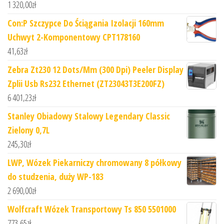
1 320,00
zł
Con:P Szczypce Do Ściągania Izolacji 160mm
Uchwyt 2-Komponentowy CPT178160
41,63
zł
Zebra Zt230 12 Dots/Mm (300 Dpi) Peeler Display
Zplii Usb Rs232 Ethernet (ZT23043T3E200FZ)
6 401,23
zł
Stanley Obiadowy Stalowy Legendary Classic
Zielony 0,7L
245,30
zł
LWP, Wózek Piekarniczy chromowany 8 półkowy
do studzenia, duży WP-183
2 690,00
zł
Wolfcraft Wózek Transportowy Ts 850 5501000
773,65
zł