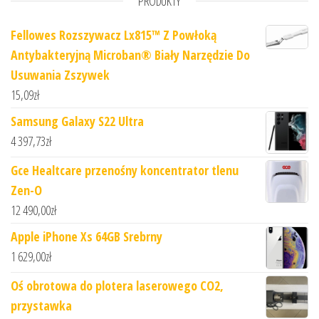
PRODUKTY
Fellowes Rozszywacz Lx815™ Z Powłoką
Antybakteryjną Microban® Biały Narzędzie Do
Usuwania Zszywek
15,09
zł
Samsung Galaxy S22 Ultra
4 397,73
zł
Gce Healtcare przenośny koncentrator tlenu
Zen-O
12 490,00
zł
Apple iPhone Xs 64GB Srebrny
1 629,00
zł
Oś obrotowa do plotera laserowego CO2,
przystawka