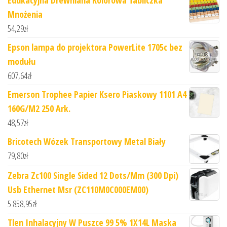
Edukacyjna Drewniana Kolorowa Tabliczka
Mnożenia
54,29
zł
Epson lampa do projektora PowerLite 1705c bez
modułu
607,64
zł
Emerson Trophee Papier Ksero Piaskowy 1101 A4
160G/M2 250 Ark.
48,57
zł
Bricotech Wózek Transportowy Metal Biały
79,80
zł
Zebra Zc100 Single Sided 12 Dots/Mm (300 Dpi)
Usb Ethernet Msr (ZC110M0C000EM00)
5 858,95
zł
Tlen Inhalacyjny W Puszce 99 5% 1X14L Maska