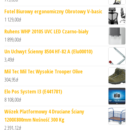
Fotel Biurowy ergonomiczny Obrotowy V-basic
1 129,00
zł
Ruhens WHP 2010S UVC LED Czarno-biały
1 899,00
zł
Un Uchwyt Ścienny 8504 Hf-82 A (Elu00010)
3,49
zł
Mil Tec Mil Tec Wysokie Trooper Olive
304,95
zł
Elo Pos System I3 (E441781)
8 108,00
zł
Wózek Platformowy 4 Druciane Ściany
1200X800mm Nośność 300 Kg
2 391,12
zł