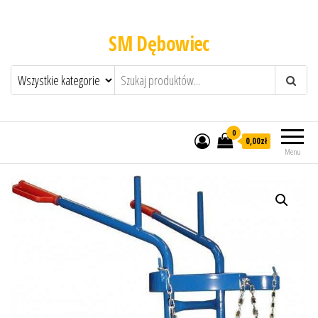
SM Dębowiec
0
0,00zł
Menu