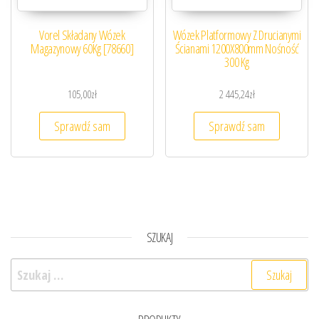
Vorel Składany Wózek
Wózek Platformowy Z Drucianymi
Magazynowy 60Kg [78660]
Ścianami 1200X800mm Nośność
300 Kg
105,00
zł
2 445,24
zł
Sprawdź sam
Sprawdź sam
SZUKAJ
Szukaj: