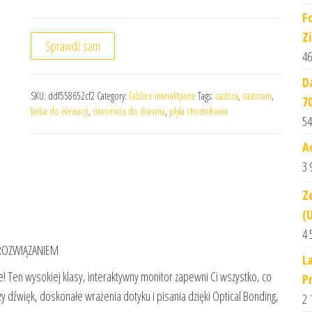
F
Z
Sprawdź sam
46
D
SKU:
ddf558652cf2
Category:
Tablice interaktywne
Tags:
castora
,
castoram
,
7
farba do elewacji
,
otwornica do drewna
,
płyta chodnikowa
54
A
3 
Ze
(
4 
 ROZWIĄZANIEM
L
ie! Ten wysokiej klasy, interaktywny monitor zapewni Ci wszystko, co
P
y dźwięk, doskonałe wrażenia dotyku i pisania dzięki Optical Bonding,
2 