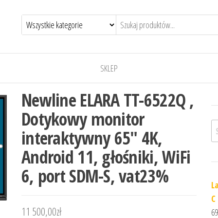
SKLEP
Newline ELARA TT-6522Q ,
Dotykowy monitor
Sz
interaktywny 65″ 4K,
Android 11, głośniki, WiFi
6, port SDM-S, vat23%
L
C
11 500,00
zł
69