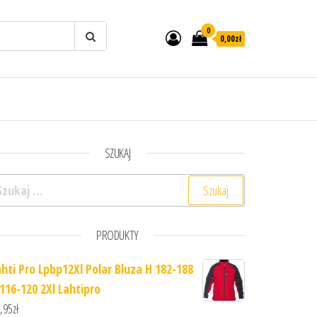
0
0,00zł
SZUKAJ
ukaj:
PRODUKTY
ahti Pro Lpbp12Xl Polar Bluza H 182-188
 116-120 2Xl Lahtipro
,95
zł