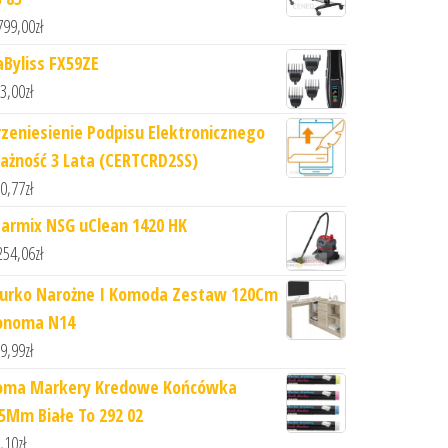
799,00
zł
aByliss FX59ZE
3,00
zł
rzeniesienie Podpisu Elektronicznego
ażność 3 Lata (CERTCRD2SS)
0,77
zł
tarmix NSG uClean 1420 HK
254,06
zł
iurko Narożne I Komoda Zestaw 120Cm
onoma N14
9,99
zł
oma Markery Kredowe Końcówka
.5Mm Białe To 292 02
,10
zł