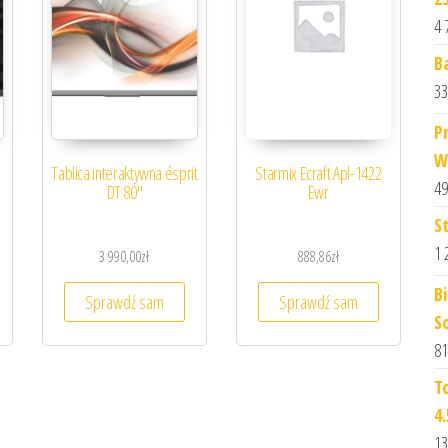
4 
B
33
P
W
Tablica interaktywna ésprit
Starmix Ecraft Apl-1422
49
DT 80″
Ewr
S
1 
3 990,00
zł
888,86
zł
B
Sprawdź sam
Sprawdź sam
S
81
T
4
13