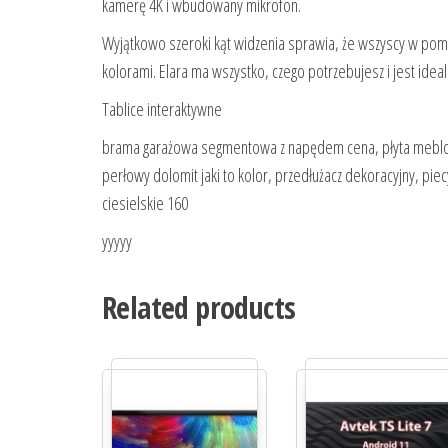
kamerę 4K i wbudowany mikrofon.
Wyjątkowo szeroki kąt widzenia sprawia, że wszyscy w pomi
kolorami. Elara ma wszystko, czego potrzebujesz i jest id
Tablice interaktywne
brama garażowa segmentowa z napędem cena, płyta meblowa
perłowy dolomit jaki to kolor, przedłużacz dekoracyjny, pi
ciesielskie 160
yyyyy
Related products