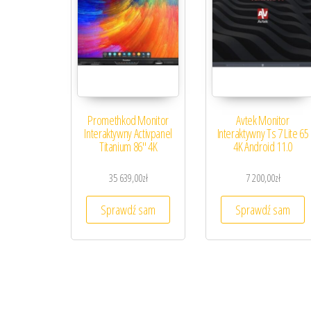
Promethkod Monitor
Avtek Monitor
Interaktywny Activpanel
Interaktywny Ts 7 Lite 65
Titanium 86″ 4K
4K Android 11.0
35 639,00
zł
7 200,00
zł
Sprawdź sam
Sprawdź sam