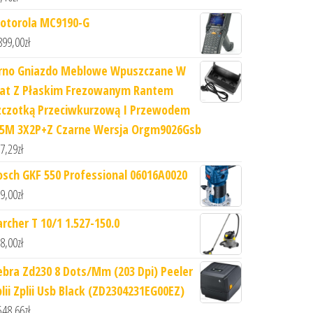
otorola MC9190-G
899,00
zł
rno Gniazdo Meblowe Wpuszczane W
lat Z Płaskim Frezowanym Rantem
zczotką Przeciwkurzową I Przewodem
,5M 3X2P+Z Czarne Wersja Orgm9026Gsb
7,29
zł
osch GKF 550 Professional 06016A0020
9,00
zł
archer T 10/1 1.527-150.0
8,00
zł
ebra Zd230 8 Dots/Mm (203 Dpi) Peeler
plii Zplii Usb Black (ZD2304231EG00EZ)
548,66
zł