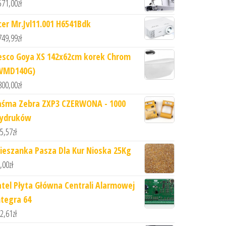
571,00
zł
cer Mr.Jvl11.001 H6541Bdk
749,99
zł
esco Goya XS 142x62cm korek Chrom
WMD140G)
800,00
zł
aśma Zebra ZXP3 CZERWONA - 1000
ydruków
5,57
zł
ieszanka Pasza Dla Kur Nioska 25Kg
,00
zł
atel Płyta Główna Centrali Alarmowej
ntegra 64
2,61
zł