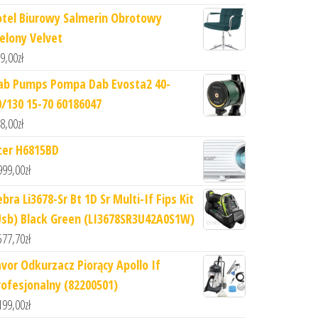
otel Biurowy Salmerin Obrotowy
ielony Velvet
9,00
zł
ab Pumps Pompa Dab Evosta2 40-
0/130 15-70 60186047
8,00
zł
cer H6815BD
999,00
zł
bra Li3678-Sr Bt 1D Sr Multi-If Fips Kit
Usb) Black Green (LI3678SR3U42A0S1W)
577,70
zł
avor Odkurzacz Piorący Apollo If
rofesjonalny (82200501)
199,00
zł