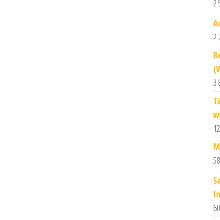
2 
A
2 
B
(
3 
T
w
12
M
58
S
I
60