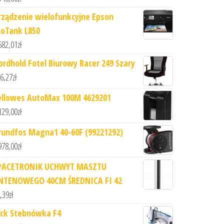
rządzenie wielofunkcyjne Epson
coTank L850
682,01
zł
ordhold Fotel Biurowy Racer 249 Szary
6,27
zł
ellowes AutoMax 100M 4629201
129,00
zł
rundfos Magna1 40-60F (99221292)
978,00
zł
PACETRONIK UCHWYT MASZTU
NTENOWEGO 40CM ŚREDNICA FI 42
,39
zł
ack Stebnówka F4