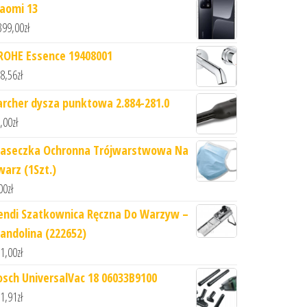
iaomi 13
399,00
zł
ROHE Essence 19408001
8,56
zł
archer dysza punktowa 2.884-281.0
,00
zł
aseczka Ochronna Trójwarstwowa Na
warz (1Szt.)
00
zł
endi Szatkownica Ręczna Do Warzyw –
andolina (222652)
1,00
zł
osch UniversalVac 18 06033B9100
1,91
zł