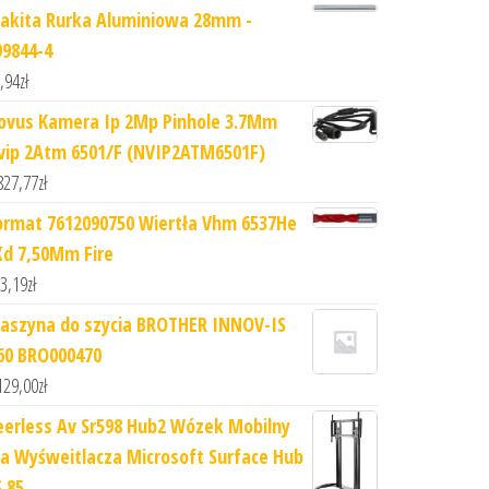
akita Rurka Aluminiowa 28mm -
99844-4
,94
zł
ovus Kamera Ip 2Mp Pinhole 3.7Mm
vip 2Atm 6501/F (NVIP2ATM6501F)
827,77
zł
ormat 7612090750 Wiertła Vhm 6537He
Xd 7,50Mm Fire
3,19
zł
aszyna do szycia BROTHER INNOV-IS
60 BRO000470
129,00
zł
eerless Av Sr598 Hub2 Wózek Mobilny
la Wyśweitlacza Microsoft Surface Hub
S 85