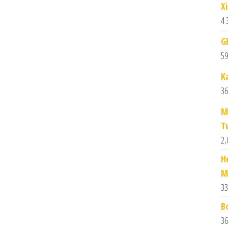
X
4 
G
59
K
36
M
T
2,
H
M
33
B
36