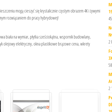
M
eszczeniu mogą cieszyć się krystalicznie czystym obrazem 4K i żywymi
1
ealnym rozwiązaniem do pracy hybrydowej!
45
N
N
 biała na wymiar, płytka sześciokątna, wspornik budowlany,
2 
ecyk olejowy elektryczny, okna plastikowe brązowe cena, wkrety
F
3
58
M
A
2 
P
D
2