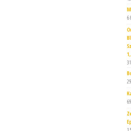
M
6 
O
B
S
1
31
B
29
K
69
Z
E
1 