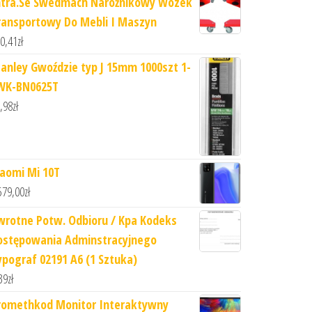
ntra.Se Swedmach Narożnikowy Wózek
ransportowy Do Mebli I Maszyn
0,41
zł
tanley Gwoździe typ J 15mm 1000szt 1-
WK-BN0625T
,98
zł
iaomi Mi 10T
579,00
zł
wrotne Potw. Odbioru / Kpa Kodeks
ostępowania Adminstracyjnego
ypograf 02191 A6 (1 Sztuka)
39
zł
romethkod Monitor Interaktywny