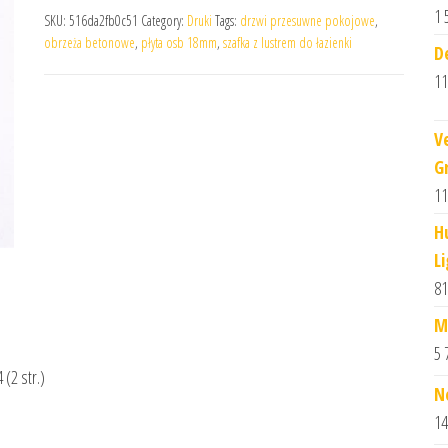
1 
SKU:
516da2fb0c51
Category:
Druki
Tags:
drzwi przesuwne pokojowe
,
obrzeża betonowe
,
płyta osb 18mm
,
szafka z lustrem do łazienki
D
11
V
G
11
H
L
81
M
5 
(2 str.)
N
14