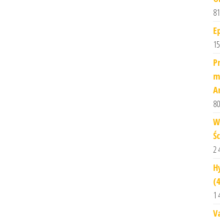
81
E
15
P
m
An
80
W
Ś
2 
H
(
1 
V