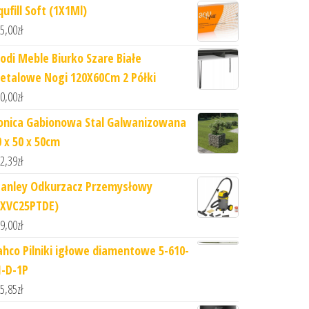
ufill Soft (1X1Ml)
5,00
zł
odi Meble Biurko Szare Białe
etalowe Nogi 120X60Cm 2 Półki
0,00
zł
onica Gabionowa Stal Galwanizowana
0 x 50 x 50cm
2,39
zł
tanley Odkurzacz Przemysłowy
SXVC25PTDE)
9,00
zł
ahco Pilniki igłowe diamentowe 5-610-
1-D-1P
5,85
zł