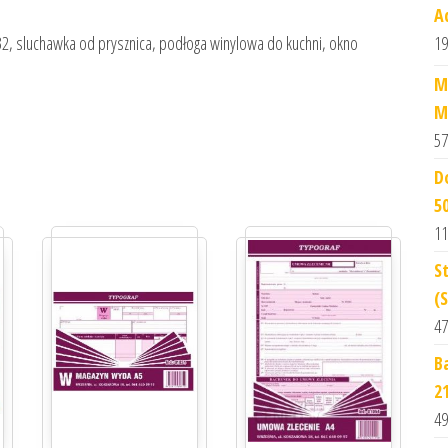
Aq
19
, sluchawka od prysznica, podłoga winylowa do kuchni, okno
M
M
57
D
5
11
S
(
47
B
2
49