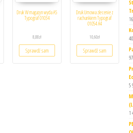
S
T
Druk W magazyn wyda A5
Druk Umowa zlecenie z
Typograf 01034
rachunkiem Typograf
16
01054 A4
K
8,88
zł
10,60
zł
40
P
Sprawdź sam
Sprawdź sam
97
P
E
5 
M
(
1 
P
O