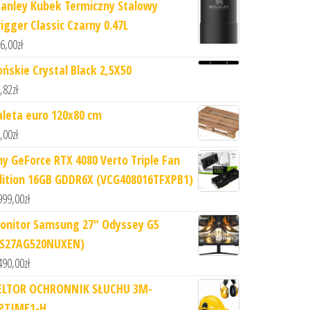
tanley Kubek Termiczny Stalowy
rigger Classic Czarny 0.47L
6,00
zł
ońskie Crystal Black 2,5X50
,82
zł
aleta euro 120x80 cm
,00
zł
ny GeForce RTX 4080 Verto Triple Fan
dition 16GB GDDR6X (VCG408016TFXPB1)
999,00
zł
onitor Samsung 27" Odyssey G5
LS27AG520NUXEN)
490,00
zł
ELTOR OCHRONNIK SŁUCHU 3M-
PTIME1-H