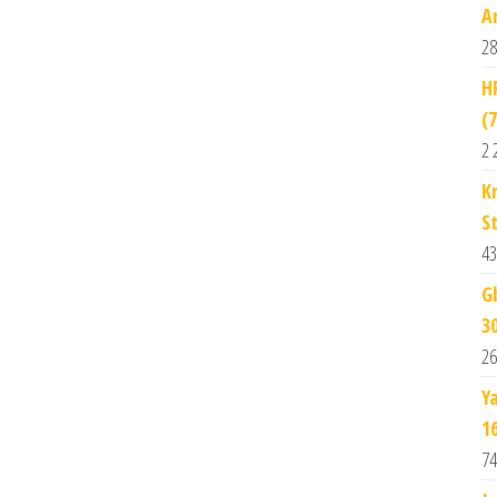
A
28
H
(
2 
K
St
43
G
3
26
Y
1
74