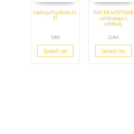
Ewidencja Przychodów A5,
Druk CMR A4 TYPOGRAF
R1
samokopiujący 6
odcinkowy
5,98
zł
23,69
zł
Sprawdź sam
Sprawdź sam