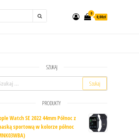
0
0,00zł
SZUKAJ
ukaj:
PRODUKTY
pple Watch SE 2022 44mm Północ z
paską sportową w kolorze północ
MNK03WBA)