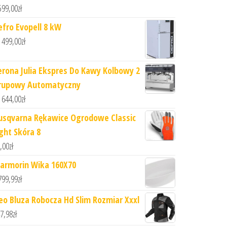
599,00
zł
efro Evopell 8 kW
 499,00
zł
erona Julia Ekspres Do Kawy Kolbowy 2
rupowy Automatyczny
 644,00
zł
usqvarna Rękawice Ogrodowe Classic
ight Skóra 8
,00
zł
armorin Wika 160X70
799,99
zł
eo Bluza Robocza Hd Slim Rozmiar Xxxl
7,98
zł