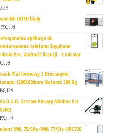
,02
zł
pson EB-L615U biały
 990,00
zł
rofesjonalna aplikacja do
onitorowania telefonu Spyphone
droid Pro, Ważność licencji - 1 miesiąc
0,00
zł
ózek Platformowy Z Drucianymi
cianami 1200X800mm Nośność 300 Kg
498,13
zł
yla D.O.O. Zestaw Piorący Nimbus Est
45700)
499,00
zł
aillant VWL 75/5As+VWL 77/5Is+VRC720