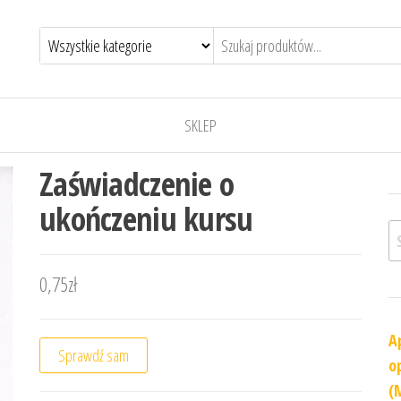
SKLEP
Zaświadczenie o
ukończeniu kursu
Sz
0,75
zł
A
Sprawdź sam
o
(