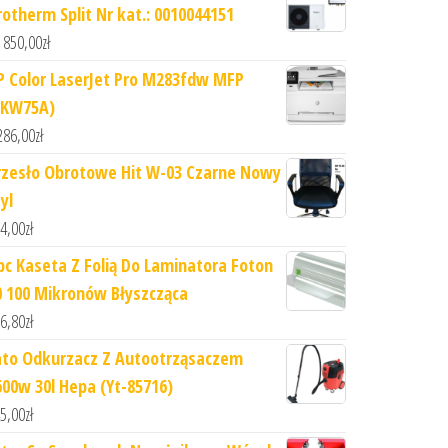
rotherm Split Nr kat.: 0010044151
 850,00
zł
P Color LaserJet Pro M283fdw MFP
7KW75A)
286,00
zł
rzesło Obrotowe Hit W-03 Czarne Nowy
yl
4,00
zł
bc Kaseta Z Folią Do Laminatora Foton
0 100 Mikronów Błyszcząca
6,80
zł
ato Odkurzacz Z Autootrząsaczem
600w 30l Hepa (Yt-85716)
5,00
zł