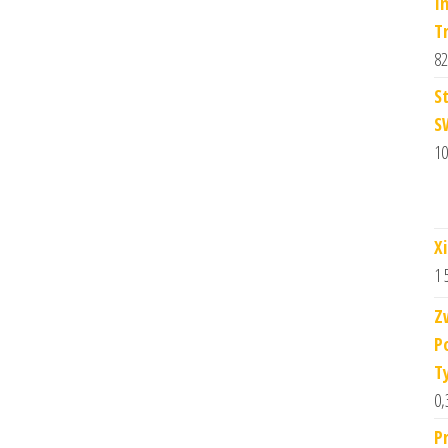
I
T
82
S
S
10
X
1 
Z
P
T
0,
P