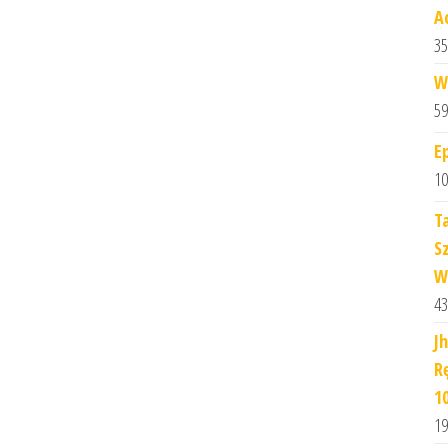
A
35
W
59
E
10
T
S
W
43
J
R
1
19