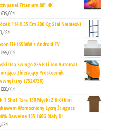
ctivpanel Titanium 86" 4K
 639,00
zł
ózek 114 X 35 Cm 200 Kg Stal Niebieski
3,48
zł
pson EH-LS500W z Android TV
 899,00
zł
aski Usa Swingo 855 B Li Ion Automat
zorująco Zbierający Prostownik
ewnętrzny (7524738)
 000,00
zł
hk T Shirt Tsra 150 Męski Z Krótkim
ękawem Wzmocniony Lycrą Ściągacz
00% Bawełna 155 160G Biały Xl
,42
zł