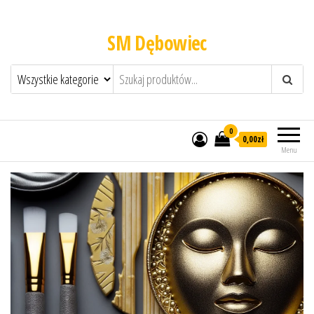
SM Dębowiec
0
0,00zł
Menu