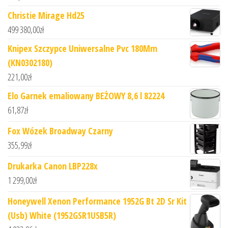
Christie Mirage Hd25
499 380,00
zł
Knipex Szczypce Uniwersalne Pvc 180Mm
(KN0302180)
221,00
zł
Elo Garnek emaliowany BEŻOWY 8,6 l 82224
61,87
zł
Fox Wózek Broadway Czarny
355,99
zł
Drukarka Canon LBP228x
1 299,00
zł
Honeywell Xenon Performance 1952G Bt 2D Sr Kit
(Usb) White (1952GSR1USB5R)