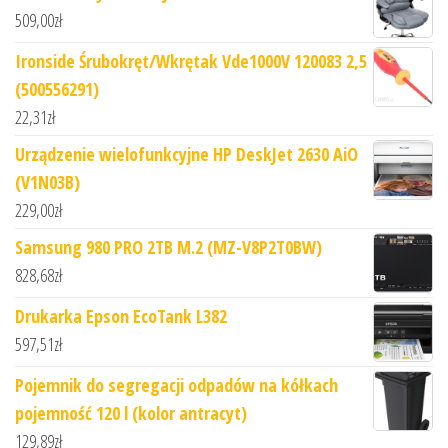
509,00
zł
Ironside Śrubokręt/Wkrętak Vde1000V 120083 2,5
(500556291)
22,31
zł
Urządzenie wielofunkcyjne HP DeskJet 2630 AiO
(V1N03B)
229,00
zł
Samsung 980 PRO 2TB M.2 (MZ-V8P2T0BW)
828,68
zł
Drukarka Epson EcoTank L382
597,51
zł
Pojemnik do segregacji odpadów na kółkach
pojemność 120 l (kolor antracyt)
129,89
zł