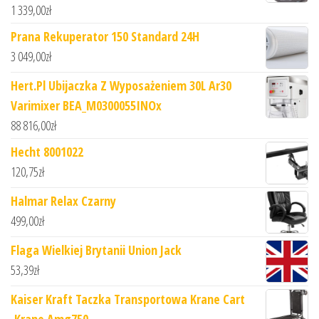
1 339,00
zł
Prana Rekuperator 150 Standard 24H
3 049,00
zł
Hert.Pl Ubijaczka Z Wyposażeniem 30L Ar30
Varimixer BEA_M0300055INOx
88 816,00
zł
Hecht 8001022
120,75
zł
Halmar Relax Czarny
499,00
zł
Flaga Wielkiej Brytanii Union Jack
53,39
zł
Kaiser Kraft Taczka Transportowa Krane Cart
,Krane Amg750