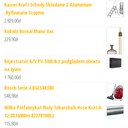
Kaiser Kraft Schody Składane Z Aluminium
,Ryflowane Stopnie
2 829,00
zł
Kokido Boreal Mano Vac
229,90
zł
Rejestrator A/V PV-500L4i z podglądem obrazu
na żywo
1 760,00
zł
Bosch Serie 4 BGLS4X380
548,98
zł
Wilke Półfabrykat Noży Tokarskich Hsse Kszt.A
12,0X160Mm 8227810052
115,80
zł