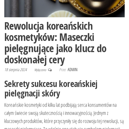
Rewolucja koreańskich
kosmetyków: Maseczki
pielęgnujące jako klucz do
doskonałej cery
18 sierpnia 2024
Przez
ADMIN
Wyłączono
Sekrety sukcesu koreańskiej
pielęgnacji skóry
Koreańskie kosmetyki od kilku lat podbijają serca konsumentów na
całym świecie swoją skutecznością i innowacyjnością. Jednym z
kluczowych produktów, które przyczyniły się do rozwoju tej rewolucji, są
maseczki pielęgnujące. To właśnie one stały się symbolem pielęgnacji