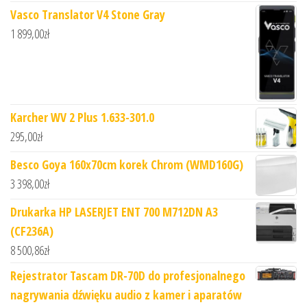
Vasco Translator V4 Stone Gray
1 899,00
zł
Karcher WV 2 Plus 1.633-301.0
295,00
zł
Besco Goya 160x70cm korek Chrom (WMD160G)
3 398,00
zł
Drukarka HP LASERJET ENT 700 M712DN A3
(CF236A)
8 500,86
zł
​Rejestrator Tascam DR-70D do profesjonalnego
nagrywania dźwięku audio z kamer i aparatów