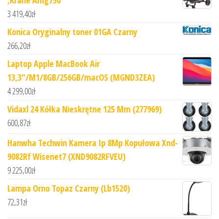
3 419,40
zł
Konica Oryginalny toner 01GA Czarny
266,20
zł
Laptop Apple MacBook Air
13,3"/M1/8GB/256GB/macOS (MGND3ZEA)
4 299,00
zł
Vidaxl 24 Kółka Nieskrętne 125 Mm (277969)
600,87
zł
Hanwha Techwin Kamera Ip 8Mp Kopułowa Xnd-
9082Rf Wisenet7 (XND9082RFVEU)
9 225,00
zł
Lampa Orno Topaz Czarny (Lb1520)
72,31
zł