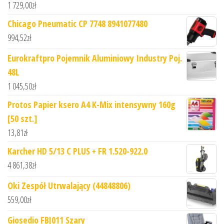
1 729,00
zł
Chicago Pneumatic CP 7748 8941077480
994,52
zł
Eurokraftpro Pojemnik Aluminiowy Industry Poj.
48L
1 045,50
zł
Protos Papier ksero A4 K-Mix intensywny 160g
[50 szt.]
13,81
zł
Karcher HD 5/13 C PLUS + FR 1.520-922.0
4 861,38
zł
Oki Zespół Utrwalający (44848806)
559,00
zł
Giosedio FBJ011 Szary