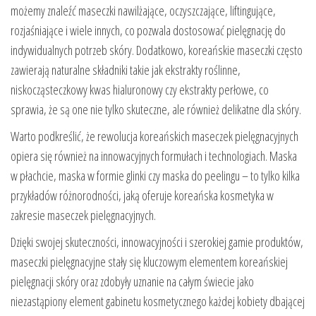
możemy znaleźć maseczki nawilżające, oczyszczające, liftingujące,
rozjaśniające i wiele innych, co pozwala dostosować pielęgnację do
indywidualnych potrzeb skóry. Dodatkowo, koreańskie maseczki często
zawierają naturalne składniki takie jak ekstrakty roślinne,
niskocząsteczkowy kwas hialuronowy czy ekstrakty perłowe, co
sprawia, że są one nie tylko skuteczne, ale również delikatne dla skóry.
Warto podkreślić, że rewolucja koreańskich maseczek pielęgnacyjnych
opiera się również na innowacyjnych formułach i technologiach. Maska
w płachcie, maska w formie glinki czy maska do peelingu – to tylko kilka
przykładów różnorodności, jaką oferuje koreańska kosmetyka w
zakresie maseczek pielęgnacyjnych.
Dzięki swojej skuteczności, innowacyjności i szerokiej gamie produktów,
maseczki pielęgnacyjne stały się kluczowym elementem koreańskiej
pielęgnacji skóry oraz zdobyły uznanie na całym świecie jako
niezastąpiony element gabinetu kosmetycznego każdej kobiety dbającej