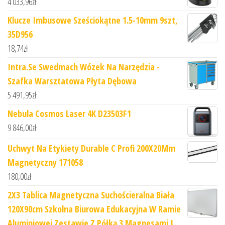
4 033,96
zł
Klucze Imbusowe Sześciokątne 1.5-10mm 9szt,
35D956
18,74
zł
Intra.Se Swedmach Wózek Na Narzędzia -
Szafka Warsztatowa Płyta Dębowa
5 491,95
zł
Nebula Cosmos Laser 4K D23503F1
9 846,00
zł
Uchwyt Na Etykiety Durable C Profi 200X20Mm
Magnetyczny 171058
180,00
zł
2X3 Tablica Magnetyczna Suchościeralna Biała
120X90cm Szkolna Biurowa Edukacyjna W Ramie
Aluminiowej Zestawie Z Półką 3 Magnesami I