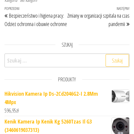
Kategoria
Bez kategorii
Nawigacja wpisu
Poprzedni wpis
POPRZEDNI
NASTĘPNY
Na
Bezpieczeństwo i higiena pracy:
Zmiany w organizacji szpitala na czas
Odzież ochronna i obuwie ochronne
pandemii
SZUKAJ
Szukaj:
PRODUKTY
Hikvision Kamera Ip Ds-2Cd2046G2-I 2.8Mm
4Mpx
596,95
zł
Kenik Kamera Ip Kenik Kg 5260Tzas Il G3
(3460619037313)