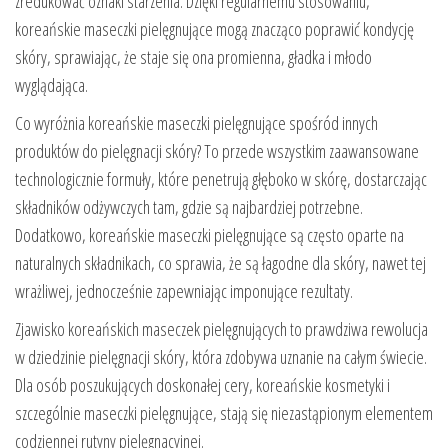
zredukować oznaki starzenia. Dzięki regularnemu stosowaniu,
koreańskie maseczki pielęgnujące mogą znacząco poprawić kondycję
skóry, sprawiając, że staje się ona promienna, gładka i młodo
wyglądająca.
Co wyróżnia koreańskie maseczki pielęgnujące spośród innych
produktów do pielęgnacji skóry? To przede wszystkim zaawansowane
technologicznie formuły, które penetrują głęboko w skórę, dostarczając
składników odżywczych tam, gdzie są najbardziej potrzebne.
Dodatkowo, koreańskie maseczki pielęgnujące są często oparte na
naturalnych składnikach, co sprawia, że są łagodne dla skóry, nawet tej
wrażliwej, jednocześnie zapewniając imponujące rezultaty.
Zjawisko koreańskich maseczek pielęgnujących to prawdziwa rewolucja
w dziedzinie pielęgnacji skóry, która zdobywa uznanie na całym świecie.
Dla osób poszukujących doskonałej cery, koreańskie kosmetyki i
szczególnie maseczki pielęgnujące, stają się niezastąpionym elementem
codziennej rutyny pielęgnacyjnej.