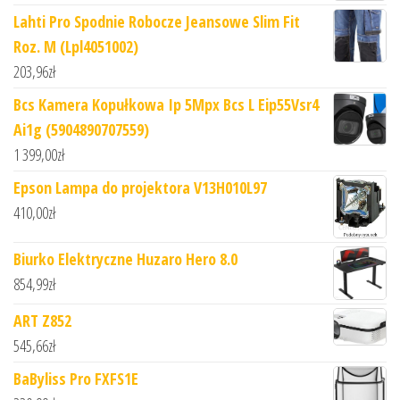
Lahti Pro Spodnie Robocze Jeansowe Slim Fit
Roz. M (Lpl4051002)
203,96
zł
Bcs Kamera Kopułkowa Ip 5Mpx Bcs L Eip55Vsr4
Ai1g (5904890707559)
1 399,00
zł
Epson Lampa do projektora V13H010L97
410,00
zł
Biurko Elektryczne Huzaro Hero 8.0
854,99
zł
ART Z852
545,66
zł
BaByliss Pro FXFS1E