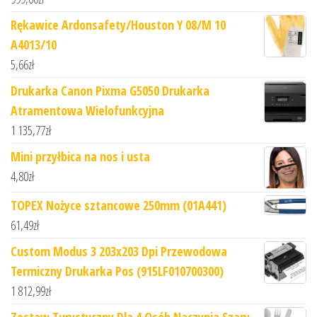
Rękawice Ardonsafety/Houston Y 08/M 10
A4013/10
5,66
zł
Drukarka Canon Pixma G5050 Drukarka
Atramentowa Wielofunkcyjna
1 135,77
zł
Mini przyłbica na nos i usta
4,80
zł
TOPEX Nożyce sztancowe 250mm (01A441)
61,49
zł
Custom Modus 3 203x203 Dpi Przewodowa
Termiczny Drukarka Pos (915LF010700300)
1 812,99
zł