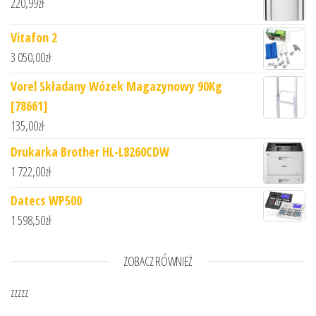
220,99
zł
Vitafon 2
3 050,00
zł
Vorel Składany Wózek Magazynowy 90Kg
[78661]
135,00
zł
Drukarka Brother HL-L8260CDW
1 722,00
zł
Datecs WP500
1 598,50
zł
ZOBACZ RÓWNIEŻ
zzzzz