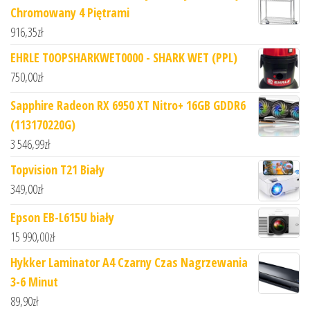
Chromowany 4 Piętrami
916,35
zł
EHRLE T0OPSHARKWET0000 - SHARK WET (PPL)
750,00
zł
Sapphire Radeon RX 6950 XT Nitro+ 16GB GDDR6
(113170220G)
3 546,99
zł
Topvision T21 Biały
349,00
zł
Epson EB-L615U biały
15 990,00
zł
Hykker Laminator A4 Czarny Czas Nagrzewania
3-6 Minut
89,90
zł