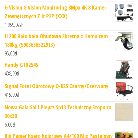
G Vision G Vision Monitoring 8Mpx 4K 8 Kamer
Zewnętrznych Z Ir P2P (XXX)
1 959,02
zł
fi 200 Koło koła Obudowa Skrętna z Hamulcem
180kg (5903636522913)
95,00
zł
Handy GTR2545
438,90
zł
Signal Fotel Obrotowy Q-025 Czarny/Czerwony
415,00
zł
Nowa Gala Sól I Pieprz Sp13 Techniczny Stopnica
30x30
6,00
zł
Bik Papier Ksero Kolorowy A4/100 Mix Pastelowy