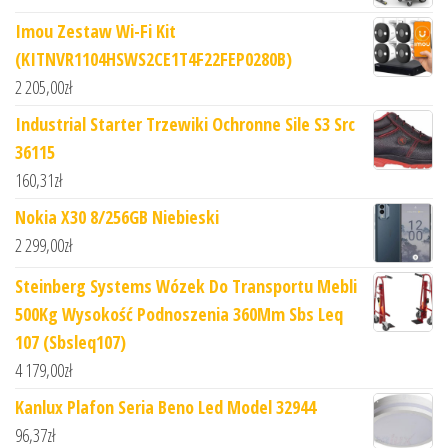
Imou Zestaw Wi-Fi Kit
(KITNVR1104HSWS2CE1T4F22FEP0280B)
2 205,00
zł
Industrial Starter Trzewiki Ochronne Sile S3 Src
36115
160,31
zł
Nokia X30 8/256GB Niebieski
2 299,00
zł
Steinberg Systems Wózek Do Transportu Mebli
500Kg Wysokość Podnoszenia 360Mm Sbs Leq
107 (Sbsleq107)
4 179,00
zł
Kanlux Plafon Seria Beno Led Model 32944
96,37
zł