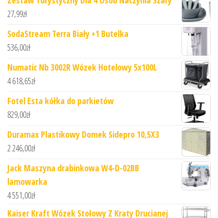
Zestaw Turystyczny Dla 4 Osób Naczynia Szary
27,99
zł
SodaStream Terra Biały +1 Butelka
536,00
zł
Numatic Nb 3002R Wózek Hotelowy 5x100L
4 618,65
zł
Fotel Esta kółka do parkietów
829,00
zł
Duramax Plastikowy Domek Sidepro 10,5X3
2 246,00
zł
Jack Maszyna drabinkowa W4-D-02BB
lamowarka
4 551,00
zł
Kaiser Kraft Wózek Stołowy Z Kraty Drucianej