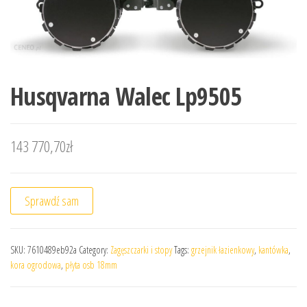
Husqvarna Walec Lp9505
143 770,70
zł
Sprawdź sam
SKU:
7610489eb92a
Category:
Zagęszczarki i stopy
Tags:
grzejnik łazienkowy
,
kantówka
,
kora ogrodowa
,
płyta osb 18mm