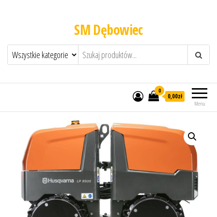
SM Dębowiec
0
0,00zł
Menu