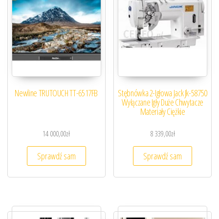
Newline TRUTOUCH TT-6517FB
Stębnówka 2-Igłowa Jack Jk-58750
Wyłączane Igły Duże Chwytacze
Materiały Ciężkie
14 000,00
zł
8 339,00
zł
Sprawdź sam
Sprawdź sam