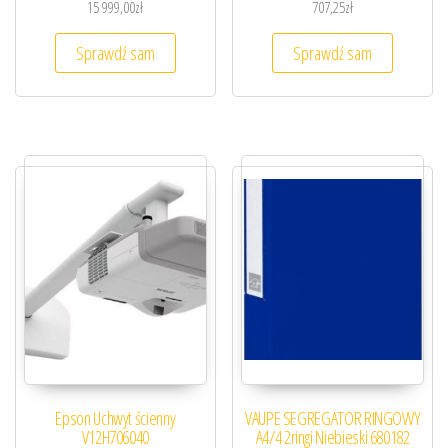
15 999,00
zł
707,25
zł
Sprawdź sam
Sprawdź sam
Epson Uchwyt ścienny
VAUPE SEGREGATOR RINGOWY
V12H706040
A4/4 2ringi Niebieski 680182