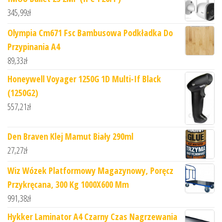
345,99
zł
Olympia Cm671 Fsc Bambusowa Podkładka Do
Przypinania A4
89,33
zł
Honeywell Voyager 1250G 1D Multi-If Black
(1250G2)
557,21
zł
Den Braven Klej Mamut Biały 290ml
27,27
zł
Wiz Wózek Platformowy Magazynowy, Poręcz
Przykręcana, 300 Kg 1000X600 Mm
991,38
zł
Hykker Laminator A4 Czarny Czas Nagrzewania