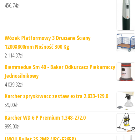
456,74
zł
Wózek Platformowy 3 Druciane Ściany
1200X800mm Nośność 300 Kg
2 114,37
zł
Biemmedue Sm 40 - Baker Odkurzacz Piekarniczy
Jednosilnikowy
4 039,32
zł
Karcher spryskiwacz zestaw extra 2.633-129.0
59,00
zł
Karcher WD 6 P Premium 1.348-272.0
999,00
zł
IMOU Bullet 2S 2MP (IPC-F26FP)