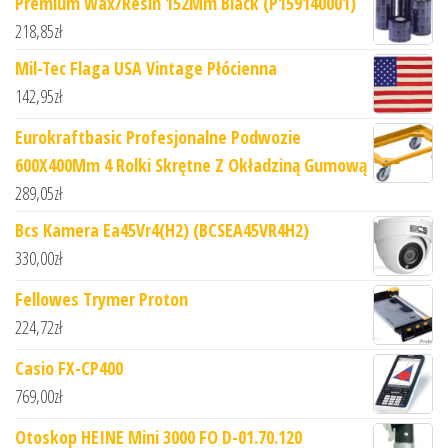
Premium Wax/Resin 152Mm Black (P159140001)
218,85
zł
Mil-Tec Flaga USA Vintage Płócienna
142,95
zł
Eurokraftbasic Profesjonalne Podwozie
600X400Mm 4 Rolki Skrętne Z Okładziną Gumową
289,05
zł
Bcs Kamera Ea45Vr4(H2) (BCSEA45VR4H2)
330,00
zł
Fellowes Trymer Proton
224,72
zł
Casio FX-CP400
769,00
zł
Otoskop HEINE Mini 3000 FO D-01.70.120