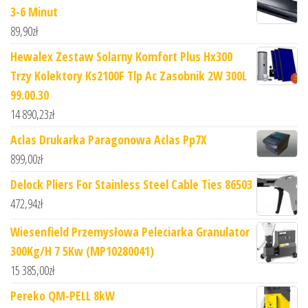
3-6 Minut
89,90
zł
Hewalex Zestaw Solarny Komfort Plus Hx300
Trzy Kolektory Ks2100F Tlp Ac Zasobnik 2W 300L
99.00.30
14 890,23
zł
Aclas Drukarka Paragonowa Aclas Pp7X
899,00
zł
Delock Pliers For Stainless Steel Cable Ties 86503
472,94
zł
Wiesenfield Przemysłowa Peleciarka Granulator
300Kg/H 7 5Kw (MP10280041)
15 385,00
zł
Pereko QM-PELL 8kW