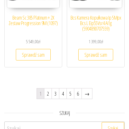
Beam Sc 385 Platinum + 2X
Bcs Kamera Kopułkowa Ip 5Mpx
Zestaw Progression 9M (1097)
Bcs L Eip55Vsr4 Ai1g
(5904890707559)
5 549,00
zł
1 399,00
zł
Sprawdź sam
Sprawdź sam
1
2
3
4
5
6
→
SZUKAJ
Szukaj: