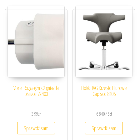
Vorel Rozgałęźnik 2 gniazda
Flokk HAG Krzesło Biurowe
płaskie 72400
Capisco 8106
3,99
zł
6 840,46
zł
Sprawdź sam
Sprawdź sam