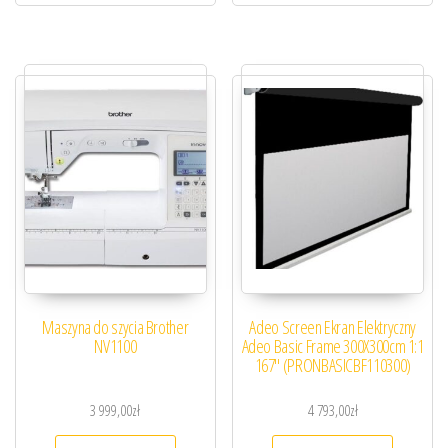
Maszyna do szycia Brother
Adeo Screen Ekran Elektryczny
NV1100
Adeo Basic Frame 300X300cm 1:1
167″ (PRONBASICBF110300)
3 999,00
zł
4 793,00
zł