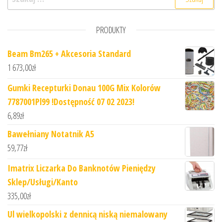
PRODUKTY
Beam Bm265 + Akcesoria Standard
1 673,00
zł
Gumki Recepturki Donau 100G Mix Kolorów
7787001Pl99 !Dostępność 07 02 2023!
6,89
zł
Bawełniany Notatnik A5
59,77
zł
Imatrix Liczarka Do Banknotów Pieniędzy
Sklep/Usługi/Kanto
335,00
zł
Ul wielkopolski z dennicą niską niemalowany