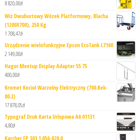
8 820,00
zł
Wiz Dwuburtowy Wózek Platformowy, Blacha
(1200X700), 250 Kg
1 708,47
zł
Urządzenie wielofunkcyjne Epson EcoTank L7160
2 149,00
zł
Hagor Meetup Display Adapter 55 75
400,00
zł
Kromet Kocioł Warzelny Elektryczny (700.Bek-
80.2)
17 878,05
zł
Typograf Druk Karta Urlopowa A6 01131
4,80
zł
Karcher FP 303 1.056-820.0