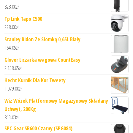
828,00
zł
Tp Link Tapo C500
228,00
zł
Stanley Bidon Ze Słomką 0,65L Biały
164,05
zł
Glover Liczarka wagowa CountEasy
2 158,65
zł
Hecht Kurnik Dla Kur Tweety
1 079,00
zł
Wiz Wózek Platformowy Magazynowy Składany
Uchwyt, 200Kg
813,03
zł
SPC Gear SR600 Czarny (SPG084)