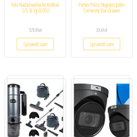
Yato Nadziewarka Do Kiełbas
Parker Pióro Długopis Jotter
S/S 3L Yg-03350
Czerwony Etui Grawer
573,95
zł
33,61
zł
Sprawdź sam
Sprawdź sam