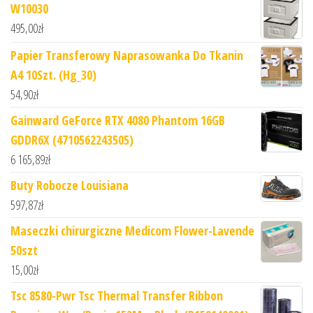
W10030
495,00
zł
Papier Transferowy Naprasowanka Do Tkanin
A4 10Szt. (Hg_30)
54,90
zł
Gainward GeForce RTX 4080 Phantom 16GB
GDDR6X (4710562243505)
6 165,89
zł
Buty Robocze Louisiana
597,87
zł
Maseczki chirurgiczne Medicom Flower-Lavende
50szt
15,00
zł
Tsc 8580-Pwr Tsc Thermal Transfer Ribbon