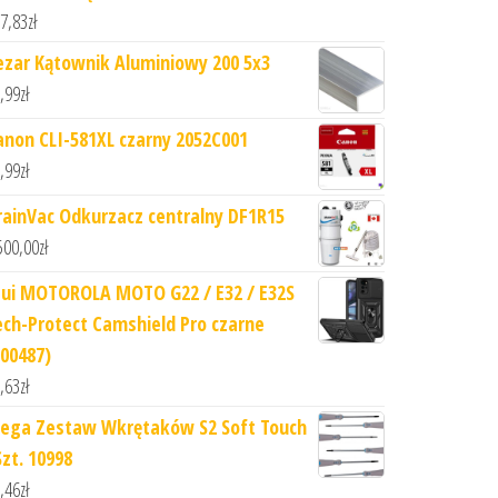
7,83
zł
ezar Kątownik Aluminiowy 200 5x3
,99
zł
anon CLI-581XL czarny 2052C001
,99
zł
rainVac Odkurzacz centralny DF1R15
500,00
zł
tui MOTOROLA MOTO G22 / E32 / E32S
ech-Protect Camshield Pro czarne
800487)
,63
zł
ega Zestaw Wkrętaków S2 Soft Touch
Szt. 10998
,46
zł