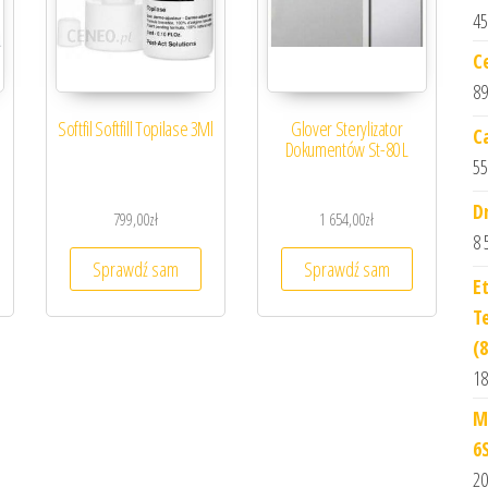
45
C
89
Softfil Softfill Topilase 3Ml
Glover Sterylizator
C
Dokumentów St-80 L
55
D
799,00
zł
1 654,00
zł
8 
Sprawdź sam
Sprawdź sam
E
T
(
18
M
6
20