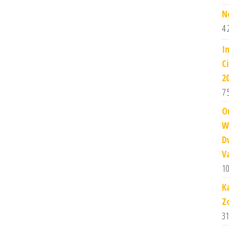
N
4 
I
C
2
7 
O
W
D
V
10
K
Z
31