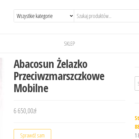
SKLEP
Abacosun Żelazko
Przeciwzmarszczkowe
Sz
Mobilne
6 650,00
zł
S
8
Sprawdź sam
1 