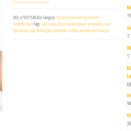
K
19
SKU:
e7593754b20d
Category:
Sprzęt do salonów fryzjerskich i
kosmetycznych
Tags:
castrorama
,
drzwi harmonijkowe drewniane
,
kora
S
ogrodowa
,
płyty karton gips
,
umywalka z szafką
,
zaprawa wyrównująca
1 
W
1 
K
L
68
v
94
O
36