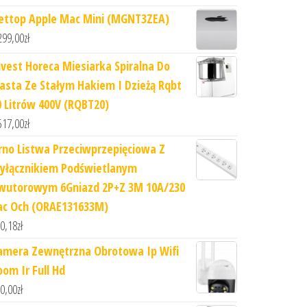
ettop Apple Mac Mini (MGNT3ZEA)
299,00
zł
nvest Horeca Miesiarka Spiralna Do
iasta Ze Stałym Hakiem I Dzieżą Rqbt
0 Litrów 400V (RQBT20)
517,00
zł
rno Listwa Przeciwprzepięciowa Z
yłącznikiem Podświetlanym
wutorowym 6Gniazd 2P+Z 3M 10A/230
ac Och (ORAE131633M)
0,18
zł
amera Zewnętrzna Obrotowa Ip Wifi
oom Ir Full Hd
0,00
zł