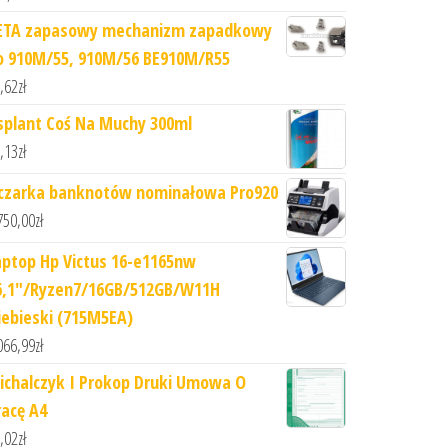
ETA zapasowy mechanizm zapadkowy
o 910M/55, 910M/56 BE910M/R55
,62
zł
splant Coś Na Muchy 300ml
,13
zł
iczarka banknotów nominałowa Pro920
750,00
zł
aptop Hp Victus 16-e1165nw
6,1"/Ryzen7/16GB/512GB/W11H
iebieski (715M5EA)
066,99
zł
ichalczyk I Prokop Druki Umowa O
racę A4
,02
zł