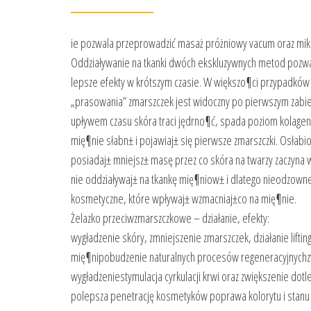
ie pozwala przeprowadzić masaż próżniowy vacum oraz mik
Oddziaływanie na tkanki dwóch ekskluzywnych metod pozwa
lepsze efekty w krótszym czasie. W większo¶ci przypadków
„prasowania” zmarszczek jest widoczny po pierwszym zabie
upływem czasu skóra traci jędrno¶ć, spada poziom kolagenu
mię¶nie słabn± i pojawiaj± się pierwsze zmarszczki. Osłab
posiadaj± mniejsz± masę przez co skóra na twarzy zaczyna 
nie oddziaływaj± na tkankę mię¶niow± i dlatego nieodzowne
kosmetyczne, które wpływaj± wzmacniaj±co na mię¶nie.
Żelazko przeciwzmarszczkowe – działanie, efekty:
wygładzenie skóry, zmniejszenie zmarszczek, działanie lift
mię¶nipobudzenie naturalnych procesów regeneracyjnychzw
wygładzeniestymulacja cyrkulacji krwi oraz zwiększenie dotl
polepsza penetrację kosmetyków poprawa kolorytu i stanu