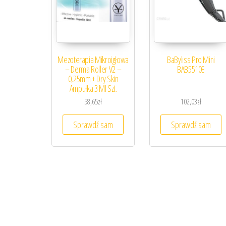
Mezoterapia Mikroigłowa
BaByliss Pro Mini
– Derma Roller V2 –
BAB5510E
0,25mm + Dry Skin
Ampułka 3 Ml Szt.
58,65
zł
102,03
zł
Sprawdź sam
Sprawdź sam