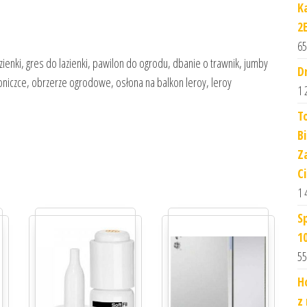
K
2
65
ienki, gres do lazienki, pawilon do ogrodu, dbanie o trawnik, jumby
D
doniczce, obrzerze ogrodowe, osłona na balkon leroy, leroy
1 
T
B
Z
C
1 
S
1
55
H
z