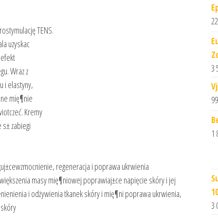
E
22
rostymulację TENS.
E
la uzyskac
Z
 efekt
3 
gu. Wraz z
 i elastyny,
V
ione mię¶nie
99
wiotczeć. Kremy
Be
 s± zabiegi
1 
inguj±cewzmocnienie, regeneracja i poprawa ukrwienia
S
iększenia masy mię¶niowej poprawiaj±ce napięcie skóry i jej
1
enienienia i odżywienia tkanek skóry i mię¶ni poprawa ukrwienia,
3 
 skóry