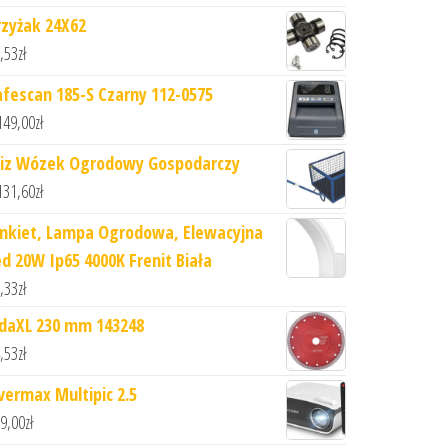
rzyżak 24X62
,53
zł
afescan 185-S Czarny 112-0575
149,00
zł
iz Wózek Ogrodowy Gospodarczy
131,60
zł
inkiet, Lampa Ogrodowa, Elewacyjna
ed 20W Ip65 4000K Frenit Biała
,33
zł
idaXL 230 mm 143248
,53
zł
vermax Multipic 2.5
9,00
zł