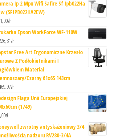
amera Ip 2 Mpx Wifi Safire Sf Ipb022Ha
Ew (SFIPB022HA2EW)
1,00
zł
rukarka Epson WorkForce WF-110W
226,81
zł
opstar Free Art Ergonomiczne Krzesło
iurowe Z Podłokietnikami I
agłówkiem Materiał
iemnoszary/Czarny 61x65 143cm
469,97
zł
pdesign Flaga Unii Europejskiej
00x60cm (1749)
,00
zł
oneywell zwrotny antyskażeniowy 3/4
 możliwością nadzoru RV280-3/4A