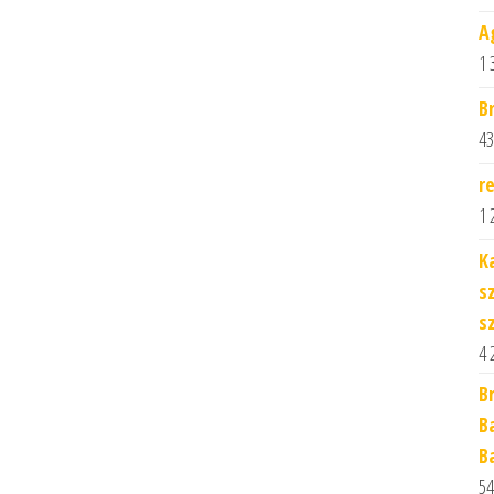
A
1 
B
43
r
1 
K
s
s
4 
B
B
B
54