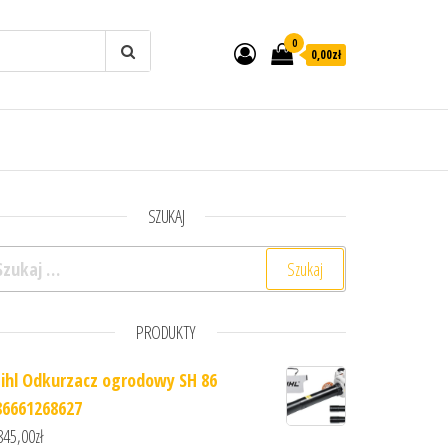
0
0,00zł
SZUKAJ
ukaj:
PRODUKTY
tihl Odkurzacz ogrodowy SH 86
86661268627
845,00
zł