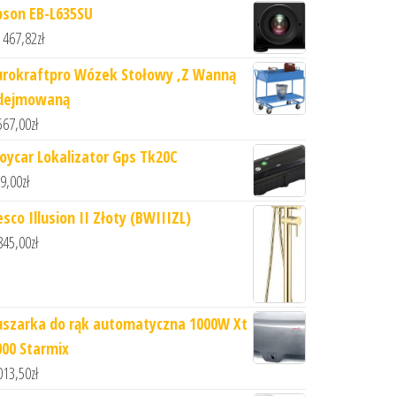
pson EB-L635SU
 467,82
zł
urokraftpro Wózek Stołowy ,Z Wanną
dejmowaną
567,00
zł
joycar Lokalizator Gps Tk20C
9,00
zł
sco Illusion II Złoty (BWIIIZL)
845,00
zł
uszarka do rąk automatyczna 1000W Xt
000 Starmix
013,50
zł