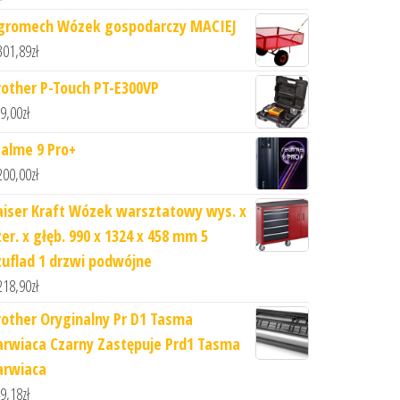
gromech Wózek gospodarczy MACIEJ
301,89
zł
rother P-Touch PT-E300VP
9,00
zł
ealme 9 Pro+
200,00
zł
aiser Kraft Wózek warsztatowy wys. x
zer. x głęb. 990 x 1324 x 458 mm 5
zuflad 1 drzwi podwójne
218,90
zł
rother Oryginalny Pr D1 Tasma
arwiaca Czarny Zastępuje Prd1 Tasma
arwiaca
9,18
zł