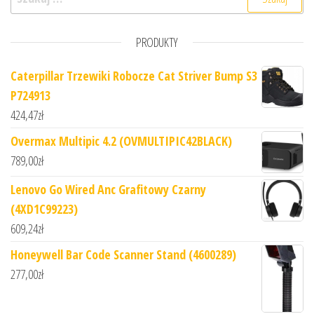
PRODUKTY
Caterpillar Trzewiki Robocze Cat Striver Bump S3
P724913
424,47
zł
Overmax Multipic 4.2 (OVMULTIPIC42BLACK)
789,00
zł
Lenovo Go Wired Anc Grafitowy Czarny
(4XD1C99223)
609,24
zł
Honeywell Bar Code Scanner Stand (4600289)
277,00
zł