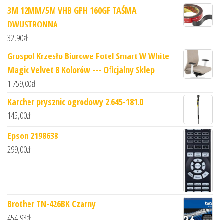
3M 12MM/5M VHB GPH 160GF TAŚMA
DWUSTRONNA
32,90
zł
Grospol Krzesło Biurowe Fotel Smart W White
Magic Velvet 8 Kolorów --- Oficjalny Sklep
1 759,00
zł
Karcher prysznic ogrodowy 2.645-181.0
145,00
zł
Epson 2198638
299,00
zł
Brother TN-426BK Czarny
454,93
zł