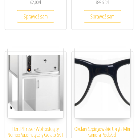
62,00
zł
899,90
zł
Sprawdź sam
Sprawdź sam
Hert.Pl Frezer Wolnostojący
Okulary Szpiegowskie Ukryta Mini
Nemox Automatyczny Gelato 6K T
Kamera Podsłuch