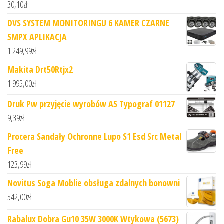
30,10
zł
DVS SYSTEM MONITORINGU 6 KAMER CZARNE
5MPX APLIKACJA
1 249,99
zł
Makita Drt50Rtjx2
1 995,00
zł
Druk Pw przyjęcie wyrobów A5 Typograf 01127
9,39
zł
Procera Sandały Ochronne Lupo S1 Esd Src Metal
Free
123,99
zł
Novitus Soga Moblie obsługa zdalnych bonowni
542,00
zł
Rabalux Dobra Gu10 35W 3000K Wtykowa (5673)