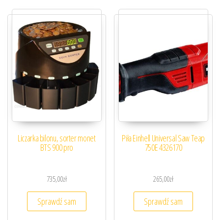
Liczarka bilonu, sorter monet
Piła Einhell Universal Saw Teap
BTS 900 pro
750E 4326170
735,00
zł
265,00
zł
Sprawdź sam
Sprawdź sam