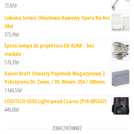
73,83
zł
Lubiana Serwis Obiadowo-Kawowy Opera Na 6os
30el
373,99
zł
Epson lampa do projektora EB-826W - bez
modułu
570,39
zł
Kaiser Kraft Otwarty Pojemnik Magazynowy Z
Polistyrenu Dł. Zewn. / Dł. Wewn. 350 / 300mm
1 660,50
zł
LOGITECH G502 Lightspeed Czarna (910-005567)
449,00
zł
ZOBACZ RÓWNIEŻ