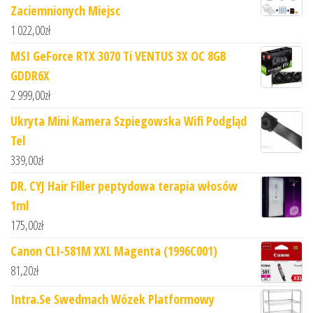
Zaciemnionych Miejsc
1 022,00
zł
MSI GeForce RTX 3070 Ti VENTUS 3X OC 8GB
GDDR6X
2 999,00
zł
Ukryta Mini Kamera Szpiegowska Wifi Podgląd
Tel
339,00
zł
DR. CYJ Hair Filler peptydowa terapia włosów
1ml
175,00
zł
Canon CLI-581M XXL Magenta (1996C001)
81,20
zł
Intra.Se Swedmach Wózek Platformowy