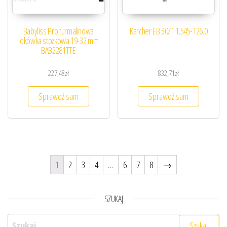
Babyliss Pro turmalinowa
Karcher EB 30/1 1.545-126.0
lokówka stożkowa 19-32 mm
BAB2281TTE
227,48
zł
832,71
zł
Sprawdź sam
Sprawdź sam
1
2
3
4
…
6
7
8
→
SZUKAJ
Szukaj: