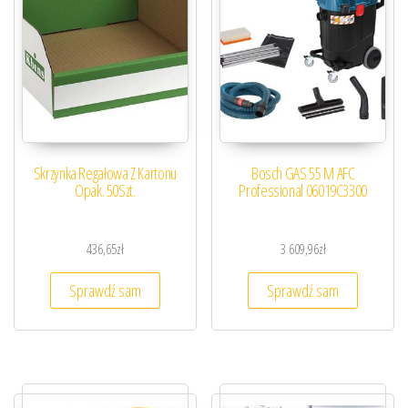
Skrzynka Regałowa Z Kartonu
Bosch GAS 55 M AFC
Opak. 50Szt.
Professional 06019C3300
436,65
zł
3 609,96
zł
Sprawdź sam
Sprawdź sam