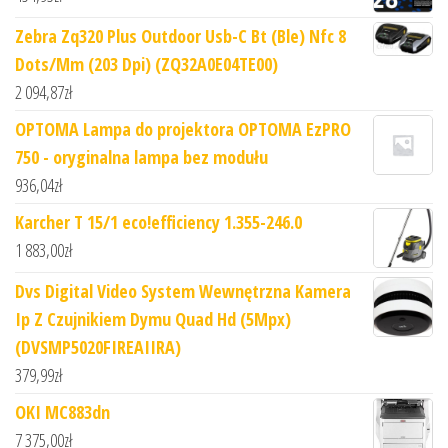
Zebra Zq320 Plus Outdoor Usb-C Bt (Ble) Nfc 8
Dots/Mm (203 Dpi) (ZQ32A0E04TE00)
2 094,87
zł
OPTOMA Lampa do projektora OPTOMA EzPRO
750 - oryginalna lampa bez modułu
936,04
zł
Karcher T 15/1 eco!efficiency 1.355-246.0
1 883,00
zł
Dvs Digital Video System Wewnętrzna Kamera
Ip Z Czujnikiem Dymu Quad Hd (5Mpx)
(DVSMP5020FIREAIIRA)
379,99
zł
OKI MC883dn
7 375,00
zł