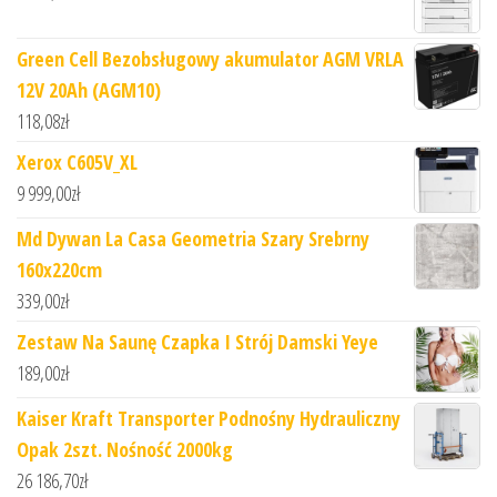
Green Cell Bezobsługowy akumulator AGM VRLA
12V 20Ah (AGM10)
118,08
zł
Xerox C605V_XL
9 999,00
zł
Md Dywan La Casa Geometria Szary Srebrny
160x220cm
339,00
zł
Zestaw Na Saunę Czapka I Strój Damski Yeye
189,00
zł
Kaiser Kraft Transporter Podnośny Hydrauliczny
Opak 2szt. Nośność 2000kg
26 186,70
zł