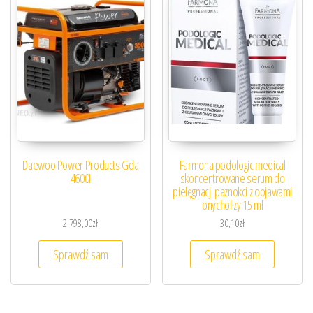
Daewoo Power Products Gda
Farmona podologic medical
4600I
skoncentrowane serum do
pielęgnacji paznokci z objawami
onycholizy 15 ml
2 798,00
zł
30,10
zł
Sprawdź sam
Sprawdź sam