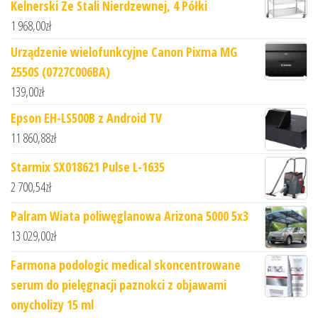
Kelnerski Ze Stali Nierdzewnej, 4 Półki
1 968,00
zł
Urządzenie wielofunkcyjne Canon Pixma MG
2550S (0727C006BA)
139,00
zł
Epson EH-LS500B z Android TV
11 860,88
zł
Starmix SX018621 Pulse L-1635
2 700,54
zł
Palram Wiata poliwęglanowa Arizona 5000 5x3
13 029,00
zł
Farmona podologic medical skoncentrowane
serum do pielęgnacji paznokci z objawami
onycholizy 15 ml