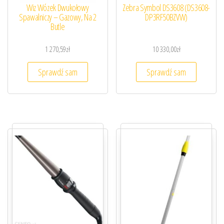
Wiz Wózek Dwukołowy
Zebra Symbol DS3608 (DS3608-
Spawalniczy – Gazowy, Na 2
DP3RF50BZVW)
Butle
1 270,59
zł
10 330,00
zł
Sprawdź sam
Sprawdź sam