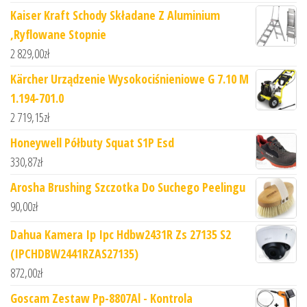
Kaiser Kraft Schody Składane Z Aluminium
,Ryflowane Stopnie
2 829,00
zł
Kärcher Urządzenie Wysokociśnieniowe G 7.10 M
1.194-701.0
2 719,15
zł
Honeywell Półbuty Squat S1P Esd
330,87
zł
Arosha Brushing Szczotka Do Suchego Peelingu
90,00
zł
Dahua Kamera Ip Ipc Hdbw2431R Zs 27135 S2
(IPCHDBW2441RZAS27135)
872,00
zł
Goscam Zestaw Pp-8807Al - Kontrola