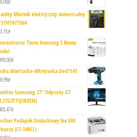
8,00
zł
tanley Miernik elektryczny uniwersalny
TSTHT077364
3,15
zł
oncentrator Tlenu Konsung 5 Nowy
odel
999,00
zł
edra Wiertarko-Wkrętarka Ded7141
8,99
zł
onitor Samsung 27'' Odyssey G7
LC27G75TQSRXEN)
403,47
zł
rother Podajnik Dodatkowy Na 500
rkuszy (LT-340CL)