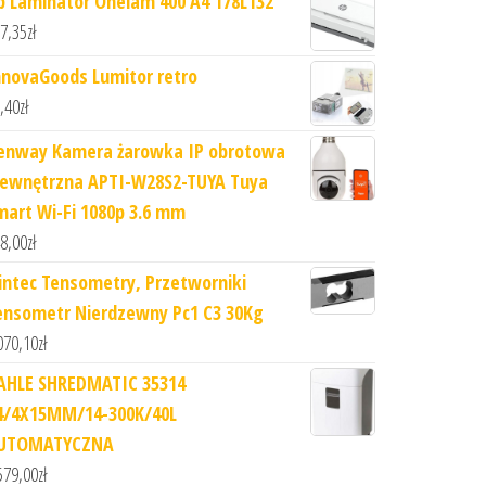
p Laminator Onelam 400 A4 178L132
7,35
zł
nnovaGoods Lumitor retro
,40
zł
enway Kamera żarowka IP obrotowa
ewnętrzna APTI-W28S2-TUYA Tuya
mart Wi-Fi 1080p 3.6 mm
8,00
zł
lintec Tensometry, Przetworniki
ensometr Nierdzewny Pc1 C3 30Kg
070,10
zł
AHLE SHREDMATIC 35314
4/4X15MM/14-300K/40L
UTOMATYCZNA
579,00
zł