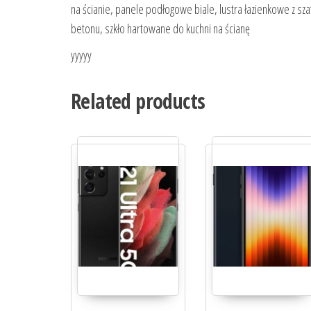
na ścianie, panele podłogowe biale, lustra łazienkowe z sza
betonu, szkło hartowane do kuchni na ścianę
yyyyy
Related products