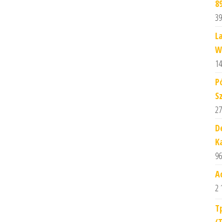
8
39
L
W
14
P
S
27
D
K
96
A
2 
T