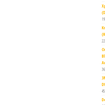
X
(
19
K
(
22
O
B
A
36
3
D
45
D