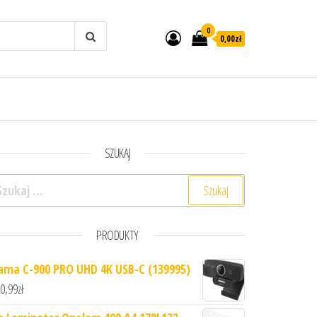
0
0,00zł
SZUKAJ
ukaj:
PRODUKTY
ama C-900 PRO UHD 4K USB-C (139995)
0,99
zł