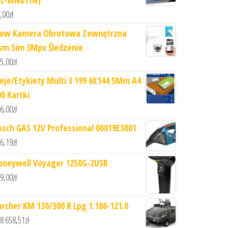
TL-WN811N)
,00
zł
low Kamera Obrotowa Zewnętrzna
sm Sim 3Mpx Śledzenie
5,00
zł
leje/Etykiety Multi 3 199 6X144 5Mm A4
00 Kartki
6,00
zł
osch GAS 12V Professional 06019E3001
6,19
zł
oneywell Voyager 1250G-2USB
9,00
zł
archer KM 130/300 R Lpg 1.186-121.0
8 658,51
zł