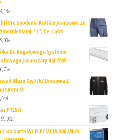
9
4,14
zł
ahti Pro Spodenki Krótkie Jeansowe Ze
zmocnieniami, "L", Ce, Lahti
9,00
zł
ółka Do Regałowego Systemu
zafowego Jasnoszary Ral 7035
6,75
zł
ewalt Bluza Dw7767 Dresowa Z
apturem M
,04
zł
cer P1257i
199,00
zł
p-Link karta Wi-Fi PCMCIA 300 Mb/s