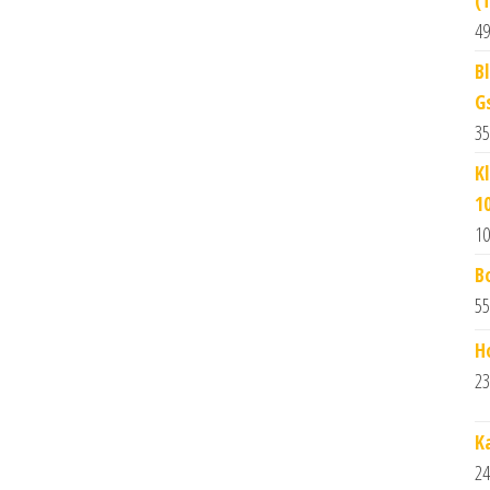
(
49
B
G
35
K
1
10
B
55
H
23
K
24