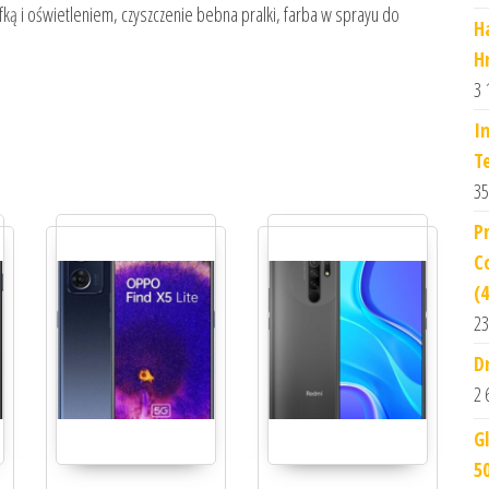
fką i oświetleniem, czyszczenie bebna pralki, farba w sprayu do
H
H
3 
I
T
35
P
C
(
23
D
2 
G
5