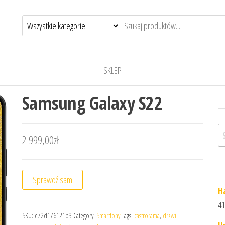
SKLEP
Samsung Galaxy S22
Sz
2 999,00
zł
Sprawdź sam
H
41
SKU:
e72d176121b3
Category:
Smartfony
Tags:
castrorama
,
drzwi