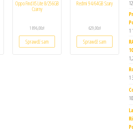
12
Oppo Find X5 Lite 8/256GB
Redmi 9 4/64GB Szary
Czarny
P
P
1 896,00
zł
629,00
zł
1 
R
Sprawdź sam
Sprawdź sam
1
1,
R
1 
C
10
L
R
Po