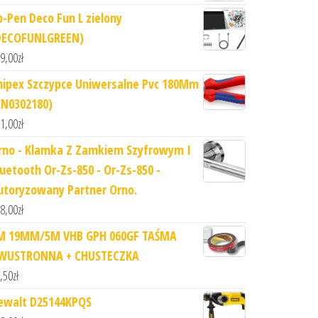
p-Pen Deco Fun L zielony
DECOFUNLGREEN)
9,00
zł
nipex Szczypce Uniwersalne Pvc 180Mm
KN0302180)
1,00
zł
rno - Klamka Z Zamkiem Szyfrowym I
luetooth Or-Zs-850 - Or-Zs-850 -
utoryzowany Partner Orno.
8,00
zł
M 19MM/5M VHB GPH 060GF TAŚMA
WUSTRONNA + CHUSTECZKA
,50
zł
ewalt D25144KPQS