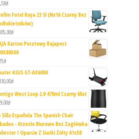
,58
zł
rofim Fotel Raya 23 Sl (Nx16 Czarny Bez
odłokietników)
105,00
zł
AJA Karton Pocztowy Rajapost
00X80X60
25
zł
outer ASUS GT-AX6000
330,00
zł
ontigo West Loop 2.0 470ml Czarny Mat
9,00
zł
a Silla Española The Spanish Chair
ibadeo - Krzesło Biurowe Bez Zagłówka
liester I Oparcie Z Siatki Żółty 61x58