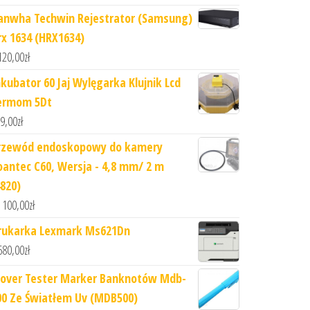
anwha Techwin Rejestrator (Samsung)
rx 1634 (HRX1634)
120,00
zł
nkubator 60 Jaj Wylęgarka Klujnik Lcd
ermom 5Dt
9,00
zł
rzewód endoskopowy do kamery
oantec C60, Wersja - 4,8 mm/ 2 m
4820)
 100,00
zł
rukarka Lexmark Ms621Dn
680,00
zł
lover Tester Marker Banknotów Mdb-
00 Ze Światłem Uv (MDB500)