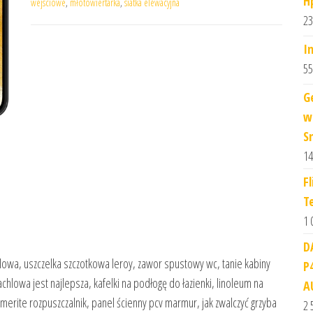
H
wejsciowe
,
młotowiertarka
,
siatka elewacyjna
23
I
55
G
w
S
14
F
T
1 
D
lowa, uszczelka szczotkowa leroy, zawor spustowy wc, tanie kabiny
P
achlowa jest najlepsza, kafelki na podłogę do łazienki, linoleum na
A
ammerite rozpuszczalnik, panel ścienny pcv marmur, jak zwalczyć grzyba
2 