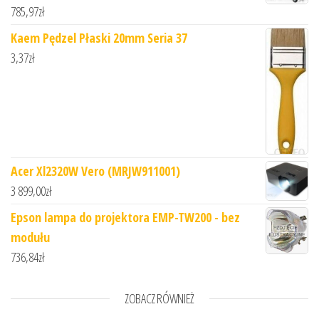
785,97
zł
Kaem Pędzel Płaski 20mm Seria 37
3,37
zł
Acer Xl2320W Vero (MRJW911001)
3 899,00
zł
Epson lampa do projektora EMP-TW200 - bez
modułu
736,84
zł
ZOBACZ RÓWNIEŻ