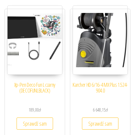
Xp-Pen Deco Fun L czarny
Karcher HD 6/16-4 MX Plus 1.524-
(DECOFUNLBLACK)
904.0
189,00
zł
6 648,15
zł
Sprawdź sam
Sprawdź sam