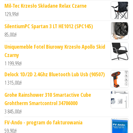
Mil-Tec Krzesło Składane Relax Czarne
129,99
zł
SilentiumPC Spartan 3 LT HE1012 (SPC145)
85,00
zł
Uniquemeble Fotel Biurowy Krzesło Apollo Skid
Czarny
1 199,99
zł
Delock 1D/2D 2.4Ghz Bluetooth Lub Usb (90507)
1 315,00
zł
Grohe Rainshower 310 Smartactive Cube
Grohtherm Smartcontrol 34706000
3 845,00
zł
FV-Ando - program do fakturowania
59,90
zł