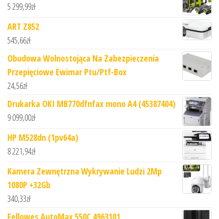
5 299,99
zł
ART Z852
545,66
zł
Obudowa Wolnostojąca Na Zabezpieczenia
Przepięciowe Ewimar Ptu/Ptf-Box
24,56
zł
Drukarka OKI MB770dfnfax mono A4 (45387404)
9 099,00
zł
HP M528dn (1pv64a)
8 221,94
zł
Kamera Zewnętrzna Wykrywanie Ludzi 2Mp
1080P +32Gb
340,33
zł
Fellowes AutoMax 550C 4963101