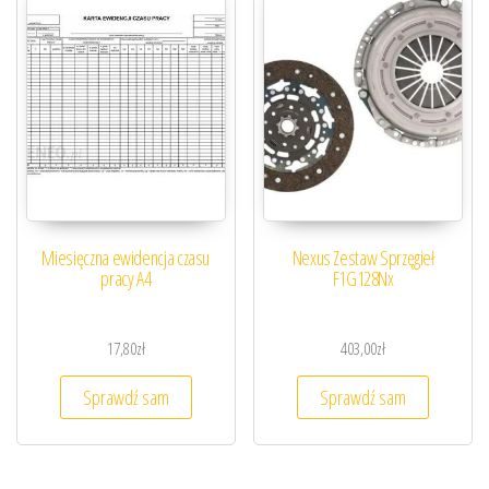
Miesięczna ewidencja czasu
Nexus Zestaw Sprzęgieł
pracy A4
F1G128Nx
17,80
zł
403,00
zł
Sprawdź sam
Sprawdź sam