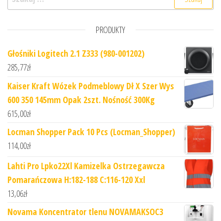
PRODUKTY
Głośniki Logitech 2.1 Z333 (980-001202)
285,77
zł
Kaiser Kraft Wózek Podmeblowy Dł X Szer Wys
600 350 145mm Opak 2szt. Nośność 300Kg
615,00
zł
Locman Shopper Pack 10 Pcs (Locman_Shopper)
114,00
zł
Lahti Pro Lpko22Xl Kamizelka Ostrzegawcza
Pomarańczowa H:182-188 C:116-120 Xxl
13,06
zł
Novama Koncentrator tlenu NOVAMAKSOC3