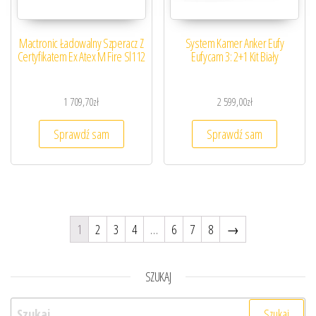
Mactronic Ładowalny Szperacz Z
System Kamer Anker Eufy
Certyfikatem Ex Atex M Fire Sl112
Eufycam 3: 2+1 Kit Biały
1 709,70
zł
2 599,00
zł
Sprawdź sam
Sprawdź sam
1
2
3
4
…
6
7
8
→
SZUKAJ
Szukaj: