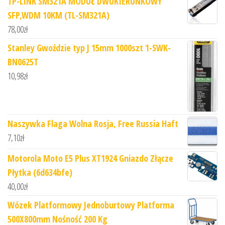
TP-LINK SM321A MODUŁ DWUKIERUNKOWY
SFP,WDM 10KM (TL-SM321A)
78,00
zł
Stanley Gwoździe typ J 15mm 1000szt 1-SWK-
BN0625T
10,98
zł
Naszywka Flaga Wolna Rosja, Free Russia Haft
7,10
zł
Motorola Moto E5 Plus XT1924 Gniazdo Złącze
Płytka (6d634bfe)
40,00
zł
Wózek Platformowy Jednoburtowy Platforma
500X800mm Nośność 200 Kg