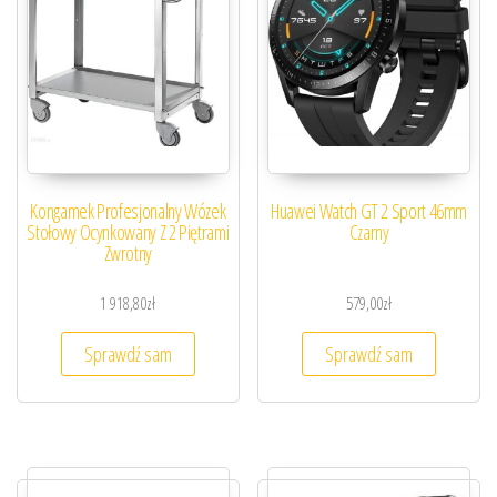
Kongamek Profesjonalny Wózek
Huawei Watch GT 2 Sport 46mm
Stołowy Ocynkowany Z 2 Piętrami
Czarny
Zwrotny
1 918,80
zł
579,00
zł
Sprawdź sam
Sprawdź sam