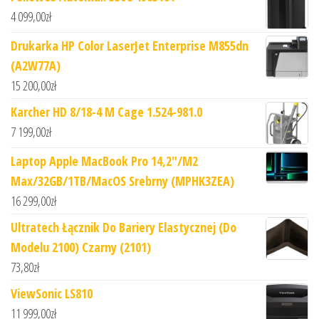
4 099,00
zł
Drukarka HP Color LaserJet Enterprise M855dn
(A2W77A)
15 200,00
zł
Karcher HD 8/18-4 M Cage 1.524-981.0
7 199,00
zł
Laptop Apple MacBook Pro 14,2"/M2
Max/32GB/1TB/MacOS Srebrny (MPHK3ZEA)
16 299,00
zł
Ultratech Łącznik Do Bariery Elastycznej (Do
Modelu 2100) Czarny (2101)
73,80
zł
ViewSonic LS810
11 999,00
zł