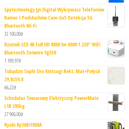
Spytechnology Jjn Digital Wykrywacz Telefonów
Kamer I Podsłuchów Cam-Gx5 Detekcja 5G
Bluetooth Wi-Fi
32 100,00
zł
Rzutnik LED 4K Full HD 8800 lm 6000:1 220'' WiFi
Bluetooth Zenwire Yg550
1 189,97
zł
Tubądzin Sophi Oro Kintsugi Rekt. Mat+Połysk
29,8x59,8
66,22
zł
Schodołaz Towarowy Elektryczny PowerMate
L1B 295kg
27 900,00
zł
Ryobi Ry36Bi1800A