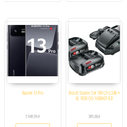
Xiaomi 13 Pro
Bosch Starter Set 18V (2×2,5Ah +
AL 1830 CV) 1600A011LD
5 949,99
zł
389,00
zł