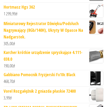
Hortmasz Hgs 362
1 299,99
zł
Miniaturowy Rejestrator Dźwięku/Podsłuch
Nagrywający (8Gb/140H), Ukryty W Opasce Na
Nadgarstek.
305,00
zł
Karcher krótkie urządzenie spryskujące 4.111-
038.0
190,00
zł
Gabbiano Pomocnik Fryzjerski Fx10c Black
468,70
zł
Vorel Rozgałęźnik 2 gniazda płaskie 72400
3,99
zł