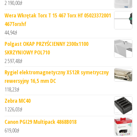
2 190,00
zł
Wera Wkrętak Torx T 15 467 Torx Hf 05023372001
467Torxhf
44,94
zł
Polgast OKAP PRZYŚCIENNY 2300x1100
SKRZYNIOWY POL710
2 597,48
zł
Rygiel elektromagnetyczny XS12R symetryczny
rewersyjny 16,5 mm DC
118,23
zł
Zebra MC40
1 226,03
zł
Canon PGI29 Multipack 4868B018
619,00
zł