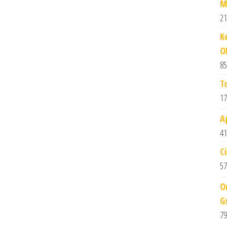
M
21
K
O
85
T
17
A
41
C
57
O
G
79