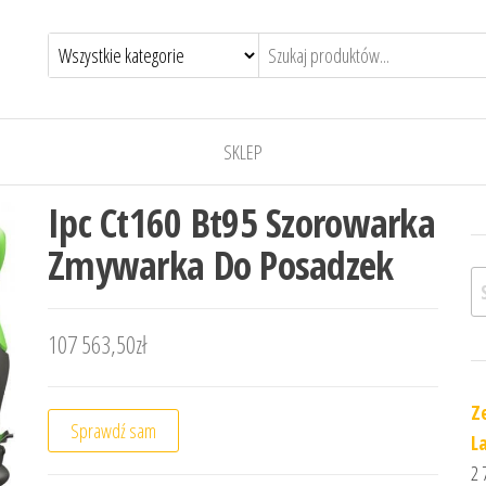
SKLEP
Ipc Ct160 Bt95 Szorowarka
Zmywarka Do Posadzek
Sz
107 563,50
zł
Z
Sprawdź sam
L
2 