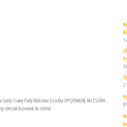
A
A
1 
U
P
33
O
2 
H
a Gumy Ssawy Pady Walcowa Szczotka OPCJONALNE AKCESORIA
81
ny zderzak Dozownik do chemii
N
V