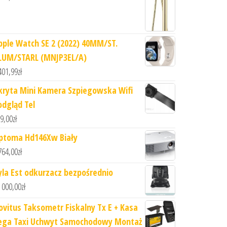
pple Watch SE 2 (2022) 40MM/ST.
LUM/STARL (MNJP3EL/A)
401,99
zł
kryta Mini Kamera Szpiegowska Wifi
odgląd Tel
9,00
zł
ptoma Hd146Xw Biały
764,00
zł
yla Est odkurzacz bezpośrednio
 000,00
zł
ovitus Taksometr Fiskalny Tx E + Kasa
ega Taxi Uchwyt Samochodowy Montaż