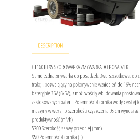
DESCRIPTION
CT160 BT95 SZOROWARKA ZMYWARKA DO POSADZEK
Samojezdna zmywarka do posadzek. Dwu-szczotkowa, do czy
trakcji, pozwalający na pokonywanie wzniesień do 16% nachyl
bateryjnie 36V (6x6V), z możliwością wbudowania prostowni
zastosowanych baterii. Pojemność zbiornika wody czystej to
maszyny w wersji o szerokości czyszczenia 95 cm wynosi
produktywność (m²/h)
5700 Szerokość ssawy przedniej (mm)
950 Pojemność zbiornika (L)