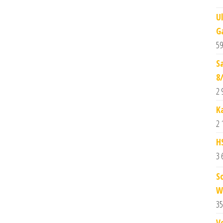
U
G
59
S
8
2 
K
2 
H
3 
S
W
35
V