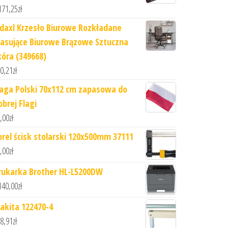
171,25
zł
idaxl Krzesło Biurowe Rozkładane
asujące Biurowe Brązowe Sztuczna
kóra (349668)
0,21
zł
laga Polski 70x112 cm zapasowa do
obrej Flagi
,00
zł
orel ścisk stolarski 120x500mm 37111
,00
zł
rukarka Brother HL-L5200DW
140,00
zł
akita 122470-4
8,91
zł