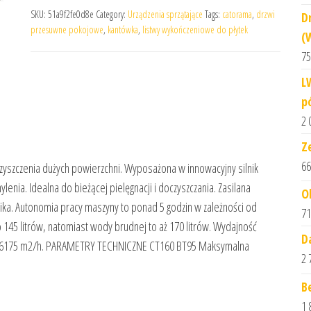
SKU:
51a9f2fe0d8e
Category:
Urządzenia sprzątające
Tags:
catorama
,
drzwi
D
przesuwne pokojowe
,
kantówka
,
listwy wykończeniowe do płytek
(
75
L
p
2 
Z
66
szczenia dużych powierzchni. Wyposażona w innowacyjny silnik
enia. Idealna do bieżącej pielęgnacji i doczyszczania. Zasilana
O
ka. Autonomia pracy maszyny to ponad 5 godzin w zależności od
71
 145 litrów, natomiast wody brudnej to aż 170 litrów. Wydajność
D
 aż 6175 m2/h. PARAMETRY TECHNICZNE CT160 BT95 Maksymalna
2 
Be
1 