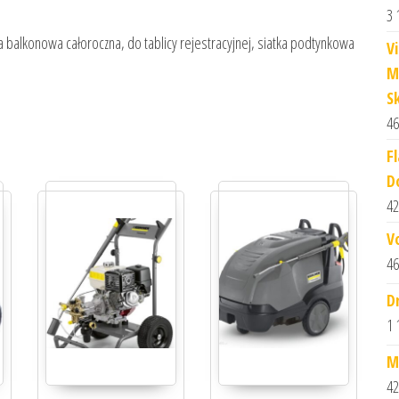
3 
a balkonowa całoroczna, do tablicy rejestracyjnej, siatka podtynkowa
V
M
S
46
F
D
42
V
46
D
1 
M
42