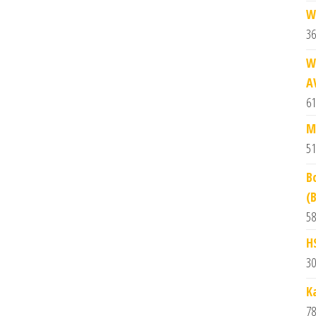
W
36
W
A
61
M
51
B
(
58
H
30
K
78