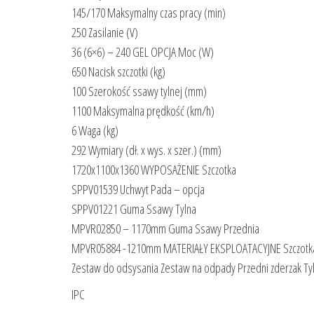
145/170 Maksymalny czas pracy (min)
250 Zasilanie (V)
36 (6×6) – 240 GEL OPCJA Moc (W)
650 Nacisk szczotki (kg)
100 Szerokość ssawy tylnej (mm)
1100 Maksymalna prędkość (km/h)
6 Waga (kg)
292 Wymiary (dł. x wys. x szer.) (mm)
1720x1100x1360 WYPOSAŻENIE Szczotka
SPPV01539 Uchwyt Pada – opcja
SPPV01221 Guma Ssawy Tylna
MPVR02850 – 1170mm Guma Ssawy Przednia
MPVR05884 -1210mm MATERIAŁY EKSPLOATACYJNE Szczotk
Zestaw do odsysania Zestaw na odpady Przedni zderzak Tyl
IPC