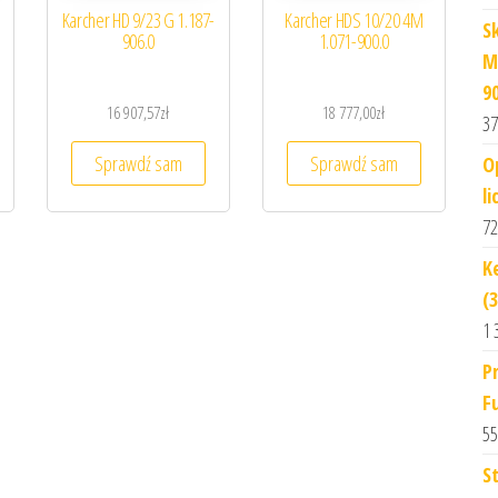
Karcher HD 9/23 G 1.187-
Karcher HDS 10/20 4M
S
906.0
1.071-900.0
M
9
16 907,57
zł
18 777,00
zł
37
Sprawdź sam
Sprawdź sam
O
l
72
K
(
1 
P
F
55
S