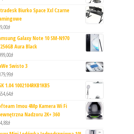
ltradesk Biurko Space Xxl Czarne
amingowe
9,00
zł
amsung Galaxy Note 10 SM-N970
/256GB Aura Black
999,00
zł
aWe Swisto 3
179,99
zł
SK 1.04 1002104RKB1KB5
654,64
zł
ofteam Imou 4Mp Kamera Wi Fi
ewnętrzna Nadzoru 2K+ 360
4,88
zł
evor Mini Lodówka Jednodrzwiowa 10L