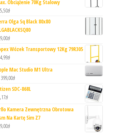
ax. Obciążenie 70Kg Stalowy
5,50
zł
erra Olga Sq Black 80x80
LGABLACKSQ80
9,00
zł
opex Wózek Transportowy 12Kg 79R305
4,99
zł
pple Mac Studio M1 Ultra
 399,00
zł
itizen SDC-868L
,17
zł
rllo Kamera Zewnętrzna Obrotowa
sm Na Kartę Sim Z7
9,00
zł