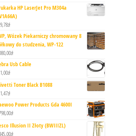
rukarka HP LaserJet Pro M304a
W1A66A)
9,78
zł
WP, Wózek Piekarniczy chromowany 8
ółkowy do studzenia, WP-122
080,00
zł
ebra Usb Cable
1,00
zł
livetti Toner Black B1088
1,47
zł
aewoo Power Products Gda 4600I
798,00
zł
sco Illusion II Złoty (BWIIIZL)
845,00
zł