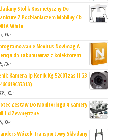
kładany Stolik Kosmetyczny Do
anicure Z Pochłaniaczem Mobilny Cb
001A White
7,99
zł
programowanie Novitus Novimag A -
icencja do zakupu wraz z kolektorem
5,70
zł
enik Kamera Ip Kenik Kg 5260Tzas Il G3
3460619037313)
339,00
zł
rotec Zestaw Do Monitoringu 4 Kamery
ull Hd Zewnętrzne
9,00
zł
tanders Wózek Transportowy Składany