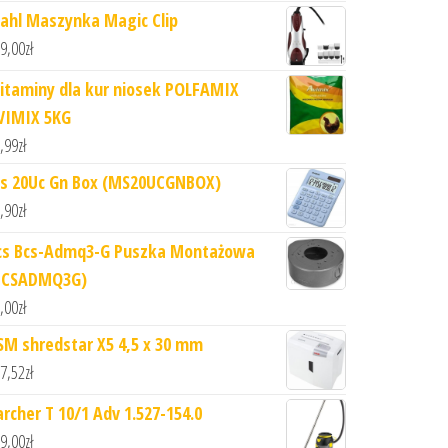
ahl Maszynka Magic Clip
9,00
zł
itaminy dla kur niosek POLFAMIX
VIMIX 5KG
,99
zł
s 20Uc Gn Box (MS20UCGNBOX)
,90
zł
cs Bcs-Admq3-G Puszka Montażowa
BCSADMQ3G)
,00
zł
SM shredstar X5 4,5 x 30 mm
7,52
zł
archer T 10/1 Adv 1.527-154.0
9,00
zł