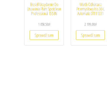
Bissell Urządzenie Do
Wurth Odkurzacz
Usuwania Plam Spotclean
Przemysłowy Iss 30-L
Professional 1558N
Automatic 07011331
1 058,50
zł
2 199,00
zł
Sprawdź sam
Sprawdź sam