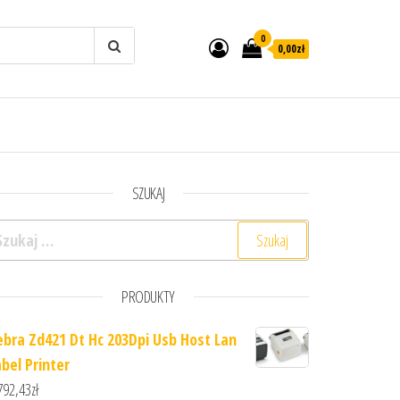
0
0,00zł
SZUKAJ
ukaj:
PRODUKTY
ebra Zd421 Dt Hc 203Dpi Usb Host Lan
abel Printer
792,43
zł