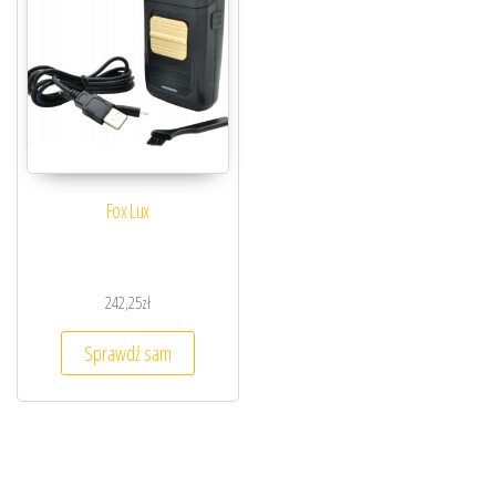
Fox Lux
242,25
zł
Sprawdź sam