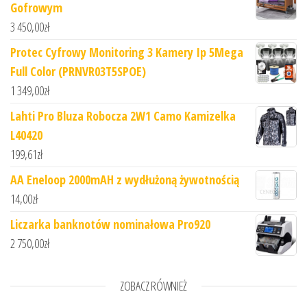
Gofrowym
3 450,00
zł
Protec Cyfrowy Monitoring 3 Kamery Ip 5Mega
Full Color (PRNVR03T5SPOE)
1 349,00
zł
Lahti Pro Bluza Robocza 2W1 Camo Kamizelka
L40420
199,61
zł
AA Eneloop 2000mAH z wydłużoną żywotnością
14,00
zł
Liczarka banknotów nominałowa Pro920
2 750,00
zł
ZOBACZ RÓWNIEŻ