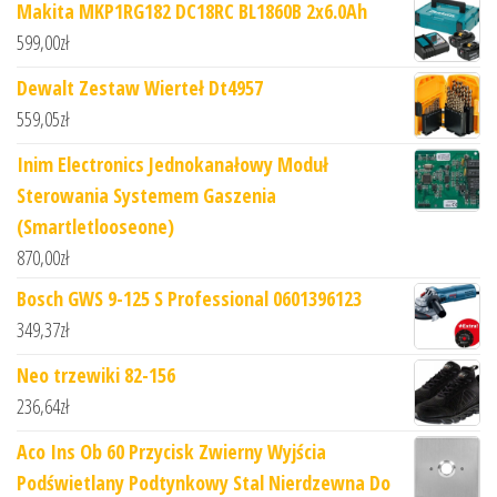
Makita MKP1RG182 DC18RC BL1860B 2x6.0Ah
599,00
zł
Dewalt Zestaw Wierteł Dt4957
559,05
zł
Inim Electronics Jednokanałowy Moduł
Sterowania Systemem Gaszenia
(Smartletlooseone)
870,00
zł
Bosch GWS 9-125 S Professional 0601396123
349,37
zł
Neo trzewiki 82-156
236,64
zł
Aco Ins Ob 60 Przycisk Zwierny Wyjścia
Podświetlany Podtynkowy Stal Nierdzewna Do