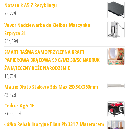
Notatnik A5 Z Recyklingu
59,77
zł
Vevor Nadziewarka do Kiełbas Maszynka
Szpryca 3L
544,39
zł
SMART TAŚMA SAMOPRZYLEPNA KRAFT
PAPIEROWA BRĄZOWA 99 G/M2 50/50 NADRUK
ŚWIĄTECZNY BOŻE NARODZENIE
16,75
zł
Matrix Dłuto Stalowe Sds Max 25X50X360mm
43,42
zł
Cedrus Ag5-1F
3 699,00
zł
Łóżko Rehabilitacyjne Elbur Pb 331 Z Materacem