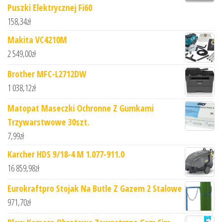
Puszki Elektrycznej Fi60
158,34
zł
Makita VC4210M
2 549,00
zł
Brother MFC-L2712DW
1 038,12
zł
Matopat Maseczki Ochronne Z Gumkami
Trzywarstwowe 30szt.
7,99
zł
Karcher HDS 9/18-4 M 1.077-911.0
16 859,98
zł
Eurokraftpro Stojak Na Butle Z Gazem 2 Stalowe
971,70
zł