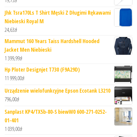
19,75
zł
Jhk Tsra170Ls T Shirt Męski Z Długimi Rękawami
Niebieski Royal M
24,63
zł
Mammut 160 Years Taiss Hardshell Hooded
Jacket Men Niebieski
1 399,99
zł
Hp Ploter Designjet T730 (F9A29D)
11 999,00
zł
Urządzenie wielofunkcyjne Epson Ecotank L3210
796,00
zł
Sanplast KP4/TX5b-80-S biewW0 600-271-0252-
01-401
1 039,00
zł