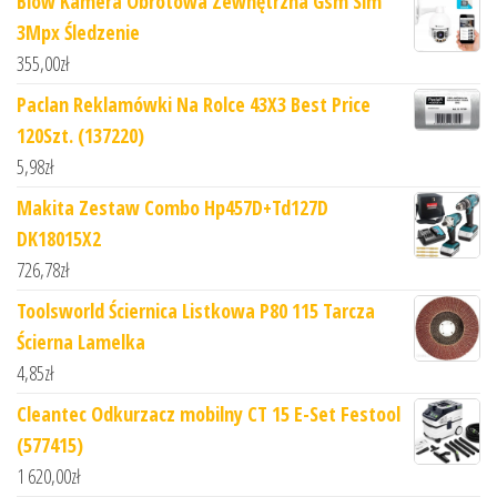
Blow Kamera Obrotowa Zewnętrzna Gsm Sim
3Mpx Śledzenie
355,00
zł
Paclan Reklamówki Na Rolce 43X3 Best Price
120Szt. (137220)
5,98
zł
Makita Zestaw Combo Hp457D+Td127D
DK18015X2
726,78
zł
Toolsworld Ściernica Listkowa P80 115 Tarcza
Ścierna Lamelka
4,85
zł
Cleantec Odkurzacz mobilny CT 15 E-Set Festool
(577415)
1 620,00
zł