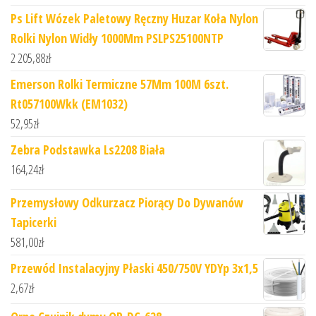
Ps Lift Wózek Paletowy Ręczny Huzar Koła Nylon
Rolki Nylon Widły 1000Mm PSLPS25100NTP
2 205,88
zł
Emerson Rolki Termiczne 57Mm 100M 6szt.
Rt057100Wkk (EM1032)
52,95
zł
Zebra Podstawka Ls2208 Biała
164,24
zł
Przemysłowy Odkurzacz Piorący Do Dywanów
Tapicerki
581,00
zł
Przewód Instalacyjny Płaski 450/750V YDYp 3x1,5
2,67
zł