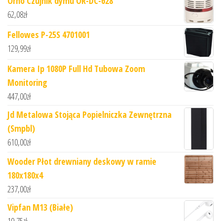
Orno Czujnik dymu OR-DC-628
62,08
zł
Fellowes P-25S 4701001
129,99
zł
Kamera Ip 1080P Full Hd Tubowa Zoom
Monitoring
447,00
zł
Jd Metalowa Stojąca Popielniczka Zewnętrzna
(Smpbl)
610,00
zł
Wooder Płot drewniany deskowy w ramie
180x180x4
237,00
zł
Vipfan M13 (Białe)